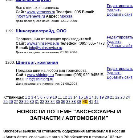
Редактировать
Все о шинах и шинниках
Удалить
Сайт:
www.tyrenews.ru
Телефон:
095
E-mail:
Добавить сайт
info@tyrenews.ru
Адрес:
Москва
Дата последнего изменения: 12.12.2005
Шинсервистрейд, ООО
1199.
Редактировать
Продажа шин от ведущих производителей.
Удалить
Сайт:
www.shinservice.ru
Телефон:
(095) 505-7773
Добавить сайт
E-mail:
info@shinservice.ru
Дата последнего изменения: 01.08.2004
Шинторг, компания
1200.
Редактировать
Продажа шин на любой вид транспорта.
Удалить
Сайт:
www.shintorg.ru
Телефон:
(095) 929-9455
E-
Добавить сайт
mail:
info@shintorg.ru
Дата последнего изменения: 01.08.2004
Страницы:
1
2
3
4
5
6
7
8
9
10
11
12
13
14
15
16
17
18
19
20
21
22
23
24
25
26
27
28
29
30
31
32
33
34
35
36
37
38
39
40
41
42
НОВОСТИ ПО ТЕМЕ "АКСЕССУАРЫ И
ЗАПЧАСТИ / АВТОМОБИЛИ"
Эксперты выяснили стоимость содержания автомобиля в России
«Авито Авто»: содержание авто в РФ обходится в среднем 102 тыс.