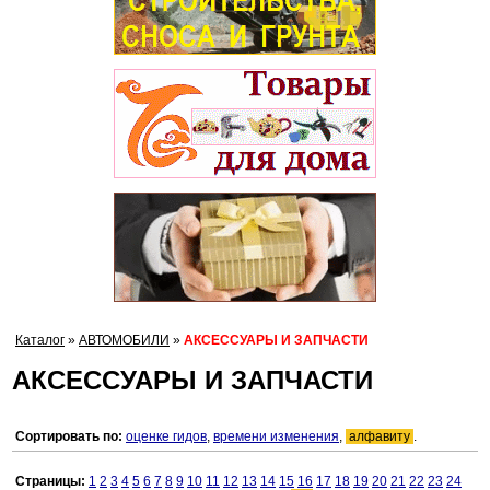
Каталог
»
АВТОМОБИЛИ
»
АКСЕССУАРЫ И ЗАПЧАСТИ
АКСЕССУАРЫ И ЗАПЧАСТИ
Сортировать по:
оценке гидов
,
времени изменения
,
алфавиту
.
Страницы:
1
2
3
4
5
6
7
8
9
10
11
12
13
14
15
16
17
18
19
20
21
22
23
24