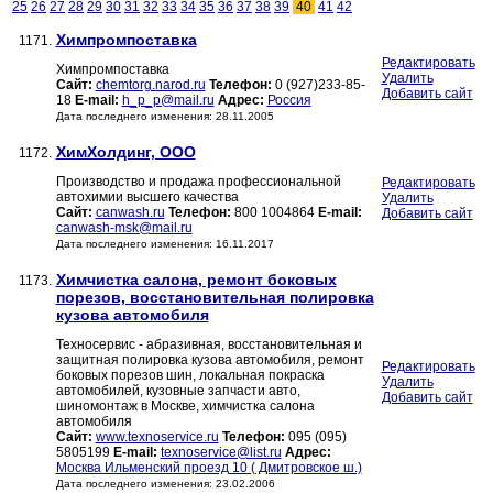
25
26
27
28
29
30
31
32
33
34
35
36
37
38
39
40
41
42
Химпромпоставка
1171.
Редактировать
Химпромпоставка
Удалить
Сайт:
chemtorg.narod.ru
Телефон:
0 (927)233-85-
Добавить сайт
18
E-mail:
h_p_p@mail.ru
Адрес:
Россия
Дата последнего изменения: 28.11.2005
ХимХолдинг, ООО
1172.
Производство и продажа профессиональной
Редактировать
автохимии высшего качества
Удалить
Сайт:
canwash.ru
Телефон:
800 1004864
E-mail:
Добавить сайт
canwash-msk@mail.ru
Дата последнего изменения: 16.11.2017
Химчистка салона, ремонт боковых
1173.
порезов, восстановительная полировка
кузова автомобиля
Техносервис - абразивная, восстановительная и
защитная полировка кузова автомобиля, ремонт
Редактировать
боковых порезов шин, локальная покраска
Удалить
автомобилей, кузовные запчасти авто,
Добавить сайт
шиномонтаж в Москве, химчистка салона
автомобиля
Сайт:
www.texnoservice.ru
Телефон:
095 (095)
5805199
E-mail:
texnoservice@list.ru
Адрес:
Москва Ильменский проезд 10 ( Дмитровское ш.)
Дата последнего изменения: 23.02.2006