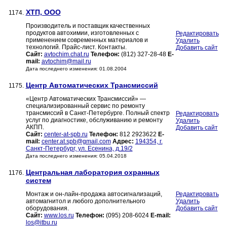
ХТП, ООО
1174.
Производитель и поставщик качественных
продуктов автохимии, изготовленных с
Редактировать
применением современных материалов и
Удалить
технологий. Прайс-лист. Контакты.
Добавить сайт
Сайт:
avtochim.chat.ru
Телефон:
(812) 327-28-48
E-
mail:
avtochim@mail.ru
Дата последнего изменения: 01.08.2004
Центр Автоматических Трансмиссий
1175.
«Центр Автоматических Трансмиссий» —
специализированный сервис по ремонту
трансмиссий в Санкт-Петербурге. Полный спектр
Редактировать
услуг по диагностике, обслуживанию и ремонту
Удалить
АКПП.
Добавить сайт
Сайт:
center-at-spb.ru
Телефон:
812 2923622
E-
mail:
center.at.spb@gmail.com
Адрес:
194354, г.
Санкт-Петербург, ул. Есенина, д.19/2
Дата последнего изменения: 05.04.2018
Центральная лаборатория охранных
1176.
систем
Монтаж и он-лайн-продажа автосигнализаций,
Редактировать
автомагнитол и любого дополнительного
Удалить
оборудования.
Добавить сайт
Сайт:
www.los.ru
Телефон:
(095) 208-6024
E-mail:
los@itbu.ru