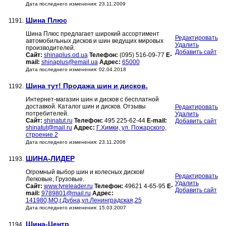
Дата последнего изменения: 23.11.2009
Шина Плюс
1191.
Шина Плюс предлагает широкий ассортимент
Редактировать
автомобильных дисков и шин ведущих мировых
Удалить
производителей.
Добавить сайт
Сайт:
shinaplus.od.ua
Телефон:
(095) 516-09-77
E-
mail:
shinaplus@email.ua
Адрес:
65000
Дата последнего изменения: 02.04.2018
Шина тут! Продажа шин и дисков.
1192.
Интернет-магазин шин и дисков с бесплатной
доставкой. Каталог шин и дисков. Отзывы
Редактировать
потребителей.
Удалить
Сайт:
shinatut.ru
Телефон:
495 225-62-44
E-mail:
Добавить сайт
shinatut@mail.ru
Адрес:
Г.Химки, ул. Пожарского,
строение 2
Дата последнего изменения: 23.11.2006
ШИНА-ЛИДЕР
1193.
Огромный выбор шин и колесных дисков!
Редактировать
Легковые, Грузовые.
Удалить
Сайт:
www.tyreleader.ru
Телефон:
49621 4-65-95
E-
Добавить сайт
mail:
9789801@mail.ru
Адрес:
141980,МО,г.Дубна,ул.Ленинградская,25
Дата последнего изменения: 15.03.2007
Шина-Центр
1194.