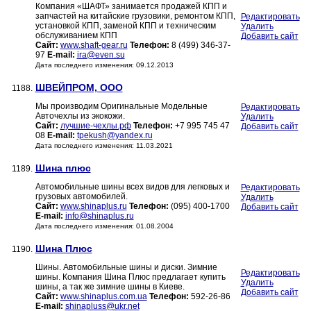
Компания «ШАФТ» занимается продажей КПП и
запчастей на китайские грузовики, ремонтом КПП,
Редактировать
установкой КПП, заменой КПП и техническим
Удалить
обслуживанием КПП
Добавить сайт
Сайт:
www.shaft-gear.ru
Телефон:
8 (499) 346-37-
97
E-mail:
ira@even.su
Дата последнего изменения: 09.12.2013
ШВЕЙПРОМ, ООО
1188.
Мы производим Оригинальные Модельные
Редактировать
Авточехлы из экокожи.
Удалить
Сайт:
лучшие-чехлы.рф
Телефон:
+7 995 745 47
Добавить сайт
08
E-mail:
tpekush@yandex.ru
Дата последнего изменения: 11.03.2021
Шина плюс
1189.
Автомобильные шины всех видов для легковых и
Редактировать
грузовых автомобилей.
Удалить
Сайт:
www.shinaplus.ru
Телефон:
(095) 400-1700
Добавить сайт
E-mail:
info@shinaplus.ru
Дата последнего изменения: 01.08.2004
Шина Плюс
1190.
Шины. Автомобильные шины и диски. Зимние
Редактировать
шины. Компания Шина Плюс предлагает купить
Удалить
шины, а так же зимние шины в Киеве.
Добавить сайт
Сайт:
www.shinaplus.com.ua
Телефон:
592-26-86
E-mail:
shinapluss@ukr.net