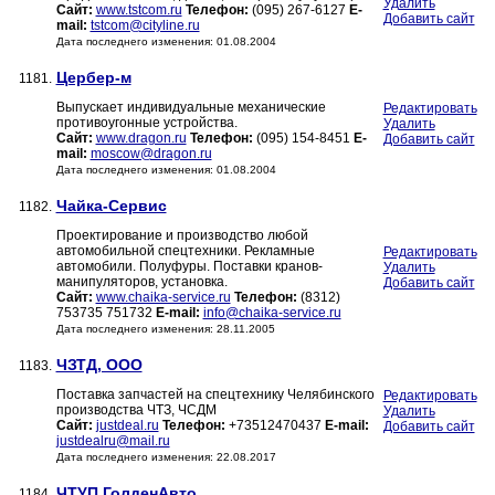
Удалить
Сайт:
www.tstcom.ru
Телефон:
(095) 267-6127
E-
Добавить сайт
mail:
tstcom@cityline.ru
Дата последнего изменения: 01.08.2004
Цербер-м
1181.
Выпускает индивидуальные механические
Редактировать
противоугонные устройства.
Удалить
Сайт:
www.dragon.ru
Телефон:
(095) 154-8451
E-
Добавить сайт
mail:
moscow@dragon.ru
Дата последнего изменения: 01.08.2004
Чайка-Сервис
1182.
Проектирование и производство любой
автомобильной спецтехники. Рекламные
Редактировать
автомобили. Полуфуры. Поставки кранов-
Удалить
манипуляторов, установка.
Добавить сайт
Сайт:
www.chaika-service.ru
Телефон:
(8312)
753735 751732
E-mail:
info@chaika-service.ru
Дата последнего изменения: 28.11.2005
ЧЗТД, ООО
1183.
Поставка запчастей на спецтехнику Челябинского
Редактировать
производства ЧТЗ, ЧСДМ
Удалить
Сайт:
justdeal.ru
Телефон:
+73512470437
E-mail:
Добавить сайт
justdealru@mail.ru
Дата последнего изменения: 22.08.2017
ЧТУП ГолденАвто
1184.