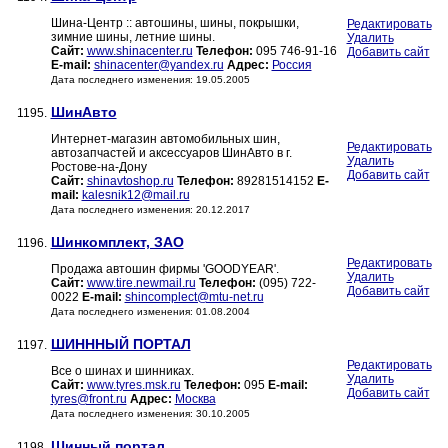
Шина-Центр :: автошины, шины, покрышки,
Редактировать
зимние шины, летние шины.
Удалить
Сайт:
www.shinacenter.ru
Телефон:
095 746-91-16
Добавить сайт
E-mail:
shinacenter@yandex.ru
Адрес:
Россия
Дата последнего изменения: 19.05.2005
ШинАвто
1195.
Интернет-магазин автомобильных шин,
Редактировать
автозапчастей и аксессуаров ШинАвто в г.
Удалить
Ростове-на-Дону
Добавить сайт
Сайт:
shinavtoshop.ru
Телефон:
89281514152
E-
mail:
kalesnik12@mail.ru
Дата последнего изменения: 20.12.2017
Шинкомплект, ЗАО
1196.
Редактировать
Продажа автошин фирмы 'GOODYEAR'.
Удалить
Сайт:
www.tire.newmail.ru
Телефон:
(095) 722-
Добавить сайт
0022
E-mail:
shincomplect@mtu-net.ru
Дата последнего изменения: 01.08.2004
ШИНННЫЙ ПОРТАЛ
1197.
Редактировать
Все о шинах и шинниках.
Удалить
Сайт:
www.tyres.msk.ru
Телефон:
095
E-mail:
Добавить сайт
tyres@front.ru
Адрес:
Москва
Дата последнего изменения: 30.10.2005
Шинный портал
1198.