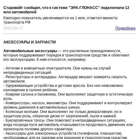
Старовойт сообщил, что к системе "ЭРА-ГЛОНАСС" подключили 12
млн автомобилей
Ежегодно показатель увеличивается на 1 млн, отметил министр
транспорта РФ
2025-06-17
Подробнее
АКСЕССУАРЫ И ЗАПЧАСТИ
Автомобильные аксессуары
— это различные принадлежности,
которые поддерживают порядок в транспортном средстве и облегчают
его эксплуатацию. К ним относятся, например:
- Аптечки и компактные огнетушители. Они нужны на случай
непредвиденных ситуаций.
- Регистраторы и антирадары. Антирадар мешает измерять скорость
автомобиля.
- Удерживающие устройства и детские кресла. Без них невозможно
нахождение в салоне ребёнка.
- Коврики салона и багажника. Они выполняют защитную и эстетическую
роль.
- Компрессоры, насосы, манометры. Они поддерживают и контролируют
уровень давления в автомобильных шинах.
- Колесные колпаки. Они выполняют не только декоративную, но и
защитную роль, оберегая диски от загрязнений, пыли и камней.
- Буксировочные тросы. Они помогают в непредвиденных ситуациях,
когда посреди пути автомобиль отказывается продолжать движение или
произошла поломка другого характера.
- Аксессуары для электронных устройств (телефонов, планшетов),
необходимые для их зарядки или хранения в транспортном средстве