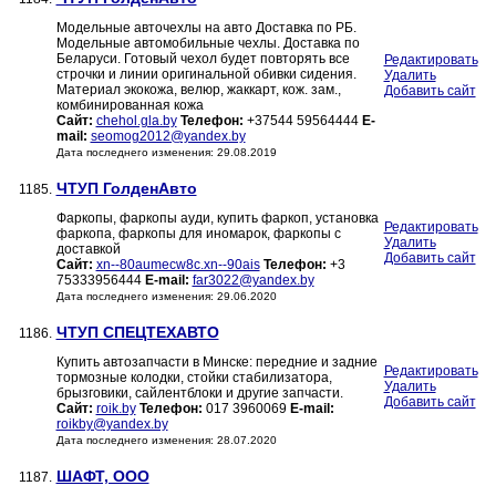
Модельные авточехлы на авто Доставка по РБ.
Модельные автомобильные чехлы. Доставка по
Беларуси. Готовый чехол будет повторять все
Редактировать
строчки и линии оригинальной обивки сидения.
Удалить
Материал экокожа, велюр, жаккарт, кож. зам.,
Добавить сайт
комбинированная кожа
Сайт:
chehol.gla.by
Телефон:
+37544 59564444
E-
mail:
seomog2012@yandex.by
Дата последнего изменения: 29.08.2019
ЧТУП ГолденАвто
1185.
Фаркопы, фаркопы ауди, купить фаркоп, установка
Редактировать
фаркопа, фаркопы для иномарок, фаркопы с
Удалить
доставкой
Добавить сайт
Сайт:
xn--80aumecw8c.xn--90ais
Телефон:
+3
75333956444
E-mail:
far3022@yandex.by
Дата последнего изменения: 29.06.2020
ЧТУП СПЕЦТЕХАВТО
1186.
Купить автозапчасти в Минске: передние и задние
Редактировать
тормозные колодки, стойки стабилизатора,
Удалить
брызговики, сайлентблоки и другие запчасти.
Добавить сайт
Сайт:
roik.by
Телефон:
017 3960069
E-mail:
roikby@yandex.by
Дата последнего изменения: 28.07.2020
ШАФТ, ООО
1187.