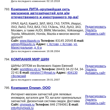
Дата последнего изменения: 02.10.2018
Компания ЛИТА–крупнейшая сеть
793.
магазинов автозапчастей для а/м
отечественного и иностранного пр-ва!
УРАЛ, КрАЗ, КамАЗ, ЗИЛ, МАЗ, ГАЗ, ТАТРА, Икарус,
Редактировать
ЛАЗ, ЛиАЗ, ПАЗ, ВАЗ, ГАЗ, ГАЗель, УАЗ, ЛуАЗ, ЗАЗ,
Удалить
Москвич, а также AUDI, BMW, Mersedes, Volkswagen,
Добавить сайт
Toyota, Mitsubishi, Honda, Mazda и многое-многое
другое!!!
Сайт:
www.litaavto.ru
Телефон:
83145 20545
E-mail:
admin@litaavto.ru
Адрес:
г. Кстово, г. Кстово, ул.
Магистральная, д. 6-а
Дата последнего изменения: 16.08.2004
КОМПАНИЯ МИР ШИН
794.
ШИНЫ ОПТОМ из Волжского Харин Евгений
Редактировать
Сайт:
worldtires.vlz.ru
Телефон:
(8443) 34-22-54, 34-
Удалить
22-61
E-mail:
mirshin77@mail.ru
Адрес:
404130
Добавить сайт
г.Волжский
Дата последнего изменения: 29.01.2007
Компания Олимп, ООО
795.
Интернет-магазин запчастей для легковых
Редактировать
иномарок, каталоги для ТО, каталог оригинальных
Удалить
запчастей. Дисконтная система скидок. Доставка
Добавить сайт
Сайт:
olympek.ru
Телефон:
846 2784061
E-mail:
info@olympek.ru