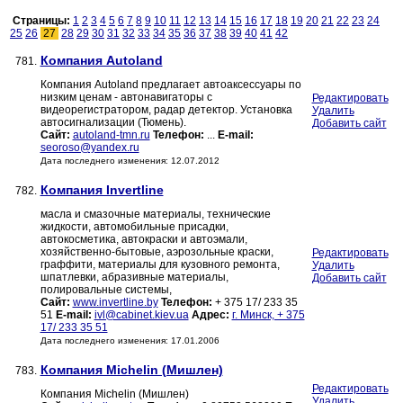
Страницы:
1
2
3
4
5
6
7
8
9
10
11
12
13
14
15
16
17
18
19
20
21
22
23
24
25
26
27
28
29
30
31
32
33
34
35
36
37
38
39
40
41
42
Компания Autoland
781.
Компания Autoland предлагает автоаксессуары по
низким ценам - автонавигаторы с
Редактировать
видеорегистратором, радар детектор. Установка
Удалить
автосигнализации (Тюмень).
Добавить сайт
Сайт:
autoland-tmn.ru
Телефон:
...
E-mail:
seoroso@yandex.ru
Дата последнего изменения: 12.07.2012
Компания Invertline
782.
масла и смазочные материалы, технические
жидкости, автомобильные присадки,
автокосметика, автокраски и автоэмали,
хозяйственно-бытовые, аэрозольные краски,
Редактировать
граффити, материалы для кузовного ремонта,
Удалить
шпатлевки, абразивные материалы,
Добавить сайт
полировальные системы,
Сайт:
www.invertline.by
Телефон:
+ 375 17/ 233 35
51
E-mail:
ivl@cabinet.kiev.ua
Адрес:
г. Минск, + 375
17/ 233 35 51
Дата последнего изменения: 17.01.2006
Компания Michelin (Мишлен)
783.
Редактировать
Компания Michelin (Мишлен)
Удалить