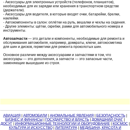
- Аксессуары для электронных устройств (телефонов, планшетов),
необходимые для их зарядки или хранения в транспортном средстве
(держатели).
- Аксессуары для водителя, в которые входят очки, батарейки, брелки,
наклейки.
- Автокомпоненты в салон: оплётки на руль, вешалки и чехлы на сидения.
- Другие элементы: щётки, скребки, рамки для автомобильного номера и
инструменты.
Автозапчасти
— это детали и компоненты, необходимые для ремонта и
обслуживания автомобиля, например, домкраты, ключи, автокосметика
для шин и дисков, герметики для ремонта проколотых шин.
Основное различие между аксессуарами и запчастями в том, что
аксессуары — это дополнения, а запчасти — это запасные части,
заменяющие вышедшие из строя.
АВИАЦИЯ
|
АВТОМОБИЛИ
|
АНОМАЛЬНЫЕ ЯВЛЕНИЯ
|
БЕЗОПАСНОСТЬ
|
БИЗНЕС И ФИНАНСЫ
|
ГОСУДАРСТВО И ВЛАСТЬ
|
ДОМАШНИЙ ОЧАГ
|
ДОСУГ
|
ИНФОРМАЦИОННЫЕ ТЕХНОЛОГИИ И ОБОРУДОВАНИЕ
|
КОСМОС
|
КУЛЬТУРА И ИСКУССТВО
|
ЛИТЕРАТУРА
|
МЕДИЦИНА, КРАСОТА И