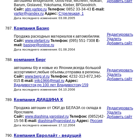
автошины Bridgestone, GoodYear, Michelin, Nokian,
Добавить сайт
Barum, Gislaved, Yokohama, Kleber, BFGoodrich.
Сайт:
atm.yartpp.ru
Телефон:
0852 33-34-43
E-mail:
yartpr@yandex.ru
Адрес:
Стрелецкая, 1
Дата последнего изменения: 03.08.2005
Компания Базис
787.
Редактировать
Продажа расходных материалов к автомобилям.
Удалить
Сайт:
www.olefant.ru
Телефон:
(095) 551-7308
E-
Добавить сайт
mail:
basisgr@online.ru
Дата последнего изменения: 01.08.2004
компания Берг
788.
автошины б/у и новые из Японии,всегда большой
Редактировать
ассортимент,любые объемы,отправка в регионы.
Удалить
Сайт:
www.berg.vl.ru
Телефон:
4232-313-872,340-
Добавить сайт
015
E-mail:
info1966@mail.ru
Адрес:
Вдадивосток,пр.100 лет Владивостоку,159
Дата последнего изменения: 04.10.2006
Компания ДИАШИНА К
789.
Продажа автошин от ОКИ до БЕЛАЗА со склада в
Редактировать
Ярославле.
Удалить
Сайт:
www.diashina.yaroslavl.ru
Телефон:
(0852)42-
Добавить сайт
15-56
E-mail:
diashina@yaroslavl.ru
Адрес:
Россия
Дата последнего изменения: 17.12.2004
Компания Евролайт - ведущий
790.