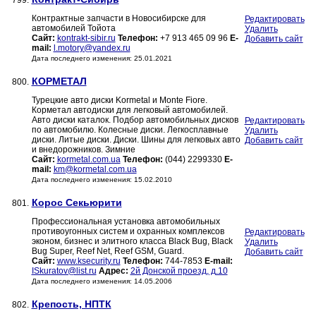
799.
Контрактные запчасти в Новосибирске для
Редактировать
автомобилей Тойота
Удалить
Сайт:
kontrakt-sibir.ru
Телефон:
+7 913 465 09 96
E-
Добавить сайт
mail:
l.motory@yandex.ru
Дата последнего изменения: 25.01.2021
КОРМЕТАЛ
800.
Турецкие авто диски Kormetal и Monte Fiore.
Корметал автодиски для легковый автомобилей.
Авто диски каталок. Подбор автомобильных дисков
Редактировать
по автомобилю. Колесные диски. Легкосплавные
Удалить
диски. Литые диски. Диски. Шины для легковых авто
Добавить сайт
и внедорожников. Зимние
Сайт:
kormetal.com.ua
Телефон:
(044) 2299330
E-
mail:
km@kormetal.com.ua
Дата последнего изменения: 15.02.2010
Корос Секьюрити
801.
Профессиональная установка автомобильных
противоугонных систем и охранных комплексов
Редактировать
эконом, бизнес и элитного класса Black Bug, Black
Удалить
Bug Super, Reef Net, Reef GSM, Guard.
Добавить сайт
Сайт:
www.ksecurity.ru
Телефон:
744-7853
E-mail:
ISkuratov@list.ru
Адрес:
2й Донской проезд, д.10
Дата последнего изменения: 14.05.2006
Крепость, НПТК
802.