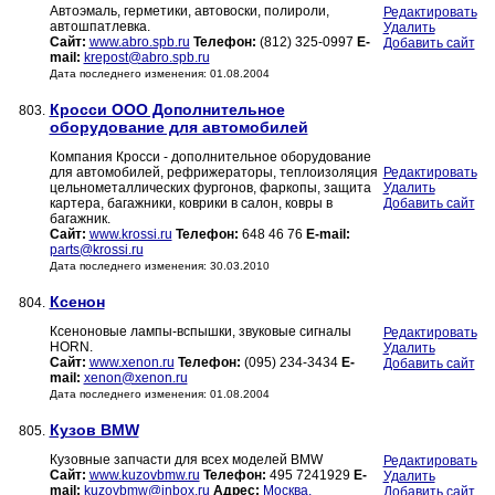
Автоэмаль, герметики, автовоски, полироли,
Редактировать
автошпатлевка.
Удалить
Сайт:
www.abro.spb.ru
Телефон:
(812) 325-0997
E-
Добавить сайт
mail:
krepost@abro.spb.ru
Дата последнего изменения: 01.08.2004
Кросси ООО Дополнительное
803.
оборудование для автомобилей
Компания Кросси - дополнительное оборудование
для автомобилей, рефрижераторы, теплоизоляция
Редактировать
цельнометаллических фургонов, фаркопы, защита
Удалить
картера, багажники, коврики в салон, ковры в
Добавить сайт
багажник.
Сайт:
www.krossi.ru
Телефон:
648 46 76
E-mail:
parts@krossi.ru
Дата последнего изменения: 30.03.2010
Ксенон
804.
Ксеноновые лампы-вспышки, звуковые сигналы
Редактировать
HORN.
Удалить
Сайт:
www.xenon.ru
Телефон:
(095) 234-3434
E-
Добавить сайт
mail:
xenon@xenon.ru
Дата последнего изменения: 01.08.2004
Кузов BMW
805.
Кузовные запчасти для всех моделей BMW
Редактировать
Сайт:
www.kuzovbmw.ru
Телефон:
495 7241929
E-
Удалить
mail:
kuzovbmw@inbox.ru
Адрес:
Москва,
Добавить сайт