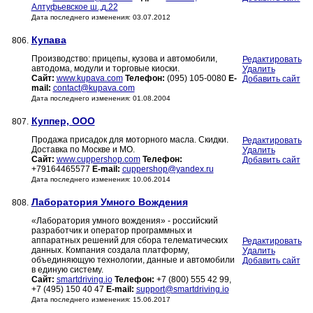
Алтуфьевское ш.,д.22
Дата последнего изменения: 03.07.2012
Купава
806.
Производство: прицепы, кузова и автомобили,
Редактировать
автодома, модули и торговые киоски.
Удалить
Сайт:
www.kupava.com
Телефон:
(095) 105-0080
E-
Добавить сайт
mail:
contact@kupava.com
Дата последнего изменения: 01.08.2004
Куппер, ООО
807.
Продажа присадок для моторного масла. Скидки.
Редактировать
Доставка по Москве и МО.
Удалить
Сайт:
www.cuppershop.com
Телефон:
Добавить сайт
+79164465577
E-mail:
cuppershop@yandex.ru
Дата последнего изменения: 10.06.2014
Лаборатория Умного Вождения
808.
«Лаборатория умного вождения» - российский
разработчик и оператор программных и
аппаратных решений для сбора телематических
Редактировать
данных. Компания создала платформу,
Удалить
объединяющую технологии, данные и автомобили
Добавить сайт
в единую систему.
Сайт:
smartdriving.io
Телефон:
+7 (800) 555 42 99,
+7 (495) 150 40 47
E-mail:
support@smartdriving.io
Дата последнего изменения: 15.06.2017