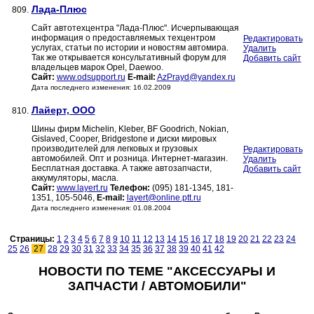
Лада-Плюс
809.
Сайт автотехцентра "Лада-Плюс". Исчерпывающая
информация о предоставляемых техцентром
Редактировать
услугах, статьи по истории и новостям автомира.
Удалить
Так же открывается консультативный форум для
Добавить сайт
владельцев марок Opel, Daewoo.
Сайт:
www.odsupport.ru
E-mail:
AzPrayd@yandex.ru
Дата последнего изменения: 16.02.2009
Лайерт, ООО
810.
Шины фирм Michelin, Kleber, BF Goodrich, Nokian,
Gislaved, Cooper, Bridgestone и диски мировых
производителей для легковых и грузовых
Редактировать
автомобилей. Опт и розница. Интернет-магазин.
Удалить
Бесплатная доставка. А также автозапчасти,
Добавить сайт
аккумуляторы, масла.
Сайт:
www.layert.ru
Телефон:
(095) 181-1345, 181-
1351, 105-5046,
E-mail:
layert@online.ptt.ru
Дата последнего изменения: 01.08.2004
Страницы:
1
2
3
4
5
6
7
8
9
10
11
12
13
14
15
16
17
18
19
20
21
22
23
24
25
26
27
28
29
30
31
32
33
34
35
36
37
38
39
40
41
42
НОВОСТИ ПО ТЕМЕ "АКСЕССУАРЫ И
ЗАПЧАСТИ / АВТОМОБИЛИ"