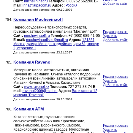
Сайт:
michelin.net.ru
Телефон:
0 80752 562200
E-
Добавить сайт
mail:
irina@alpacom.ru
Адрес:
Россия
Дата последнего изменения: 09.10.2005
Компания Mochevinaoff
784.
Переоборудование транспортных средств,
грузовых автомобилей в компании "Mochevinaoff"
Редактировать
Сайт:
mochevinaoff.ru
Телефон:
+7 (903) 689-41-05
Удалить
E-mail:
mochevinaoffsite@mail.ru
Адрес:
121351,
Добавить сайт
Москва, улица Молодогвардейская, дом 61, корпус
2, строение 1
Дата последнего изменения: 23.11.2017
Компания Ravenol
785.
Моторные масла, автокосметика, автохимия
Ravenol из Германии. On-line каталог с подробным
Редактировать
описанием всей линейки автомасел и автохимии.
Удалить
Магазин Ravenol в Алматы, Казахстане
Добавить сайт
Сайт:
www.ravenol.kz
Телефон:
727 271-38-74
E-
mail:
ravenol2009@mail.ru
Адрес:
Валиханова 12,
магазин "Ravenol"
Дата последнего изменения: 30.10.2009
Компания АТМ
786.
Каталог легковых, грузовых автошин,
сельскохозяйственных шин Ярославского,
Нижнекамского, Воронежского, Омского,
Редактировать
Красноярского шинных заводов. Импортные
Удалить