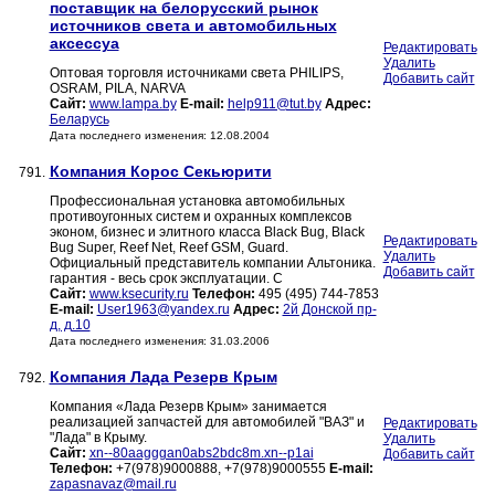
поставщик на белорусский рынок
источников света и автомобильных
аксессуа
Редактировать
Удалить
Оптовая торговля источниками света PHILIPS,
Добавить сайт
OSRAM, PILA, NARVA
Сайт:
www.lampa.by
E-mail:
help911@tut.by
Адрес:
Беларусь
Дата последнего изменения: 12.08.2004
Компания Корос Секьюрити
791.
Профессиональная установка автомобильных
противоугонных систем и охранных комплексов
эконом, бизнес и элитного класса Black Bug, Black
Редактировать
Bug Super, Reef Net, Reef GSM, Guard.
Удалить
Официальный представитель компании Альтоника.
Добавить сайт
гарантия - весь срок эксплуатации. С
Сайт:
www.ksecurity.ru
Телефон:
495 (495) 744-7853
E-mail:
User1963@yandex.ru
Адрес:
2й Донской пр-
д, д.10
Дата последнего изменения: 31.03.2006
Компания Лада Резерв Крым
792.
Компания «Лада Резерв Крым» занимается
реализацией запчастей для автомобилей "ВАЗ" и
Редактировать
"Лада" в Крыму.
Удалить
Сайт:
xn--80aagggan0abs2bdc8m.xn--p1ai
Добавить сайт
Телефон:
+7(978)9000888, +7(978)9000555
E-mail:
zapasnavaz@mail.ru