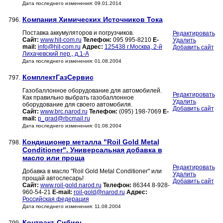
Дата последнего изменения: 09.01.2014
Компания Химических Источников Тока
796.
Поставка аккумуляторов и погрузчиков.
Редактировать
Сайт:
www.hit-com.ru
Телефон:
095 995-8210
E-
Удалить
mail:
info@hit-com.ru
Адрес:
125438 г.Москва, 2-й
Добавить сайт
Лихачевский пер., д.1-А
Дата последнего изменения: 01.08.2004
КомплектГазСервис
797.
Газобаллонное оборудование для автомобилей.
Редактировать
Как правильно выбрать газобаллонное
Удалить
оборудование для своего автомобиля.
Добавить сайт
Сайт:
www.brc.narod.ru
Телефон:
(095) 198-7069
E-
mail:
p_grad@rbcmail.ru
Дата последнего изменения: 01.08.2004
Кондиционер металла "Roil Gold Metal
798.
Conditioner". Универсальная добавка в
масло или проща
Редактировать
Добавка в масло "Roil Gold Metal Conditioner" или
Удалить
прощай автослесарь!
Добавить сайт
Сайт:
www.roil-gold.narod.ru
Телефон:
86344 8-928-
960-54-21
E-mail:
roil-gold@narod.ru
Адрес:
Российская федерация
Дата последнего изменения: 11.08.2004
Контракт-Сибирь