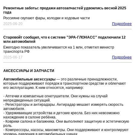
Ремонтные заботы: продажи автозапчастей удвоились весной 2025
года
Россияне скупают фары, колодки и ходовые части
2025-06-20
Подробнее
Старовойт сообщил, что к системе "ЭРА-ГЛОНАСС" подключили 12
млн автомобилей
Ежегодно показатель увеличивается на 1 млн, отметил министр
транспорта РФ
2025-06-17
Подробнее
АКСЕССУАРЫ И ЗАПЧАСТИ
Автомобильные аксессуары
— это различные принадлежности,
которые поддерживают порядок в транспортном средстве и облегчают
его эксплуатацию. К ним относятся, например:
- Аптечки и компактные огнетушители. Они нужны на случай
непредвиденных ситуаций.
- Регистраторы и антирадары. Антирадар мешает измерять скорость
автомобиля.
- Удерживающие устройства и детские кресла. Без них невозможно
нахождение в салоне ребёнка.
- Коврики салона и багажника. Они выполняют защитную и эстетическую
роль.
- Компрессоры, насосы, манометры. Они поддерживают и контролируют
уровень давления в автомобильных шинах.