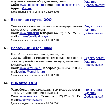
водоуказательеое оборудование, сетки
Удалить
Сайт:
www.spetsdetal.ru
E-mail:
spetsdetal@mail.ru
Добавить сайт
Адрес:
Россия
Дата последнего изменения: 26.10.2005
Восточная группа, ООО
638.
Оптовые поставки автотоваров, преимущественно
Редактировать
джиповского направления.
Удалить
Сайт:
www.cruzak.ru
Телефон:
(4232) 35-51-75
E-
Добавить сайт
mail:
cruzak@mail.primorye.ru
Дата последнего изменения: 01.08.2004
Восточный Ветер Плюс
639.
Все об автосигнализациях, автомузыке,
иммобилайзерах, механических средствах защиты,
Редактировать
советы при выборе автосигнализации, магнитол,
Удалить
динамиков и т. п.
Добавить сайт
Сайт:
www.veter.khv.ru
Телефон:
(4212) 34-08-03
E-
mail:
ewind@email.kht.ru
Дата последнего изменения: 01.08.2004
ВПМАвто, ООО
640.
Разработка и продажа различных видов смазок и
Редактировать
покрытий, информация о смазках.
Удалить
Сайт:
www.smazka.ru
Телефон:
(812) 325-3726
E-
Добавить сайт
mail:
sales@smazka.ru
Дата последнего изменения: 01.08.2004