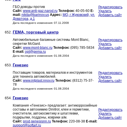
ГБО доводы против
Редактировать
Сайт:
www.anti-gaz.narod.ru
Телефон:
40-05-60
E-
Удалить
mail:
nikita@barinov.us
Адрес:
МО, г Жуковский, ул.
Добавить сайт
Доватора, д.1
Дата последнего изменения: 07.11.2008
ГЕМА, торговый центр
652.
Автомобильные багажные системы Mont Blanc,
Редактировать
секретки McGard.
Удалить
Сайт:
www.mont-blanc.ru
Телефон:
(095) 785-5834
Добавить сайт
E-mail:
opt@gema.ru
Дата последнего изменения: 01.08.2004
Генезис
653.
Поставщик товаров, материалов и инструментов
Редактировать
для тюнинга автомобилей.
Удалить
Сайт:
www.intplast.nnov.ru
Телефон:
(8312) 75-37-
Добавить сайт
78
Дата последнего изменения: 01.08.2004
Генезис
654.
Компания «Генезис» предлагает: антикоррозийные
составы и автохимию Dinitrol, клеи и герметики,
Редактировать
очистители, автокосметику и шпатлевки,
Удалить
подкрылки, поддоны, коврики а/м.
Добавить сайт
Сайт:
prod.genesisnn.ru
Телефон:
220-08-38
E-mail:
support@softart.ru