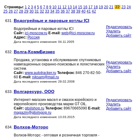
Страницы:
1
2
3
4
5
6
7
8
9
10
11
12
13
14
15
16
17
18
19
20
21
22
23
24
25
26
27
28
29
30
31
32
33
34
35
36
37
38
39
40
41
42
Водогрейные и паровые котлы ICI
631.
Редактировать
Водогрейные и паровые котлы ICI
Удалить
Сайт:
ici-moscow.ru
E-mail:
web@ici-moscow.ru
Добавить сайт
Адрес:
Россия
Дата последнего изменения: 04.11.2005
Волга-КоммБизнес
632.
Продажа, установка и обслуживание спутниковых
Редактировать
навигационных охранно-поисковых и логистических
Удалить
систем.
Добавить сайт
Сайт:
www.autotracker.ru
Телефон:
846 270-82-50-
60
E-mail:
niksam@mail.ru
Дата последнего изменения: 29.02.2008
Волгаресурс, ООО
633.
Интернет-магазин масел и смазок корейского и
Редактировать
европейского производства марки GT OIL.
Удалить
Сайт:
gtoilshop.ru
Телефон:
89670665090
E-mail:
Добавить сайт
magazin@gtoilsgop.ru
Дата последнего изменения: 13.03.2015
Волхов-Моторс
634.
Волхов-Моторс - оптовая и розничная торговля -