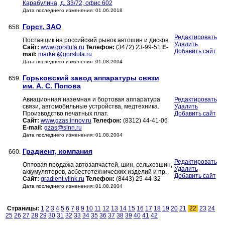
Карабулина, д. 33/72, офис 602
Дата последнего изменения: 01.06.2018
Горст, ЗАО
658.
Редактировать
Поставщик на российский рынок автошин и дисков.
Удалить
Сайт:
www.gorstufa.ru
Телефон:
(3472) 23-99-51
E-
Добавить сайт
mail:
market@gorstufa.ru
Дата последнего изменения: 01.08.2004
Горьковский завод аппаратуры связи
659.
им. А. С. Попова
Авиационная наземная и бортовая аппаратура
Редактировать
связи, автомобильные устройства, медтехника.
Удалить
Производство печатных плат.
Добавить сайт
Сайт:
www.gzas.innov.ru
Телефон:
(8312) 44-41-06
E-mail:
gzas@sinn.ru
Дата последнего изменения: 01.08.2004
Градиент, компания
660.
Редактировать
Оптовая продажа автозапчастей, шин, сельхозшин,
Удалить
аккумуляторов, асбестотехнических изделий и пр.
Добавить сайт
Сайт:
gradient.vlink.ru
Телефон:
(8443) 25-44-32
Дата последнего изменения: 01.08.2004
Страницы:
1
2
3
4
5
6
7
8
9
10
11
12
13
14
15
16
17
18
19
20
21
22
23
24
25
26
27
28
29
30
31
32
33
34
35
36
37
38
39
40
41
42