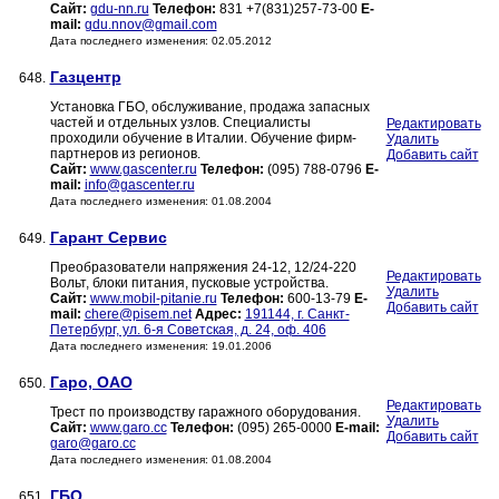
Сайт:
gdu-nn.ru
Телефон:
831 +7(831)257-73-00
E-
mail:
gdu.nnov@gmail.com
Дата последнего изменения: 02.05.2012
Газцентр
648.
Установка ГБО, обслуживание, продажа запасных
частей и отдельных узлов. Специалисты
Редактировать
проходили обучение в Италии. Обучение фирм-
Удалить
партнеров из регионов.
Добавить сайт
Сайт:
www.gascenter.ru
Телефон:
(095) 788-0796
E-
mail:
info@gascenter.ru
Дата последнего изменения: 01.08.2004
Гарант Сервис
649.
Преобразователи напряжения 24-12, 12/24-220
Редактировать
Вольт, блоки питания, пусковые устройства.
Удалить
Сайт:
www.mobil-pitanie.ru
Телефон:
600-13-79
E-
Добавить сайт
mail:
chere@pisem.net
Адрес:
191144, г. Санкт-
Петербург, ул. 6-я Советская, д. 24, оф. 406
Дата последнего изменения: 19.01.2006
Гаро, ОАО
650.
Редактировать
Трест по производству гаражного оборудования.
Удалить
Сайт:
www.garo.cc
Телефон:
(095) 265-0000
E-mail:
Добавить сайт
garo@garo.cc
Дата последнего изменения: 01.08.2004
ГБО
651.