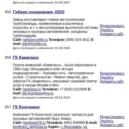
Дата последнего изменения: 04.09.2007
Гибкие соединения, ООО
655.
Завод изготавливает гибкие металлические
трубопроводы, применяемые в различных
Редактировать
отраслях, в т. ч. металлорукава выхлопной системы
Удалить
легковых и грузовых автомобилей, сильфоны
Добавить сайт
турбонаддува.
Сайт:
bellows.inlife.ru
Телефон:
(095) 424-3611
E-
mail:
info@joinflex.ru.
Дата последнего изменения: 01.08.2004
ГК Камиласс
656.
Группа компаний «Камиласс» , была образована в
1992 году. Объединив в себе четыре
подразделения: - Торговая сеть - Автосервисные
Редактировать
услуги - Строительство - Ремонт квартир, дач,
Удалить
офисов ГК «Камиласс», оказывает широкий спектр
Добавить сайт
услуг в городе Москве и Мос
Сайт:
kamilass.ru
Телефон:
+7 (925) 0115696
E-
mail:
GK-Kamilass@ya.ru
Дата последнего изменения: 08.02.2010
ГК Континент
657.
Компания ГК Конитнент реализует запчасти для
Редактировать
грузовых автомобилей Урал, Камаз
Удалить
Сайт:
kontinent76.ru
Телефон:
4852 649989
E-mail:
Добавить сайт
kontinent_gk@mail.ru
Адрес:
г. Ярославль, ул.