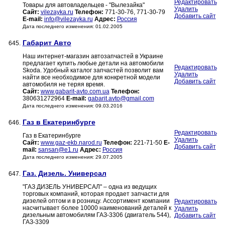
Редактировать
Товары для автовладельцев - "Вылезайка"
Удалить
Сайт:
vilezayka.ru
Телефон:
771-30-76, 771-30-79
Добавить сайт
E-mail:
info@vilezayka.ru
Адрес:
Россия
Дата последнего изменения: 01.02.2005
Габарит Авто
645.
Наш интернет-магазин автозапчастей в Украине
предлагает купить любые детали на автомобили
Редактировать
Skoda. Удобный каталог запчастей позволит вам
Удалить
найти все необходимое для конкретной модели
Добавить сайт
автомобиля не теряя время.
Сайт:
www.gabarit-avto.com.ua
Телефон:
380631272964
E-mail:
gabarit.avto@gmail.com
Дата последнего изменения: 09.03.2016
Газ в Екатеринбурге
646.
Редактировать
Газ в Екатеринбурге
Удалить
Сайт:
www.gaz-ekb.narod.ru
Телефон:
221-71-50
E-
Добавить сайт
mail:
sansan@e1.ru
Адрес:
Россия
Дата последнего изменения: 29.07.2005
Газ. Дизель. Универсал
647.
"ГАЗ ДИЗЕЛЬ УНИВЕРСАЛ" – одна из ведущих
торговых компаний, которая продает запчасти для
дизелей оптом и в розницу. Ассортимент компании
Редактировать
насчитывает более 10000 наименований деталей к
Удалить
дизельным автомобилям ГАЗ-3306 (двигатель 544),
Добавить сайт
ГАЗ-3309