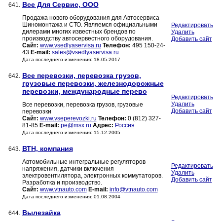
Все Для Сервис, ООО
641.
Продажа нового оборудования для Автосервиса
Шиномонтажа и СТО. Являемся официальными
Редактировать
дилерами многих известных брендов по
Удалить
производству автосервестного оборудования.
Добавить сайт
Сайт:
www.vsedlyaservisa.ru
Телефон:
495 150-24-
43
E-mail:
sales@vsedlyaservisa.ru
Дата последнего изменения: 18.05.2017
Все перевозки, перевозка грузов,
642.
грузовые перевозки, железнодорожные
перевозки, международные перево
Редактировать
Удалить
Все перевозки, перевозка грузов, грузовые
Добавить сайт
перевозки
Сайт:
www.vseperevozki.ru
Телефон:
0 (812) 327-
81-85
E-mail:
pe@msx.ru
Адрес:
Россия
Дата последнего изменения: 15.12.2005
ВТН, компания
643.
Автомобильные интегральные регуляторов
Редактировать
напряжения, датчики включения
Удалить
электровентилятора, электронных коммутаторов.
Добавить сайт
Разработка и производство.
Сайт:
www.vtnauto.com
E-mail:
info@vtnauto.com
Дата последнего изменения: 01.08.2004
Вылезайка
644.