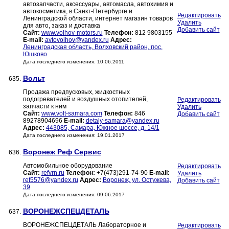
автозапчасти, аксессуары, автомасла, автохимия и
автокосметика, в Санкт-Петербурге и
Редактировать
Ленинградской области, интернет магазин товаров
Удалить
для авто, заказ и доставка
Добавить сайт
Сайт:
www.volhov-motors.ru
Телефон:
812 9803155
E-mail:
avtovolhov@yandex.ru
Адрес:
Ленинградская область, Волховский район, пос.
Юшково
Дата последнего изменения: 10.06.2011
Вольт
635.
Продажа предпусковых, жидкостных
подогревателей и воздушных отопителей,
Редактировать
запчасти к ним
Удалить
Сайт:
www.volt-samara.com
Телефон:
846
Добавить сайт
89278904696
E-mail:
detaly-samara@yandex.ru
Адрес:
443085, Самара, Южное шоссе, д. 14/1
Дата последнего изменения: 19.01.2017
Воронеж Реф Сервис
636.
Автомобильное оборудование
Редактировать
Сайт:
refvrn.ru
Телефон:
+7(473)291-74-90
E-mail:
Удалить
ref5576@yandex.ru
Адрес:
Воронеж, ул. Остужева,
Добавить сайт
39
Дата последнего изменения: 09.06.2017
ВОРОНЕЖСПЕЦДЕТАЛЬ
637.
ВОРОНЕЖСПЕЦДЕТАЛЬ Лабораторное и
Редактировать