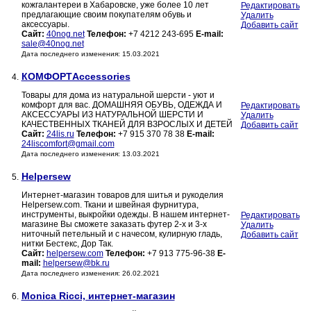
кожгалантереи в Хабаровске, уже более 10 лет
Редактировать
предлагающие своим покупателям обувь и
Удалить
аксессуары.
Добавить сайт
Сайт:
40nog.net
Телефон:
+7 4212 243-695
E-mail:
sale@40nog.net
Дата последнего изменения: 15.03.2021
КОМФОРТAccessories
4.
Товары для дома из натуральной шерсти - уют и
комфорт для вас. ДОМАШНЯЯ ОБУВЬ, ОДЕЖДА И
Редактировать
АКСЕССУАРЫ ИЗ НАТУРАЛЬНОЙ ШЕРСТИ И
Удалить
КАЧЕСТВЕННЫХ ТКАНЕЙ ДЛЯ ВЗРОСЛЫХ И ДЕТЕЙ
Добавить сайт
Сайт:
24lis.ru
Телефон:
+7 915 370 78 38
E-mail:
24liscomfort@gmail.com
Дата последнего изменения: 13.03.2021
Helpersew
5.
Интернет-магазин товаров для шитья и рукоделия
Helpersew.com. Ткани и швейная фурнитура,
инструменты, выкройки одежды. В нашем интернет-
Редактировать
магазине Вы сможете заказать футер 2-х и 3-х
Удалить
ниточный петельный и с начесом, кулирную гладь,
Добавить сайт
нитки Бестекс, Дор Так.
Сайт:
helpersew.com
Телефон:
+7 913 775-96-38
E-
mail:
helpersew@bk.ru
Дата последнего изменения: 26.02.2021
Monica Ricci, интернет-магазин
6.