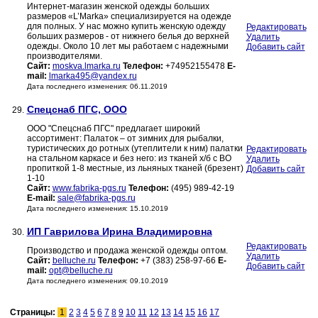
Интернет-магазин женской одежды больших
размеров «L’Marka» специализируется на одежде
для полных. У нас можно купить женскую одежду
Редактировать
больших размеров - от нижнего белья до верхней
Удалить
одежды. Около 10 лет мы работаем с надежными
Добавить сайт
производителями.
Сайт:
moskva.lmarka.ru
Телефон:
+74952155478
E-
mail:
lmarka495@yandex.ru
Дата последнего изменения: 06.11.2019
Спецснаб ПГС, ООО
29.
ООО "Спецснаб ПГС" предлагает широкий
ассортимент: Палаток – от зимних для рыбалки,
туристических до ротных (утеплители к ним) палатки
Редактировать
на стальном каркасе и без него: из тканей х/б с ВО
Удалить
пропиткой 1-8 местные, из льняных тканей (брезент)
Добавить сайт
1-10
Сайт:
www.fabrika-pgs.ru
Телефон:
(495) 989-42-19
E-mail:
sale@fabrika-pgs.ru
Дата последнего изменения: 15.10.2019
ИП Гаврилова Ирина Владимировна
30.
Редактировать
Производство и продажа женской одежды оптом.
Удалить
Сайт:
belluche.ru
Телефон:
+7 (383) 258-97-66
E-
Добавить сайт
mail:
opt@belluche.ru
Дата последнего изменения: 09.10.2019
Страницы:
1
2
3
4
5
6
7
8
9
10
11
12
13
14
15
16
17