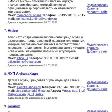
«Monica Ricci» – это женской магазин одежды
итальянских брендов, который является
Редактировать
официальным дилером известных итальянских
Удалить
торговых марок.
Добавить сайт
Сайт:
monicaricci.online
Телефон:
+7 495 981 31 96
E-
mail:
monicaricci.online@yandex.ru
Дата последнего изменения: 20.02.2021
Attico
7.
Attico - это современный европейский бренд обуви и
аксессуаров, представленный модными коллекциями,
которые постоянно обновляются в соответствии с
Редактировать
мировыми тенденциями. Мы сотрудничаем с лучшими
Удалить
испанскими, немецкими, польскими и турецкими
Добавить сайт
производителями
Сайт:
attico.ua
Телефон:
380 93 108 02 02
E-mail:
atticoclients@gmail.com
Дата последнего изменения: 01.02.2021
ЧУП АлёшкаКидс
8.
Детская обувь, брендовая обувь, обувь для самых
Редактировать
маленьких
Удалить
Сайт:
aleshka-shoes.by
Телефон:
+375 44 5990001
E-
Добавить сайт
mail:
olya.sinitsyna87@mail.ru
Адрес:
Минск, пер. 1-ый
Марусинский, д. 11, ком 2
Дата последнего изменения: 01.12.2020
minnim
9.
Редактировать