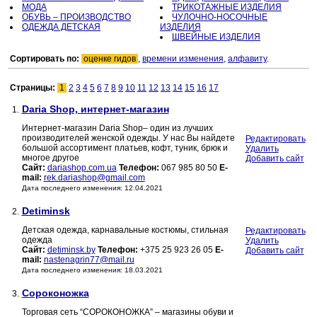
МОДА
ТРИКОТАЖНЫЕ ИЗДЕЛИЯ
ОБУВЬ – ПРОИЗВОДСТВО
ЧУЛОЧНО-НОСОЧНЫЕ
ОДЕЖДА ДЕТСКАЯ
ИЗДЕЛИЯ
ШВЕЙНЫЕ ИЗДЕЛИЯ
Сортировать по:
оценке гидов
,
времени изменения
,
алфавиту
.
Страницы:
1
2
3
4
5
6
7
8
9
10
11
12
13
14
15
16
17
Daria Shop, интернет-магазин
1.
Интернет-магазин Daria Shop– один из лучших
производителей женской одежды. У нас Вы найдете
Редактировать
большой ассортимент платьев, кофт, туник, брюк и
Удалить
многое другое
Добавить сайт
Сайт:
dariashop.com.ua
Телефон:
067 985 80 50
E-
mail:
rek.dariashop@gmail.com
Дата последнего изменения: 12.04.2021
Detiminsk
2.
Детская одежда, карнавальные костюмы, стильная
Редактировать
одежда
Удалить
Сайт:
detiminsk.by
Телефон:
+375 25 923 26 05
E-
Добавить сайт
mail:
nastenagrin77@mail.ru
Дата последнего изменения: 18.03.2021
Сороконожка
3.
Торговая сеть “СОРОКОНОЖКА” – магазины обуви и