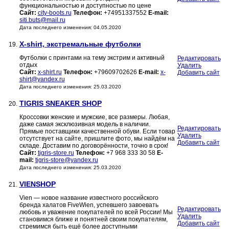
функциональностью и доступностью по цене
Сайт:
city-boots.ru
Телефон:
+74951337552
E-mail:
siti.buts@mail.ru
Дата последнего изменения: 04.05.2020
X-shirt, экстремальные футболки
19.
Футболки с принтами на тему экстрим и активный
Редактировать
отдых
Удалить
Сайт:
x-shirt.ru
Телефон:
+79609702626
E-mail:
x-
Добавить сайт
shirt@yandex.ru
Дата последнего изменения: 25.03.2020
TIGRIS SNEAKER SHOP
20.
Кроссовки женские и мужские, все размеры. Любая,
даже самая эксклюзивная модель в наличии.
Редактировать
Прямые поставщики качественной обуви. Если товар
Удалить
отсутствует на сайте, пришлите фото, мы найдём на
Добавить сайт
складе. Доставим по договорённости, точно в срок!
Сайт:
tigris-store.ru
Телефон:
+7 968 333 30 58
E-
mail:
tigris-store@yandex.ru
Дата последнего изменения: 25.03.2020
VIENSHOP
21.
Vien — новое название известного российского
бренда халатов FiveWien, успевшего завоевать
Редактировать
любовь и уважение покупателей по всей России! Мы
Удалить
становимся ближе и понятней своим покупателям,
Добавить сайт
стремимся быть ещё более доступными