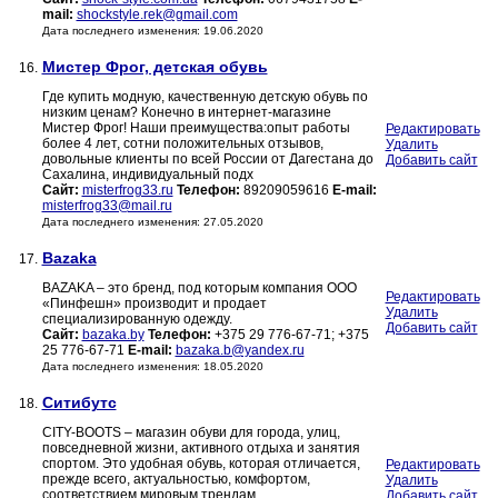
mail:
shockstyle.rek@gmail.com
Дата последнего изменения: 19.06.2020
Мистер Фрог, детская обувь
16.
Где купить модную, качественную детскую обувь по
низким ценам? Конечно в интернет-магазине
Мистер Фрог! Наши преимущества:опыт работы
Редактировать
более 4 лет, сотни положительных отзывов,
Удалить
довольные клиенты по всей России от Дагестана до
Добавить сайт
Сахалина, индивидуальный подх
Сайт:
misterfrog33.ru
Телефон:
89209059616
E-mail:
misterfrog33@mail.ru
Дата последнего изменения: 27.05.2020
Bazaka
17.
BAZAKA – это бренд, под которым компания ООО
Редактировать
«Пинфешн» производит и продает
Удалить
специализированную одежду.
Добавить сайт
Сайт:
bazaka.by
Телефон:
+375 29 776-67-71; +375
25 776-67-71
E-mail:
bazaka.b@yandex.ru
Дата последнего изменения: 18.05.2020
Ситибутс
18.
CITY-BOOTS – магазин обуви для города, улиц,
повседневной жизни, активного отдыха и занятия
спортом. Это удобная обувь, которая отличается,
Редактировать
прежде всего, актуальностью, комфортом,
Удалить
соответствием мировым трендам,
Добавить сайт