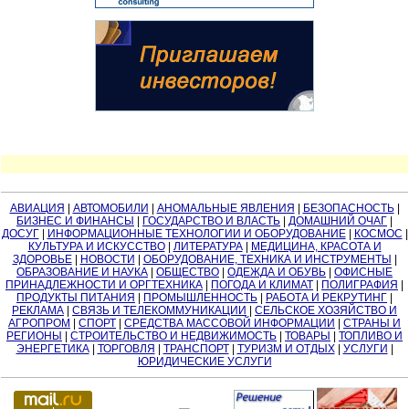
АВИАЦИЯ
|
АВТОМОБИЛИ
|
АНОМАЛЬНЫЕ ЯВЛЕНИЯ
|
БЕЗОПАСНОСТЬ
|
БИЗНЕС И ФИНАНСЫ
|
ГОСУДАРСТВО И ВЛАСТЬ
|
ДОМАШНИЙ ОЧАГ
|
ДОСУГ
|
ИНФОРМАЦИОННЫЕ ТЕХНОЛОГИИ И ОБОРУДОВАНИЕ
|
КОСМОС
|
КУЛЬТУРА И ИСКУССТВО
|
ЛИТЕРАТУРА
|
МЕДИЦИНА, КРАСОТА И
ЗДОРОВЬЕ
|
НОВОСТИ
|
ОБОРУДОВАНИЕ, ТЕХНИКА И ИНСТРУМЕНТЫ
|
ОБРАЗОВАНИЕ И НАУКА
|
ОБЩЕСТВО
|
ОДЕЖДА И ОБУВЬ
|
ОФИСНЫЕ
ПРИНАДЛЕЖНОСТИ И ОРГТЕХНИКА
|
ПОГОДА И КЛИМАТ
|
ПОЛИГРАФИЯ
|
ПРОДУКТЫ ПИТАНИЯ
|
ПРОМЫШЛЕННОСТЬ
|
РАБОТА И РЕКРУТИНГ
|
РЕКЛАМА
|
СВЯЗЬ И ТЕЛЕКОММУНИКАЦИИ
|
СЕЛЬСКОЕ ХОЗЯЙСТВО И
АГРОПРОМ
|
СПОРТ
|
СРЕДСТВА МАССОВОЙ ИНФОРМАЦИИ
|
СТРАНЫ И
РЕГИОНЫ
|
СТРОИТЕЛЬСТВО И НЕДВИЖИМОСТЬ
|
ТОВАРЫ
|
ТОПЛИВО И
ЭНЕРГЕТИКА
|
ТОРГОВЛЯ
|
ТРАНСПОРТ
|
ТУРИЗМ И ОТДЫХ
|
УСЛУГИ
|
ЮРИДИЧЕСКИЕ УСЛУГИ