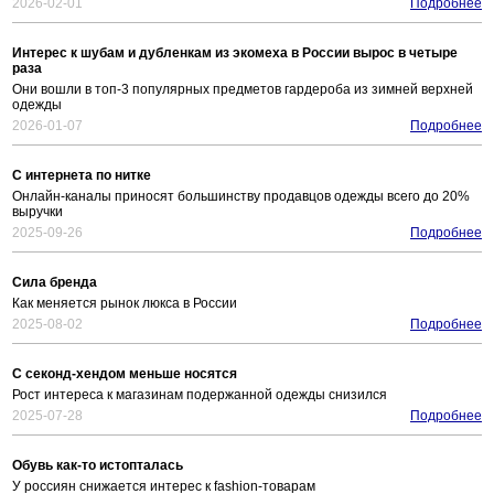
2026-02-01
Подробнее
Интерес к шубам и дубленкам из экомеха в России вырос в четыре
раза
Они вошли в топ-3 популярных предметов гардероба из зимней верхней
одежды
2026-01-07
Подробнее
С интернета по нитке
Онлайн-каналы приносят большинству продавцов одежды всего до 20%
выручки
2025-09-26
Подробнее
Сила бренда
Как меняется рынок люкса в России
2025-08-02
Подробнее
С секонд-хендом меньше носятся
Рост интереса к магазинам подержанной одежды снизился
2025-07-28
Подробнее
Обувь как-то истопталась
У россиян снижается интерес к fashion-товарам