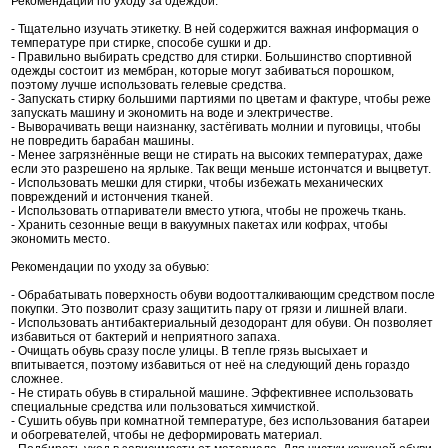
Рекомендации по уходу за одеждой:
- Тщательно изучать этикетку. В ней содержится важная информация о
температуре при стирке, способе сушки и др.
- Правильно выбирать средство для стирки. Большинство спортивной
одежды состоит из мембран, которые могут забиваться порошком,
поэтому лучше использовать гелевые средства.
- Запускать стирку большими партиями по цветам и фактуре, чтобы реже
запускать машину и экономить на воде и электричестве.
- Выворачивать вещи наизнанку, застёгивать молнии и пуговицы, чтобы
не повредить барабан машины.
- Менее загрязнённые вещи не стирать на высоких температурах, даже
если это разрешено на ярлыке. Так вещи меньше истончатся и выцветут.
- Использовать мешки для стирки, чтобы избежать механических
повреждений и истончения тканей.
- Использовать отпариватели вместо утюга, чтобы не прожечь ткань.
- Хранить сезонные вещи в вакуумных пакетах или кофрах, чтобы
экономить место.
Рекомендации по уходу за обувью:
- Обрабатывать поверхность обуви водоотталкивающим средством после
покупки. Это позволит сразу защитить пару от грязи и лишней влаги.
- Использовать антибактериальный дезодорант для обуви. Он позволяет
избавиться от бактерий и неприятного запаха.
- Очищать обувь сразу после улицы. В тепле грязь высыхает и
впитывается, поэтому избавиться от неё на следующий день гораздо
сложнее.
- Не стирать обувь в стиральной машине. Эффективнее использовать
специальные средства или пользоваться химчисткой.
- Сушить обувь при комнатной температуре, без использования батареи
и обогревателей, чтобы не деформировать материал.