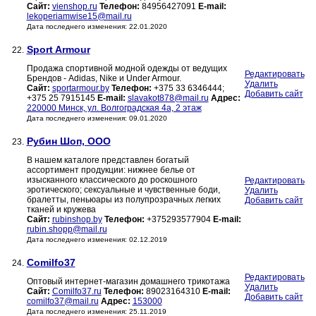
Сайт:
vienshop.ru
Телефон:
84956427091
E-mail:
lekoperiamwise15@mail.ru
Дата последнего изменения: 22.01.2020
Sport Armour
22.
Продажа спортивной модной одежды от ведущих
Редактировать
Брендов - Adidas, Nike и Under Armour.
Удалить
Сайт:
sportarmour.by
Телефон:
+375 33 6346444;
Добавить сайт
+375 25 7915145
E-mail:
slavakot878@mail.ru
Адрес:
220000 Минск, ул. Волгоградская 4а, 2 этаж
Дата последнего изменения: 09.01.2020
Рубин Шоп, ООО
23.
В нашем каталоге представлен богатый
ассортимент продукции: нижнее белье от
изысканного классического до роскошного
Редактировать
эротического; сексуальные и чувственные боди,
Удалить
бралетты, пеньюары из полупрозрачных легких
Добавить сайт
тканей и кружева
Сайт:
rubinshop.by
Телефон:
+375293577904
E-mail:
rubin.shopp@mail.ru
Дата последнего изменения: 02.12.2019
Comilfo37
24.
Редактировать
Оптовый интернет-магазин домашнего трикотажа
Удалить
Сайт:
Comilfo37.ru
Телефон:
89023164310
E-mail:
Добавить сайт
comilfo37@mail.ru
Адрес:
153000
Дата последнего изменения: 25.11.2019