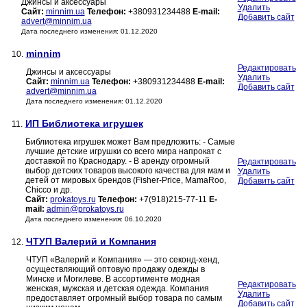
Джинсы и аксессуары
Удалить
Сайт:
minnim.ua
Телефон:
+380931234488
E-mail:
Добавить сайт
advert@minnim.ua
Дата последнего изменения: 01.12.2020
minnim
10.
Редактировать
Джинсы и аксессуары
Удалить
Сайт:
minnim.ua
Телефон:
+380931234488
E-mail:
Добавить сайт
advert@minnim.ua
Дата последнего изменения: 01.12.2020
ИП Библиотека игрушек
11.
Библиотека игрушек может Вам предложить: - Самые
лучшие детские игрушки со всего мира напрокат с
доставкой по Краснодару. - В аренду огромный
Редактировать
выбор детских товаров высокого качества для мам и
Удалить
детей от мировых брендов (Fisher-Price, MamaRoo,
Добавить сайт
Chicco и др.
Сайт:
prokatoys.ru
Телефон:
+7(918)215-77-11
E-
mail:
admin@prokatoys.ru
Дата последнего изменения: 06.10.2020
ЧТУП Валерий и Компания
12.
ЧТУП «Валерий и Компания» — это cеконд-хенд,
осуществляющий оптовую продажу одежды в
Минске и Могилеве. В ассортименте модная
Редактировать
женская, мужская и детская одежда. Компания
Удалить
предоставляет огромный выбор товара по самым
Добавить сайт