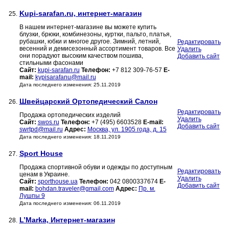
Kupi-sarafan.ru, интернет-магазин
25.
В нашем интернет-магазине вы можете купить
блузки, брюки, комбинезоны, куртки, пальто, платья,
рубашки, юбки и многое другое. Зимний, летний,
Редактировать
весенний и демисезонный ассортимент товаров. Все
Удалить
они порадуют высоким качеством пошива,
Добавить сайт
стильными фасонами
Сайт:
kupi-sarafan.ru
Телефон:
+7 812 309-76-57
E-
mail:
kypisarafanu@mail.ru
Дата последнего изменения: 25.11.2019
Швейцарский Ортопедический Салон
26.
Редактировать
Продажа ортопедических изделий
Удалить
Сайт:
swos.ru
Телефон:
+7 (495) 6603528
E-mail:
Добавить сайт
swrtpd@mail.ru
Адрес:
Москва, ул. 1905 года, д. 15
Дата последнего изменения: 18.11.2019
Sport House
27.
Продажа спортивной обуви и одежды по доступным
Редактировать
ценам в Украине.
Удалить
Сайт:
sporthouse.ua
Телефон:
042 0800337674
E-
Добавить сайт
mail:
bohdan.traveler@gmail.com
Адрес:
Пр. м.
Лушпы 9
Дата последнего изменения: 06.11.2019
L’Marka, Интернет-магазин
28.