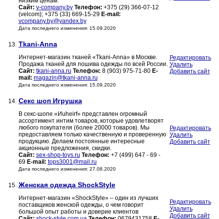
низким ценам.
Сайт:
v-company.by
Телефон:
+375 (29) 366-07-12
(velcom); +375 (33) 669-15-29
E-mail:
vcompany.by@yandex.by
Дата последнего изменения: 15.09.2020
Tkani-Anna
13.
Интернет-магазин тканей «Tkani-Anna» в Москве.
Редактировать
Продажа тканей для пошива одежды по всей России.
Удалить
Сайт:
tkani-anna.ru
Телефон:
8 (903) 975-71-80
E-
Добавить сайт
mail:
magazin@tkani-anna.ru
Дата последнего изменения: 15.09.2020
Секс шоп Игрушка
14.
В секс-шопе «Иuheirf» представлен огромный
ассортимент интим товаров, которые удовлетворят
любого покупателя (более 20000 товаров). Мы
Редактировать
предоставляем только качественную и проверенную
Удалить
продукцию. Делаем постоянные интересные
Добавить сайт
акционные предложения, скидки.
Сайт:
sex-shop-toys.ru
Телефон:
+7 (499) 647 - 69 -
69
E-mail:
tops3001@mail.ru
Дата последнего изменения: 27.08.2020
Женская одежда ShockStyle
15.
Интернет-магазин «ShockStyle» – один из лучших
Редактировать
поставщиков женской одежды, о чем говорит
Удалить
большой опыт работы и доверие клиентов
Добавить сайт
Сайт:
shock-style.com.ua
Телефон:
0679431758
E-