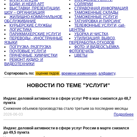
БОДИ- И НЕЙЛ-АРТ
СОЛЯРИИ
ВЫСТАВКИ, ПРЕЗЕНТАЦИИ,
СПРАВОЧНАЯ ИНФОРМАЦИЯ
ШОУ – ОРГАНИЗАЦИЯ
ТАМОЖЕННЫЕ СКЛАДЫ
ЖИЛИЩНО-КОММУНАЛЬНОЕ
ТАМОЖЕННЫЕ УСЛУГИ
ОБСЛУЖИВАНИЕ
ТАТУИРОВКА И ПИРСИНГ
КУРЬЕРСКИЕ СЛУЖБЫ
ТЕЛЕФОННЫЕ УСЛУГИ, call-
ЛОГИСТИКА
ЦЕНТРЫ
ПАРИКМАХЕРСКИЕ УСЛУГИ
УБОРКА И ЧИСТКА
ПЕРЕВОДЫ - ИНОСТРАННЫЕ
УТИЛИЗАЦИЯ, ВЫВОЗ,
ЯЗЫКИ
ПЕРЕРАБОТКА ОТХОДОВ
ПОГРУЗКА, РАЗГРУЗКА
ФОТО- И ВИДЕОСЪЕМКА,
ПОЧТОВЫЕ УСЛУГИ
ФОТОПЕЧАТЬ
ПРАЧЕЧНЫЕ, ХИМЧИСТКИ
ЦВЕТЫ
РЕМОНТ АУДИО- И
ВИДЕОТЕХНИКИ
Сортировать по:
оценке гидов
,
времени изменения
,
алфавиту
.
НОВОСТИ ПО ТЕМЕ "УСЛУГИ"
Индекс деловой активности в сфере услуг РФ в мае снизился до 48,7
пункта
Снижение объемов производства стало третьим за последние месяцы
2026-06-03
Подробнее
Индекс деловой активности в сфере услуг России в марте снизился
до 49,5 пункта