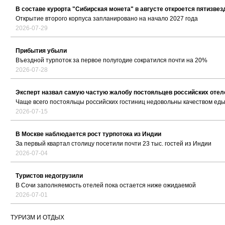
В составе курорта "Сибирская монета" в августе откроется пятизве
Открытие второго корпуса запланировано на начало 2027 года
2026-07-29
Прибытия убыли
Въездной турпоток за первое полугодие сократился почти на 20%
2026-07-28
Эксперт назвал самую частую жалобу постояльцев российских отел
Чаще всего постояльцы российских гостиниц недовольны качеством ед
2026-07-15
В Москве наблюдается рост турпотока из Индии
За первый квартал столицу посетили почти 23 тыс. гостей из Индии
2026-07-04
Туристов недогрузили
В Сочи заполняемость отелей пока остается ниже ожидаемой
2026-07-01
ТУРИЗМ И ОТДЫХ