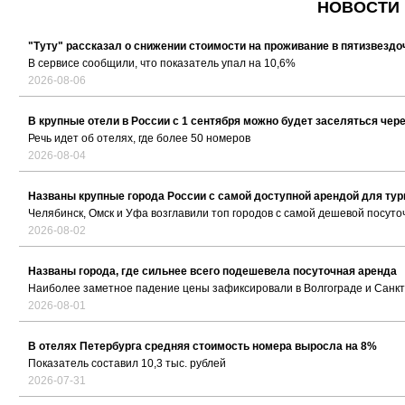
НОВОСТИ 
"Туту" рассказал о снижении стоимости на проживание в пятизвезд
В сервисе сообщили, что показатель упал на 10,6%
2026-08-06
В крупные отели в России с 1 сентября можно будет заселяться чер
Речь идет об отелях, где более 50 номеров
2026-08-04
Названы крупные города России с самой доступной арендой для тур
Челябинск, Омск и Уфа возглавили топ городов с самой дешевой посуто
2026-08-02
Названы города, где сильнее всего подешевела посуточная аренда
Наиболее заметное падение цены зафиксировали в Волгограде и Санк
2026-08-01
В отелях Петербурга средняя стоимость номера выросла на 8%
Показатель составил 10,3 тыс. рублей
2026-07-31