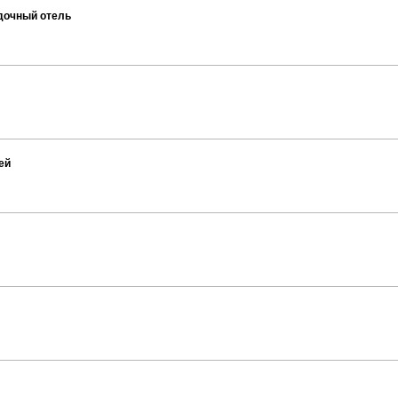
здочный отель
ей
ы