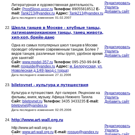
Редактировать
Литературная и художественная деятельность.
Удалить
Сайт:
ProstSlovo.ucoz.ru
Телефон:
89055818512
E-
Добавить сайт
mail:
Tank213@yandex.ru
Адрес:
Tank213@yandex.ru
Дата последнего изменения: 01.02.2007
Школа танцев в Москве - клубные танцы,
22.
латиноамериканские танцы, танец живота,
хип-хоп, брейк-данс
Одна из самых популярных школ танцев в Москве
Редактировать
проводит обучение современным танцам. Более 7
Удалить
видов танцев, различные типы групп, удобное время
Добавить сайт
для занятий!
Сайт:
www.model-357.ru
Телефон:
095-250-99-84
E-
mail:
rosguide@yandex.ru
Адрес:
м. Белорусская, ул.
Новолесная д.1/49 (вход с торца)
Дата последнего изменения: 27.11.2006
biletovnet - культура и путешествия
23.
Культура и путешествия. Арт-галерея. Рецензии на
Редактировать
фильмы, книги, музыку. Афиша Нижнего Тагила
Удалить
Сайт:
biletovnet.ru
Телефон:
3435 3433235
E-mail:
Добавить сайт
biletovnet@yandex.ru
Дата последнего изменения: 02.05.2006
http://www.art-wall.org.ru
24.
Редактировать
http://www.art-wall.org.ru
Удалить
Сайт:
www.art-wall.org.ru
E-mail:
rossup@yandex.ru
Добавить сайт