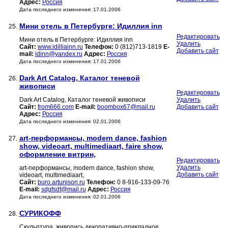
Адрес:
Россия
Дата последнего изменения: 17.01.2006
Мини отель в Петербурге: Идиллия inn
25.
Редактировать
Мини отель в Петербурге: Идиллия inn
Удалить
Сайт:
www.idilliainn.ru
Телефон:
0 (812)713-1819
E-
Добавить сайт
mail:
idinn@yandex.ru
Адрес:
Россия
Дата последнего изменения: 17.01.2006
Dark Art Catalog, Каталог теневой
26.
живописи
Редактировать
Dark Art Catalog, Каталог теневой живописи
Удалить
Сайт:
from666.com
E-mail:
boombox67@mail.ru
Добавить сайт
Адрес:
Россия
Дата последнего изменения: 02.01.2006
art-перформансы, modern dance, fashion
27.
show, videoart, multimediaart, faire show,
оформление витрин,
Редактировать
Удалить
art-перформансы, modern dance, fashion show,
Добавить сайт
videoart, multimediaart,
Сайт:
buro.artunison.ru
Телефон:
0 8-916-133-09-76
E-mail:
sdgfsdf@mail.ru
Адрес:
Россия
Дата последнего изменения: 02.01.2006
СУРИКОФФ
28.
Скульптура, живопись,декоративно-прикладное