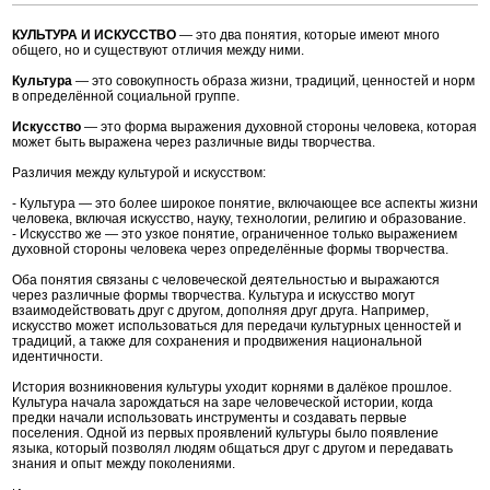
КУЛЬТУРА И ИСКУССТВО
— это два понятия, которые имеют много
общего, но и существуют отличия между ними.
Культура
— это совокупность образа жизни, традиций, ценностей и норм
в определённой социальной группе.
Искусство
— это форма выражения духовной стороны человека, которая
может быть выражена через различные виды творчества.
Различия между культурой и искусством:
- Культура — это более широкое понятие, включающее все аспекты жизни
человека, включая искусство, науку, технологии, религию и образование.
- Искусство же — это узкое понятие, ограниченное только выражением
духовной стороны человека через определённые формы творчества.
Оба понятия связаны с человеческой деятельностью и выражаются
через различные формы творчества. Культура и искусство могут
взаимодействовать друг с другом, дополняя друг друга. Например,
искусство может использоваться для передачи культурных ценностей и
традиций, а также для сохранения и продвижения национальной
идентичности.
История возникновения культуры уходит корнями в далёкое прошлое.
Культура начала зарождаться на заре человеческой истории, когда
предки начали использовать инструменты и создавать первые
поселения. Одной из первых проявлений культуры было появление
языка, который позволял людям общаться друг с другом и передавать
знания и опыт между поколениями.