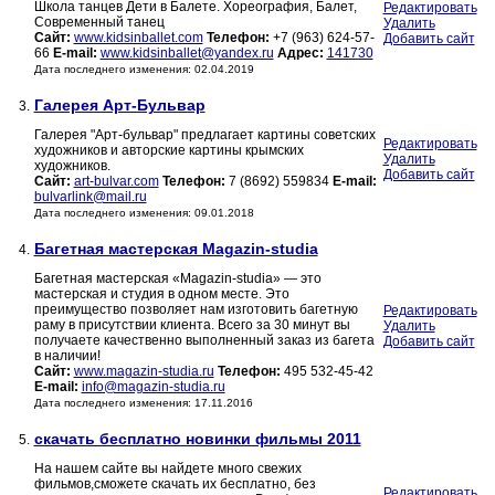
Школа танцев Дети в Балете. Хореография, Балет,
Редактировать
Современный танец
Удалить
Сайт:
www.kidsinballet.com
Телефон:
+7 (963) 624-57-
Добавить сайт
66
E-mail:
www.kidsinballet@yandex.ru
Адрес:
141730
Дата последнего изменения: 02.04.2019
Галерея Арт-Бульвар
3.
Галерея "Арт-бульвар" предлагает картины советских
Редактировать
художников и авторские картины крымских
Удалить
художников.
Добавить сайт
Сайт:
art-bulvar.com
Телефон:
7 (8692) 559834
E-mail:
bulvarlink@mail.ru
Дата последнего изменения: 09.01.2018
Багетная мастерская Magazin-studia
4.
Багетная мастерская «Magazin-studia» — это
мастерская и студия в одном месте. Это
преимущество позволяет нам изготовить багетную
Редактировать
раму в присутствии клиента. Всего за 30 минут вы
Удалить
получаете качественно выполненный заказ из багета
Добавить сайт
в наличии!
Сайт:
www.magazin-studia.ru
Телефон:
495 532-45-42
E-mail:
info@magazin-studia.ru
Дата последнего изменения: 17.11.2016
скачать бесплатно новинки фильмы 2011
5.
На нашем сайте вы найдете много свежих
фильмов,сможете скачать их бесплатно, без
Редактировать