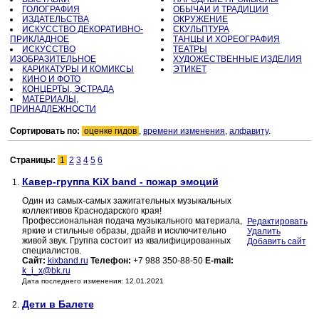
ГОЛОГРАФИЯ
ОБЫЧАИ И ТРАДИЦИИ
ИЗДАТЕЛЬСТВА
ОКРУЖЕНИЕ
ИСКУССТВО ДЕКОРАТИВНО-
СКУЛЬПТУРА
ПРИКЛАДНОЕ
ТАНЦЫ И ХОРЕОГРАФИЯ
ИСКУССТВО
ТЕАТРЫ
ИЗОБРАЗИТЕЛЬНОЕ
ХУДОЖЕСТВЕННЫЕ ИЗДЕЛИЯ
КАРИКАТУРЫ И КОМИКСЫ
ЭТИКЕТ
КИНО И ФОТО
КОНЦЕРТЫ, ЭСТРАДА
МАТЕРИАЛЫ,
ПРИНАДЛЕЖНОСТИ
Сортировать по:
оценке гидов
,
времени изменения
,
алфавиту
.
Страницы:
1
2
3
4
5
6
Кавер-группа KiX band - пожар эмоций
1.
Один из самых-самых зажигательных музыкальных
коллективов Краснодарского края!
Профессиональная подача музыкального материала,
Редактировать
яркие и стильные образы, драйв и исключительно
Удалить
живой звук. Группа состоит из квалифицированных
Добавить сайт
специалистов.
Сайт:
kixband.ru
Телефон:
+7 988 350-88-50
E-mail:
k_i_x@bk.ru
Дата последнего изменения: 12.01.2021
Дети в Балете
2.