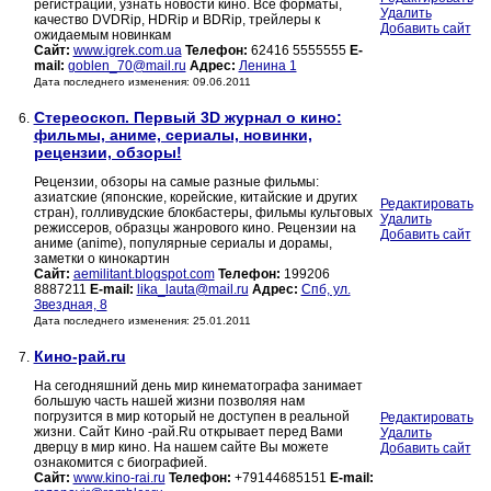
регистрации, узнать новости кино. Все форматы,
Удалить
качество DVDRip, HDRip и BDRip, трейлеры к
Добавить сайт
ожидаемым новинкам
Сайт:
www.igrek.com.ua
Телефон:
62416 5555555
E-
mail:
goblen_70@mail.ru
Адрес:
Ленина 1
Дата последнего изменения: 09.06.2011
Стереоскоп. Первый 3D журнал о кино:
6.
фильмы, аниме, сериалы, новинки,
рецензии, обзоры!
Рецензии, обзоры на самые разные фильмы:
азиатские (японские, корейские, китайские и других
Редактировать
стран), голливудские блокбастеры, фильмы культовых
Удалить
режиссеров, образцы жанрового кино. Рецензии на
Добавить сайт
аниме (anime), популярные сериалы и дорамы,
заметки о кинокартин
Сайт:
aemilitant.blogspot.com
Телефон:
199206
8887211
E-mail:
lika_lauta@mail.ru
Адрес:
Спб, ул.
Звездная, 8
Дата последнего изменения: 25.01.2011
Кино-рай.ru
7.
На сегодняшний день мир кинематографа занимает
большую часть нашей жизни позволяя нам
погрузится в мир который не доступен в реальной
Редактировать
жизни. Сайт Кино -рай.Ru открывает перед Вами
Удалить
дверцу в мир кино. На нашем сайте Вы можете
Добавить сайт
ознакомится с биографией.
Сайт:
www.kino-rai.ru
Телефон:
+79144685151
E-mail: