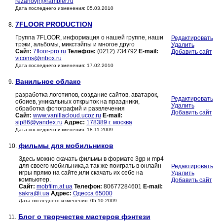
rezanovjr@rambler.ru
Дата последнего изменения: 05.03.2010
7FLOOR PRODUCTION
8.
Группа 7FLOOR, информация о нашей группе, наши
Редактировать
трэки, альбомы, микстэйпы и многое друго
Удалить
Сайт:
7floor-pro.ru
Телефон:
(0212) 734792
E-mail:
Добавить сайт
vicoms@inbox.ru
Дата последнего изменения: 17.02.2010
Ванильное облако
9.
разработка логотипов, создание сайтов, аватарок,
Редактировать
обоиев, уникальных открыток на праздники,
Удалить
обработка фотографий и развлечения
Добавить сайт
Сайт:
www.vanillacloud.ucoz.ru
E-mail:
sip86@yandex.ru
Адрес:
178389 г. москва
Дата последнего изменения: 18.11.2009
фильмы для мобильников
10.
Здесь можно скачать фильмы в формате 3gp и mp4
для своего мобильника,а так же поиграть в онлайн
Редактировать
игры прямо на сайте,или скачать их себе на
Удалить
компьютер.
Добавить сайт
Сайт:
mobfilm.at.ua
Телефон:
80677284601
E-mail:
sakra@i.ua
Адрес:
Одесса 65000
Дата последнего изменения: 05.10.2009
Блог о творчестве мастеров фэнтези
11.