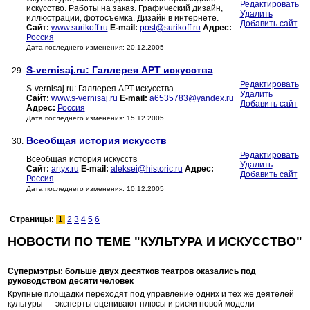
Редактировать
искусство. Работы на заказ. Графический дизайн,
Удалить
иллюстрации, фотосъемка. Дизайн в интернете.
Добавить сайт
Сайт:
www.surikoff.ru
E-mail:
post@surikoff.ru
Адрес:
Россия
Дата последнего изменения: 20.12.2005
S-vernisaj.ru: Галлерея АРТ искусства
29.
Редактировать
S-vernisaj.ru: Галлерея АРТ искусства
Удалить
Сайт:
www.s-vernisaj.ru
E-mail:
a6535783@yandex.ru
Добавить сайт
Адрес:
Россия
Дата последнего изменения: 15.12.2005
Всеобщая история искусств
30.
Редактировать
Всеобщая история искусств
Удалить
Сайт:
artyx.ru
E-mail:
aleksei@historic.ru
Адрес:
Добавить сайт
Россия
Дата последнего изменения: 10.12.2005
Страницы:
1
2
3
4
5
6
НОВОСТИ ПО ТЕМЕ "КУЛЬТУРА И ИСКУССТВО"
Супермэтры: больше двух десятков театров оказались под
руководством десяти человек
Крупные площадки переходят под управление одних и тех же деятелей
культуры — эксперты оценивают плюсы и риски новой модели