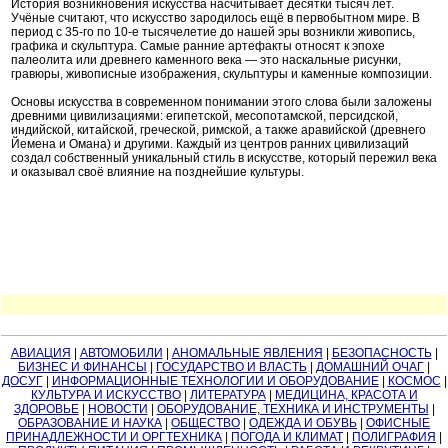
История возникновения искусства насчитывает десятки тысяч лет.
Учёные считают, что искусство зародилось ещё в первобытном мире. В
период с 35-го по 10-е тысячелетие до нашей эры возникли живопись,
графика и скульптура. Самые ранние артефакты относят к эпохе
палеолита или древнего каменного века — это наскальные рисунки,
гравюры, живописные изображения, скульптуры и каменные композиции.
Основы искусства в современном понимании этого слова были заложены
древними цивилизациями: египетской, месопотамской, персидской,
индийской, китайской, греческой, римской, а также аравийской (древнего
Йемена и Омана) и другими. Каждый из центров ранних цивилизаций
создал собственный уникальный стиль в искусстве, который пережил века
и оказывал своё влияние на позднейшие культуры.
АВИАЦИЯ
|
АВТОМОБИЛИ
|
АНОМАЛЬНЫЕ ЯВЛЕНИЯ
|
БЕЗОПАСНОСТЬ
|
БИЗНЕС И ФИНАНСЫ
|
ГОСУДАРСТВО И ВЛАСТЬ
|
ДОМАШНИЙ ОЧАГ
|
ДОСУГ
|
ИНФОРМАЦИОННЫЕ ТЕХНОЛОГИИ И ОБОРУДОВАНИЕ
|
КОСМОС
|
КУЛЬТУРА И ИСКУССТВО
|
ЛИТЕРАТУРА
|
МЕДИЦИНА, КРАСОТА И
ЗДОРОВЬЕ
|
НОВОСТИ
|
ОБОРУДОВАНИЕ, ТЕХНИКА И ИНСТРУМЕНТЫ
|
ОБРАЗОВАНИЕ И НАУКА
|
ОБЩЕСТВО
|
ОДЕЖДА И ОБУВЬ
|
ОФИСНЫЕ
ПРИНАДЛЕЖНОСТИ И ОРГТЕХНИКА
|
ПОГОДА И КЛИМАТ
|
ПОЛИГРАФИЯ
|