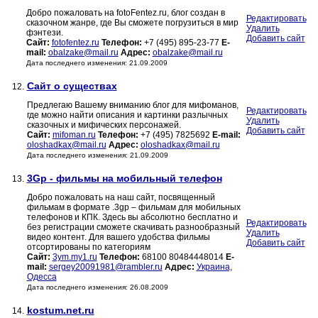
Добро пожаловать на fotoFentez.ru, блог создан в
Редактировать
сказочном жанре, где Вы сможете погрузиться в мир
Удалить
фэнтези.
Добавить сайт
Сайт:
fotofentez.ru
Телефон:
+7 (495) 895-23-77
E-
mail:
obalzake@mail.ru
Адрес:
obalzake@mail.ru
Дата последнего изменения: 21.09.2009
Сайт о существах
12.
Предлегаю Вашему вниманию блог для мифоманов,
Редактировать
где можно найти описания и картинки разлычных
Удалить
сказочных и мифических персонажей.
Добавить сайт
Сайт:
mifoman.ru
Телефон:
+7 (495) 7825692
E-mail:
oloshadkax@mail.ru
Адрес:
oloshadkax@mail.ru
Дата последнего изменения: 21.09.2009
3Gp - фильмы на мобильный телефон
13.
Добро пожаловать на наш сайт, посвященный
фильмам в формате .3gp – фильмам для мобильных
телефонов и КПК. Здесь вы абсолютно бесплатно и
Редактировать
без регистрации сможете скачивать разнообразный
Удалить
видео контент. Для вашего удобства фильмы
Добавить сайт
отсортированы по категориям
Сайт:
3ym.my1.ru
Телефон:
68100 80484448014
E-
mail:
sergey20091981@rambler.ru
Адрес:
Украина,
Одесса
Дата последнего изменения: 26.08.2009
kostum.net.ru
14.