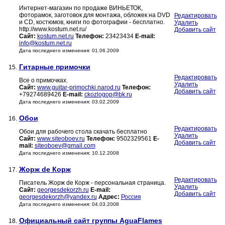
Интернет-магазин по продаже ВИНЬЕТОК,
фоторамок, заготовок для монтажа, обложек на DVD
Редактировать
и CD, костюмов, книги по фотографии - бесплатно.
Удалить
http://www.kostum.net.ru/
Добавить сайт
Сайт:
kostum.net.ru
Телефон:
23423434
E-mail:
info@kostum.net.ru
Дата последнего изменения: 01.06.2009
Гитарные примочки
15.
Редактировать
Все о примочках.
Удалить
Сайт:
www.guitar-primochki.narod.ru
Телефон:
Добавить сайт
+79274689426
E-mail:
ckozlogop@bk.ru
Дата последнего изменения: 03.02.2009
Обои
16.
Редактировать
Обои для рабочего стола скачать бесплатно
Удалить
Сайт:
www.siteoboev.ru
Телефон:
9502329561
E-
Добавить сайт
mail:
siteoboev@gmail.com
Дата последнего изменения: 10.12.2008
Жорж de Корж
17.
Редактировать
Писатель Жорж de Корж - персональная страница.
Удалить
Сайт:
georgesdekorzh.ru
E-mail:
Добавить сайт
georgesdekorzh@yandex.ru
Адрес:
Россия
Дата последнего изменения: 04.03.2008
Официальный сайт группы AguaFlames
18.