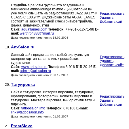
Студийные работы группы-это воздушные и
магические ethno-lounge композиции, которые вы
уже могли слышать на радиостанциях JAZZ 89.1fm и
Редактировать
CLASSIC 100.9 fm. Диджейские сеты AGUAFLAMES
Удалить
состоят из зажигательной смеси ритмов трайбла,
Добавить сайт
фанка, фламенко, этни
Сайт:
aguaflames.com
Телефон:
+7-901-512-71-98
E-
mail:
werthrb4883@mail.ru
Дата последнего изменения: 18.02.2008
Art-Salon.ru
19.
Данный сайт представляет собой виртуальную
Редактировать
галерею картин талантливых российских
Удалить
художников.
Добавить сайт
Сайт:
www.art-salon.ru
Телефон:
8-916-515-20-46
E-
mail:
admin@art-salon.ru
Дата последнего изменения: 03.12.2007
Татуировка
20.
Сайт о татуировке. История пирсинга, татуировки,
шрамирования, фотографии, новости пирсинга и
Редактировать
татуировки. Мастера пирсинга, выбор стиля тату и
Удалить
пирсинга.
Добавить сайт
Сайт:
tattoosalon.info
Телефон:
678168
E-mail:
link@tattoosalon.info
Дата последнего изменения: 01.02.2007
ProstSlovo
21.