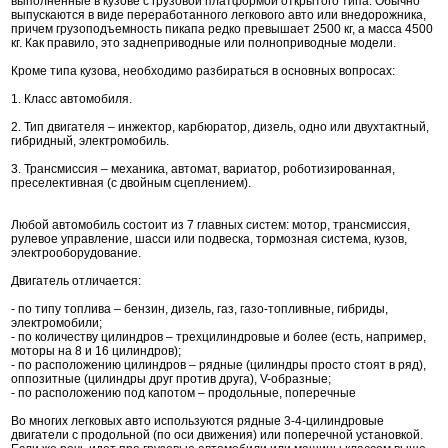
выполненные в кузове с грузовой платформой открытого типа. Обычно
выпускаются в виде переработанного легкового авто или внедорожника,
причем грузоподъемность пикапа редко превышает 2500 кг, а масса 4500
кг. Как правило, это заднеприводные или полноприводные модели.
Кроме типа кузова, необходимо разбираться в основных вопросах:
1. Класс автомобиля.
2. Тип двигателя – инжектор, карбюратор, дизель, одно или двухтактный,
гибридный, электромобиль.
3. Трансмиссия – механика, автомат, вариатор, роботизированная,
преселективная (с двойным сцеплением).
Любой автомобиль состоит из 7 главных систем: мотор, трансмиссия,
рулевое управление, шасси или подвеска, тормозная система, кузов,
электрооборудование.
Двигатель отличается:
- по типу топлива – бензин, дизель, газ, газо-топливные, гибриды,
электромобили;
- по количеству цилиндров – трехцилиндровые и более (есть, например,
моторы на 8 и 16 цилиндров);
- по расположению цилиндров – рядные (цилиндры просто стоят в ряд),
оппозитные (цилиндры друг против друга), V-образные;
- по расположению под капотом – продольные, поперечные
Во многих легковых авто используются рядные 3-4-цилиндровые
двигатели с продольной (по оси движения) или поперечной установкой.