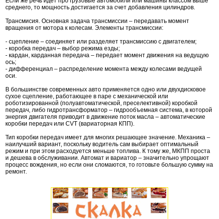
Если же речь идет про грузовые автомобили или машины классом выше
среднего, то мощность достигается за счет добавления цилиндров.
Трансмисия. Основная задача трансмиссии – передавать момент
вращения от мотора к колесам. Элементы трансмиссии:
- сцепление – соединяет или разделяет трансмиссию с двигателем;
- коробка передач – выбор режима езды;
- кардан, карданная передача – передает момент движения на ведущую
ось;
- дифференциал – распределение момента между колесами ведущей
оси.
В большинстве современных авто применяется одно или двухдисковое
сухое сцепление, работающее в паре с механической или
роботизированной (полуавтоматической, преселективной) коробкой
передач, либо гидротрансформатор – гидрообъемная система, в которой
энергия двигателя приводит в движение поток масла – автоматические
коробки передач или CVT (вариаторная КПП).
Тип коробки передач имеет для многих решающее значение. Механика –
наилучший вариант, поскольку водитель сам выбирает оптимальный
режим и при этом расходуется меньше топлива. К тому же, МКПП проста
и дешева в обслуживании. Автомат и вариатор – значительно упрощают
процесс вождения, но если они сломаются, то готовьте большую сумму на
ремонт.