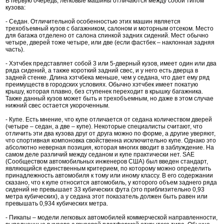
В первую очередь, легковые машины отличаются между собой типом
кузова:
- Седан. Отличительной особенностью этих машин является
трехобъемный кузов с багажником, салоном и моторным отсеком. Место
для багажа отделено от салона спинкой задних сидений. Мест обычно
четыре, дверей тоже четыре, или две (если фастбек – наклонная задняя
часть).
- Хэтчбек представляет собой 3 или 5-дверный кузов, имеет один или два
ряда сидений, а также короткий задний свес, и у него есть дверца в
задней стенке. Длина хэтчбека меньше, чем у седана, что дает ему ряд
преимуществ в городских условиях. Обычно хэтчбек имеет покатую
крышу, которая плавно, без ступенек переходит в крышку багажника.
Также данный кузов может быть и трехобъемным, но даже в этом случае
нижний свес остается укороченным.
- Купе. Есть мнение, что купе отличается от седана количеством дверей
(четыре – седан, а две – купе). Некоторые специалисты считают, что
отличить эти два кузова друг от друга можно по форме, а другие уверяют,
что спортивная компоновка свойственна исключительно купе. Однако это
абсолютно неверная позиция, которая многих вводит в заблуждение. На
самом деле различий между седаном и купе практически нет. SAE
(Сообществом автомобильных инженеров США) был введен стандарт,
являющийся единственным критерием, по которому можно определить
принадлежность автомобиля к тому или иному классу. В его содержании
сказано, что к купе относится автомобиль, у которого объем заднего ряда
сидений не превышает 33 кубических фута (это приблизительно 0,93
метра кубических), а у седана этот показатель должен быть равен или
превышать 0,934 кубических метра.
- Пикапы – модели легковых автомобилей коммерческой направленности,