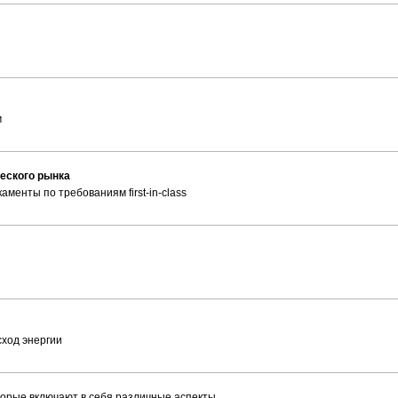
м
еского рынка
енты по требованиям first-in-class
сход энергии
рые включают в себя различные аспекты.