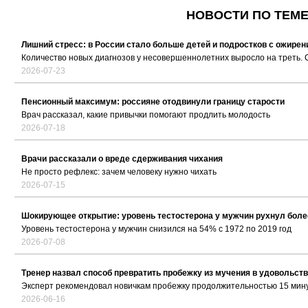
НОВОСТИ ПО ТЕМЕ
Лишний стресс: в России стало больше детей и подростков с ожире
Количество новых диагнозов у несовершеннолетних выросло на треть.
2026-07-23
Пенсионный максимум: россияне отодвинули границу старости
Врач рассказал, какие привычки помогают продлить молодость
2026-07-18
Врачи рассказали о вреде сдерживания чихания
Не просто рефлекс: зачем человеку нужно чихать
2026-07-15
Шокирующее открытие: уровень тестостерона у мужчин рухнул более 
Уровень тестостерона у мужчин снизился на 54% с 1972 по 2019 год
2026-07-08
Тренер назвал способ превратить пробежку из мучения в удовольст
Эксперт рекомендовал новичкам пробежку продолжительностью 15 мин
2026-06-16