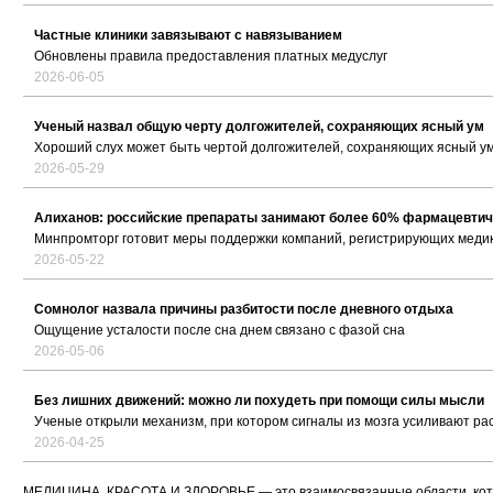
Частные клиники завязывают с навязыванием
Обновлены правила предоставления платных медуслуг
2026-06-05
Ученый назвал общую черту долгожителей, сохраняющих ясный ум
Хороший слух может быть чертой долгожителей, сохраняющих ясный у
2026-05-29
Алиханов: российские препараты занимают более 60% фармацевтич
Минпромторг готовит меры поддержки компаний, регистрирующих медикам
2026-05-22
Сомнолог назвала причины разбитости после дневного отдыха
Ощущение усталости после сна днем связано с фазой сна
2026-05-06
Без лишних движений: можно ли похудеть при помощи силы мысли
Ученые открыли механизм, при котором сигналы из мозга усиливают ра
2026-04-25
МЕДИЦИНА, КРАСОТА И ЗДОРОВЬЕ — это взаимосвязанные области, кото