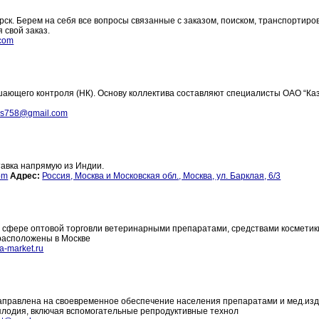
рск. Берем на себя все вопросы связанные с заказом, поиском, транспортиров
 свой заказ.
com
шающего контроля (НК). Основу коллектива составляют специалисты ОАО “Ка
tas758@gmail.com
тавка напрямую из Индии.
om
Адрес:
Россия, Москва и Московская обл., Москва, ул. Барклая, 6/3
в сфере оптовой торговли ветеринарными препаратами, средствами косметик
 расположены в Москве
-market.ru
направлена на своевременное обеспечение населения препаратами и мед.из
сплодия, включая вспомогательные репродуктивные технол