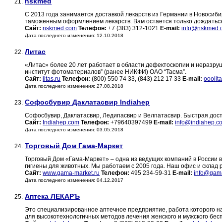
nskmed
21.
С 2013 года занимается доставкой лекарств из Германии в Новосиби
таможенным оформлением лекарств. Вам остается только дождаться
Сайт:
nskmed.com
Телефон:
+7 (383) 312-1021
E-mail:
info@nskmed.
Дата последнего изменения: 12.10.2018
Литас
22.
«Литас» более 20 лет работает в области дефектоскопии и неразру
институт фотоматериалов” (ранее НИКФИ) ОАО “Тасма”.
Сайт:
litas.ru
Телефон:
(800) 550 74 33, (843) 212 17 33
E-mail:
oooli
Дата последнего изменения: 27.08.2018
Софосбувир Даклатасвир Indiahep
23.
Софосбувир, Даклатасвир, Ледипасвир и Велпатасвир. Быстрая дос
Сайт:
Indiahep.com
Телефон:
+79640397499
E-mail:
info@indiahep.c
Дата последнего изменения: 03.05.2018
Торговый Дом Гама-Маркет
24.
Торговый Дом «Гама-Маркет» – одна из ведущих компаний в России 
гигиены для животных. Мы работаем с 2005 года. Наш офис и склад
Сайт:
www.gama-market.ru
Телефон:
495 234-59-31
E-mail:
info@gama
Дата последнего изменения: 04.12.2017
Аптека ЛЕКАРЪ
25.
Это специализированное аптечное предприятие, работа которого 
для высокотехнологичных методов лечения женского и мужского бе