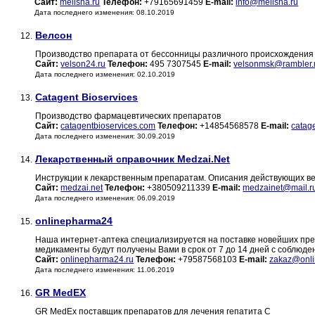
Сайт:
melisha.ru
Телефон:
+79165691459
E-mail:
info@melisha.ru
Дата последнего изменения: 08.10.2019
Велсон
12.
Производство препарата от бессонницы различного происхождения
Сайт:
velson24.ru
Телефон:
495 7307545
E-mail:
velsonmsk@rambler.
Дата последнего изменения: 02.10.2019
Catagent Bioservices
13.
Производство фармацевтических препаратов
Сайт:
catagentbioservices.com
Телефон:
+14854568578
E-mail:
catag
Дата последнего изменения: 30.09.2019
Лекарственный справочник Medzai.Net
14.
Инструкции к лекарственным препаратам. Описания действующих в
Сайт:
medzai.net
Телефон:
+380509211339
E-mail:
medzainet@mail.r
Дата последнего изменения: 06.09.2019
onlinepharma24
15.
Наша интернет-аптека специализируется на поставке новейших преп
медикаменты будут получены Вами в срок от 7 до 14 дней с соблюде
Сайт:
onlinepharma24.ru
Телефон:
+79587568103
E-mail:
zakaz@onli
Дата последнего изменения: 11.06.2019
GR MedEX
16.
GR MedEx поставщик препаратов для лечения гепатита C