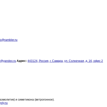
ro@rambler.ru
r@yandex.ru
Адрес:
443124, Россия, г. Самара, ул. Солнечная, д. 16, офис 2
змолитик) и симетикона (ветрогонное).
oly.ru