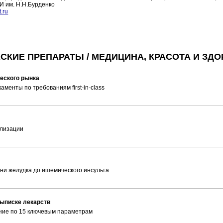
ИИ им. Н.Н.Бурденко
.ru
КИЕ ПРЕПАРАТЫ / МЕДИЦИНА, КРАСОТА И ЗДО
еского рынка
енты по требованиям first-in-class
ализации
ни желудка до ишемического инсульта
ыписке лекарств
ние по 15 ключевым параметрам