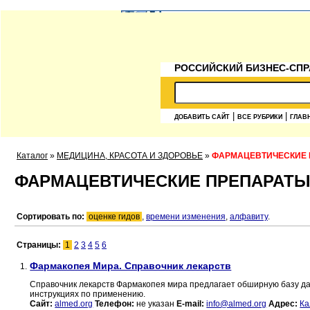
РОССИЙСКИЙ БИЗНЕС-СПР
|
|
ДОБАВИТЬ САЙТ
ВСЕ РУБРИКИ
ГЛАВ
Каталог
»
МЕДИЦИНА, КРАСОТА И ЗДОРОВЬЕ
»
ФАРМАЦЕВТИЧЕСКИЕ 
ФАРМАЦЕВТИЧЕСКИЕ ПРЕПАРАТ
Сортировать по:
оценке гидов
,
времени изменения
,
алфавиту
.
Страницы:
1
2
3
4
5
6
Фармакопея Мира. Справочник лекарств
1.
Справочник лекарств Фармакопея мира предлагает обширную базу д
инструкциях по применению.
Сайт:
almed.org
Телефон:
не указан
E-mail:
info@almed.org
Адрес:
Ка