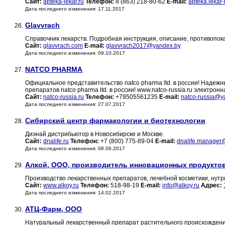
Сайт:
apteka-lekar.ru
Телефон:
8 (863) 218-80-62
E-mail:
apteka.lekar
Дата последнего изменения: 17.11.2017
Glavvrach
26.
Справочник лекарств. Подробная инструкция, описание, противопо
Сайт:
glavvrach.com
E-mail:
glavvrach2017@yandex.by
Дата последнего изменения: 09.10.2017
NATCO PHARMA
27.
Официальное представительство natco pharma ltd. в россии! Наде
препаратов natco pharma ltd. в россии! www.natco-russia.ru электрон
Сайт:
natco-russia.ru
Телефон:
+79505561235
E-mail:
natco-russia@y
Дата последнего изменения: 27.07.2017
Сибирский центр фармакологии и биотехнологии
28.
Диэнай дистрибьютор в Новосибирске и Москве.
Сайт:
dnalife.ru
Телефон:
+7 (800) 775-89-04
E-mail:
dnalife.manager
Дата последнего изменения: 08.06.2017
Алкой, ООО, производитель инновационных продуктов
29.
Производство лекарственных препаратов, лечебной косметики, нутр
Сайт:
www.alkoy.ru
Телефон:
518-98-19
E-mail:
info@alkoy.ru
Адрес:
Дата последнего изменения: 14.02.2017
АТЦ-Фарм, OOO
30.
Натуральный лекарственный препарат растительного происхождени