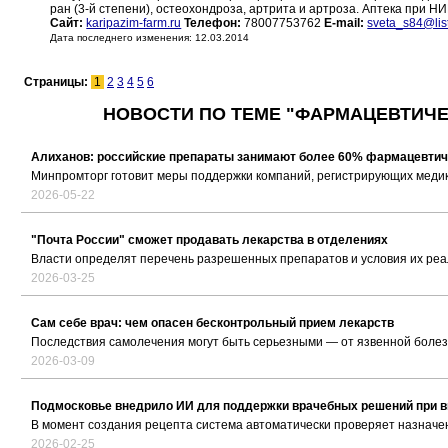
ран (3-й степени), остеохондроза, артрита и артроза. Аптека при Н
Сайт:
karipazim-farm.ru
Телефон:
78007753762
E-mail:
sveta_s84@list
Дата последнего изменения: 12.03.2014
Страницы:
1
2
3
4
5
6
НОВОСТИ ПО ТЕМЕ "ФАРМАЦЕВТИЧЕС
Алиханов: российские препараты занимают более 60% фармацевтич
Минпромторг готовит меры поддержки компаний, регистрирующих медикам
2026-05-22
"Почта России" сможет продавать лекарства в отделениях
Власти определят перечень разрешенных препаратов и условия их ре
2026-03-25
Сам себе врач: чем опасен бесконтрольный прием лекарств
Последствия самолечения могут быть серьезными — от язвенной болез
2026-03-09
Подмосковье внедрило ИИ для поддержки врачебных решений при в
В момент создания рецепта система автоматически проверяет назначе
2026-02-25