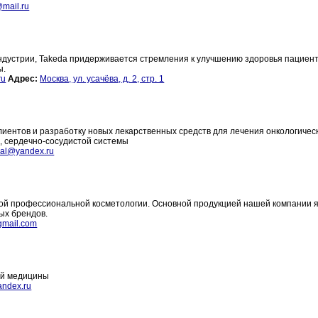
mail.ru
ндустрии, Takeda придерживается стремления к улучшению здоровья пациент
ы.
ru
Адрес:
Москва, ул. усачёва, д. 2, стр. 1
иентов и разработку новых лекарственных средств для лечения онкологичес
и, сердечно-сосудистой системы
kal@yandex.ru
ной профессиональной косметологии. Основной продукцией нашей компании 
ых брендов.
gmail.com
ой медицины
ndex.ru