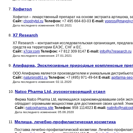
Хофитол
7.
Хофитол – лекарственный препарат на основе экстракта артишока, з
Сайт:
chophytol.ru
Телефон:
+7 495 664-83-03
E-mail:
vopros@mayoly.r
Дата последнего изменения: 05.02.2021
X7 Research
8.
X7 Research – контрактная исследовательская организация, предлага
средств на территории ЕАЭС, СНГ и ЕС.
Сайт:
x7cpr.com
Телефон:
+7 812 309 8147
E-mail:
info@x7research.ru
Дата последнего изменения: 27.01.2021
Апифарма, Эксклюзивные природные комплексные пре
9.
ООО Апифарма является производителем и уникальным дистрибьюторо
Сайт:
naturprod61.ru
Телефон:
+7 (495) 971-49-64
E-mail:
apifarma-se
Дата последнего изменения: 02.11.2020
Natco Pharma Ltd, русскоговорящий отдел
10.
Фирма Natco Pharma Ltd, являющаяся зарекомендовавшим себя экс
обладает огромными мощностями для достижения своих целей. Уни
Сайт:
natcopharma.site
Телефон:
958 1114023
E-mail:
natinfo@natcop
Дата последнего изменения: 05.06.2020
Мелиша, лечебно-профилактическая косметика
11.
Поставка лечебно-профилактической косметики. Лечебно-профилак