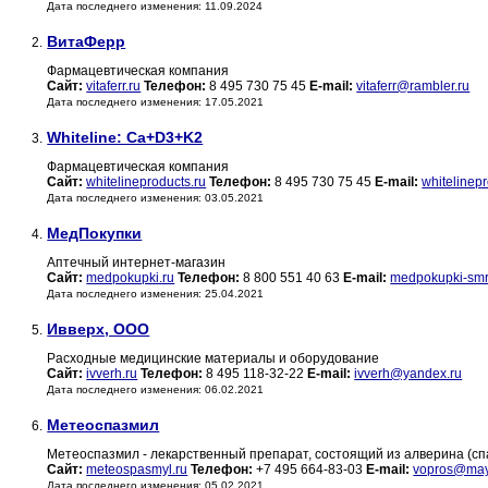
Дата последнего изменения: 11.09.2024
ВитаФерр
2.
Фармацевтическая компания
Сайт:
vitaferr.ru
Телефон:
8 495 730 75 45
E-mail:
vitaferr@rambler.ru
Дата последнего изменения: 17.05.2021
Whiteline: Ca+D3+K2
3.
Фармацевтическая компания
Сайт:
whitelineproducts.ru
Телефон:
8 495 730 75 45
E-mail:
whitelinep
Дата последнего изменения: 03.05.2021
МедПокупки
4.
Аптечный интернет-магазин
Сайт:
medpokupki.ru
Телефон:
8 800 551 40 63
E-mail:
medpokupki-sm
Дата последнего изменения: 25.04.2021
Ивверх, ООО
5.
Расходные медицинские материалы и оборудование
Сайт:
ivverh.ru
Телефон:
8 495 118-32-22
E-mail:
ivverh@yandex.ru
Дата последнего изменения: 06.02.2021
Метеоспазмил
6.
Метеоспазмил - лекарственный препарат, состоящий из алверина (спа
Сайт:
meteospasmyl.ru
Телефон:
+7 495 664-83-03
E-mail:
vopros@may
Дата последнего изменения: 05.02.2021