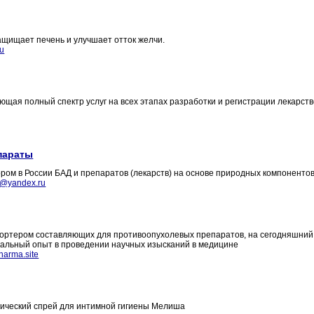
ащищает печень и улучшает отток желчи.
u
ющая полный спектр услуг на всех этапах разработки и регистрации лекарст
параты
м в России БАД и препаратов (лекарств) на основе природных компонентов
o@yandex.ru
портером составляющих для противоопухолевых препаратов, на сегодняшни
кальный опыт в проведении научных изысканий в медицине
harma.site
тический спрей для интимной гигиены Мелиша