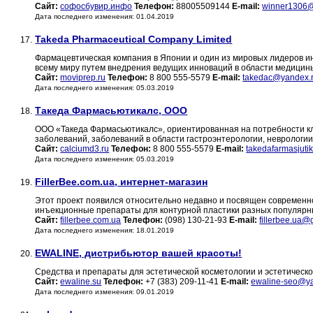
Сайт:
софосбувир.инфо
Телефон:
88005509144
E-mail:
winner1306@
Дата последнего изменения: 01.04.2019
Takeda Pharmaceutical Company Limited
17.
Фармацевтическая компания в Японии и один из мировых лидеров и
всему миру путем внедрения ведущих инноваций в области медицин
Сайт:
moviprep.ru
Телефон:
8 800 555-5579
E-mail:
takedac@yandex.
Дата последнего изменения: 05.03.2019
Такеда Фармасьютикалс, ООО
18.
ООО «Такеда Фармасьютикалс», ориентированная на потребности кл
заболеваний, заболеваний в области гастроэнтерологии, неврологи
Сайт:
calciumd3.ru
Телефон:
8 800 555-5579
E-mail:
takedafarmasjuti
Дата последнего изменения: 05.03.2019
FillerBee.com.ua, интернет-магазин
19.
Этот проект появился относительно недавно и посвящен современ
инъекционные препараты для контурной пластики разных популярн
Сайт:
fillerbee.com.ua
Телефон:
(098) 130-21-93
E-mail:
fillerbee.ua@
Дата последнего изменения: 18.01.2019
EWALINE, дистрибьютор вашей красоты!
20.
Средства и препараты для эстетической косметологии и эстетическ
Сайт:
ewaline.su
Телефон:
+7 (383) 209-11-41
E-mail:
ewaline-seo@ya
Дата последнего изменения: 09.01.2019