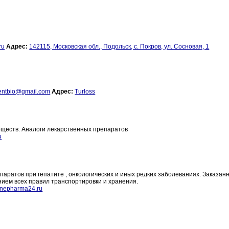
ru
Адрес:
142115, Московская обл., Подольск, с. Покров, ул. Сосновая, 1
entbio@gmail.com
Адрес:
Turloss
еществ. Аналоги лекарственных препаратов
u
аратов при гепатите , онкологических и иных редких заболеваниях. Заказан
нием всех правил транспортировки и хранения.
nepharma24.ru