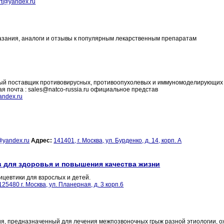
-rt@yandex.ru
казания, аналоги и отзывы к популярным лекарственным препаратам
жный поставщик противовирусных, противоопухолевых и иммуномоделирующих
ная почта : sales@natco-russia.ru официальное представ
andex.ru
@yandex.ru
Адрес:
141401, г. Москва, ул. Бурденко, д. 14, корп. А
 для здоровья и повышения качества жизни
ицевтики для взрослых и детей.
125480 г. Москва, ул. Планерная, д. 3 корп.6
я, предназначенный для лечения межпозвоночных грыж разной этиологии, о