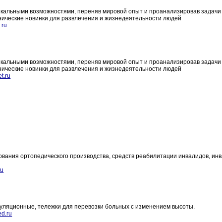
кальными возможностями, переняв мировой опыт и проанализировав задачи
нические новинки для развлечения и жизнедеятельности людей
.ru
кальными возможностями, переняв мировой опыт и проанализировав задачи
нические новинки для развлечения и жизнедеятельности людей
t.ru
ования ортопедического производства, средств реабилитации инвалидов, ин
ru
уляционные, тележки для перевозки больных с изменением высоты.
ed.ru