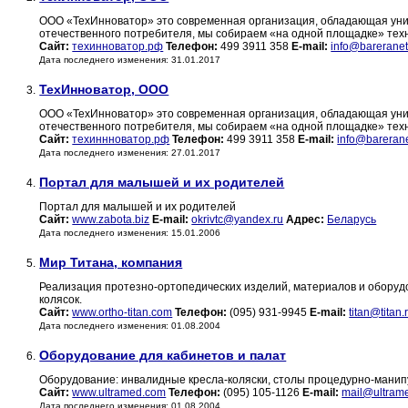
ООО «ТехИнноватор» это современная организация, обладающая уни
отечественного потребителя, мы собираем «на одной площадке» тех
Сайт:
техинноватор.рф
Телефон:
499 3911 358
E-mail:
info@bareranet
Дата последнего изменения: 31.01.2017
ТехИнноватор, ООО
3.
ООО «ТехИнноватор» это современная организация, обладающая уни
отечественного потребителя, мы собираем «на одной площадке» тех
Сайт:
техиннноватор.рф
Телефон:
499 3911 358
E-mail:
info@barerane
Дата последнего изменения: 27.01.2017
Портал для малышей и их родителей
4.
Портал для малышей и их родителей
Сайт:
www.zabota.biz
E-mail:
okrivtc@yandex.ru
Адрес:
Беларусь
Дата последнего изменения: 15.01.2006
Мир Титана, компания
5.
Реализация протезно-ортопедических изделий, материалов и оборуд
колясок.
Сайт:
www.ortho-titan.com
Телефон:
(095) 931-9945
E-mail:
titan@titan.
Дата последнего изменения: 01.08.2004
Оборудование для кабинетов и палат
6.
Оборудование: инвалидные кресла-коляски, столы процедурно-манип
Сайт:
www.ultramed.com
Телефон:
(095) 105-1126
E-mail:
mail@ultram
Дата последнего изменения: 01.08.2004