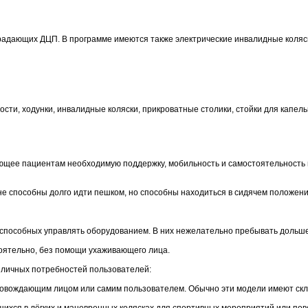
страдающих ДЦП. В программе имеются также электрические инвалидные коляс
сти, ходунки, инвалидные коляски, прикроватные столики, стойки для капель
ее пациентам необходимую поддержку, мобильность и самостоятельность 
не способны долго идти пешком, но способны находиться в сидячем положени
еспособных управлять оборудованием. В них нежелательно пребывать дольше
тоятельно, без помощи ухаживающего лица.
зличных потребностей пользователей:
ровождающим лицом или самим пользователем. Обычно эти модели имеют ск