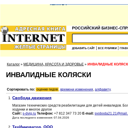
РОССИЙСКИЙ БИЗНЕС-СПР
|
|
ДОБАВИТЬ САЙТ
ВСЕ РУБРИКИ
ГЛАВ
Каталог
»
МЕДИЦИНА, КРАСОТА И ЗДОРОВЬЕ
»
ИНВАЛИДНЫЕ КОЛЯС
ИНВАЛИДНЫЕ КОЛЯСКИ
Сортировать по:
оценке гидов
,
времени изменения
,
алфавиту
.
Свобода движения
1.
Магазин технических средств реабилитации для детей инвалидов. Бо
ходунки и многое другое
Сайт:
s-dvig.ru
Телефон:
+7 812 347 73 20
E-mail:
svoboda21.21@mail.
Дата последнего изменения: 07.04.2026
ТехИнноватор, ООО
2.