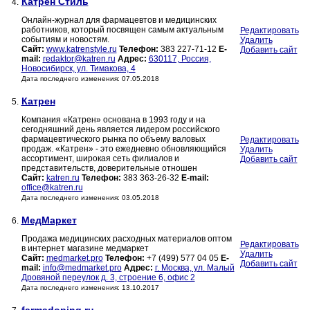
Катрен Стиль
4.
Онлайн-журнал для фармацевтов и медицинских
работников, который посвящен самым актуальным
Редактировать
событиям и новостям.
Удалить
Сайт:
www.katrenstyle.ru
Телефон:
383 227-71-12
E-
Добавить сайт
mail:
redaktor@katren.ru
Адрес:
630117, Россия,
Новосибирск, ул. Тимакова, 4
Дата последнего изменения: 07.05.2018
Катрен
5.
Компания «Катрен» основана в 1993 году и на
сегодняшний день является лидером российского
фармацевтического рынка по объему валовых
Редактировать
продаж. «Катрен» - это ежедневно обновляющийся
Удалить
ассортимент, широкая сеть филиалов и
Добавить сайт
представительств, доверительные отношен
Сайт:
katren.ru
Телефон:
383 363-26-32
E-mail:
office@katren.ru
Дата последнего изменения: 03.05.2018
МедМаркет
6.
Продажа медицинских расходных материалов оптом
Редактировать
в интернет магазине медмаркет
Удалить
Сайт:
medmarket.pro
Телефон:
+7 (499) 577 04 05
E-
Добавить сайт
mail:
info@medmarket.pro
Адрес:
г. Москва, ул. Малый
Дровяной переулок д. 3, строение 6, офис 2
Дата последнего изменения: 13.10.2017