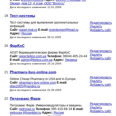
Окская, дом 13, 4 этаж, ООО "Волоть"
Дата последнего изменения: 12.01.2006
Тест-системы
19.
Тест-системы для выявления урогенитальных
Редактировать
инфекций
Удалить
Сайт:
galart.msk.ru
E-mail:
eventexpert@mail.ru
Добавить сайт
Адрес:
Россия
Дата последнего изменения: 09.11.2005
ФарКоС
20.
Редактировать
АОЗТ Фармацевтическая фирма ФарКоС
Удалить
Сайт:
www.farkos.com.ua
Телефон:
38044 405-24-44
Добавить сайт
E-mail:
admin@farkos.com.ua
Адрес:
Украина
Дата последнего изменения: 25.10.2005
Pharmacy-buy-online.com
21.
Редактировать
Online Cheap Pharmacy in USA and in Europe.
Удалить
Сайт:
pharmacy-buy-online.com
E-mail:
Добавить сайт
dlav2005@yandex.ru
Дата последнего изменения: 01.06.2005
Петровакс Фарм
22.
Редактировать
Петровакс Фарм. Иммуномодуляторы и вакцины.
Удалить
Сайт:
petrovax.ru
Телефон:
095 410-66-34
E-mail:
Добавить сайт
petrovax-f@rambler.ru
Адрес:
Россия