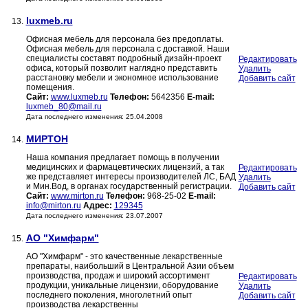
luxmeb.ru
13.
Офисная мебель для персонала без предоплаты.
Офисная мебель для персонала с доставкой. Наши
специалисты составят подробный дизайн-проект
Редактировать
офиса, который позволит наглядно представить
Удалить
расстановку мебели и экономное использование
Добавить сайт
помещения.
Сайт:
www.luxmeb.ru
Телефон:
5642356
E-mail:
luxmeb_80@mail.ru
Дата последнего изменения: 25.04.2008
МИРТОН
14.
Наша компания предлагает помощь в получении
медицинских и фармацевтических лицензий, а так
Редактировать
же представляет интересы производителей ЛС, БАД
Удалить
и Мин.Вод, в органах государственный регистрации.
Добавить сайт
Сайт:
www.mirton.ru
Телефон:
968-25-02
E-mail:
info@mirton.ru
Адрес:
129345
Дата последнего изменения: 23.07.2007
АО "Химфарм"
15.
АО "Химфарм" - это качественные лекарственные
препараты, наибольший в Центральной Азии объем
производства, продаж и широкий ассортимент
Редактировать
продукции, уникальные лицензии, оборудование
Удалить
последнего поколения, многолетний опыт
Добавить сайт
производства лекарственны