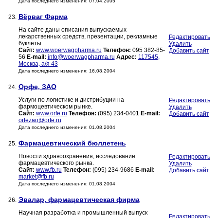
Дата последнего изменения: 07.04.2005
Вёрваг Фарма
23.
На сайте даны описания выпускаемых
лекарственных средств, презентации, рекламные
Редактировать
буклеты
Удалить
Сайт:
www.woerwagpharma.ru
Телефон:
095 382-85-
Добавить сайт
56
E-mail:
info@woerwagpharma.ru
Адрес:
117545,
Москва, а/я 43
Дата последнего изменения: 16.08.2004
Орфе, ЗАО
24.
Услуги по логистике и дистрибуции на
Редактировать
фармоцевтическом рынке.
Удалить
Сайт:
www.orfe.ru
Телефон:
(095) 234-0401
E-mail:
Добавить сайт
orfezao@orfe.ru
Дата последнего изменения: 01.08.2004
Фармацевтический бюллетень
25.
Новости здравоохранения, исследование
Редактировать
фармацевтического рынка.
Удалить
Сайт:
www.fb.ru
Телефон:
(095) 234-9686
E-mail:
Добавить сайт
market@fb.ru
Дата последнего изменения: 01.08.2004
Эвалар, фармацевтическая фирма
26.
Научная разработка и промышленный выпуск
Редактировать