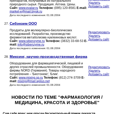
препаратов, получаемых из натурального
Удалить
природного сырья. Продукция. Аптека. Цены.
Добавить сайт
Сайт:
www.evalar.ru
Телефон:
(095) 120-8581
E-mail:
market-e@mail.biysk.ru
Дата последнего изменения: 01.08.2004
Сибэнзим ООО
27.
Продукты для молекулярно-биологических
Редактировать
исследований. Разработка, производство
Удалить
ферментов метаболизма нуклеиновых кислот.
Добавить сайт
Сайт:
www.sibenzyme.ru
Телефон:
(3832) 33-68-53
E-
mail:
info@sibenzyme.ru
Дата последнего изменения: 01.08.2004
Миксинг, научно-производственная фирма
28.
Оборудование для фармацевтической, пищевой и
других отраслей промышленности. Оборудование
Редактировать
фирмы NORD (Германия). Товары народного
Удалить
потребления – 'Биотонекс', 'Блик'.
Добавить сайт
Сайт:
www.mixing.sp.ru
Телефон:
(812) 274-3709
E-
mail:
mixing@mail.wplus.net
Дата последнего изменения: 01.08.2004
НОВОСТИ ПО ТЕМЕ "ФАРМАКОЛОГИЯ /
МЕДИЦИНА, КРАСОТА И ЗДОРОВЬЕ"
Сам себе врач: чем опасен бесконтрольный прием лекарств