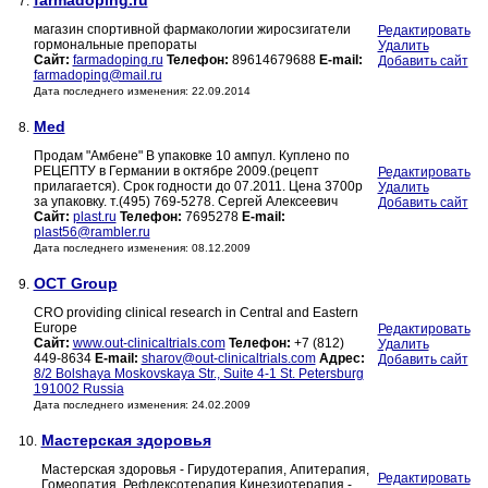
farmadoping.ru
7.
магазин спортивной фармакологии жиросзигатели
Редактировать
гормональные препораты
Удалить
Сайт:
farmadoping.ru
Телефон:
89614679688
E-mail:
Добавить сайт
farmadoping@mail.ru
Дата последнего изменения: 22.09.2014
Med
8.
Продам "Амбене" В упаковке 10 ампул. Куплено по
РЕЦЕПТУ в Германии в октябре 2009.(рецепт
Редактировать
прилагается). Срок годности до 07.2011. Цена 3700р
Удалить
за упаковку. т.(495) 769-5278. Сергей Алексеевич
Добавить сайт
Сайт:
plast.ru
Телефон:
7695278
E-mail:
plast56@rambler.ru
Дата последнего изменения: 08.12.2009
OCT Group
9.
CRO providing clinical research in Central and Eastern
Europe
Редактировать
Сайт:
www.out-clinicaltrials.com
Телефон:
+7 (812)
Удалить
449-8634
E-mail:
sharov@out-clinicaltrials.com
Адрес:
Добавить сайт
8/2 Bolshaya Moskovskaya Str., Suite 4-1 St. Petersburg
191002 Russia
Дата последнего изменения: 24.02.2009
Мастерская здоровья
10.
Мастерская здоровья - Гирудотерапия, Апитерапия,
Редактировать
Гомеопатия, Рефлексотерапия Кинезиотерапия -