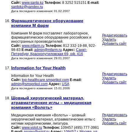
Сайт:
www.santo.kz
Телефон:
8 3252 515151
E-mail:
santokz@yandex.ru
Дата последнего изменения: 01.02.2007
Фармацевтическое оборудование
16.
компании М фарм
Компания М фарм поставляет лабораторное,
Редактировать
фармацевтическое оборудование российских и
Удалить
иностранных производителей.
Добавить сайт
Сайт:
www.mfarm.ru
Телефон:
812 332-19-88, 922-
98-83
E-mail:
admin@mfarm.ru
Адрес:
Санкт-
Петербург, Краснопутиловская 69, оф. 416
Дата последнего изменения: 29.01.2007
Information for Your Health
17.
Редактировать
Information for Your Health
Удалить
Сайт:
top-healthcare.smsprikol.com
E-mail:
Добавить сайт
admin@smsprikol.com
Адрес:
USA
Дата последнего изменения: 15.01.2006
Шовный хирургический материал,
18.
атравматические иглы – медицинская
компания «Волоть»
Редактировать
Медицинская компания «Волоть» – шовный
Удалить
хирургический материал, атравматические иглы с
Добавить сайт
нитями хирургическими, лигатура.
Сайт:
www.volot.ru
Телефон:
109457 (495) 777-3981
E-mail:
promo@volot.ru
Адрес:
109457 г. Москва, ул.