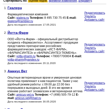
Сортировать по:
оценке гидов
,
времени изменения
,
алфавиту
.
Гиалера
1.
Редактировать
Фармацевтическая компания
Удалить
Сайт:
gialera.ru
Телефон:
8 495 730 75 45
E-mail:
Добавить сайт
gialera@rambler.ru
Дата последнего изменения: 17.05.2021
Йотта-Фарм
2.
ООО «Йотта-Фарм» - официальный дистрибьютор
холдинга «Фармасинтез». Ассортимент продукции
Редактировать
представлен препаратами российских
Удалить
фармацевтических заводов: «ИСТ-ФАРМ»,
Добавить сайт
«ФАРМАСИНТЕЗ» и «ФАРМАСИНТЕЗ-ТЮМЕНЬ».
Сайт:
yotta-pharm.ru
Телефон:
+78007700804
E-mail:
yotta-pharm@yandex.ru
Дата последнего изменения: 20.11.2020
Амикус Вет
3.
Опытные ветеринарные врачи и умеренная ценовая
политика привлекает к нам пациентов. Также у нас
Редактировать
удобный режим работы: с 09.00 до 22.00 без
Удалить
перерывов и выходных дней. В это же время в
Добавить сайт
клинике работает зоомагазин и ветеринарная аптека
Сайт:
amicus-vet.ru
Телефон:
+7 (498) 505-79-12
E-
mail:
amicus.vet@mail.ru
Дата последнего изменения: 30.05.2020