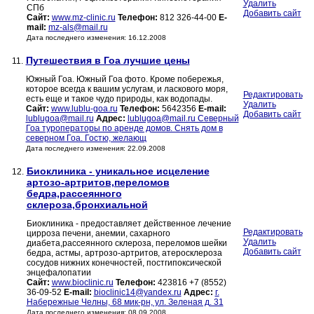
Удалить
СПб
Добавить сайт
Сайт:
www.mz-clinic.ru
Телефон:
812 326-44-00
E-
mail:
mz-als@mail.ru
Дата последнего изменения: 16.12.2008
Путешествия в Гоа лучшие цены
11.
Южный Гоа. Южный Гоа фото. Кроме побережья,
которое всегда к вашим услугам, и ласкового моря,
Редактировать
есть еще и такое чудо природы, как водопады.
Удалить
Сайт:
www.lublu-goa.ru
Телефон:
5642356
E-mail:
Добавить сайт
lublugoa@mail.ru
Адрес:
lublugoa@mail.ru Северный
Гоа туроператоры по аренде домов. Снять дом в
северном Гоа. Гостю, желающ
Дата последнего изменения: 22.09.2008
Биоклиника - уникальное исцеление
12.
артозо-артритов,переломов
бедра,рассеянного
склероза,бронхиальной
Биоклиника - предоставляет действенное лечение
Редактировать
цирроза печени, анемии, сахарного
Удалить
диабета,рассеянного склероза, переломов шейки
Добавить сайт
бедра, астмы, артрозо-артритов, атеросклероза
сосудов нижних конечностей, постгипоксической
энцефалопатии
Сайт:
www.bioclinic.ru
Телефон:
423816 +7 (8552)
36-09-52
E-mail:
bioclinic14@yandex.ru
Адрес:
г.
Набережные Челны, 68 мик-рн, ул. Зеленая д. 31
Дата последнего изменения: 08.09.2008