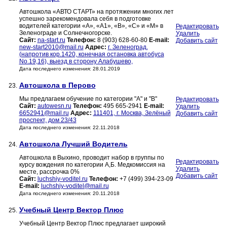
Автошкола «АВТО СТАРТ» на протяжении многих лет
успешно зарекомендовала себя в подготовке
водителей категории «А», «А1», «В», «С» и «М» в
Редактировать
Зеленограде и Солнечногорске.
Удалить
Сайт:
na-start.ru
Телефон:
8 (903) 628-60-80
E-mail:
Добавить сайт
new-start2010@mail.ru
Адрес:
г. Зеленоград,
(напротив кор.1420, конечная остановка автобуса
No.19,16), выезд в сторону Алабушево,
Дата последнего изменения: 28.01.2019
Автошкола в Перово
23.
Мы предлагаем обучение по категории "А" и "В"
Редактировать
Сайт:
autowesn.ru
Телефон:
495 665-2941
E-mail:
Удалить
6652941@mail.ru
Адрес:
111401, г. Москва, Зелёный
Добавить сайт
проспект, дом 23/43
Дата последнего изменения: 22.11.2018
Автошкола Лучший Водитель
24.
Автошкола в Выхино, проводит набор в группы по
Редактировать
курсу вождения по категории А,Б. Медкомиссия на
Удалить
месте, рассрочка 0%
Добавить сайт
Сайт:
luchshiy-voditel.ru
Телефон:
+7 (499) 394-23-09
E-mail:
luchshiy-voditel@mail.ru
Дата последнего изменения: 20.11.2018
Учебный Центр Вектор Плюс
25.
Учебный Центр Вектор Плюс предлагает широкий