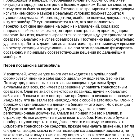
происходящего впереди. Поворачивая голову в сторону, оставляйте
ситуации впереди под контролем боковым зрением. Кажется сложно, но
этому можно быстро научиться. Ежедневные тренировки с последующим
испытанием своих навыков в реальных условиях поможет добиться
нужного результата. Многие водители, особенно новички, допускают одну
и ту же ошибку. Её суть заключается в том, что они полностью
переключают своё внимание на одно из направлений. Когда взор
направлен в боковое зеркало, он теряет контроль над происходящим
впереди. Как итог, водитель врезается во впереди идущее транспортное
средство, банально не успев среагировать. Постепенно вам обязательно
удастся отработать движения до автоматизма, тратить минимум времени
на осмотр ситуации вокруг машины, но при этом правильно фиксировать
обстановку и принимать соответствующие решения по дальнейшим
манёврам.
Перед посадкой в автомобиль
У водителей, которые уже много лет находятся за рулём, порой
формируется мнение о себе как об идеальном водителе. Это не так.
Потому представленные советы начинающим водителям будут
актуальны для всех, кто имеет разрешение управлять транспортным
средством. Одни не знают о некоторых правилах, другие их банально
забывают. В связи с этим повторение пройденного никогда не навредит.
Убедитесь, что вы взяли всё необходимое с собой в автомобиль. Ключи с
брелком от сигнализации и деньги на бензин — это одно. Но с позиции
ПДД нужно не забывать про водительское удостоверение,
регистрационные документы, бумаги на прицеп при его наличии, и
страховку. Не все документы нужно возить с собой. Некоторые бумаги
наоборот нужно спрятать в надёжное место и никому не показывать.
Осмотрите транспортное средство, прежде чем начать движение. Нет ли
следов капающего масла или вытекающей охлаждающей жидкости, не
захотелось ли какому-то животному погреться на колесе или залезть под