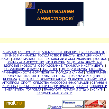
АВИАЦИЯ
|
АВТОМОБИЛИ
|
АНОМАЛЬНЫЕ ЯВЛЕНИЯ
|
БЕЗОПАСНОСТЬ
|
БИЗНЕС И ФИНАНСЫ
|
ГОСУДАРСТВО И ВЛАСТЬ
|
ДОМАШНИЙ ОЧАГ
|
ДОСУГ
|
ИНФОРМАЦИОННЫЕ ТЕХНОЛОГИИ И ОБОРУДОВАНИЕ
|
КОСМОС
|
КУЛЬТУРА И ИСКУССТВО
|
ЛИТЕРАТУРА
|
МЕДИЦИНА, КРАСОТА И
ЗДОРОВЬЕ
|
НОВОСТИ
|
ОБОРУДОВАНИЕ, ТЕХНИКА И ИНСТРУМЕНТЫ
|
ОБРАЗОВАНИЕ И НАУКА
|
ОБЩЕСТВО
|
ОДЕЖДА И ОБУВЬ
|
ОФИСНЫЕ
ПРИНАДЛЕЖНОСТИ И ОРГТЕХНИКА
|
ПОГОДА И КЛИМАТ
|
ПОЛИГРАФИЯ
|
ПРОДУКТЫ ПИТАНИЯ
|
ПРОМЫШЛЕННОСТЬ
|
РАБОТА И РЕКРУТИНГ
|
РЕКЛАМА
|
СВЯЗЬ И ТЕЛЕКОММУНИКАЦИИ
|
СЕЛЬСКОЕ ХОЗЯЙСТВО И
АГРОПРОМ
|
СПОРТ
|
СРЕДСТВА МАССОВОЙ ИНФОРМАЦИИ
|
СТРАНЫ И
РЕГИОНЫ
|
СТРОИТЕЛЬСТВО И НЕДВИЖИМОСТЬ
|
ТОВАРЫ
|
ТОПЛИВО И
ЭНЕРГЕТИКА
|
ТОРГОВЛЯ
|
ТРАНСПОРТ
|
ТУРИЗМ И ОТДЫХ
|
УСЛУГИ
|
ЮРИДИЧЕСКИЕ УСЛУГИ