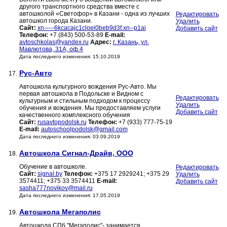
другого транспортного средства вместе с
автошколой «Светофор» в Казани - одна из лучших
Редактировать
автошкол города Казани.
Удалить
Сайт:
xn-----6kcacajc1cloei0beb9d3f.xn--p1ai
Добавить сайт
Телефон:
+7 (843) 500-53-89
E-mail:
avtoschkolas@yandex.ru
Адрес:
г. Казань, ул.
Мавлютова, 31A, оф.4
Дата последнего изменения: 15.10.2019
Рус-Авто
17.
Автошкола культурного вождения Рус-Авто. Мы
первая автошкола в Подольске и Видном с
Редактировать
культурным и стильным подходом к процессу
Удалить
обучения и вождения. Мы предоставляем услуги
Добавить сайт
качественного комплексного обучения
Сайт:
rusavtopodolsk.ru
Телефон:
+7 (933) 777-75-19
E-mail:
autoschoolpodolsk@gmail.com
Дата последнего изменения: 03.09.2019
Автошкола Сигнал-Драйв, ООО
18.
Обучение в автошколе.
Редактировать
Сайт:
signal.by
Телефон:
+375 17 2929241; +375 29
Удалить
3574411; +375 33 3574411
E-mail:
Добавить сайт
sasha777novikov@mail.ru
Дата последнего изменения: 17.05.2019
Автошкола Мегаполис
19.
Автошкола СПб "Мегаполис"- занимается