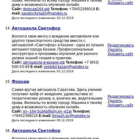
права. Филиалы по всему городу. Машина к твоему
Добавить сайт
дому и возможность обучения онлайн.
Сайт:
форсаж164.рф
Телефон:
+78452398018
E-
mail:
saratov.forsazh@yandex.ru
Дата последнего изменения: 02.12.2019
Автошкола Светофор
14.
Воплоти свою мечту о вождении автомобиля или
другого транспортного средства вместе с
автошколой «Светофор» в Казани - одна из лучших
Редактировать
автошкол города Казани. Профессиональные
Удалить
инструктора и программы обучения для разного
Добавить сайт
уровня знаний теории и практики.
Сайт:
автошкола-в-казани.рф
Телефон:
+7 (843)
500-53-89
E-mail:
svetofor.kazan@yandex.ru
Дата последнего изменения: 02.12.2019
Форсаж
15.
Самая крутая автошкола Саратова. Здесь ученики
получают кайф от вождения, удовольствие от
Редактировать
теоретических уроков, и, конечно же, водительские
Удалить
права. Филиалы по всему городу. Машина к твоему
Добавить сайт
дому и возможность обучения онлайн.
Сайт:
xn--164-5cd4a9boiy.xn--p1ai
Телефон:
+78452398018
E-mail:
forsazh.av@yandex.ru
Дата последнего изменения: 06.11.2019
Автошкола Светофор
16.
Воплоти свою мечту о вождении автомобиля или