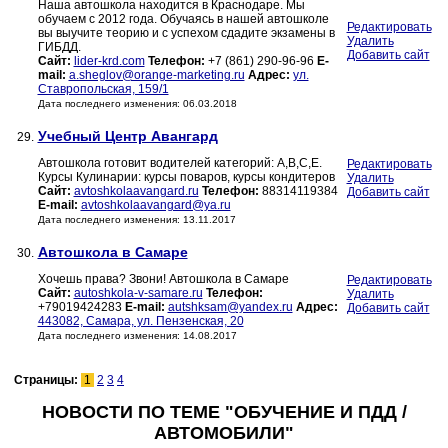
Наша автошкола находится в Краснодаре. Мы
обучаем с 2012 года. Обучаясь в нашей автошколе
Редактировать
вы выучите теорию и с успехом сдадите экзамены в
Удалить
ГИБДД.
Добавить сайт
Сайт:
lider-krd.com
Телефон:
+7 (861) 290-96-96
E-
mail:
a.sheglov@orange-marketing.ru
Адрес:
ул.
Ставропольская, 159/1
Дата последнего изменения: 06.03.2018
Учебный Центр Авангард
29.
Автошкола готовит водителей категорий: А,В,С,Е.
Редактировать
Курсы Кулинарии: курсы поваров, курсы кондитеров
Удалить
Сайт:
avtoshkolaavangard.ru
Телефон:
88314119384
Добавить сайт
E-mail:
avtoshkolaavangard@ya.ru
Дата последнего изменения: 13.11.2017
Автошкола в Самаре
30.
Хочешь права? Звони! Автошкола в Самаре
Редактировать
Сайт:
autoshkola-v-samare.ru
Телефон:
Удалить
+79019424283
E-mail:
autshksam@yandex.ru
Адрес:
Добавить сайт
443082, Самара, ул. Пензенская, 20
Дата последнего изменения: 14.08.2017
Страницы:
1
2
3
4
НОВОСТИ ПО ТЕМЕ "ОБУЧЕНИЕ И ПДД /
АВТОМОБИЛИ"