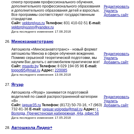
спектр программ профессионального обучения,
дополнительного профессионального образования
Редактировать
и дополнительного образования детей и взрослых.
Удалить
Все программы соответствуют государственным
Добавить сайт
стандартам.
Сайт:
vektorplyus.ru
Телефон:
831 410-02-51
E-mail:
vektorplyusnn@yandex.ru
Дата последнего изменения: 17.08.2018
Минсксанавтотранс
26.
Автошкола «Минсксанавтотранс» - новый формат
автошколы Минска в сфере обучения вождению.
Редактировать
Помимо серьезной теоретической подготовки, мы
Удалить
научим Вас делать с автомобилем практически все!
Добавить сайт
Сайт:
msavto.by
Телефон:
8 029 194 05 96
E-mail:
toppot95@mail.ru
Адрес:
220085
Дата последнего изменения: 13.06.2018
Ягуар
27.
Автошкола «Ягуар» занимается подготовкой
водителей по самой распространенной категории
Редактировать
«В» .
Удалить
Сайт:
jaguar35.ru
Телефон:
(8172) 50-70-16, +7 (963)
Добавить сайт
732-81-36
E-mail:
yaguar-vologda@mail.ru
Адрес:
г.
Вологда, Пречистенская набережная, 44а, офис 56
Дата последнего изменения: 17.05.2018
Автошкола Лидер+
28.