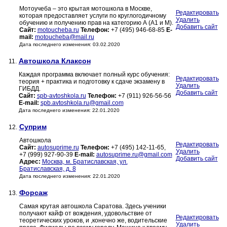
Мотоучеба – это крытая мотошкола в Москве,
Редактировать
которая предоставляет услуги по круглогодичному
Удалить
обучению и получению прав на категорию А (А1 и М).
Добавить сайт
Сайт:
motoucheba.ru
Телефон:
+7 (495) 946-68-85
E-
mail:
motoucheba@mail.ru
Дата последнего изменения: 03.02.2020
Автошкола Клаксон
11.
Каждая программа включает полный курс обучения:
Редактировать
теория + практика и подготовку к сдаче экзамену в
Удалить
ГИБДД.
Добавить сайт
Сайт:
spb-avtoshkola.ru
Телефон:
+7 (911) 926-56-56
E-mail:
spb.avtoshkola.ru@gmail.com
Дата последнего изменения: 22.01.2020
Суприм
12.
Автошкола
Редактировать
Сайт:
autosuprime.ru
Телефон:
+7 (495) 142-11-65,
Удалить
+7 (999) 927-90-39
E-mail:
autosuprime.ru@gmail.com
Добавить сайт
Адрес:
Москва, м. Братиславcкая, ул.
Братиславская, д. 8
Дата последнего изменения: 22.01.2020
Форсаж
13.
Самая крутая автошкола Саратова. Здесь ученики
получают кайф от вождения, удовольствие от
Редактировать
теоретических уроков, и ,конечно же, водительские
Удалить