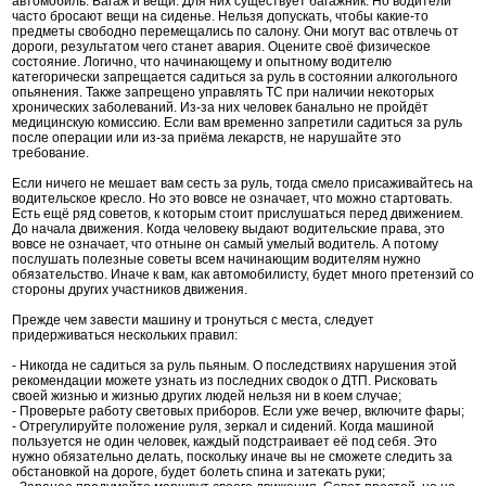
автомобиль. Багаж и вещи. Для них существует багажник. Но водители
часто бросают вещи на сиденье. Нельзя допускать, чтобы какие-то
предметы свободно перемещались по салону. Они могут вас отвлечь от
дороги, результатом чего станет авария. Оцените своё физическое
состояние. Логично, что начинающему и опытному водителю
категорически запрещается садиться за руль в состоянии алкогольного
опьянения. Также запрещено управлять ТС при наличии некоторых
хронических заболеваний. Из-за них человек банально не пройдёт
медицинскую комиссию. Если вам временно запретили садиться за руль
после операции или из-за приёма лекарств, не нарушайте это
требование.
Если ничего не мешает вам сесть за руль, тогда смело присаживайтесь на
водительское кресло. Но это вовсе не означает, что можно стартовать.
Есть ещё ряд советов, к которым стоит прислушаться перед движением.
До начала движения. Когда человеку выдают водительские права, это
вовсе не означает, что отныне он самый умелый водитель. А потому
послушать полезные советы всем начинающим водителям нужно
обязательство. Иначе к вам, как автомобилисту, будет много претензий со
стороны других участников движения.
Прежде чем завести машину и тронуться с места, следует
придерживаться нескольких правил:
- Никогда не садиться за руль пьяным. О последствиях нарушения этой
рекомендации можете узнать из последних сводок о ДТП. Рисковать
своей жизнью и жизнью других людей нельзя ни в коем случае;
- Проверьте работу световых приборов. Если уже вечер, включите фары;
- Отрегулируйте положение руля, зеркал и сидений. Когда машиной
пользуется не один человек, каждый подстраивает её под себя. Это
нужно обязательно делать, поскольку иначе вы не сможете следить за
обстановкой на дороге, будет болеть спина и затекать руки;