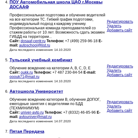
ПОУ Автомобильная школа ЦАО г.Москвы
4.
ДОСААФ
Профессиональная подготовка и обучение водителей
на все категории ТС. Гибкий график подготовки,
Редактировать
индивидуальный подход к каждому ученику.
Удалить
Профессиональная команда преподавателей со
Добавить сайт
стажем работы от 10 лет. Возможность сдать экзамен
ГИБДД на территории...
Сайт:
dosaaf-centr.ru
Телефон:
+7 (499) 259-96-18
E-
mail:
autoschool@list.ru
Дата последнего изменения: 14.10.2020
Тульский учебный комбинат
5.
Редактировать
Обучение вождению на категории А, В, С, D, Е
Удалить
Сайт:
oukk.ru
Телефон:
+7 487 230-84-54
E-mail:
Добавить сайт
ooouk71@mail.ru
Дата последнего изменения: 14.10.2020
Автошкола Университет
6.
Обучение вождению категории B, обучение ДОПОГ,
Редактировать
ежегодные занятия с водителями по БДД
Удалить
(ТЕХМИНИМУМ)
Добавить сайт
Сайт:
univer-avto.ru
Телефон:
+7 (8332) 46-85-96
E-
mail:
avtouniver@mail.ru
Дата последнего изменения: 14.07.2020
Пятая Передача
7.