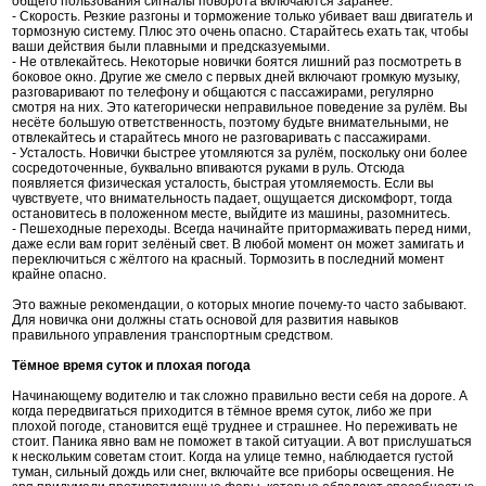
общего пользования сигналы поворота включаются заранее.
- Скорость. Резкие разгоны и торможение только убивает ваш двигатель и
тормозную систему. Плюс это очень опасно. Старайтесь ехать так, чтобы
ваши действия были плавными и предсказуемыми.
- Не отвлекайтесь. Некоторые новички боятся лишний раз посмотреть в
боковое окно. Другие же смело с первых дней включают громкую музыку,
разговаривают по телефону и общаются с пассажирами, регулярно
смотря на них. Это категорически неправильное поведение за рулём. Вы
несёте большую ответственность, поэтому будьте внимательными, не
отвлекайтесь и старайтесь много не разговаривать с пассажирами.
- Усталость. Новички быстрее утомляются за рулём, поскольку они более
сосредоточенные, буквально впиваются руками в руль. Отсюда
появляется физическая усталость, быстрая утомляемость. Если вы
чувствуете, что внимательность падает, ощущается дискомфорт, тогда
остановитесь в положенном месте, выйдите из машины, разомнитесь.
- Пешеходные переходы. Всегда начинайте притормаживать перед ними,
даже если вам горит зелёный свет. В любой момент он может замигать и
переключиться с жёлтого на красный. Тормозить в последний момент
крайне опасно.
Это важные рекомендации, о которых многие почему-то часто забывают.
Для новичка они должны стать основой для развития навыков
правильного управления транспортным средством.
Тёмное время суток и плохая погода
Начинающему водителю и так сложно правильно вести себя на дороге. А
когда передвигаться приходится в тёмное время суток, либо же при
плохой погоде, становится ещё труднее и страшнее. Но переживать не
стоит. Паника явно вам не поможет в такой ситуации. А вот прислушаться
к нескольким советам стоит. Когда на улице темно, наблюдается густой
туман, сильный дождь или снег, включайте все приборы освещения. Не