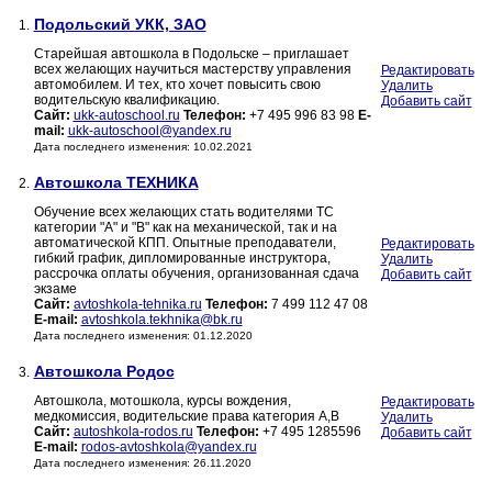
Подольский УКК, ЗАО
1.
Старейшая автошкола в Подольске – приглашает
всех желающих научиться мастерству управления
Редактировать
автомобилем. И тех, кто хочет повысить свою
Удалить
водительскую квалификацию.
Добавить сайт
Сайт:
ukk-autoschool.ru
Телефон:
+7 495 996 83 98
E-
mail:
ukk-autoschool@yandex.ru
Дата последнего изменения: 10.02.2021
Автошкола ТЕХНИКА
2.
Обучение всех желающих стать водителями ТС
категории "A" и "В" как на механической, так и на
автоматической КПП. Опытные преподаватели,
Редактировать
гибкий график, дипломированные инструктора,
Удалить
рассрочка оплаты обучения, организованная сдача
Добавить сайт
экзаме
Сайт:
avtoshkola-tehnika.ru
Телефон:
7 499 112 47 08
E-mail:
avtoshkola.tekhnika@bk.ru
Дата последнего изменения: 01.12.2020
Автошкола Родос
3.
Автошкола, мотошкола, курсы вождения,
Редактировать
медкомиссия, водительские права категория А,В
Удалить
Сайт:
autoshkola-rodos.ru
Телефон:
+7 495 1285596
Добавить сайт
E-mail:
rodos-avtoshkola@yandex.ru
Дата последнего изменения: 26.11.2020