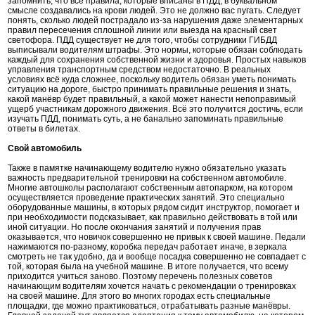
запомнить, что все правила, которые вписаны в ПДД, в буквальном
смысле создавались на крови людей. Это не должно вас пугать. Следует
понять, сколько людей пострадало из-за нарушения даже элементарных
правил пересечения сплошной линии или выезда на красный свет
светофора. ПДД существует не для того, чтобы сотрудники ГИБДД
выписывали водителям штрафы. Это нормы, которые обязан соблюдать
каждый для сохранения собственной жизни и здоровья. Простых навыков
управления транспортным средством недостаточно. В реальных
условиях всё куда сложнее, поскольку водитель обязан уметь понимать
ситуацию на дороге, быстро принимать правильные решения и знать,
какой манёвр будет правильный, а какой может нанести непоправимый
ущерб участникам дорожного движения. Всё это получится достичь, если
изучать ПДД, понимать суть, а не банально запоминать правильные
ответы в билетах.
Свой автомобиль
Также в памятке начинающему водителю нужно обязательно указать
важность предварительной тренировки на собственном автомобиле.
Многие автошколы располагают собственным автопарком, на котором
осуществляется проведение практических занятий. Это специально
оборудованные машины, в которых рядом сидит инструктор, помогает и
при необходимости подсказывает, как правильно действовать в той или
иной ситуации. Но после окончания занятий и получения прав
оказывается, что новичок совершенно не привык к своей машине. Педали
нажимаются по-разному, коробка передач работает иначе, в зеркала
смотреть не так удобно, да и вообще посадка совершенно не совпадает с
той, которая была на учебной машине. В итоге получается, что всему
приходится учиться заново. Поэтому перечень полезных советов
начинающим водителям хочется начать с рекомендации о тренировках
на своей машине. Для этого во многих городах есть специальные
площадки, где можно практиковаться, отрабатывать разные манёвры.