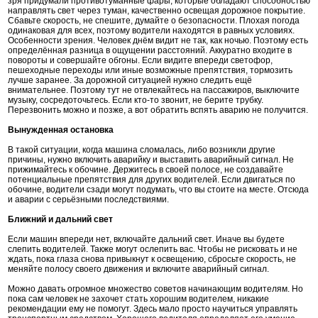
зря придумали противотуманные фары, которые обладают способностью
направлять свет через туман, качественно освещая дорожное покрытие.
Сбавьте скорость, не спешите, думайте о безопасности. Плохая погода
одинаковая для всех, поэтому водители находятся в равных условиях.
Особенности зрения. Человек днём видит не так, как ночью. Поэтому есть
определённая разница в ощущении расстояний. Аккуратно входите в
повороты и совершайте обгоны. Если видите впереди светофор,
пешеходные переходы или иные возможные препятствия, тормозить
лучше заранее. За дорожной ситуацией нужно следить ещё
внимательнее. Поэтому тут не отвлекайтесь на пассажиров, выключите
музыку, сосредоточьтесь. Если кто-то звонит, не берите трубку.
Перезвонить можно и позже, а вот обратить вспять аварию не получится.
Вынужденная остановка
В такой ситуации, когда машина сломалась, либо возникли другие
причины, нужно включить аварийку и выставить аварийный сигнал. Не
прижимайтесь к обочине. Держитесь в своей полосе, не создавайте
потенциальные препятствия для других водителей. Если двигаться по
обочине, водители сзади могут подумать, что вы стоите на месте. Отсюда
и аварии с серьёзными последствиями.
Ближний и дальний свет
Если машин впереди нет, включайте дальний свет. Иначе вы будете
слепить водителей. Также могут ослепить вас. Чтобы не рисковать и не
ждать, пока глаза снова привыкнут к освещению, сбросьте скорость, не
меняйте полосу своего движения и включите аварийный сигнал.
Можно давать огромное множество советов начинающим водителям. Но
пока сам человек не захочет стать хорошим водителем, никакие
рекомендации ему не помогут. Здесь мало просто научиться управлять