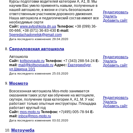
Курсы подготовки водителей категории А, А1, В. Мы
научим Вас умело применять навыки, полученные в
нашей автошколе, в жизни и стать безопасным и
Редактировать
ответственным участником дорожного движения.
Удалить
Наша автошкола и педагогический состав имеют все
Добавить сайт
необходимые серти
Сайт:
www.avtoshkola.dn.ua
Телефон:
+38 (099) 36-
00-666; +38 (071) 36-83-430
E-mail:
5peredachadonetsk@gmail.com
Дата последнего изменения: 29.04.2020
Свердловская автошкола
8.
Автошкола
Редактировать
Сайт:
koltsovoauto.ru
Телефон:
+7 (343) 288-54-24
E-
Удалить
mail:
mail@koltsovoauto.ru
Адрес:
Екатеринбург,
Добавить сайт
ул.Шварца 10/1
Дата последнего изменения: 25.03.2020
Мосмото
9.
Всесезонная мотошкола Mos-moto занимается
оказанием таких услуг как обучение на мотоцикле,
Редактировать
скутере, получение прав категории А, А1, М. У нас
Удалить
работают только опытные инструкторы. Площадка
Добавить сайт
работает круглый год
Сайт:
mos-moto.ru
Телефон:
+7(495) 005-78-94
E-
mail:
inbox@mos-moto.ru
Дата последнего изменения: 03.02.2020
Мотоучеба
10.