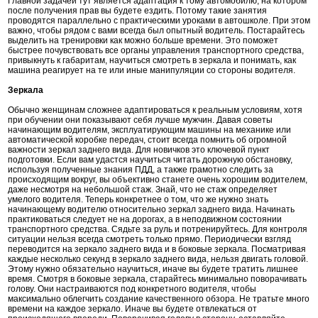
Главной задачей тут является адаптация к тому автомобилю, на котором
после получения прав вы будете ездить. Потому такие занятия
проводятся параллельно с практическими уроками в автошколе. При этом
важно, чтобы рядом с вами всегда был опытный водитель. Постарайтесь
выделить на тренировки как можно больше времени. Это поможет
быстрее почувствовать все органы управления транспортного средства,
привыкнуть к габаритам, научиться смотреть в зеркала и понимать, как
машина реагирует на те или иные манипуляции со стороны водителя.
Зеркала
Обычно женщинам сложнее адаптироваться к реальным условиям, хотя
при обучении они показывают себя лучше мужчин. Давая советы
начинающим водителям, эксплуатирующим машины на механике или
автоматической коробке передач, стоит всегда помнить об огромной
важности зеркал заднего вида. Для новичков это ключевой пункт
подготовки. Если вам удастся научиться читать дорожную обстановку,
используя полученные знания ПДД, а также грамотно следить за
происходящим вокруг, вы объективно станете очень хорошим водителем,
даже несмотря на небольшой стаж. Знай, что не стаж определяет
умелого водителя. Теперь конкретнее о том, что же нужно знать
начинающему водителю относительно зеркал заднего вида. Начинать
практиковаться следует не на дорогах, а в неподвижном состоянии
транспортного средства. Сядьте за руль и потренируйтесь. Для контроля
ситуации нельзя всегда смотреть только прямо. Периодически взгляд
переводится на зеркало заднего вида и в боковые зеркала. Посматривая
каждые несколько секунд в зеркало заднего вида, нельзя двигать головой.
Этому нужно обязательно научиться, иначе вы будете тратить лишнее
время. Смотря в боковые зеркала, старайтесь минимально поворачивать
голову. Они настраиваются под конкретного водителя, чтобы
максимально облегчить создание качественного обзора. Не тратьте много
времени на каждое зеркало. Иначе вы будете отвлекаться от