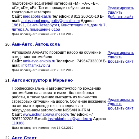
подготовкой водителей категории «М», «А», «В»,
«С», «D», «Е». Так же проходит обучение на
Редактировать
тракторные категории.
Удалить
Сайт:
megapolis-car.ru
Телефон:
8 812 200-10-10
E-
Добавить сайт
mail:
autoschool.megapolis@gmail.com
Адрес:
196191, Санкт-Петербург г, Конституции пл, дом № 7,
литера А, помещение 615а
Дата последнего изменения: 21.03.2019
Амк-Авто, Автошкола
20.
Автошкола Амк-Авто проводит набор на обучение
Редактировать
вождению автомобиля
Удалить
Сайт:
amk-avto-shkola.ru
Телефон:
+74964733300/
E-
Добавить сайт
mail:
info@amkavto.ru
Дата последнего изменения: 20.02.2019
Автоинструктор в Марьино
21.
Профессиональный автоинструктор по вождению
автомобиля на автомате имеет большой опыт
работы, а также умение выходить из множества
Редактировать
стрессовых ситуаций на дороге. Обучение вождению
Удалить
на автомате проводится на специально
Добавить сайт
оборудованном автомобиле NISSAN X-TRAI
Сайт:
www.uchunaprava.moscow
Телефон:
+7
9267202205
E-mail:
instruktorbolat@yandex.ru
Адрес:
110368
Дата последнего изменения: 18.02.2019
Авто Старт
22.