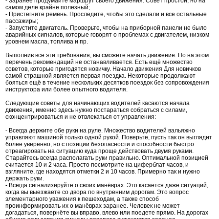
- Заранее продумайте маршрут своего движения. Совет простой, но на
самом деле крайне полезный;
- Пристегните ремень. Проследите, чтобы это сделали и все остальные
пассажиры;
- Запустите двигатель. Проверьте, чтобы на приборной панели не было
аварийных сигналов, которые говорят о проблемах с двигателем, низком
уровнем масла, топлива и пр.
Выполнив все эти требования, вы сможете начать движение. Но на этом
перечень рекомендаций не останавливается. Есть ещё множество
советов, которые пригодятся новичку. Начало движения Для новичков
самой страшной является первая поездка. Некоторые продолжают
бояться ещё в течение нескольких десятков поездок без сопровождения
инструктора или более опытного водителя.
Следующие советы для начинающих водителей касаются начала
движения, именно здесь нужно постараться собраться с силами,
сконцентрироваться и не отвлекаться от управления:
- Всегда держите обе руки на руле. Множество водителей вальяжно
управляют машиной только одной рукой. Поверьте, пусть так он выглядит
более уверенно, но с позиции безопасности и способности быстро
отреагировать на ситуацию куда проще действовать двумя руками.
Старайтесь всегда располагать руки правильно. Оптимальной позицией
считается 10 и 2 часа. Просто посмотрите на циферблат часов, и
взгляните, где находятся отметки 2 и 10 часов. Примерно так и нужно
держать руки.
- Всегда сигнализируйте о своих манёврах. Это касается даже ситуаций,
когда вы выезжаете со двора по внутренним дорогам. Это вопрос
элементарного уважения к пешеходам, а также способ
проинформировать их о манёврах заранее. Человек не может
догадаться, повернёте вы вправо, влево или поедете прямо. На дорогах