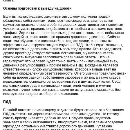
опыта.
Основы подготовки к выезду на дороги
Если вы только недавно закончили автошколу, получили права и
обзавелись собственным транспортным средством, вам предстоит
научиться правильно вести себя на дорогах, адаптироваться к сложным
условиям, уметь правильно действовать в пробках и в режиме плотного
трафика. Звучит странно, но при выходе из автошколы лишь небольшая
часть людей отлично знает все правила дорожного движения. Сейчас
водители обучаются с помощью билетов, что является не самым
эффективным инструментом для изучения ПДД. Чтобы сдать экзамены,
не обязательно досконально знать весь свод правил. Кто-то угадывает,
другие просто действуют методом исключения, а у некоторых есть
способность визуально запоминать правильные ответы. Это не
гарантирует, что человек будет точно знать и понимать каждый знак,
движения регулировщика и прочие нюансы ПДД. Вождение является
ответственным и сложным удовольствием, которое накладывает на
человека определённую ответственность. От его умений правильно вести
себя на дороге зависит собственное здоровье и жизнь, а также судьба
пешеходов, велосипедистов, мотоциклистов и других водителей. Свод
полезных советов для начинающих водителей женщин и мужчин
позволит лучше подготовиться, а также не испугаться, оказавшись без
инструктора на дорогах общего пользования.
ПДД
В любой памятке начинающему водителю будет сказано, что без знания
ПДД выезжать на дороги категорически не рекомендуется. Но к этому
совету прислушиваются далеко не все. Получив права, водитель
забывает о своих обязанностях, игнорирует знаки, тем самым создавая
угрозу для остальных участников дорожного движения. Тут важно