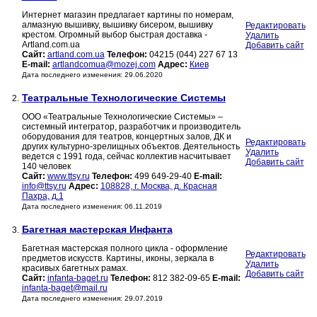
Интернет магазин предлагает картины по номерам,
алмазную вышивку, вышивку бисером, вышивку
Редактировать
крестом. Огромный выбор быстрая доставка -
Удалить
Artland.com.ua
Добавить сайт
Сайт:
artland.com.ua
Телефон:
04215 (044) 227 67 13
E-mail:
artlandcomua@mozej.com
Адрес:
Киев
Дата последнего изменения: 29.06.2020
Театральные Технологические Системы
2.
ООО «Театральные Технологические Системы» –
системный интегратор, разработчик и производитель
оборудования для театров, концертных залов, ДК и
Редактировать
других культурно-зрелищных объектов. Деятельность
Удалить
ведется с 1991 года, сейчас коллектив насчитывает
Добавить сайт
140 человек
Сайт:
www.ttsy.ru
Телефон:
499 649-29-40
E-mail:
info@ttsy.ru
Адрес:
108828, г. Москва, д. Красная
Пахра, д.1
Дата последнего изменения: 06.11.2019
Багетная мастерская Инфанта
3.
Багетная мастерская полного цикла - оформление
Редактировать
предметов искусств. Картины, иконы, зеркала в
Удалить
красивых багетных рамах.
Добавить сайт
Сайт:
infanta-baget.ru
Телефон:
812 382-09-65
E-mail:
infanta-baget@mail.ru
Дата последнего изменения: 29.07.2019