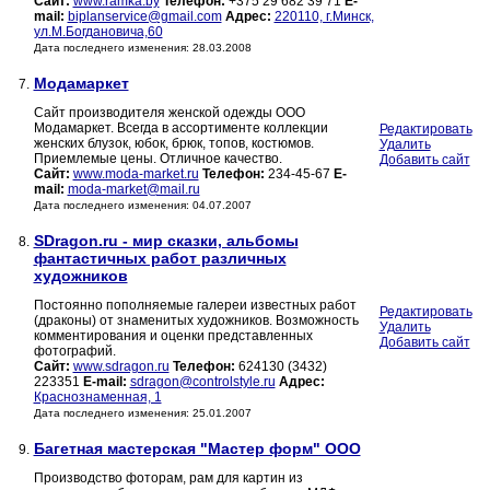
Сайт:
www.ramka.by
Телефон:
+375 29 682 39 71
E-
mail:
biplanservice@gmail.com
Адрес:
220110, г.Минск,
ул.М.Богдановича,60
Дата последнего изменения: 28.03.2008
Модамаркет
7.
Сайт производителя женской одежды ООО
Модамаркет. Всегда в ассортименте коллекции
Редактировать
женских блузок, юбок, брюк, топов, костюмов.
Удалить
Приемлемые цены. Отличное качество.
Добавить сайт
Сайт:
www.moda-market.ru
Телефон:
234-45-67
E-
mail:
moda-market@mail.ru
Дата последнего изменения: 04.07.2007
SDragon.ru - мир сказки, альбомы
8.
фантастичных работ различных
художников
Постоянно пополняемые галереи известных работ
Редактировать
(драконы) от знаменитых художников. Возможность
Удалить
комментирования и оценки представленных
Добавить сайт
фотографий.
Сайт:
www.sdragon.ru
Телефон:
624130 (3432)
223351
E-mail:
sdragon@controlstyle.ru
Адрес:
Краснознаменная, 1
Дата последнего изменения: 25.01.2007
Багетная мастерская "Мастер форм" ООО
9.
Производство фоторам, рам для картин из