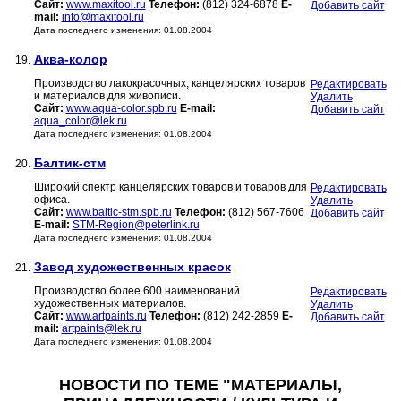
Сайт:
www.maxitool.ru
Телефон:
(812) 324-6878
E-
Добавить сайт
mail:
info@maxitool.ru
Дата последнего изменения: 01.08.2004
Аква-колор
19.
Производство лакокрасочных, канцелярских товаров
Редактировать
и материалов для живописи.
Удалить
Сайт:
www.aqua-color.spb.ru
E-mail:
Добавить сайт
aqua_color@lek.ru
Дата последнего изменения: 01.08.2004
Балтик-стм
20.
Широкий спектр канцелярских товаров и товаров для
Редактировать
офиса.
Удалить
Сайт:
www.baltic-stm.spb.ru
Телефон:
(812) 567-7606
Добавить сайт
E-mail:
STM-Region@peterlink.ru
Дата последнего изменения: 01.08.2004
Завод художественных красок
21.
Производство более 600 наименований
Редактировать
художественных материалов.
Удалить
Сайт:
www.artpaints.ru
Телефон:
(812) 242-2859
E-
Добавить сайт
mail:
artpaints@lek.ru
Дата последнего изменения: 01.08.2004
НОВОСТИ ПО ТЕМЕ "МАТЕРИАЛЫ,