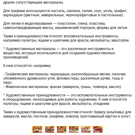
другие сопутствующие материалы.
Для графики используются пастель, сангина, сепия, соус, уголь, графит,
карандаши (цветные, акварельные, чернографитовые и пастельные).
Для лепки и моделирования — пластилин, глина, пластика,
самозатвердевающие массы, керамический порошок, формы для литья.
Также к принадлежностям относят вспомогательные инструменты,
например палитры, ящики и шкапчики для красок, мольберты, муштабли.
* Художественные материалы — это различные инструменты и
вещества, которые используются для создания художественных
произведений.
К ним относятся, например:
- Графические материалы: карандаши, разнообразные мелки, палочки
обожжённого древесного угля, фломастеры, различные ручки, тушь и
перо.
- Живописные материалы: краски (акварель, гуашь, темпера, масло).
* Художественные принадлежности — это вспомогательные инструменты
и оборудование, необходимые для работы художника. К ним относятся
палитры, ящики и шкатулки для красок, мольберты, этюдники.
Также к художественным принадлежностям относят бумагу (альбомы) для
акварели, масла, пастели, графики, эскизов, грунтованный картон и холст.