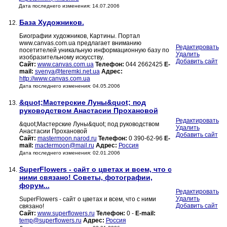
Дата последнего изменения: 14.07.2006
База Художников.
12.
Биографии художников, Картины. Портал
www.canvas.com.ua предлагает вниманию
Редактировать
посетителей уникальную информационную базу по
Удалить
изобразительному искусству.
Добавить сайт
Сайт:
www.canvas.com.ua
Телефон:
044 2662425
E-
mail:
svenya@teremki.net.ua
Адрес:
http://www.canvas.com.ua
Дата последнего изменения: 04.05.2006
&quot;Мастерские Луны&quot; под
13.
руководством Анастасии Прохановой
Редактировать
&quot;Мастерские Луны&quot; под руководством
Удалить
Анастасии Прохановой
Добавить сайт
Сайт:
mastermoon.narod.ru
Телефон:
0 390-62-96
E-
mail:
mactermoon@mail.ru
Адрес:
Россия
Дата последнего изменения: 02.01.2006
SuperFlowers - сайт о цветах и всем, что с
14.
ними связано! Советы, фотографии,
форум...
Редактировать
Удалить
SuperFlowers - сайт о цветах и всем, что с ними
Добавить сайт
связано!
Сайт:
www.superflowers.ru
Телефон:
0 -
E-mail:
temp@superflowers.ru
Адрес:
Россия