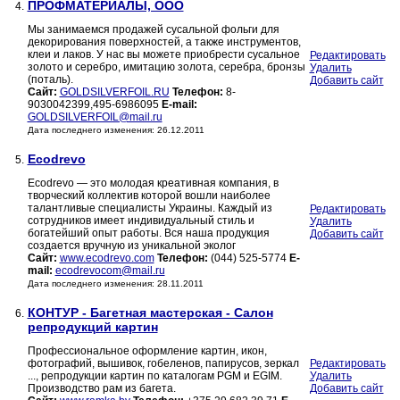
ПРОФМАТЕРИАЛЫ, ООО
4.
Мы занимаемся продажей сусальной фольги для
декорирования поверхностей, а также инструментов,
клеи и лаков. У нас вы можете приобрести сусальное
Редактировать
золото и серебро, имитацию золота, серебра, бронзы
Удалить
(поталь).
Добавить сайт
Сайт:
GOLDSILVERFOIL.RU
Телефон:
8-
9030042399,495-6986095
E-mail:
GOLDSILVERFOIL@mail.ru
Дата последнего изменения: 26.12.2011
Ecodrevo
5.
Ecodrevo — это молодая креативная компания, в
творческий коллектив которой вошли наиболее
талантливые специалисты Украины. Каждый из
Редактировать
сотрудников имеет индивидуальный стиль и
Удалить
богатейший опыт работы. Вся наша продукция
Добавить сайт
создается вручную из уникальной эколог
Сайт:
www.ecodrevo.com
Телефон:
(044) 525-5774
E-
mail:
ecodrevocom@mail.ru
Дата последнего изменения: 28.11.2011
КОНТУР - Багетная мастерская - Салон
6.
репродукций картин
Профессиональное оформление картин, икон,
фотографий, вышивок, гобеленов, папирусов, зеркал
Редактировать
..., репродукции картин по каталогам PGM и EGIM.
Удалить
Производство рам из багета.
Добавить сайт