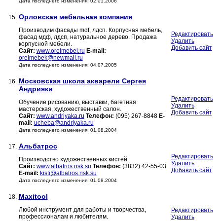
Дата последнего изменения: 02.01.2006
Орловская мебельная компания
15.
Производим фасады mdf, лдсп. Корпусная мебель,
Редактировать
фасад мдф, лдсп, натуральное дерево. Продажа
Удалить
корпусной мебели.
Добавить сайт
Сайт:
www.orelmebel.ru
E-mail:
orelmebek@newmail.ru
Дата последнего изменения: 04.07.2005
Московская школа акварели Сергея
16.
Андрияки
Редактировать
Обучение рисованию, выставки, багетная
Удалить
мастерская, художественный салон.
Добавить сайт
Сайт:
www.andriyaka.ru
Телефон:
(095) 267-8848
E-
mail:
ucheba@andriyaka.ru
Дата последнего изменения: 01.08.2004
Альбатрос
17.
Редактировать
Производство художественных кистей.
Удалить
Сайт:
www.albatros.nsk.su
Телефон:
(3832) 42-55-03
Добавить сайт
E-mail:
kisti@albatros.nsk.su
Дата последнего изменения: 01.08.2004
Maxitool
18.
Любой инструмент для работы и творчества,
Редактировать
профессионалам и любителям.
Удалить