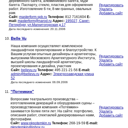
деревянного багета, алюминиевого багета, МДФ
багета. Паспарту, стекло, пластик для оформления
Редактировать
работ. Изготовление 6-ти, 8-ми гранных, овальных
Удалить
рам.
Добавить сайт
Сайт:
masterform.spb.ru
Телефон:
812 7161604
E-
mail:
masterform@narod.ru
Адрес:
195027, Санкт-
Петербург, ул.Магнитогорская д.17
Дата последнего изменения: 20.11.2006
Belle Vu
10.
Наша компания осуществляет комплексное
ландшафтное проектирование и благоустройство. К
Вашим услугам опытные дизайнеры и архитекторы,
Редактировать
выпускники Московского Архитектурного Института,
Удалить
высшей школы ландшафтной архитектуры,
Добавить сайт
проектирования и дизайна, участник
Сайт:
bellevu.ru
Телефон:
495 221-21-56
E-mail:
admin@bellevu.ru
Адрес:
Электрозаводская улица
52
Дата последнего изменения: 06.09.2006
“Потемкин”
11.
Вопросами театрального производства –
изготовлением декораций и оборудования сцены –
производственная компания «Потёмкин»
Редактировать
занимается более пяти лет. На сайте: портфолио,
Удалить
описания работ, спектаклей декорированных нами,
Добавить сайт
фотографии.
Сайт:
www.pkpotemkin.ru
Телефон:
268-19-59
E-mail:
pkpotemkin@inbox.ru