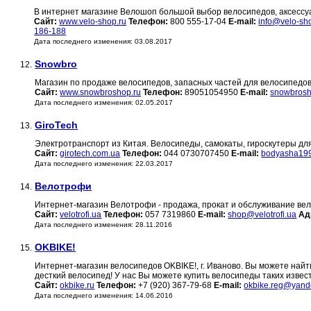
В интернет магазине Велошоп большой выбор велосипедов, аксессу
Сайт:
www.velo-shop.ru
Телефон:
800 555-17-04
E-mail:
info@velo-sh
186-188
Дата последнего изменения: 03.08.2017
Snowbro
12.
Магазин по продаже велосипедов, запасных частей для велосипедо
Сайт:
www.snowbroshop.ru
Телефон:
89051054950
E-mail:
snowbros
Дата последнего изменения: 02.05.2017
GiroTech
13.
Электротранспорт из Китая. Велосипеды, самокаты, гироскутеры для
Сайт:
girotech.com.ua
Телефон:
044 0730707450
E-mail:
bodyasha19
Дата последнего изменения: 22.03.2017
Велотрофи
14.
Интернет-магазин Велотрофи - продажа, прокат и обслуживание ве
Сайт:
velotrofi.ua
Телефон:
057 7319860
E-mail:
shop@velotrofi.ua
Ад
Дата последнего изменения: 28.11.2016
OKBIKE!
15.
Интернет-магазин велосипедов OKBIKE!, г. Иваново. Вы можете найт
десткий велосипед! У нас Вы можете купить велосипеды таких известн
Сайт:
okbike.ru
Телефон:
+7 (920) 367-79-68
E-mail:
okbike.reg@yand
Дата последнего изменения: 14.06.2016