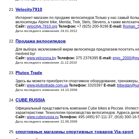
Velocity7910
21.
Интернет-магазин по продаже велосипедов.Только у нас самый боль
велосипеды Alpine bike, Merida, Trek, Stels, Stevens, а также велозап
Сайт:
velocityk.7910.org
Телефон:
+7 (925) 200-9196
E-mail:
Roman_S
Дата последнего изменения: 24.01.2012
Продажа велосипедов
22.
Для выбора эксклюзивной марки велосипеда предлагаем посетить наши сай
medved.by/
Сайт:
www.velozona.by
Телефон:
375 2376395
E-mail:
ergo_2000@mai
Дата последнего изменения: 11.12.2010
Plutos Trade
23.
Здесь вы можете приобрести спортивное оборудование, тренажеры,
Сайт:
www.plutostrade.com.ua
Телефон:
3320397
E-mail:
tribestan@u
Дата последнего изменения: 14.10.2009
CUBE RUSSIA
24.
Официальный представитель компании Cube bikes в России. Иллюст
характеристики. Технологии производства велосипедов. Адреса диле
Сайт:
www.cuberussia.ru
Телефон:
495 (495) 97-111-37, (916) 300-16
Дата последнего изменения: 21.09.2009
спортивные магазины спортивных товаров Via-sport
25.