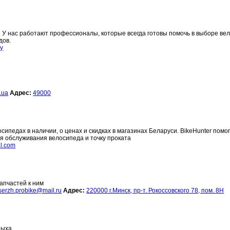
. У нас работают профессионалы, которые всегда готовы помочь в выборе ве
дов.
by
.ua
Адрес:
49000
педах в наличии, о ценах и скидках в магазинах Беларуси. BikeHunter помо
для обслуживания велосипеда и точку проката
l.com
запчастей к ним
serzh.probike@mail.ru
Адрес:
220000 г.Минск, пр-т. Рокоссовского 78, пом. 8Н
дыха