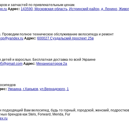
аров и запчастей по привлекательным ценам.
op.ru
Адрес:
143590, Московская область, Истринский район, д. Ленино, Живо
в. Проводим полное техническое обслуживание велосипеда и ремонт
hop@yandex.ru
Адрес:
600027 Суздальский проспект 25в
 детей и взрослых. Бесплатная доставка по всей Украине
95@gmail.com
Адрес:
Механизаторов 2а
лосипедов
рес:
Украина, г.Харьков, ул.Вернадского, 1
и подходящий Вам велосипед, будь то горный, городской, женский, подростко
ых брендов как Stels, Forward, Merida, Fur
ex.ru