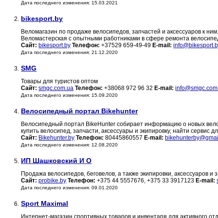
Дата последнего изменения: 15.03.2021
bikesport.by
2.
Веломагазин по продаже велосипедов, запчастей и аксессуаров к ним
Веломастерская с опытными работниками в сфере ремонта велосипе
Сайт:
bikesport.by
Телефон:
+37529 659-49-49
E-mail:
info@bikesport.
Дата последнего изменения: 21.12.2020
SMG
3.
Товары для туристов оптом
Сайт:
smgc.com.ua
Телефон:
+38068 972 96 32
E-mail:
info@smgc.com
Дата последнего изменения: 15.09.2020
Велосипедный портал Bikehunter
4.
Велосипедный портал BikeHunter собирает информацию о новых велоси
купить велосипед, запчасти, аксессуары и экипировку, найти сервис 
Сайт:
Bikehunter.by
Телефон:
80445860557
E-mail:
bikehunterby@gmai
Дата последнего изменения: 12.08.2020
ИП Шашковский И О
5.
Продажа велосипедов, беговелов, а также экипировки, аксессуаров и 
Сайт:
probike.by
Телефон:
+375 44 5557676, +375 33 3917123
E-mail:
Дата последнего изменения: 09.01.2020
Sport Maximal
6.
Интернет-магазин спортивных товаров и инвентаря для активного от