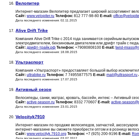
Велопитер
16.
Интернет-магазин Велопитер предлагает широкий ассортимент вело
Сайт:
www.velopiter.ru
Телефон:
812 777-98-80
E-mail:
office@velopite
Дата последнего изменения: 02.11.2015
Alive Drift Trike
17.
Компания Alive Drift Trike с 2014 года занимается серийным выпуском
электродвигателем, бензиновым двигателем или дрифт трайк с педа
Сайт:
дрифт-трайк.рф
Телефон:
+79080808100
E-mail:
twist-miass@m
Дата последнего изменения: 18.08.2015
Ультраспорт
18.
Компания «Ультраспорт» предоставляет большой выбор исключитель
Сайт:
ultrabike.ru
Телефон:
7 74955877575
E-mail:
mail@ultrasport.ru
Дата последнего изменения: 17.07.2015
Активный сезон
19.
Велосипеды, санки, матрас, кровать, бассейн, интекс – Активный сез
Сайт:
active-season.ru
Телефон:
8332 770607
E-mail:
active-season@m
Дата последнего изменения: 23.01.2015
Velocityk7910
20.
Интернет-магазин по продаже велосипедов, запчастей, акссесуаров на
интернет-магазине вы сможете приобрести оптом и в розницу велосип
Сайт:
www.velocityk.7910.org
Телефон:
+7 (925) 200-9196
E-mail:
Rom
Дата последнего изменения: 03.07.2012