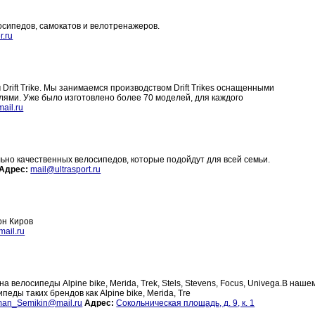
сипедов, самокатов и велотренажеров.
r.ru
 Drift Trike. Мы занимаемся производством Drift Trikes оснащенными
лями. Уже было изготовлено более 70 моделей, для каждого
ail.ru
но качественных велосипедов, которые подойдут для всей семьи.
Адрес:
mail@ultrasport.ru
он Киров
ail.ru
 велосипеды Alpine bike, Merida, Trek, Stels, Stevens, Focus, Univega.В наше
еды таких брендов как Alpine bike, Merida, Tre
an_Semikin@mail.ru
Адрес:
Сокольническая площадь, д. 9, к. 1