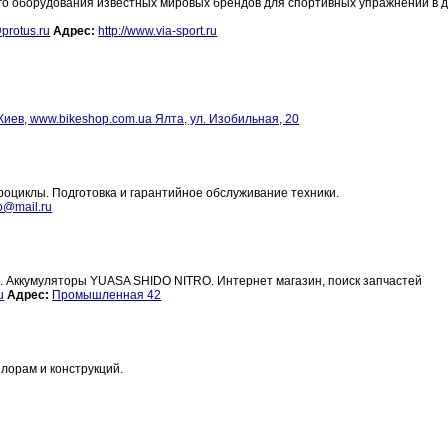
ого оборудования известных мировых брендов для спортивных упражнений в
rotus.ru
Адрес:
http://www.via-sport.ru
Киев, www.bikeshop.com.ua Ялта, ул. Изобильная, 20
оциклы. Подготовка и гарантийное обслуживание техники.
o@mail.ru
 Аккумуляторы YUASA SHIDO NITRO. Интернет магазин, поиск запчастей
u
Адрес:
Промышленная 42
орам и конструкций.