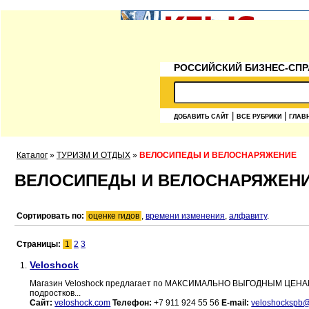
РОССИЙСКИЙ БИЗНЕС-СПР
|
|
ДОБАВИТЬ САЙТ
ВСЕ РУБРИКИ
ГЛАВ
Каталог
»
ТУРИЗМ И ОТДЫХ
»
ВЕЛОСИПЕДЫ И ВЕЛОСНАРЯЖЕНИЕ
ВЕЛОСИПЕДЫ И ВЕЛОСНАРЯЖЕН
Сортировать по:
оценке гидов
,
времени изменения
,
алфавиту
.
Страницы:
1
2
3
Veloshock
1.
Магазин Veloshock предлагает по МАКСИМАЛЬНО ВЫГОДНЫМ ЦЕНАМ В 
подростков...
Сайт:
veloshock.com
Телефон:
+7 911 924 55 56
E-mail:
veloshockspb@