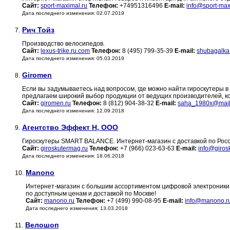
Сайт:
sport-maximal.ru
Телефон:
+74951316496
E-mail:
info@sport-max
Дата последнего изменения: 02.07.2019
Рич Тойз
7.
Производство велосипедов.
Сайт:
lexus-trike.ru.com
Телефон:
8 (495) 799-35-39
E-mail:
shubagalk
Дата последнего изменения: 05.03.2019
Giromen
8.
Если вы задумываетесь над вопросом, где можно найти гироскутеры 
предлагаем широкий выбор продукции от ведущих производителей, к
Сайт:
giromen.ru
Телефон:
8 (812) 904-38-32
E-mail:
saha_1980x@mail
Дата последнего изменения: 12.09.2018
Агентство Эффект Н, ООО
9.
Гироскутеры SMART BALANCE. Интернет-магазин с доставкой по Росс
Сайт:
giroskutermag.ru
Телефон:
+7 (966) 023-63-63
E-mail:
info@giros
Дата последнего изменения: 18.06.2018
Manono
10.
Интернет-магазин с большим ассортиментом цифровой электроники, 
по доступным ценам и доставкой по Москве!
Сайт:
manono.ru
Телефон:
+7 (499) 990-08-95
E-mail:
info@manono.r
Дата последнего изменения: 13.03.2018
Велошоп
11.