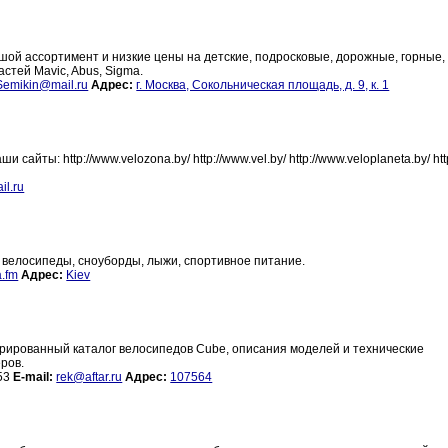
шой ассортимент и низкие цены на детские, подросковые, дорожные, горные,
частей Mavic, Abus, Sigma.
emikin@mail.ru
Адрес:
г. Москва, Сокольническая площадь, д. 9, к. 1
ты: http://www.velozona.by/ http://www.vel.by/ http://www.veloplaneta.by/ htt
l.ru
 велосипеды, сноуборды, лыжи, спортивное питание.
a.fm
Адрес:
Kiev
рированный каталог велосипедов Cube, описания моделей и технические
ров.
-53
E-mail:
rek@aftar.ru
Адрес:
107564