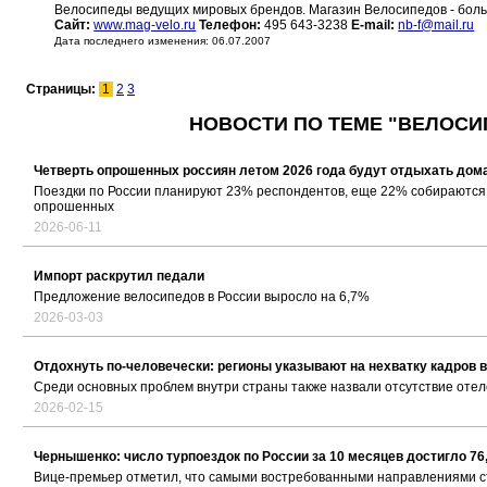
Велосипеды ведущих мировых брендов. Магазин Велосипедов - бол
Сайт:
www.mag-velo.ru
Телефон:
495 643-3238
E-mail:
nb-f@mail.ru
Дата последнего изменения: 06.07.2007
Страницы:
1
2
3
НОВОСТИ ПО ТЕМЕ "ВЕЛОСИ
Четверть опрошенных россиян летом 2026 года будут отдыхать дом
Поездки по России планируют 23% респондентов, еще 22% собираются 
опрошенных
2026-06-11
Импорт раскрутил педали
Предложение велосипедов в России выросло на 6,7%
2026-03-03
Отдохнуть по-человечески: регионы указывают на нехватку кадров в
Среди основных проблем внутри страны также назвали отсутствие отел
2026-02-15
Чернышенко: число турпоездок по России за 10 месяцев достигло 76
Вице-премьер отметил, что самыми востребованными направлениями ст