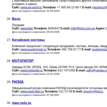
Спортивный магазин тренажеров, спорттоваров и другого спортивн
условиях, в офисе.
Сайт:
www.via-sport.ru
Телефон:
+7 495 66-22-66-7
E-mail:
gpumpco@p
Дата последнего изменения: 02.09.2009
Вело
26.
Продажа
Сайт:
www.bike
Телефон:
8050447
E-mail:
info@forks.com.ua
Адрес:
Дата последнего изменения: 08.06.2009
Китайские скутеры
27.
Компания предлагает следующую продукцию: скутеры, мопеды, квадр
Сайт:
www.quadromoto.ru
Телефон:
495 756-57-77
E-mail:
quadromot
Дата последнего изменения: 31.10.2008
МОТОПИТЕР
28.
Одежда ICON, SPOOL, IXS. Обувь OXTAR-TCX. Цепи звезды DC-AFAM.
Сайт:
www.motopiter.ru
Телефон:
812 7471492
E-mail:
jutky@yandex.r
Дата последнего изменения: 15.02.2008
РАПИД
29.
Официальный ресурс компании РАПИД-производителя титановых вел
Сайт:
www.rapid-titan.ru
Телефон:
511-57-08
E-mail:
zinovey@list.ru
Дата последнего изменения: 07.08.2007
mag-velo.ru
30.