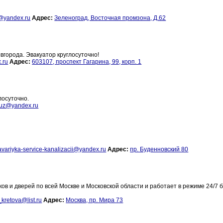
r@yandex.ru
Адрес:
Зеленоград, Восточная промзона, Д.62
вгорода. Эвакуатор круглосуточно!
.ru
Адрес:
603107, проспект Гагарина, 99, корп. 1
лосуточно.
uz@yandex.ru
avariyka-service-kanalizacii@yandex.ru
Адрес:
пр. Буденновский 80
ов и дверей по всей Москве и Московской области и работает в режиме 24/7 
kretova@list.ru
Адрес:
Москва, пр. Мира 73