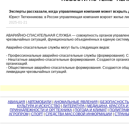
Эксперты рассказали, когда управляющая компания может вскрыть 
Юрист Тютюнникова: в России управляющая компания вскроет жилье ли
2025-01-21
АВАРИЙНО-СПАСАТЕЛЬНАЯ СЛУЖБА — совокупность органов управления, 
чрезвычайных ситуаций, функционально объединённых в единую систему
Аварийно-спасательные службы могут быть следующих видов:
- Профессиональные аварийно-спасательные службы (формирования). С
- Нештатные аварийно-спасательные формирования. Создаются организа
организаций.
- Общественные аварийно-спасательные формирования. Создаются обще
ликвидации чрезвычайных ситуаций.
АВИАЦИЯ
|
АВТОМОБИЛИ
|
АНОМАЛЬНЫЕ ЯВЛЕНИЯ
|
БЕЗОПАСНОСТЬ
КУЛЬТУРА И ИСКУССТВО
|
ЛИТЕРАТУРА
|
МЕДИЦИНА, КРАСОТА И
ПРИНАДЛЕЖНОСТИ И ОРГТЕХНИКА
|
ПОГОДА И КЛИМАТ
|
ПОЛИГРАФ
АГРОПРОМ
|
СПОРТ
|
СРЕДСТВА МАССОВОЙ ИНФОРМАЦИИ
|
СТРАНЫ