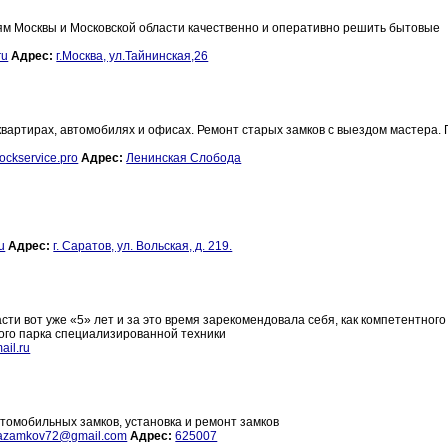
ям Москвы и Московской области качественно и оперативно решить бытовые
ru
Адрес:
г.Москва, ул.Тайнинская,26
квартирах, автомобилях и офисах. Ремонт старых замков с выездом мастера.
ockservice.pro
Адрес:
Ленинская Слобода
.
u
Адрес:
г. Саратов, ул. Вольская, д. 219.
сти вот уже «5» лет и за это время зарекомендовала себя, как компетентного
ого парка специализированной техники
ail.ru
томобильных замков, установка и ремонт замков
azamkov72@gmail.com
Адрес:
625007