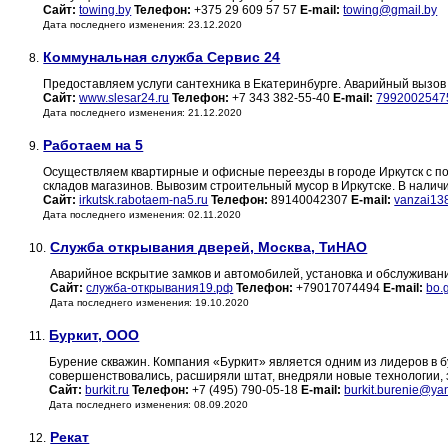
Сайт:
towing.by
Телефон:
+375 29 609 57 57
E-mail:
towing@gmail.by
Дата последнего изменения: 23.12.2020
Коммунальная служба Сервис 24
8.
Предоставляем услуги сантехника в Екатеринбурге. Аварийный вызов 
Сайт:
www.slesar24.ru
Телефон:
+7 343 382-55-40
E-mail:
7992002547
Дата последнего изменения: 21.12.2020
Работаем на 5
9.
Осуществляем квартирные и офисные переезды в городе Иркутск с по
складов магазинов. Вывозим строительный мусор в Иркутске. В наличи
Сайт:
irkutsk.rabotaem-na5.ru
Телефон:
89140042307
E-mail:
vanzai13
Дата последнего изменения: 02.11.2020
Служба открывания дверей, Москва, ТиНАО
10.
Аварийное вскрытие замков и автомобилей, установка и обслуживан
Сайт:
служба-открывания19.рф
Телефон:
+79017074494
E-mail:
bo.
Дата последнего изменения: 19.10.2020
Буркит, ООО
11.
Бурение скважин. Компания «Буркит» является одним из лидеров в бу
совершенствовались, расширяли штат, внедряли новые технологии, 
Сайт:
burkit.ru
Телефон:
+7 (495) 790-05-18
E-mail:
burkit.burenie@ya
Дата последнего изменения: 08.09.2020
Рекат
12.