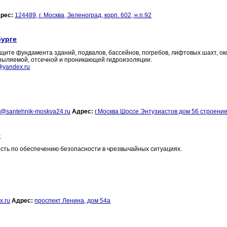
рес:
124489, г. Москва, Зеленоград, корп. 602, н.п.92
бурге
ите фундамента зданий, подвалов, бассейнов, погребов, лифтовых шахт, ок
пыляемой, отсечной и проникающей гидроизоляции.
@yandex.ru
o@santehnik-moskva24.ru
Адрес:
г.Москва Шоссе Энтузиастов дом 56 строение
О
сть по обеспечению безопасности в чрезвычайных ситуациях.
.ru
Адрес:
проспект Ленина, дом 54а