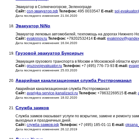
Эвакуатор в Солнечногорске, Зеленограде
Сайт:
сол-эвакуатор.рф
Телефон:
495 0033547
E-mail:
sol-evakuato
Дата последнего изменения: 21.04.2020
Эвакуатор NiNo
18.
Эвакуатор легковых автомобилей, техпомощь на дорогах Нижнего Но
Сайт:
evaknnov.ru
Телефон:
+79202532414
E-mail:
evaknnov@yandex
Дата последнего изменения: 16.04.2020
Грузовой эвакуатор Буксирыч
19.
Эвакуация грузового транспорта в Москве и Московской области круг
Сайт:
gruzovojevakuator.ru
Телефон:
+7 (495) 776-73-93
E-mail:
evagr
Дата последнего изменения: 25.03.2020
Аварийная канализационная служба Ростпромканал
20.
Аварийная канализационная служба Ростпромканал
Сайт:
avariyka-service-kanalizacii.ru
Телефон:
+78632269515
E-mail:
Дата последнего изменения: 18.02.2020
Служба замков
21.
Служба замков оказывает услуги по вскрытию, замене и ремонту замк
выходных и праздничных дней.
Сайт:
служба-замков.рф
Телефон:
+7 (495) 185-01-11
E-mail:
oksana_
Дата последнего изменения: 26.12.2019