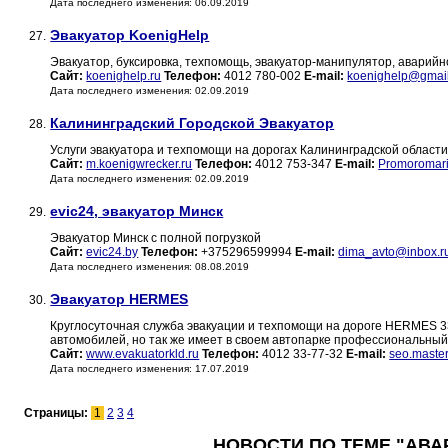
Дата последнего изменения: 06.09.2019
Эвакуатор KoenigHelp
27.
Эвакуатор, буксировка, техпомощь, эвакуатор-манипулятор, аварийн
Сайт:
koenighelp.ru
Телефон:
4012 780-002
E-mail:
koenighelp@gmai
Дата последнего изменения: 02.09.2019
Калининградский Городской Эвакуатор
28.
Услуги эвакуатора и техпомощи на дорогах Калининградской област
Сайт:
m.koenigwrecker.ru
Телефон:
4012 753-347
E-mail:
Promoromar
Дата последнего изменения: 02.09.2019
evic24, эвакуатор Минск
29.
Эвакуатор Минск с полной погрузкой
Сайт:
evic24.by
Телефон:
+375296599994
E-mail:
dima_avto@inbox.r
Дата последнего изменения: 08.08.2019
Эвакуатор HERMES
30.
Круглосуточная служба эвакуации и техпомощи на дороге HERMES 33
автомобилей, но так же имеет в своем автопарке профессиональный
Сайт:
www.evakuatorkld.ru
Телефон:
4012 33-77-32
E-mail:
seo.maste
Дата последнего изменения: 17.07.2019
Страницы:
1
2
3
4
НОВОСТИ ПО ТЕМЕ "АВА