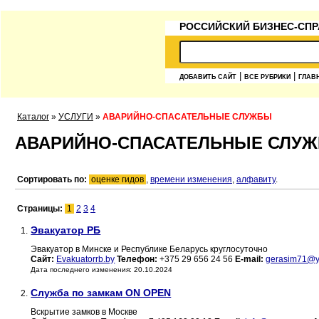
РОССИЙСКИЙ БИЗНЕС-СПР
|
|
ДОБАВИТЬ САЙТ
ВСЕ РУБРИКИ
ГЛАВ
Каталог
»
УСЛУГИ
»
АВАРИЙНО-СПАСАТЕЛЬНЫЕ СЛУЖБЫ
АВАРИЙНО-СПАСАТЕЛЬНЫЕ СЛУ
Сортировать по:
оценке гидов
,
времени изменения
,
алфавиту
.
Страницы:
1
2
3
4
Эвакуатор РБ
1.
Эвакуатор в Минске и Республике Беларусь круглосуточно
Сайт:
Evakuatorrb.by
Телефон:
+375 29 656 24 56
E-mail:
gerasim71@y
Дата последнего изменения: 20.10.2024
Служба по замкам ON OPEN
2.
Вскрытие замков в Москве