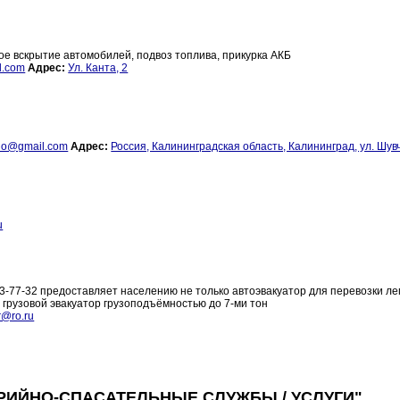
ое вскрытие автомобилей, подвоз топлива, прикурка АКБ
l.com
Адрес:
Ул. Канта, 2
и
io@gmail.com
Адрес:
Россия, Калининградская область, Калининград, ул. Шув
u
-77-32 предоставляет населению не только автоэвакуатор для перевозки ле
 грузовой эвакуатор грузоподъёмностью до 7-ми тон
r@ro.ru
РИЙНО-СПАСАТЕЛЬНЫЕ СЛУЖБЫ / УСЛУГИ"