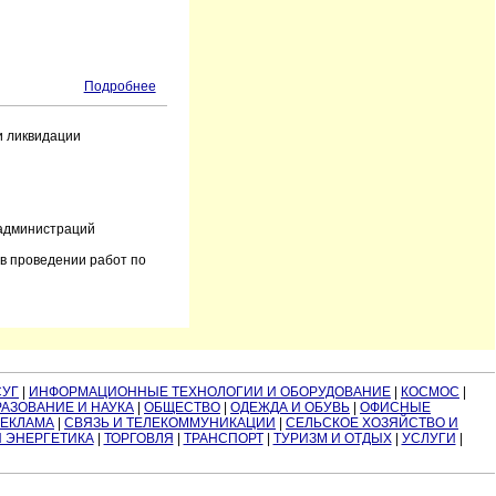
Подробнее
и ликвидации
 администраций
в проведении работ по
СУГ
|
ИНФОРМАЦИОННЫЕ ТЕХНОЛОГИИ И ОБОРУДОВАНИЕ
|
КОСМОС
|
АЗОВАНИЕ И НАУКА
|
ОБЩЕСТВО
|
ОДЕЖДА И ОБУВЬ
|
ОФИСНЫЕ
РЕКЛАМА
|
СВЯЗЬ И ТЕЛЕКОММУНИКАЦИИ
|
СЕЛЬСКОЕ ХОЗЯЙСТВО И
И ЭНЕРГЕТИКА
|
ТОРГОВЛЯ
|
ТРАНСПОРТ
|
ТУРИЗМ И ОТДЫХ
|
УСЛУГИ
|