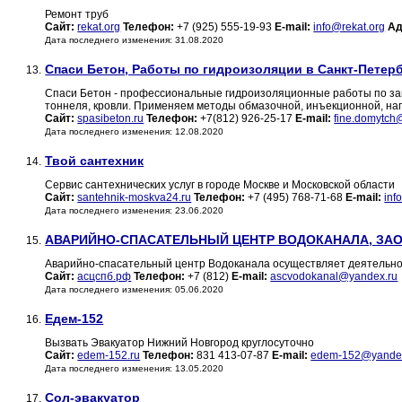
Ремонт труб
Сайт:
rekat.org
Телефон:
+7 (925) 555-19-93
E-mail:
info@rekat.org
Ад
Дата последнего изменения: 31.08.2020
Спаси Бетон, Работы по гидроизоляции в Санкт-Петер
13.
Спаси Бетон - профессиональные гидроизоляционные работы по защ
тоннеля, кровли. Применяем методы обмазочной, инъекционной, на
Сайт:
spasibeton.ru
Телефон:
+7(812) 926-25-17
E-mail:
fine.domytch
Дата последнего изменения: 12.08.2020
Твой сантехник
14.
Сервис сантехнических услуг в городе Москве и Московской области
Сайт:
santehnik-moskva24.ru
Телефон:
+7 (495) 768-71-68
E-mail:
inf
Дата последнего изменения: 23.06.2020
АВАРИЙНО-СПАСАТЕЛЬНЫЙ ЦЕНТР ВОДОКАНАЛА, ЗА
15.
Аварийно-спасательный центр Водоканала осуществляет деятельно
Сайт:
асцспб.рф
Телефон:
+7 (812) ​​​​​​
E-mail:
ascvodokanal@yandex.ru
Дата последнего изменения: 05.06.2020
Едем-152
16.
Вызвать Эвакуатор Нижний Новгород круглосуточно
Сайт:
edem-152.ru
Телефон:
831 413-07-87
E-mail:
edem-152@yandex
Дата последнего изменения: 13.05.2020
Сол-эвакуатор
17.