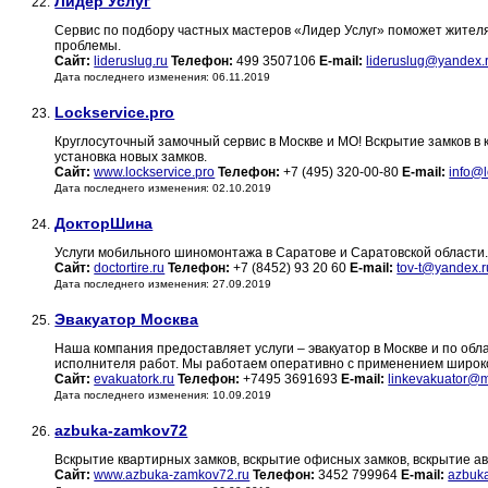
Лидер Услуг
22.
Сервис по подбору частных мастеров «Лидер Услуг» поможет жител
проблемы.
Сайт:
lideruslug.ru
Телефон:
499 3507106
E-mail:
lideruslug@yandex.
Дата последнего изменения: 06.11.2019
Lockservice.pro
23.
Круглосуточный замочный сервис в Москве и МО! Вскрытие замков в 
установка новых замков.
Сайт:
www.lockservice.pro
Телефон:
+7 (495) 320-00-80
E-mail:
info@l
Дата последнего изменения: 02.10.2019
ДокторШина
24.
Услуги мобильного шиномонтажа в Саратове и Саратовской области
Сайт:
doctortire.ru
Телефон:
+7 (8452) 93 20 60
E-mail:
tov-t@yandex.r
Дата последнего изменения: 27.09.2019
Эвакуатор Москва
25.
Наша компания предоставляет услуги – эвакуатор в Москве и по обла
исполнителя работ. Мы работаем оперативно с применением широк
Сайт:
evakuatork.ru
Телефон:
+7495 3691693
E-mail:
linkevakuator@m
Дата последнего изменения: 10.09.2019
azbuka-zamkov72
26.
Вскрытие квартирных замков, вскрытие офисных замков, вскрытие ав
Сайт:
www.azbuka-zamkov72.ru
Телефон:
3452 799964
E-mail:
azbuk