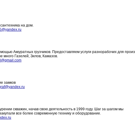
сантехника на дом.
5@yandex.ru
мощью Аккуратных грузчиков. Предоставляем услуги разнорабочих для произ
е много Газелей, Зилов, Камазов.
8@gmail.com
ие замков
graf@yandex.ru
рении скважин, начав свою деятельность в 1999 году. Шаг за шагом мы
закупали все более современную технику и оборудование.
ndex.ru