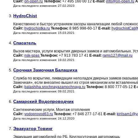
Сайт:
on-open.ru
Телефон:
+7 495 160 00 12
E-mail:
info@on-open.ru
А
Дата последнего изменения: 27.02.2023
HydroChist
3.
Качественно и быстро устраняем засоры канализации любой сложнос
Сайт:
hydrochistka.ru
Телефон:
8 985 998-60-17
E-mail:
hydrochistCat
Дата последнего изменения: 15.03.2021
Спасатель
4.
Вызов мастера, услуги вскрытия дверных замков и автомобильных. Уст
Сайт:
nsk-spas
Телефон:
+7 913 783 17 41
E-mail:
rams127@mail.ru
Дата последнего изменения: 19.02.2021
Срочная Замочная Балашиха
5.
Служба по вскрытию, ликвидации неполадок дверных замков оказывае
Замочная», если внезапно вышел из строя механизм или вставленный
Сайт:
balashiha.srochnayazamochnaya.ru
Телефон:
8 800 777-05-12
E-
Дата последнего изменения: 09.02.2021
Самарский Водопроводчик
6.
Сантехнические услуги, Монтаж отопления
Сайт:
vodoprovod63.ru
Телефон:
+7 846 277-17-61
E-mail:
kirilsam1@y
Дата последнего изменения: 24.12.2020
Эвакуатор Товинг
7.
Эвакуация автомобилей по РБ. Круглосуточная автопомощь