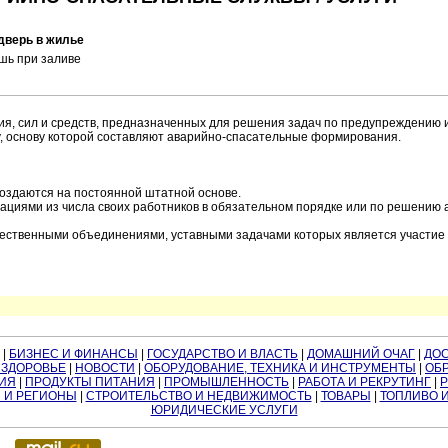
дверь в жилье
шь при заливе
сил и средств, предназначенных для решения задач по предупреждению 
, основу которой составляют аварийно-спасательные формирования.
оздаются на постоянной штатной основе.
циями из числа своих работников в обязательном порядке или по решению
ственными объединениями, уставными задачами которых является участие 
|
БИЗНЕС И ФИНАНСЫ
|
ГОСУДАРСТВО И ВЛАСТЬ
|
ДОМАШНИЙ ОЧАГ
|
ДО
 ЗДОРОВЬЕ
|
НОВОСТИ
|
ОБОРУДОВАНИЕ, ТЕХНИКА И ИНСТРУМЕНТЫ
|
ОБР
ИЯ
|
ПРОДУКТЫ ПИТАНИЯ
|
ПРОМЫШЛЕННОСТЬ
|
РАБОТА И РЕКРУТИНГ
|
 И РЕГИОНЫ
|
СТРОИТЕЛЬСТВО И НЕДВИЖИМОСТЬ
|
ТОВАРЫ
|
ТОПЛИВО 
ЮРИДИЧЕСКИЕ УСЛУГИ