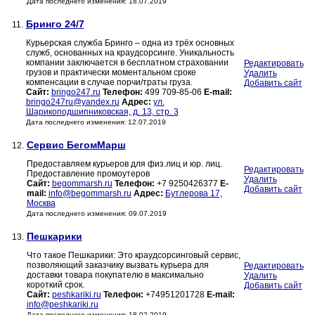
Дата последнего изменения: 18.07.2019
Бринго 24/7
11.
Курьерская служба Бринго – одна из трёх основных
служб, основанных на краудсорсинге. Уникальность
компании заключается в бесплатном страховании
Редактировать
грузов и практически моментальном сроке
Удалить
компенсации в случае порчи/траты груза.
Добавить сайт
Сайт:
bringo247.ru
Телефон:
499 709-85-06
E-mail:
bringo247ru@yandex.ru
Адрес:
ул.
Шарикоподшипниковская, д. 13, стр. 3
Дата последнего изменения: 12.07.2019
Сервис БегомМарш
12.
Предоставляем курьеров для физ.лиц и юр. лиц.
Редактировать
Предоставление промоутеров
Удалить
Сайт:
begommarsh.ru
Телефон:
+7 9250426377
E-
Добавить сайт
mail:
info@begommarsh.ru
Адрес:
Бутлерова 17,
Москва
Дата последнего изменения: 09.07.2019
Пешкарики
13.
Что такое Пешкарики: Это краудсорсинговый сервис,
позволяющий заказчику вызвать курьера для
Редактировать
доставки товара покупателю в максимально
Удалить
короткий срок.
Добавить сайт
Сайт:
peshkariki.ru
Телефон:
+74951201728
E-mail:
info@peshkariki.ru
Дата последнего изменения: 18.02.2019