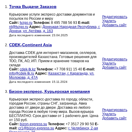
Точка Выдачи Заказов
1.
Курьерские услуги экспресс-доставки документов и
Редактировать
посылок по России и миру
Удалить
Сайт:
tvzgo.ru
Телефон:
8 495 788 56 93
E-mail:
Добавить сайт
nt@tvzgo.ru
Адрес:
Донецкая Народная Республика, г.
Донецк, ул. Артёма, д. 163
Дата последнего изменения: 23.04.2025
CDEK-Continent Asia
2.
Доставка CDEK для интернет-магазинов, селлеров,
производителей Казахстана. Готовые решения для
Редактировать
ТОО, ПК, АО, ИП. Прием и хранение товаров на
Удалить
складе
Добавить сайт
Сайт:
cdek-tk.kz
Телефон:
+7 708 911 15 40
E-mail:
info@cdek-tk.ru
Адрес:
Казахстан, г. Караганда, ул.
Молокова, д. 47А
Дата последнего изменения: 15.11.2024
Бизон-экспресс, Курьерская компания
3.
Курьерская экспресс-доставка по городу, области,
городам России, страны СНГ, заграница. Авиа
доставка от двери до двери. Доставка из любого
Редактировать
города России в любую точку мира. Вызов курьера
Удалить
БЕСПЛАТНО. Срок доставки от 1 рабочего дня. Цена
Добавить сайт
от 150 руб.
Сайт:
bizon-express.su
Телефон:
+7 3517 29 90 50
E-
mail:
cr1@bizon-express.su
Адрес:
г. Челябинск, 2-ая