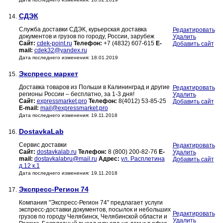
СДЭК
14.
Служба доставки СДЭК, курьерская доставка
Редактировать
документов и грузов по городу, России, зарубеж
Удалить
Сайт:
cdek-point.ru
Телефон:
+7 (4832) 607-615
E-
Добавить сайт
mail:
cdek32@yandex.ru
Дата последнего изменения: 18.01.2019
Экспресс маркет
15.
Доставка товаров из Польши в Калининград и другие
Редактировать
регионы России – бесплатно, за 1-3 дня!
Удалить
Сайт:
expressmarket.pro
Телефон:
8(4012) 53-85-25
Добавить сайт
E-mail:
mail@expressmarket.pro
Дата последнего изменения: 19.11.2018
DostavkaLab
16.
Cервис доставки
Редактировать
Сайт:
dostavkalab.ru
Телефон:
8 (800) 200-82-76
E-
Удалить
mail:
dostavkalabru@mail.ru
Адрес:
ул. Расплетина
Добавить сайт
д.12 к.1
Дата последнего изменения: 19.11.2018
Экспресс-Регион 74
17.
Компания "Экспресс-Регион 74" предлагает услуги
экспресс-доставки документов, посылок и небольших
Редактировать
грузов по городу Челябинск, Челябинской области и
Удалить