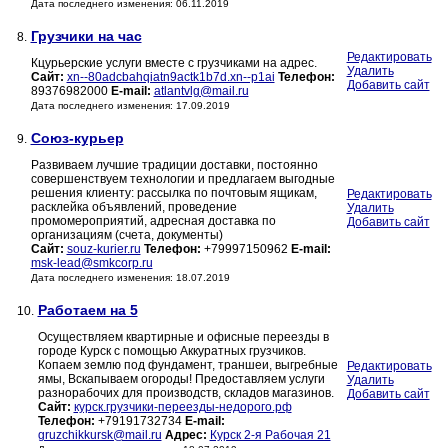
Дата последнего изменения: 06.11.2019
Грузчики на час
8.
Редактировать
Кцурьерские услуги вместе с грузчиками на адрес.
Удалить
Сайт:
xn--80adcbahqiatn9actk1b7d.xn--p1ai
Телефон:
Добавить сайт
89376982000
E-mail:
atlantvlg@mail.ru
Дата последнего изменения: 17.09.2019
Союз-курьер
9.
Развиваем лучшие традиции доставки, постоянно
совершенствуем технологии и предлагаем выгодные
решения клиенту: рассылка по почтовым ящикам,
Редактировать
расклейка объявлений, проведение
Удалить
промомероприятий, адресная доставка по
Добавить сайт
организациям (счета, документы)
Сайт:
souz-kurier.ru
Телефон:
+79997150962
E-mail:
msk-lead@smkcorp.ru
Дата последнего изменения: 18.07.2019
Работаем на 5
10.
Осуществляем квартирные и офисные переезды в
городе Курск с помощью Аккуратных грузчиков.
Копаем землю под фундамент, траншеи, выгребные
Редактировать
ямы, Вскапываем огороды! Предоставляем услуги
Удалить
разнорабочих для производств, складов магазинов.
Добавить сайт
Сайт:
курск.грузчики-переезды-недорого.рф
Телефон:
+79191732734
E-mail:
gruzchikkursk@mail.ru
Адрес:
Курск 2-я Рабочая 21