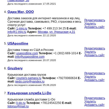
Павелецкая, 36
Дата последнего изменения: 17.05.2021
Один Миг, ООО
4.
Доставка заказов для интернет-магазинов и юр.лиц.
Редактировать
Срочная доставка, самовывоз, РКО, страховка и весь
Удалить
спектр услуг!
Добавить сайт
Сайт:
1-mig.ru
Телефон:
+7 499 213 34 25
E-mail:
info@1-mig.ru
Адрес:
Москва, ул. Угрешская д.31
Дата последнего изменения: 22.12.2020
USApostline
5.
Редактировать
Доставка товар из США в Россию
Удалить
Сайт:
usapostline.com
Телефон:
+1 (302) 669-1014
E-
Добавить сайт
mail:
info@usapostline.com
Дата последнего изменения: 20.07.2020
Gruzbery
6.
Редактировать
Курьерская доставка грузов
Удалить
Сайт:
couriers-samara.ru
Телефон:
+79270060634
E-
Добавить сайт
mail:
gedo.corp@yandex.ru
Дата последнего изменения: 05.06.2020
Курьерская служба Li-Do
7.
Редактировать
Курьерская служба доставки Li-Do
Удалить
Сайт:
li-do.ru
Телефон:
+78124542250
E-mail:
Добавить сайт
lidoruu@mail.ru