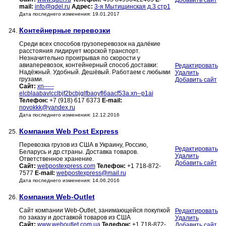
Добавить сайт
mail:
info@qdel.ru
Адрес:
3-я Мытищинская д.3 стр1
Дата последнего изменения: 19.01.2017
Контейнерные перевозки
24.
Среди всех способов грузоперевозок на далёкие
расстояния лидирует морской транспорт.
Незначительно проигрывая по скорости у
авиаперевозок, контейнерный способ доставки:
Редактировать
Надёжный. Удобный. Дешёвый. Работаем с любыми
Удалить
грузами.
Добавить сайт
Сайт:
xn-----
elcblaabavlcclbjf2bcbjglfbaoyfl6aacf53a.xn--p1ai
Телефон:
+7 (918) 617 6373
E-mail:
novokkk@yandex.ru
Дата последнего изменения: 12.12.2016
Компания Web Post Express
25.
Перевозка грузов из США в Украину, Россию,
Редактировать
Беларусь и др.страны. Доставка товаров.
Удалить
Ответственное хранение.
Добавить сайт
Сайт:
webpostexpress.com
Телефон:
+1 718-872-
7577
E-mail:
webpostexpress@mail.ru
Дата последнего изменения: 14.06.2016
Компания Web-Outlet
26.
Сайт компании Web-Outlet, занимающейся покупкой
Редактировать
по заказу и доставкой товаров из США
Удалить
Сайт:
www.weboutlet.com.ua
Телефон:
+1 718-872-
Добавить сайт