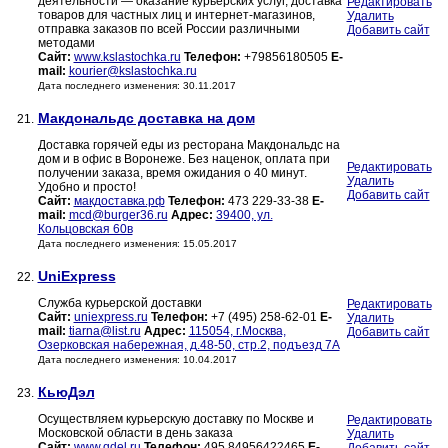
деятельности — оказание курьерских услуг, доставка
Редактировать
товаров для частных лиц и интернет-магазинов,
Удалить
отправка заказов по всей России различными
Добавить сайт
методами
Сайт:
www.kslastochka.ru
Телефон:
+79856180505
E-
mail:
kourier@kslastochka.ru
Дата последнего изменения: 30.11.2017
Макдональдс доставка на дом
21.
Доставка горячей еды из ресторана Макдональдс на
дом и в офис в Воронеже. Без наценок, оплата при
Редактировать
получении заказа, время ожидания о 40 минут.
Удалить
Удобно и просто!
Добавить сайт
Сайт:
макдоставка.рф
Телефон:
473 229-33-38
E-
mail:
mcd@burger36.ru
Адрес:
39400, ул.
Кольцовская 60в
Дата последнего изменения: 15.05.2017
UniExpress
22.
Служба курьерской доставки
Редактировать
Сайт:
uniexpress.ru
Телефон:
+7 (495) 258-62-01
E-
Удалить
mail:
tiarna@list.ru
Адрес:
115054, г.Москва,
Добавить сайт
Озерковская набережная, д.48-50, стр.2, подъезд 7А
Дата последнего изменения: 10.04.2017
КьюДэл
23.
Осуществляем курьерскую доставку по Москве и
Редактировать
Московской области в день заказа
Удалить
Сайт:
www.qdel.ru
Телефон:
495 84956422465
E-