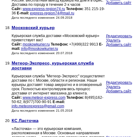
России. Бесплатный выезд курьера на дом и в офис.
Добавить сайт
Доставка по городу в течение 2-х часов
Сайт:
www.express-region74.ru
Телефон:
351 215-19-
36
E-mail:
express-region74@mail.ru
Дата последнего изменения: 24.09.2018
Московский курьер
18.
Курьерская служба доставки «Московский курьер»
Редактировать
приветствует вас!
Удалить
Сайт:
moskowkurier.ru
Телефон:
+7(499)322 9913
E-
Добавить сайт
mail:
info@moskowkurier.ru
Дата последнего изменения: 20.07.2018
Метеор-Экспресс, курьерская служба
19.
доставки
Курьерская служба "Метеор-Экспресс" осуществляет
доставки по г. Москве, области и регионам. Наши
Редактировать
курьеры доставят товар аккуратно и в оговоренный
Удалить
срок. Полностью контролируем весь процесс
Добавить сайт
доставки от интернет магазина до клиента.
Сайт:
www.meteor-express.com
Телефон:
8(495)162-
50-62; 8(977)700-90-91
E-mail:
info.meteorexpress@gmail.com
Дата последнего изменения: 21.05.2018
КС Ласточка
20.
«Ласточка» — это курьерская компания,
расположенная в Москве. Основные направления