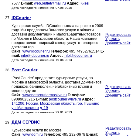
7577
E-mail:
web.outlet@mail.ru
Адрес:
Киев
Дата последнего изменения: 07.06.2016
IDCourier
27.
Курьерская служба IDCourier вышла на рынок в 2009
году. Мы предлагаем Вам свои услуги в области
доставки документации и малогабаритных товаров
Редактировать
по Москве и Московской области. Наша компания
Удалить
предоставляет широкий спектр услуг: от экспресс –
Добавить сайт
доставки кор
Сайт:
www.idcourier.ru
Телефон:
495 74952761514
E-
mail:
info@idcourier.ru
Адрес:
info@idcourier.ru
Дата последнего изменения: 19.06.2013
Post Courier
28.
‘Post Courier’ предлагает курьерские услуги, по
Москве и Московской области. Доставка документов,
подарков, бандеролей, негабаритных грузов и
Редактировать
многое другое.
Удалить
Сайт:
www.postcouriermoskva.ru
Телефон:
Добавить сайт
89099023215
E-mail:
postcourier@live.ru
Адрес:
141206, Россия, Московская область, гор. Пушкино
ул. Маяковского д. 19
Дата последнего изменения: 29.01.2013
ДДМ СЕРВИС
29.
Редактировать
Курьерские услуги по Москве
Удалить
Сайт:
www.ddm.ru
Телефон:
495 232-0678
E-mail: