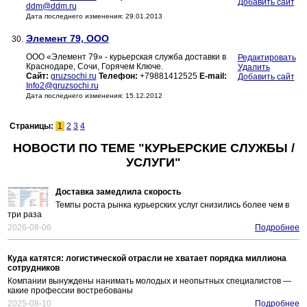
Добавить сайт
ddm@ddm.ru
Дата последнего изменения: 29.01.2013
Элемент 79, ООО
30.
ООО «Элемент 79» - курьерская служба доставки в
Редактировать
Краснодаре, Сочи, Горячем Ключе.
Удалить
Сайт:
gruzsochi.ru
Телефон:
+79881412525
E-mail:
Добавить сайт
Info2@gruzsochi.ru
Дата последнего изменения: 15.12.2012
Страницы:
1
2
3
4
НОВОСТИ ПО ТЕМЕ "КУРЬЕРСКИЕ СЛУЖБЫ /
УСЛУГИ"
Доставка замедлила скорость
Темпы роста рынка курьерских услуг снизились более чем в
три раза
2026-08-06
Подробнее
Куда катятся: логистической отрасли не хватает порядка миллиона
сотрудников
Компании вынуждены нанимать молодых и неопытных специалистов —
какие профессии востребованы
2025-08-10
Подробнее