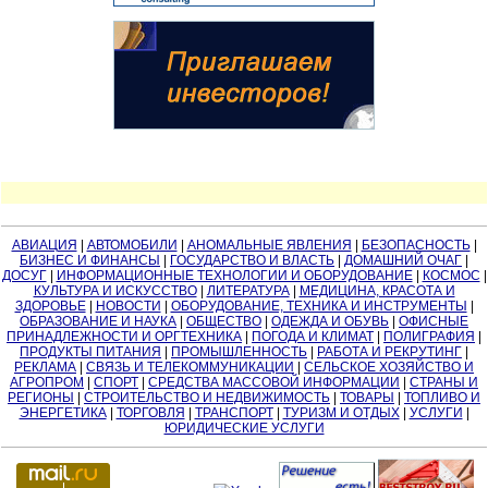
АВИАЦИЯ
|
АВТОМОБИЛИ
|
АНОМАЛЬНЫЕ ЯВЛЕНИЯ
|
БЕЗОПАСНОСТЬ
|
БИЗНЕС И ФИНАНСЫ
|
ГОСУДАРСТВО И ВЛАСТЬ
|
ДОМАШНИЙ ОЧАГ
|
ДОСУГ
|
ИНФОРМАЦИОННЫЕ ТЕХНОЛОГИИ И ОБОРУДОВАНИЕ
|
КОСМОС
|
КУЛЬТУРА И ИСКУССТВО
|
ЛИТЕРАТУРА
|
МЕДИЦИНА, КРАСОТА И
ЗДОРОВЬЕ
|
НОВОСТИ
|
ОБОРУДОВАНИЕ, ТЕХНИКА И ИНСТРУМЕНТЫ
|
ОБРАЗОВАНИЕ И НАУКА
|
ОБЩЕСТВО
|
ОДЕЖДА И ОБУВЬ
|
ОФИСНЫЕ
ПРИНАДЛЕЖНОСТИ И ОРГТЕХНИКА
|
ПОГОДА И КЛИМАТ
|
ПОЛИГРАФИЯ
|
ПРОДУКТЫ ПИТАНИЯ
|
ПРОМЫШЛЕННОСТЬ
|
РАБОТА И РЕКРУТИНГ
|
РЕКЛАМА
|
СВЯЗЬ И ТЕЛЕКОММУНИКАЦИИ
|
СЕЛЬСКОЕ ХОЗЯЙСТВО И
АГРОПРОМ
|
СПОРТ
|
СРЕДСТВА МАССОВОЙ ИНФОРМАЦИИ
|
СТРАНЫ И
РЕГИОНЫ
|
СТРОИТЕЛЬСТВО И НЕДВИЖИМОСТЬ
|
ТОВАРЫ
|
ТОПЛИВО И
ЭНЕРГЕТИКА
|
ТОРГОВЛЯ
|
ТРАНСПОРТ
|
ТУРИЗМ И ОТДЫХ
|
УСЛУГИ
|
ЮРИДИЧЕСКИЕ УСЛУГИ