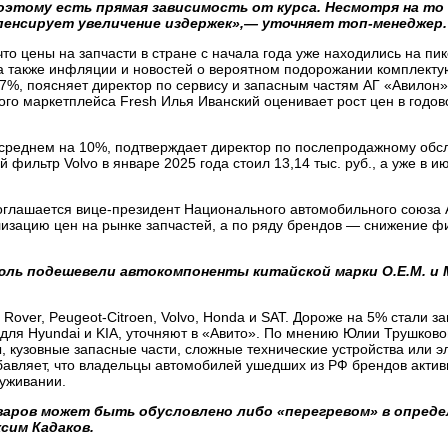
этому есть прямая зависимость от курса. Несмотря на то
пенсирует увеличение издержек»,— уточняет топ-менеджер.
то цены на запчасти в стране с начала года уже находились на пи
а также инфляции и новостей о вероятном подорожании комплекту
–7%, поясняет директор по сервису и запасным частям АГ «Авилон
го маркетплейса Fresh Илья Иванский оценивает рост цен в годо
 в среднем на 10%, подтверждает директор по послепродажному об
льтр Volvo в январе 2025 года стоил 13,14 тыс. руб., а уже в ию
оглашается вице-президент Национального автомобильного союза
изацию цен на рынке запчастей, а по ряду брендов — снижение ф
июль подешевели автокомпоненты китайской марки O.E.M. и M
over, Peugeot-Citroen, Volvo, Honda и SAT. Дороже на 5% стали за
для Hyundai и KIA, уточняют в «Авито». По мнению Юлии Трушково
, кузовные запасные части, сложные технические устройства или э
вляет, что владельцы автомобилей ушедших из РФ брендов актив
луживании.
варов может быть обусловлено либо «перегревом» в опред
сим Кадаков.