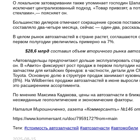
О локальном затоваривании также упоминает господин Шапа
исключает централизованный подход. «Товар привозят, а пот
стеклами»,— поясняет он.
Большинство дилеров отмечают сокращение сроков поставок
составляло два-четыре месяца, сейчас — один-два, рассказ
В целом рынок автозапчастей в стране растет, соглашаются
первом полугодии увеличились примерно на 7%.
$28,6 млрд
составил объем вторичного рынка автоз
«Автовладельцы предпочитают дольше эксплуатировать ста
он. В «Авито» фиксируют рост продаж в первом полугодии н
запчастям для китайских брендов: в частности, детали для 
Toyota. Основную долю в структуре продаж занимают кузовны
(8%). На Wildberries продажи автозапчастей в июне выросли 
это расширением ассортимента.
По мнению Максима Кадакова, цены на автозапчасти в ближа
неожиданные геополитические и экономические факторы.
Наталия Мирошниченко, газета «Коммерсантъ» №146 от 1
https://www.kommersant.ru/doc/7959172?from=main
Теги:
#стоимость автозапчастей
#автозапчасти
#автомобили
2025-08-15