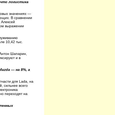
 что логистика
ковых значениях —
ющих. В сравнении
» Алексей
вом выражении
служиванию
ле 10,42 тыс.
 Антон Шапарин,
иксируют и в
azda — на 8%, а
пчасти для Lada, на
й, сильнее всего
лектроника
но переходят на
еленных