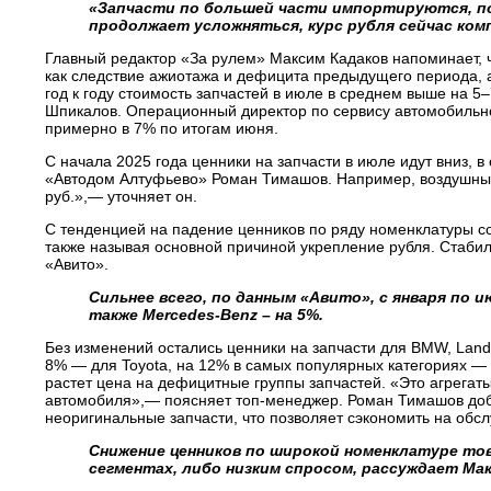
«Запчасти по большей части импортируются, по
продолжает усложняться, курс рубля сейчас ком
Главный редактор «За рулем» Максим Кадаков напоминает, ч
как следствие ажиотажа и дефицита предыдущего периода, 
год к году стоимость запчастей в июле в среднем выше на 5
Шпикалов. Операционный директор по сервису автомобильно
примерно в 7% по итогам июня.
С начала 2025 года ценники на запчасти в июле идут вниз,
«Автодом Алтуфьево» Роман Тимашов. Например, воздушный фи
руб.»,— уточняет он.
С тенденцией на падение ценников по ряду номенклатуры с
также называя основной причиной укрепление рубля. Стабил
«Авито».
Сильнее всего, по данным «Авито», с января по 
также Mercedes-Benz – на 5%.
Без изменений остались ценники на запчасти для BMW, Land R
8% — для Toyota, на 12% в самых популярных категориях — 
растет цена на дефицитные группы запчастей. «Это агрегаты
автомобиля»,— поясняет топ-менеджер. Роман Тимашов доба
неоригинальные запчасти, что позволяет сэкономить на обс
Снижение ценников по широкой номенклатуре то
сегментах, либо низким спросом, рассуждает Мак