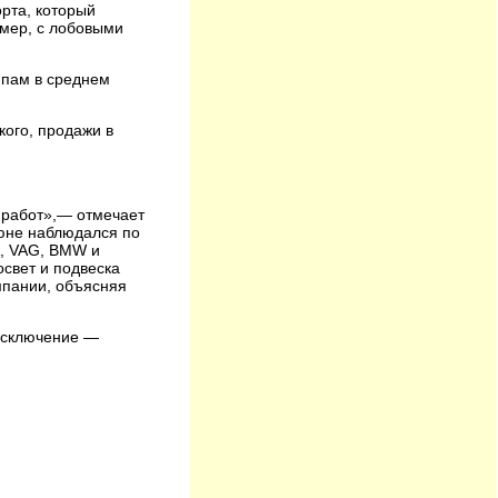
рта, который
имер, с лобовыми
ппам в среднем
кого, продажи в
 работ»,— отмечает
июне наблюдался по
A, VAG, BMW и
освет и подвеска
омпании, объясняя
 исключение —