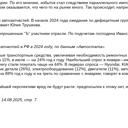
рин. По его мнению, избыток стал следствием параллельного импо
ом оказывается, что чего-то на рынке много. Так происходит, напр
 автозапчастей. В начале 2024 года ожидание по дефицитным гру
ывает Юлия Трушкова.
 опрошенные “Ъ” участники отрасли. По подсчетам господина Иванс
апчастей в РФ в 2024 году, по данным «Автостата».
рые транспортные средства, увеличивая необходимость ремонтных
а 11%, в июле — на 24% год к году. Наибольший спрос в январе—
Chery стали покупать чаще на 44%. В лидерах спроса — Hyundai, KI
е детали (26%), электрооборудование (12%), двигатели (11%), авт
на 88% год к году и на треть по сравнению с январем, говорят в к
йшей перспективе вряд ли будут расти: предпосылок к этому нет,
4.08.2025, стр. 7