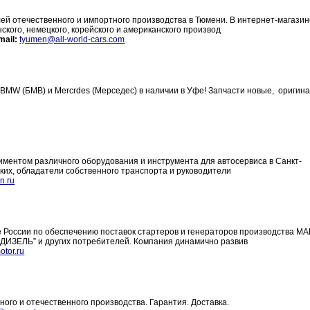
й отечественного и импортного производства в Тюмени. В интернет-магазине
ского, немецкого, корейского и американского производ
mail:
tyumen@all-world-cars.com
MW (БМВ) и Mercrdes (Мерседес) в наличии в Уфе! Запчасти новые, оригина
ментом различного оборудования и инструмента для автосервиса в Санкт-
ких, обладатели собственного транспорта и руководители
n.ru
 России по обеспечению поставок стартеров и генераторов производства M
ТОДИЗЕЛЬ” и других потребителей. Компания динамично развив
otor.ru
го и отечественного производства. Гарантия. Доставка.