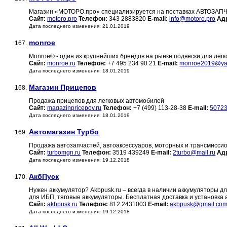
Магазин «МОТОРО.про» специализируется на поставках АВТОЗАПЧ
Сайт:
motoro.pro
Телефон:
343 2883820
E-mail:
info@motoro.pro
Ад
Дата последнего изменения: 21.01.2019
monroe
167.
Monroe® - один из крупнейших брендов на рынке подвески для легк
Сайт:
monroe.ru
Телефон:
+7 495 234 90 21
E-mail:
monroe2019@ya
Дата последнего изменения: 18.01.2019
Магазин Прицепов
168.
Продажа прицепов для легковых автомобилей
Сайт:
magazinpricepov.ru
Телефон:
+7 (499) 113-28-38
E-mail:
5072
Дата последнего изменения: 18.01.2019
Автомагазин Турбо
169.
Продажа автозапчастей, автоаксессуаров, моторных и трансмисси
Сайт:
turbomgn.ru
Телефон:
3519 439249
E-mail:
2turbo@mail.ru
Ад
Дата последнего изменения: 19.12.2018
АкбПуск
170.
Нужен аккумулятор? Akbpusk.ru – всегда в наличии аккумуляторы для
для ИБП, тяговые аккумуляторы. Бесплатная доставка и установка
Сайт:
akbpusk.ru
Телефон:
812 2431003
E-mail:
akbpusk@gmail.co
Дата последнего изменения: 19.12.2018