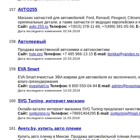
AVTO255
157.
Магазин запчастей для автомобилей: Ford, Renault, Peugeot, Citroen
оригинальные детали, а также запчасти от ведущих европейских и 
Сайт:
avto-255.ru
Телефон:
+7(915) 378-11-66, +7(499) 391-05-56,
E-
Дата последнего изменения: 02.04.2019
Автопервый
158.
Продажа качественной автохимии и автокосметики.
Сайт:
hvlp.pro
Телефон:
+7 495 966-13-15
E-mail:
itonika@yandex.ru
Дата последнего изменения: 22.03.2019
EVA Smart
159.
EVA Smart ячеистые ЭВА коврики для автомобиля из экологичного,
влаго-грязеудержания
Сайт:
evasmart.ru
Телефон:
8 800 550-04-94
E-mail:
admin@evasmart
Дата последнего изменения: 14.03.2019
SVG Tuning, интернет магазин
160.
Онлайн каталог интернет магазина SVG Tuning предлагает качест
Сайт:
svgtuning.ru
Телефон:
+79691404295
E-mail:
svgtuning@mail.
Дата последнего изменения: 11.03.2019
Avery.by, купить авто пленки
161.
Купить авто пленку в Минске. Продажа автомобильной пленки Avery