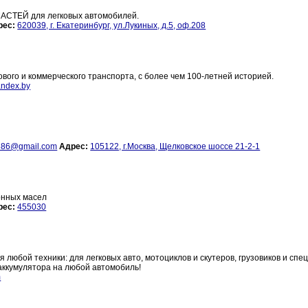
АСТЕЙ для легковых автомобилей.
рес:
620039, г. Екатеринбург, ул.Лукиных, д.5, оф.208
ового и коммерческого транспорта, с более чем 100-летней историей.
ndex.by
386@gmail.com
Адрес:
105122, г.Москва, Щелковское шоссе 21-2-1
онных масел
рес:
455030
 любой техники: для легковых авто, мотоциклов и скутеров, грузовиков и спец
 аккумулятора на любой автомобиль!
m