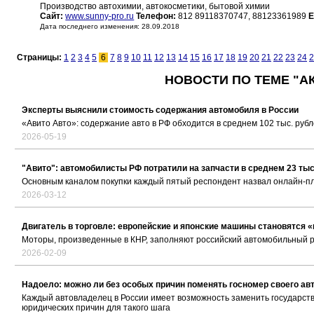
Производство автохимии, автокосметики, бытовой химии
Сайт:
www.sunny-pro.ru
Телефон:
812 89118370747, 88123361989
E
Дата последнего изменения: 28.09.2018
Страницы:
1
2
3
4
5
6
7
8
9
10
11
12
13
14
15
16
17
18
19
20
21
22
23
24
2
НОВОСТИ ПО ТЕМЕ "А
Эксперты выяснили стоимость содержания автомобиля в России
«Авито Авто»: содержание авто в РФ обходится в среднем 102 тыс. рубл
2026-05-19
"Авито": автомобилисты РФ потратили на запчасти в среднем 23 тыс
Основным каналом покупки каждый пятый респондент назвал онлайн-
2026-03-12
Двигатель в торговле: европейские и японские машины становятся 
Моторы, произведенные в КНР, заполняют российский автомобильный 
2026-02-09
Надоело: можно ли без особых причин поменять госномер своего ав
Каждый автовладелец в России имеет возможность заменить государств
юридических причин для такого шага