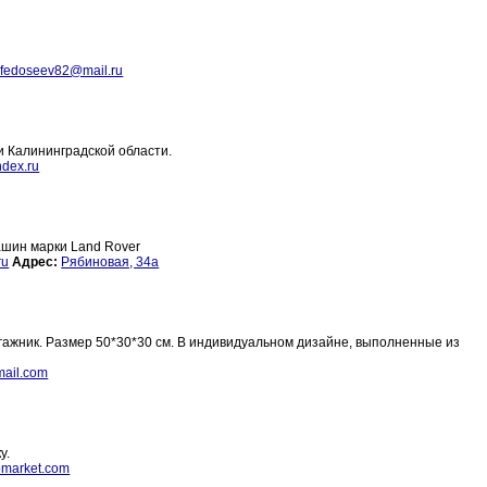
ik.fedoseev82@mail.ru
 и Калининградской области.
dex.ru
ашин марки Land Rover
ru
Адрес:
Рябиновая, 34а
агажник. Размер 50*30*30 см. В индивидуальном дизайне, выполненные из
ail.com
у.
market.com