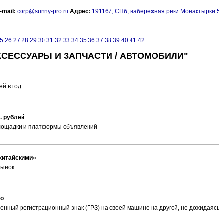
-mail:
corp@sunny-pro.ru
Адрес:
191167, СПб, набережная реки Монастырки 
5
26
27
28
29
30
31
32
33
34
35
36
37
38
39
40
41
42
КСЕССУАРЫ И ЗАПЧАСТИ / АВТОМОБИЛИ"
ей в год
. рублей
площадки и платформы объявлений
«китайскими»
рынок
то
енный регистрационный знак (ГРЗ) на своей машине на другой, не дожидаяс