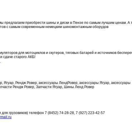
ы предлагаем приобрести шины и диски в Пензе по самым лучшим ценам. А 
стов с самым современным немецким шиномонтажным оборудов
муляторов для мотоциклов и скутеров, тяговых батарей и источников беспер
и сдаче старого АКБ!
u
р, Ягуар, Рендж Ровер, аксессуары ЛендРовер, аксессуары Ягуар, аксессуары
пчасти Рендж Ровер, Запчасти Ягуар, Шины Ленд Ровер
для грузовиков) телефон 7 (8452) 74-28-28, 7 (927) 223-42-57
@mail.ru