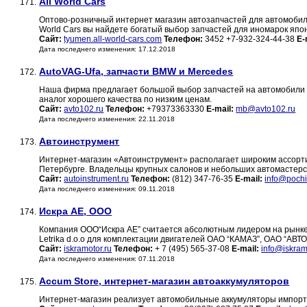
All World Cars
171.
Оптово-розничный интернет магазин автозапчастей для автомобиле
World Cars вы найдете богатый выбор запчастей для иномарок япон
Сайт:
tyumen.all-world-cars.com
Телефон:
3452 +7-932-324-44-38
E-
Дата последнего изменения: 17.12.2018
AutoVAG-Ufa, запчасти BMW и Mercedes
172.
Наша фирма предлагает большой выбор запчастей на автомобили B
аналог хорошего качества по низким ценам.
Сайт:
avto102.ru
Телефон:
+79373363330
E-mail:
mb@avto102.ru
Дата последнего изменения: 22.11.2018
Автоинструмент
173.
Интернет-магазин «Автоинструмент» располагает широким ассорти
Петербурге. Владельцы крупных салонов и небольших автомастерс
Сайт:
autoinstrument.ru
Телефон:
(812) 347-76-35
E-mail:
info@pochi
Дата последнего изменения: 09.11.2018
Искра АЕ, ООО
174.
Компания ООО“Искра АЕ” считается абсолютным лидером на рынке
Letrika d.o.o для комплектации двигателей ОАО “КАМАЗ”, ОАО “АВ
Сайт:
iskramotor.ru
Телефон:
+ 7 (495) 565-37-08
E-mail:
info@iskram
Дата последнего изменения: 07.11.2018
Accum Store, интернет-магазин автоаккумуляторов
175.
Интернет-магазин реализует автомобильные аккумуляторы импортно