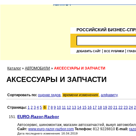
РОССИЙСКИЙ БИЗНЕС-СПР
|
|
ДОБАВИТЬ САЙТ
ВСЕ РУБРИКИ
ГЛАВ
Каталог
»
АВТОМОБИЛИ
»
АКСЕССУАРЫ И ЗАПЧАСТИ
АКСЕССУАРЫ И ЗАПЧАСТИ
Сортировать по:
оценке гидов
,
времени изменения
,
алфавиту
.
Страницы:
1
2
3
4
5
6
7
8
9
10
11
12
13
14
15
16
17
18
19
20
21
22
23
24
2
EURO-Razor-Razbor
151.
Автосервис, шиномонтаж, магазин автозапчастей, выкуп автомобил
Сайт:
www.euro-razor-razbor.com
Телефон:
812 9228810
E-mail:
raz
Дата последнего изменения: 16.04.2019