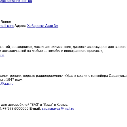
@accumstore.com.ua
&Romer.
mail.com
Адрес:
Хабаровск Лазо 3ж
астей, расходников, масел, автохимии, шин, дисков и аксессуаров для вашего
и автозапчастей на любые автомобили иностранного производ
rts
иоэлектроники, первые радиоприемники «Урал» сошли с конвейера Сарапульс
 в 1947 году.
at@aac.ru
ля автомобилей "ВАЗ" и "Лада" в Крыму.
, +7(978)9000555
E-mail:
zapasnavaz@mail.ru