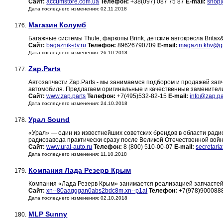
Сайт:
accumstore.com.ua
Телефон:
+38(097) 087 75 87
E-mail:
shop
Дата последнего изменения: 02.11.2018
Магазин Колумб
176.
Багажные системы Thule, фаркопы Brink, детские автокресла Britax
Сайт:
bagaznik-dv.ru
Телефон:
89626790709
E-mail:
magazin.khv@g
Дата последнего изменения: 26.10.2018
Zap.Parts
177.
Автозапчасти Zap.Parts - мы занимаемся подбором и продажей запч
автомобиля. Предлагаем оригинальные и качественные заменител
Сайт:
www.zap.parts
Телефон:
+7(495)532-82-15
E-mail:
info@zap.pa
Дата последнего изменения: 24.10.2018
Урал Sound
178.
«Урал» — один из известнейших советских брендов в области рад
радиозавода практически сразу после Великой Отечественной войны
Сайт:
www.ural-auto.ru
Телефон:
8 (800) 510-00-07
E-mail:
secretari
Дата последнего изменения: 11.10.2018
Компания Лада Резерв Крым
179.
Компания «Лада Резерв Крым» занимается реализацией запчастей д
Сайт:
xn--80aagggan0abs2bdc8m.xn--p1ai
Телефон:
+7(978)9000888
Дата последнего изменения: 02.10.2018
MLP Sunny
180.