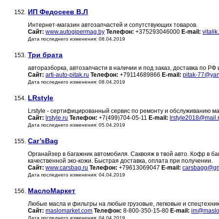
ИП Федосеев В.Л
152.
Интернет-магазин автозапчастей и сопутствующих товаров.
Сайт:
www.autogipermag.by
Телефон:
+375293046000
E-mail:
vital
Дата последнего изменения: 08.04.2019
Три брата
153.
авторазборка, автозапчасти в наличии и под заказ, доставка по РФ
Сайт:
arti-auto-pitak.ru
Телефон:
+79114689866
E-mail:
pitak-77@yan
Дата последнего изменения: 08.04.2019
LRstyle
154.
Lrstyle - сертифицированный сервис по ремонту и обслуживанию м
Сайт:
lrstyle.ru
Телефон:
+7(499)704-05-11
E-mail:
lrstyle2018@mail.
Дата последнего изменения: 05.04.2019
Car’sBag
155.
Органайзер в багажник автомобиля. Саквояж в твой авто. Кофр в б
качественной эко-кожи. Быстрая доставка, оплата при получении.
Сайт:
www.carsbag.ru
Телефон:
+79613069047
E-mail:
carsbagg@gm
Дата последнего изменения: 04.04.2019
МаслоМаркет
156.
Любые масла и фильтры на любые грузовые, легковые и спецтехник
Сайт:
maslomarket.com
Телефон:
8-800-350-15-80
E-mail:
im@maslo
Дата последнего изменения: 04.04.2019