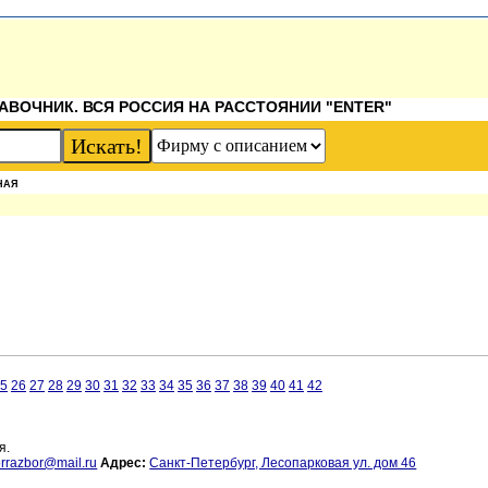
АВОЧНИК. ВСЯ РОССИЯ НА РАССТОЯНИИ "ENTER"
НАЯ
5
26
27
28
29
30
31
32
33
34
35
36
37
38
39
40
41
42
я.
orrazbor@mail.ru
Адрес:
Санкт-Петербург, Лесопарковая ул. дом 46