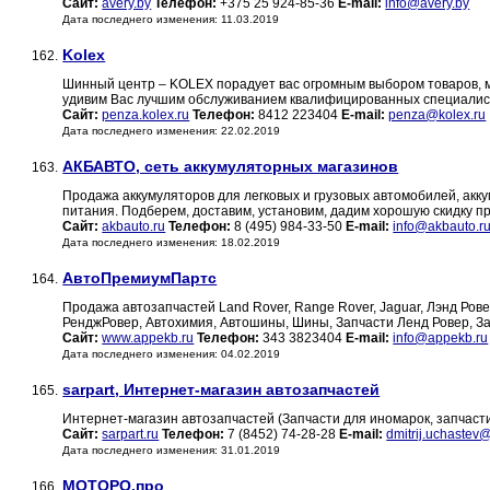
Сайт:
avery.by
Телефон:
+375 25 924-85-36
E-mail:
info@avery.by
Дата последнего изменения: 11.03.2019
Kolex
162.
Шинный центр – KOLEX порадует вас огромным выбором товаров, м
удивим Вас лучшим обслуживанием квалифицированных специали
Сайт:
penza.kolex.ru
Телефон:
8412 223404
E-mail:
penza@kolex.ru
Дата последнего изменения: 22.02.2019
АКБАВТО, сеть аккумуляторных магазинов
163.
Продажа аккумуляторов для легковых и грузовых автомобилей, акку
питания. Подберем, доставим, установим, дадим хорошую скидку пр
Сайт:
akbauto.ru
Телефон:
8 (495) 984-33-50
E-mail:
info@akbauto.r
Дата последнего изменения: 18.02.2019
АвтоПремиумПартс
164.
Продажа автозапчастей Land Rover, Range Rover, Jaguar, Лэнд Рове
РенджРовер, Автохимия, Автошины, Шины, Запчасти Ленд Ровер, За
Сайт:
www.appekb.ru
Телефон:
343 3823404
E-mail:
info@appekb.ru
Дата последнего изменения: 04.02.2019
sarpart, Интернет-магазин автозапчастей
165.
Интернет-магазин автозапчастей (Запчасти для иномарок, запчасти 
Сайт:
sarpart.ru
Телефон:
7 (8452) 74-28-28
E-mail:
dmitrij.uchastev
Дата последнего изменения: 31.01.2019
МОТОРО.про
166.