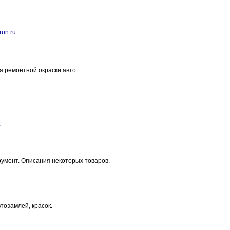
run.ru
я ремонтной окраски авто.
u
умент. Описания некоторых товаров.
тоэамлей, красок.