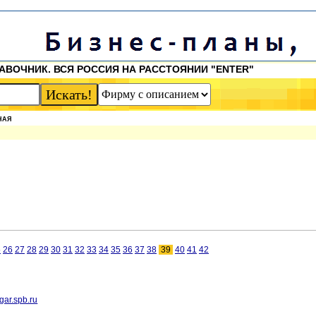
АВОЧНИК. ВСЯ РОССИЯ НА РАССТОЯНИИ "ENTER"
НАЯ
5
26
27
28
29
30
31
32
33
34
35
36
37
38
39
40
41
42
gar.spb.ru