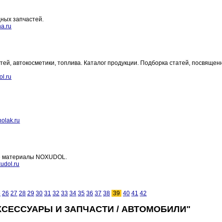
дных запчастей.
a.ru
тей, автокосметики, топлива. Каталог продукции. Подборка статей, посвящен
ol.ru
olak.ru
ие материалы NOXUDOL.
udol.ru
5
26
27
28
29
30
31
32
33
34
35
36
37
38
39
40
41
42
КСЕССУАРЫ И ЗАПЧАСТИ / АВТОМОБИЛИ"