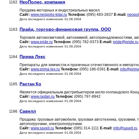
НеоПолис, компания
1162.
Продажа моторных и индустриальных масел.
Сайт:
www.neopolis-total.ru
Телефон:
(095) 483-2837
E-mail:
neopol
Дата последнего изменения: 01.08.2004
Прайд, торгово-финансовая группа, ООО
1163.
Торговля автокосметикой, автохимией, автопринадлежностями, ав
Сайт:
www.pride.ru
Телефон:
(095) 782-0373
E-mail:
pride@pride.ru
Дата последнего изменения: 01.08.2004
Прима Лекс
1164.
Препараты для химчисток и прачечных отечественного и импортно
Сайт:
www.prima-lex.ru
Телефон:
(095) 186-0391
E-mail:
info@prima
Дата последнего изменения: 01.08.2004
Растан Ко
1165.
Является официальным дистрибьютером англо-голландского Конц
Сайт:
www.rastan.ru
Телефон:
(095) 797-8942
Дата последнего изменения: 01.08.2004
Савелл
1166.
Продажа: грузовые автомобили, грузовая автотехника, грузовики, т
автопогрузчики, электропогрузчики.
Сайт:
www.savell.ru
Телефон:
(095) 314-1111
E-mail:
info@savell.ru
Дата последнего изменения: 01.08.2004