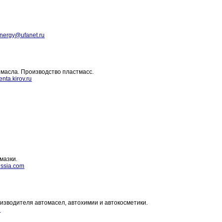
nergy@ufanet.ru
 масла. Производство пластмасс.
nta.kirov.ru
мазки.
ussia.com
изводителя автомасел, автохимии и автокосметики.
u