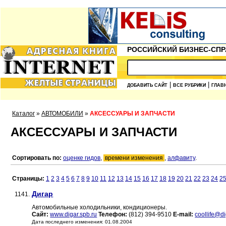
РОССИЙСКИЙ БИЗНЕС-СПР
|
|
ДОБАВИТЬ САЙТ
ВСЕ РУБРИКИ
ГЛАВ
Каталог
»
АВТОМОБИЛИ
»
АКСЕССУАРЫ И ЗАПЧАСТИ
АКСЕССУАРЫ И ЗАПЧАСТИ
Сортировать по:
оценке гидов
,
времени изменения
,
алфавиту
.
Страницы:
1
2
3
4
5
6
7
8
9
10
11
12
13
14
15
16
17
18
19
20
21
22
23
24
2
Дигар
1141.
Автомобильные холодильники, кондиционеры.
Сайт:
www.digar.spb.ru
Телефон:
(812) 394-9510
E-mail:
coollife@di
Дата последнего изменения: 01.08.2004