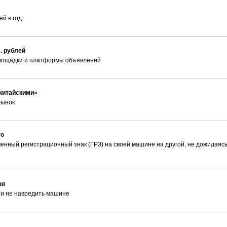
ей в год
. рублей
площадки и платформы объявлений
«китайскими»
рынок
то
енный регистрационный знак (ГРЗ) на своей машине на другой, не дожидаяс
зя
e и не навредить машине