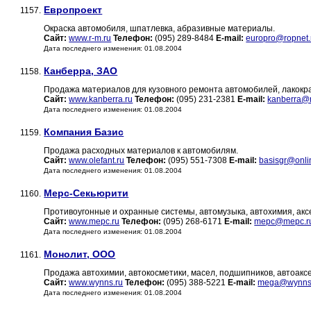
Европроект
1157.
Окраска автомобиля, шпатлевка, абразивные материалы.
Сайт:
www.r-m.ru
Телефон:
(095) 289-8484
E-mail:
europro@ropnet.
Дата последнего изменения: 01.08.2004
Канберра, ЗАО
1158.
Продажа материалов для кузовного ремонта автомобилей, лакокр
Сайт:
www.kanberra.ru
Телефон:
(095) 231-2381
E-mail:
kanberra@
Дата последнего изменения: 01.08.2004
Компания Базис
1159.
Продажа расходных материалов к автомобилям.
Сайт:
www.olefant.ru
Телефон:
(095) 551-7308
E-mail:
basisgr@onli
Дата последнего изменения: 01.08.2004
Мерс-Секьюрити
1160.
Противоугонные и охранные системы, автомузыка, автохимия, акс
Сайт:
www.mepc.ru
Телефон:
(095) 268-6171
E-mail:
mepc@mepc.r
Дата последнего изменения: 01.08.2004
Монолит, ООО
1161.
Продажа автохимии, автокосметики, масел, подшипников, автоакс
Сайт:
www.wynns.ru
Телефон:
(095) 388-5221
E-mail:
mega@wynns
Дата последнего изменения: 01.08.2004