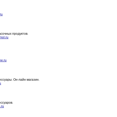
ru
асочных продуктов.
mol.ru
ne.ru
ессуары. Он-лайн магазин.
u
ессуаров.
.ru