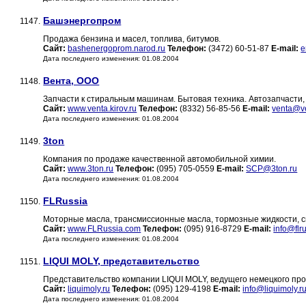
Башэнергопром
1147.
Продажа бензина и масел, топлива, битумов.
Сайт:
bashenergoprom.narod.ru
Телефон:
(3472) 60-51-87
E-mail:
e
Дата последнего изменения: 01.08.2004
Вента, ООО
1148.
Запчасти к стиральным машинам. Бытовая техника. Автозапчасти,
Сайт:
www.venta.kirov.ru
Телефон:
(8332) 56-85-56
E-mail:
venta@ve
Дата последнего изменения: 01.08.2004
3ton
1149.
Компания по продаже качественной автомобильной химии.
Сайт:
www.3ton.ru
Телефон:
(095) 705-0559
E-mail:
SCP@3ton.ru
Дата последнего изменения: 01.08.2004
FLRussia
1150.
Моторные масла, трансмиссионные масла, тормозные жидкости, с
Сайт:
www.FLRussia.com
Телефон:
(095) 916-8729
E-mail:
info@flr
Дата последнего изменения: 01.08.2004
LIQUI MOLY, представительство
1151.
Представительство компании LIQUI MOLY, ведущего немецкого про
Сайт:
liquimoly.ru
Телефон:
(095) 129-4198
E-mail:
info@liquimoly.r
Дата последнего изменения: 01.08.2004