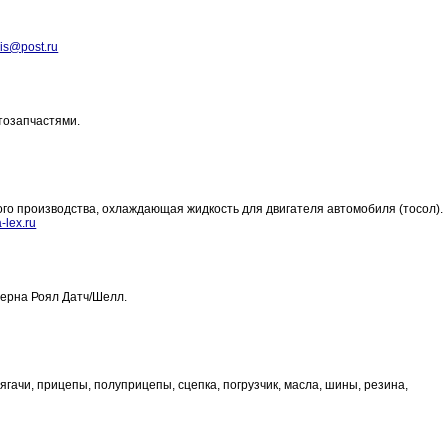
is@post.ru
тозапчастями.
го производства, охлаждающая жидкость для двигателя автомобиля (тосол).
-lex.ru
ерна Роял Датч/Шелл.
ягачи, прицепы, полуприцепы, сцепка, погрузчик, масла, шины, резина,