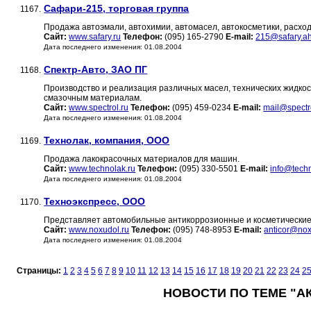
Сафари-215, торговая группа
1167.
Продажа автоэмали, автохимии, автомасел, автокосметики, расхо
Сайт:
www.safary.ru
Телефон:
(095) 165-2790
E-mail:
215@safary.ah
Дата последнего изменения: 01.08.2004
Спектр-Авто, ЗАО ПГ
1168.
Производство и реализация различных масел, технических жидкос
смазочным материалам.
Сайт:
www.spectrol.ru
Телефон:
(095) 459-0234
E-mail:
mail@spectr
Дата последнего изменения: 01.08.2004
Технолак, компания, ООО
1169.
Продажа лакокрасочных материалов для машин.
Сайт:
www.technolak.ru
Телефон:
(095) 330-5501
E-mail:
info@techn
Дата последнего изменения: 01.08.2004
Техноэкспресс, ООО
1170.
Представляет автомобильные антикоррозионные и косметическ
Сайт:
www.noxudol.ru
Телефон:
(095) 748-8953
E-mail:
anticor@nox
Дата последнего изменения: 01.08.2004
Страницы:
1
2
3
4
5
6
7
8
9
10
11
12
13
14
15
16
17
18
19
20
21
22
23
24
2
НОВОСТИ ПО ТЕМЕ "А