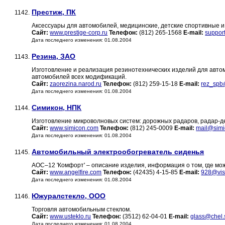
Престиж, ПК
1142.
Аксессуары для автомобилей, медицинские, детские спортивные и
Сайт:
www.prestige-corp.ru
Телефон:
(812) 265-1568
E-mail:
suppor
Дата последнего изменения: 01.08.2004
Резина, ЗАО
1143.
Изготовление и реализация резинотехнических изделий для автомо
автомобилей всех модификаций.
Сайт:
zaorezina.narod.ru
Телефон:
(812) 259-15-18
E-mail:
rez_spb
Дата последнего изменения: 01.08.2004
Симикон, НПК
1144.
Изготовление микроволновых систем: дорожных радаров, радар-д
Сайт:
www.simicon.com
Телефон:
(812) 245-0009
E-mail:
mail@sim
Дата последнего изменения: 01.08.2004
Автомобильный электрообогреватель сиденья
1145.
АОС–12 'Комфорт' – описание изделия, информация о том, где мож
Сайт:
www.angelfire.com
Телефон:
(42435) 4-15-85
E-mail:
928@visi
Дата последнего изменения: 01.08.2004
Южуралстекло, ООО
1146.
Торговля автомобильным стеклом.
Сайт:
www.usteklo.ru
Телефон:
(3512) 62-04-01
E-mail:
glass@chel.
Дата последнего изменения: 01.08.2004