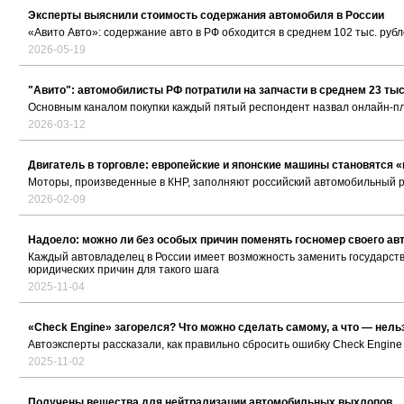
Эксперты выяснили стоимость содержания автомобиля в России
«Авито Авто»: содержание авто в РФ обходится в среднем 102 тыс. рубл
2026-05-19
"Авито": автомобилисты РФ потратили на запчасти в среднем 23 тыс
Основным каналом покупки каждый пятый респондент назвал онлайн-
2026-03-12
Двигатель в торговле: европейские и японские машины становятся 
Моторы, произведенные в КНР, заполняют российский автомобильный 
2026-02-09
Надоело: можно ли без особых причин поменять госномер своего ав
Каждый автовладелец в России имеет возможность заменить государств
юридических причин для такого шага
2025-11-04
«Check Engine» загорелся? Что можно сделать самому, а что — нель
Автоэксперты рассказали, как правильно сбросить ошибку Check Engin
2025-11-02
Получены вещества для нейтрализации автомобильных выхлопов