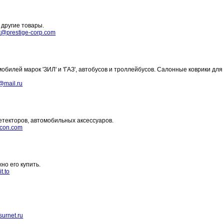
 другие товары.
t@prestige-corp.com
билей марок 'ЗИЛ' и 'ГАЗ', автобусов и троллейбусов. Салонные коврики для
@mail.ru
етекторов, автомобильных аксессуаров.
icon.com
но его купить.
t.to
surnet.ru