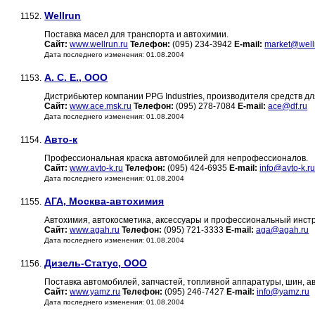
Wellrun
1152.
Поставка масел для транспорта и автохимии.
Сайт:
www.wellrun.ru
Телефон:
(095) 234-3942
E-mail:
market@well
Дата последнего изменения: 01.08.2004
А. С. Е., ООО
1153.
Дистрибьютер компании PPG Industries, производителя средств дл
Сайт:
www.ace.msk.ru
Телефон:
(095) 278-7084
E-mail:
ace@df.ru
Дата последнего изменения: 01.08.2004
Авто-к
1154.
Профессиональная краска автомобилей для непрофессионалов.
Сайт:
www.avto-k.ru
Телефон:
(095) 424-6935
E-mail:
info@avto-k.r
Дата последнего изменения: 01.08.2004
АГА, Москва-автохимия
1155.
Автохимия, автокосметика, аксессуары и профессиональный инстр
Сайт:
www.agah.ru
Телефон:
(095) 721-3333
E-mail:
aga@agah.ru
Дата последнего изменения: 01.08.2004
Дизель-Статус, ООО
1156.
Поставка автомобилей, запчастей, топливной аппаратуры, шин, ав
Сайт:
www.yamz.ru
Телефон:
(095) 246-7427
E-mail:
info@yamz.ru
Дата последнего изменения: 01.08.2004