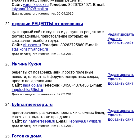
вложить в нашу копилку ваши рецепты.
Сайт:
varenik.ucoz.ru
Телефон:
89267034971
E-mail:
tatyana0707@mail.ru
Дата последнего изменения: 06.04.2010
вкусные РЕЦЕПТЫ от хозяюшки
22.
кулинарный сайт о вкусных и доступных рецептах с
Редактировать
фотографиями, приготовление которых не
Удалить
составляет особого труда.
Добавить сайт
Сайт:
vkusney.ru
Телефон:
89263725860
E-mail:
stasikons@yandex.ru
Дата последнего изменения: 30.03.2010
Ингина Кухня
23.
рецепты от поваренка инги, просто полезные
Редактировать
новости, конкретный форум о конкретных вещах,
Удалить
просто поваренок инга
Добавить сайт
Сайт:
inga.do.am
Телефон:
(3456) 4376456
E-mail:
ingulechka@list.ru
Дата последнего изменения: 09.02.2010
kylinarnieresepti.ru
24.
Редактировать
приготовление различных простых и сложных блюд,
Удалить
советы по подготовке праздника
Добавить сайт
Сайт:
kylinarnieresepti.ru
E-mail:
leonova.87@list.ru
Дата последнего изменения: 18.01.2010
Готовка дома
25.