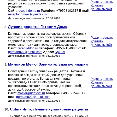
Редактировать
рецептов которые можно приготовить в домашних
Удалить
условиях.
Добавить сайт
Сайт:
recepti-doma.ru
Телефон:
+79528102317
E-mail:
recepti-doma-x@yandex.ru
Дата последнего изменения: 17.08.2018
Лучшие рецепты Готовим Дома
8.
Кулинарные рецепты на все случаи жизни. Сборник
простых и сложных способов приготовления
Редактировать
здоровой и диетической пищи как для употребления
Удалить
ежедневно, так и для торжественных случаев.
Добавить сайт
Сайт:
recepti-blog.ru
Телефон:
84953215490
E-mail:
german822@gmail.com
Адрес:
Брянск
Дата последнего изменения: 05.02.2018
Миллион Меню, Занимательная кулинария
9.
Популярный сайт кулинарных рецептов. Вкусные и
полезные блюда на каждый день и для украшения
праздничного стола. Большая кулинарная
Редактировать
энциклопедия Culinar-Info приглашает на
Удалить
презентации восхитительных блюд европейской,
Добавить сайт
азиатской, восточной кухни,
Сайт:
master-prigotovit.ru
Телефон:
84953215490
E-
mail:
german822@gmail.com
Дата последнего изменения: 02.02.2018
Culinar-Info, Лучшие кулинарные рецепты
10.
Кулинарные рецепты на все случаи жизни. Сборник