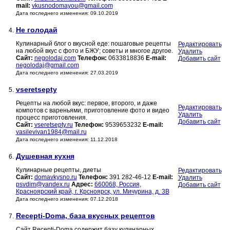
mail:
vkusnodomayou@gmail.com
Дата последнего изменения: 09.10.2019
Не голодай
4.
Кулинарный блог о вкусной еде: пошаговые рецепты
Редактировать
на любой вкус с фото и БЖУ; советы и многое другое.
Удалить
Сайт:
negolodaj.com
Телефон:
0633818836
E-mail:
Добавить сайт
negolodaj@gmail.com
Дата последнего изменения: 27.03.2019
vseretsepty
5.
Рецепты на любой вкус: первое, второго, и даже
Редактировать
компотов с вареньями, приготовление фото и видео
Удалить
процесс приготовления.
Добавить сайт
Сайт:
vseretsepty.ru
Телефон:
9539653232
E-mail:
vasilevivan1984@mail.ru
Дата последнего изменения: 11.12.2018
Душевная кухня
6.
Кулинарные рецепты, диеты
Редактировать
Сайт:
domavkysno.ru
Телефон:
391 282-46-12
E-mail:
Удалить
psvdim@yandex.ru
Адрес:
660068, Россия,
Добавить сайт
Красноярский край, г. Крсноярск, ул. Мичурина, д. 3В
Дата последнего изменения: 07.12.2018
Recepti-Doma, база вкусных рецептов
7.
Сайт Recepti-Doma содержит базу кулинарных