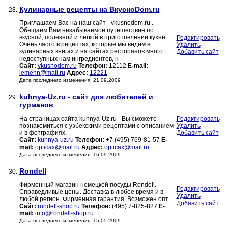
Кулинарные рецепты на ВкусноDom.ru
28.
Приглашаем Вас на наш сайт - vkusnodom.ru .
Обещаем Вам незабываемое путешествие по
вкусной, полезной и легкой в приготовлении кухне.
Редактировать
Очень часто в рецептах, которые мы видим в
Удалить
кулинарных книгах и на сайтах ресторанов много
Добавить сайт
недоступных нам ингредиентов, н
Сайт:
vkusnodom.ru
Телефон:
12112
E-mail:
lemehn@mail.ru
Адрес:
12221
Дата последнего изменения: 21.09.2009
kuhnya-Uz.ru - сайт для любителей и
29.
гурманов
На страницах сайта kuhnya-Uz.ru - Вы сможете
Редактировать
познакомиться с узбекскими рецептами с описанием
Удалить
и в фотграфиях.
Добавить сайт
Сайт:
kuhnya-uz.ru
Телефон:
+7 (495) 769-81-57
E-
mail:
opticax@mail.ru
Адрес:
opticax@mail.ru
Дата последнего изменения: 16.09.2009
Rondell
30.
Фирменный магазин немецкой посуды Rondell.
Редактировать
Справедливые цены. Доставка в любое время и в
Удалить
любой регион. Фирменная гарантия. Возможен опт.
Добавить сайт
Сайт:
rondell-shop.ru
Телефон:
(495) 7-825-827
E-
mail:
info@rondell-shop.ru
Дата последнего изменения: 15.05.2009