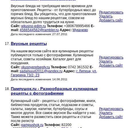
Вкусные блюда не требующие много времени для
приготовления. Рецепты - от бутербродных масс до
Редактировать
горячих блюд. Вы убедитесь, что для приготовления
Удалить
вкусных блюд по нашим рецептам, совсем не
Добавить сайт
обязательно долго трудиться на кухне.
Сайт:
wkusno-edim.ru
Телефон:
+380678995466
E-
mail:
4566544562@rambler.ru
Адрес:
Мукачево
Дата последнего изменения: 27.07.2011
Вкусные рецепты
17.
На нашем вкусном сайте все кулинарные рецепты
публикуются только с фотографиями. Кулинарные
Редактировать
статьи, советы хозяйкам. Каталог диет для
Удалить
похудения.
Добавить сайт
Сайт:
vkusnyeretsepty.ru
Телефон:
0742 361532
E-
mail:
sadalsuud2011@yandex.ru
Адрес:
г. Липецк, ул.
Гагарина 73/2- 23
Дата последнего изменения: 14.06.2011
Пампушок.ru - Разнообразные кулинарные
18.
рецепты с фотографиями
Кулинарный сайт - рецепты с фотографиями, книги,
библиотека продуктов, статьи, подсказки и советы,
салаты, закуски, напитки, бутерброды, соусы и
Редактировать
многое другое. Все самое вкусное Вы найдете у нас.
Удалить
Также можете разместить свои рецепты и статьи
Добавить сайт
после регистр
Сайт:
pampushok.ru
Телефон:
82200