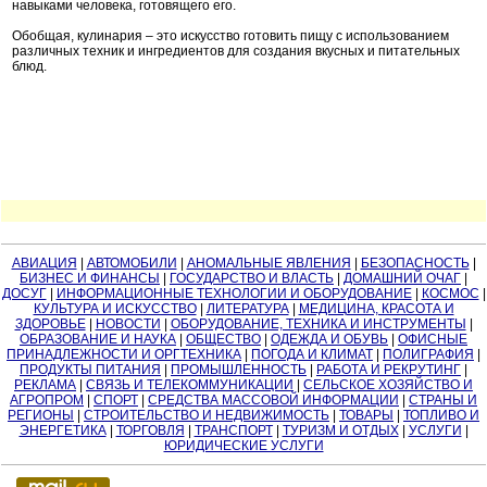
навыками человека, готовящего его.
Обобщая, кулинария – это искусство готовить пищу с использованием
различных техник и ингредиентов для создания вкусных и питательных
блюд.
АВИАЦИЯ
|
АВТОМОБИЛИ
|
АНОМАЛЬНЫЕ ЯВЛЕНИЯ
|
БЕЗОПАСНОСТЬ
|
БИЗНЕС И ФИНАНСЫ
|
ГОСУДАРСТВО И ВЛАСТЬ
|
ДОМАШНИЙ ОЧАГ
|
ДОСУГ
|
ИНФОРМАЦИОННЫЕ ТЕХНОЛОГИИ И ОБОРУДОВАНИЕ
|
КОСМОС
|
КУЛЬТУРА И ИСКУССТВО
|
ЛИТЕРАТУРА
|
МЕДИЦИНА, КРАСОТА И
ЗДОРОВЬЕ
|
НОВОСТИ
|
ОБОРУДОВАНИЕ, ТЕХНИКА И ИНСТРУМЕНТЫ
|
ОБРАЗОВАНИЕ И НАУКА
|
ОБЩЕСТВО
|
ОДЕЖДА И ОБУВЬ
|
ОФИСНЫЕ
ПРИНАДЛЕЖНОСТИ И ОРГТЕХНИКА
|
ПОГОДА И КЛИМАТ
|
ПОЛИГРАФИЯ
|
ПРОДУКТЫ ПИТАНИЯ
|
ПРОМЫШЛЕННОСТЬ
|
РАБОТА И РЕКРУТИНГ
|
РЕКЛАМА
|
СВЯЗЬ И ТЕЛЕКОММУНИКАЦИИ
|
СЕЛЬСКОЕ ХОЗЯЙСТВО И
АГРОПРОМ
|
СПОРТ
|
СРЕДСТВА МАССОВОЙ ИНФОРМАЦИИ
|
СТРАНЫ И
РЕГИОНЫ
|
СТРОИТЕЛЬСТВО И НЕДВИЖИМОСТЬ
|
ТОВАРЫ
|
ТОПЛИВО И
ЭНЕРГЕТИКА
|
ТОРГОВЛЯ
|
ТРАНСПОРТ
|
ТУРИЗМ И ОТДЫХ
|
УСЛУГИ
|
ЮРИДИЧЕСКИЕ УСЛУГИ