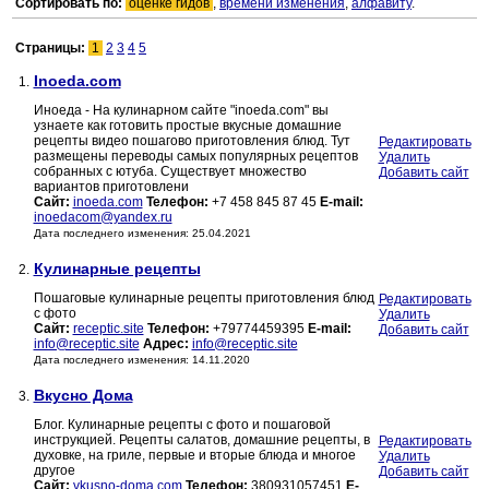
Сортировать по:
оценке гидов
,
времени изменения
,
алфавиту
.
Страницы:
1
2
3
4
5
Inoeda.com
1.
Иноеда - На кулинарном сайте "inoeda.com" вы
узнаете как готовить простые вкусные домашние
рецепты видео пошагово приготовления блюд. Тут
Редактировать
размещены переводы самых популярных рецептов
Удалить
собранных с ютуба. Существует множество
Добавить сайт
вариантов приготовлени
Сайт:
inoeda.com
Телефон:
+7 458 845 87 45
E-mail:
inoedacom@yandex.ru
Дата последнего изменения: 25.04.2021
Кулинарные рецепты
2.
Пошаговые кулинарные рецепты приготовления блюд
Редактировать
с фото
Удалить
Сайт:
receptic.site
Телефон:
+79774459395
E-mail:
Добавить сайт
info@receptic.site
Адрес:
info@receptic.site
Дата последнего изменения: 14.11.2020
Вкусно Дома
3.
Блог. Кулинарные рецепты с фото и пошаговой
инструкцией. Рецепты салатов, домашние рецепты, в
Редактировать
духовке, на гриле, первые и вторые блюда и многое
Удалить
другое
Добавить сайт
Сайт:
vkusno-doma.com
Телефон:
380931057451
E-