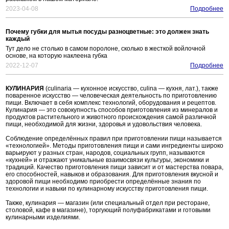
2023-04-08
Подробнее
Почему губки для мытья посуды разноцветные: это должен знать
каждый
Тут дело не столько в самом поролоне, сколько в жесткой войлочной
основе, на которую наклеена губка
2022-12-07
Подробнее
КУЛИНАРИЯ
(culinaria — кухонное искусство, culina — кухня, лат.), также
поваренное искусство — человеческая деятельность по приготовлению
пищи. Включает в себя комплекс технологий, оборудования и рецептов.
Кулинария — это совокупность способов приготовления из минералов и
продуктов растительного и животного происхождения самой различной
пищи, необходимой для жизни, здоровья и удовольствия человека.
Соблюдение определённых правил при приготовлении пищи называется
«технологией». Методы приготовления пищи и сами ингредиенты широко
варьируют у разных стран, народов, социальных групп, называются
«кухней» и отражают уникальные взаимосвязи культуры, экономики и
традиций. Качество приготовления пищи зависит и от мастерства повара,
его способностей, навыков и образования. Для приготовления вкусной и
здоровой пищи необходимо приобрести определённые знания по
технологии и навыки по кулинарному искусству приготовления пищи.
Также, кулинария — магазин (или специальный отдел при ресторане,
столовой, кафе в магазине), торгующий полуфабрикатами и готовыми
кулинарными изделиями.