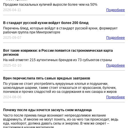
Продажи пасхальных куличей выросли более чем на 50%
2026-04-11
Подробнее
В стандарт русской кухни войдет более 200 блюд
Перечень блюд, которые войдут в стандарт русской кухни, формирует
рабочая группа при Минпромторге
2025-09-07
Подробнее
Вот такие коврижки: в России появится гастрономическая карта
регионов
На ней отметят 215 аутентичных брендов из 73 субъектов страны
2025-02-10
Подробнее
Врач перечислила пять самых вредных завтраков
По утрам не стоит употреблять кукурузные хлопья и подушечки,
шоколадные шарики, также стоит отказаться от круассанов, булочек,
пончиков и прочих сладостей из-за содержания в них сахара и жиров
2024-08-06
Подробнее
Почему после еды хочется заснуть сном младенца
Часто после приема пищи возникает непреодолимое желание
вздремнуть. И многие не могут понять, из-за чего так происходит, ведь
еда, наоборот, должна давать силы и энергию. В чем же секрет –
расскажем в нашем материале.