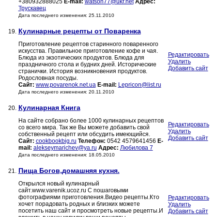
+380932888025
E-mail:
watson77@ukr.net
Адрес:
Трускавец
Дата последнего изменения: 25.11.2010
Кулинарные рецепты от Поваренка
19.
Приготовление рецептов старинного поваренного
искусства. Правильное приготовление кофе и чая.
Редактировать
Блюда из экзотических продуктов. Блюда для
Удалить
праздничного стола и будних дней. Исторические
Добавить сайт
странички. История возникновения продуктов.
Родословная посуды.
Сайт:
www.povarenok.net.ua
E-mail:
Lepricon@list.ru
Дата последнего изменения: 20.11.2010
Кулинарная Книга
20.
На сайте собрано более 1000 кулинарных рецептов
Редактировать
со всего мира. Так же Вы можете добавить свой
Удалить
собственный рецепт или обсудить имеющийся.
Добавить сайт
Сайт:
cookbookbig.ru
Телефон:
0542 4579641456
E-
mail:
alekseymarichev@ya.ru
Адрес:
Любилова 7
Дата последнего изменения: 18.05.2010
Пища Богов,домашняя кухня.
21.
Открылся новый кулинарный
сайт.www.varenik.ucoz.ru С пошаговыми
фотографиями приготовления.Видео рецепты.Кто
Редактировать
хочет порадовать родных и близких можете
Удалить
посетить наш сайт и просмотреть новые рецепты.И
Добавить сайт