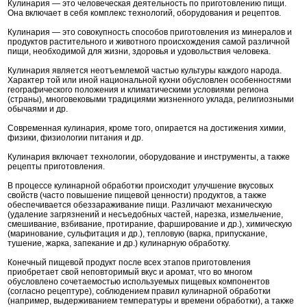
Кулинария — это человеческая деятельность по приготовлению пищи.
Она включает в себя комплекс технологий, оборудования и рецептов.
Кулинария — это совокупность способов приготовления из минералов и
продуктов растительного и животного происхождения самой различной
пищи, необходимой для жизни, здоровья и удовольствия человека.
Кулинария является неотъемлемой частью культуры каждого народа.
Характер той или иной национальной кухни обусловлен особенностями
географического положения и климатическими условиями региона
(страны), многовековыми традициями жизненного уклада, религиозными
обычаями и др.
Современная кулинария, кроме того, опирается на достижения химии,
физики, физиологии питания и др.
Кулинария включает технологии, оборудование и инструменты, а также
рецепты приготовления.
В процессе кулинарной обработки происходит улучшение вкусовых
свойств (часто повышение пищевой ценности) продуктов, а также
обеспечивается обеззараживание пищи. Различают механическую
(удаление загрязнений и несъедобных частей, нарезка, измельчение,
смешивание, взбивание, протирание, фарширование и др.), химическую
(маринование, сульфитация и др.), тепловую (варка, припускание,
тушение, жарка, запекание и др.) кулинарную обработку.
Конечный пищевой продукт после всех этапов приготовления
приобретает свой неповторимый вкус и аромат, что во многом
обусловлено сочетаемостью используемых пищевых компонентов
(согласно рецептуре), соблюдением правил кулинарной обработки
(например, выдерживанием температуры и времени обработки), а также