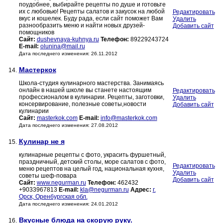
поудобнее, выбирайте рецепты по душе и готовьте
их с любовью! Рецепты салатов и закусок на любой
Редактировать
вкус и кошелек. Буду рада, если сайт поможет Вам
Удалить
разнообразить меню и найти новых друзей-
Добавить сайт
помощников
Сайт:
dushevnaya-kuhnya.ru
Телефон:
89229243724
E-mail:
olunina@mail.ru
Дата последнего изменения: 26.11.2012
Мастеркок
14.
Школа-студия кулинарного мастерства. Занимаясь
онлайн в нашей школе вы станете настоящим
Редактировать
профессионалом в кулинарии. Рецепты, заготовки,
Удалить
консервирование, полезные советы,новости
Добавить сайт
кулинарии
Сайт:
masterkok.com
E-mail:
info@masterkok.com
Дата последнего изменения: 27.08.2012
Кулинар не я
15.
кулинарные рецепты с фото, украсить фуршетный,
праздничный, детский столы, море салатов с фото,
Редактировать
меню рецептов на целый год, национальная кухня,
Удалить
советы шеф-повара
Добавить сайт
Сайт:
www.negurman.ru
Телефон:
462432
+9033967813
E-mail:
kla@negurman.ru
Адрес:
г.
Орск, Оренбургская обл.
Дата последнего изменения: 24.01.2012
Вкусные блюда на скорую руку.
16.