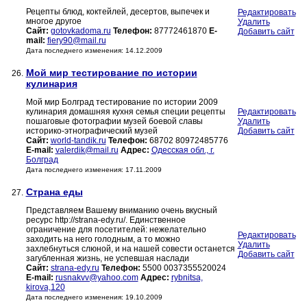
Рецепты блюд, коктейлей, десертов, выпечек и
Редактировать
многое другое
Удалить
Сайт:
gotovkadoma.ru
Телефон:
87772461870
E-
Добавить сайт
mail:
fiery90@mail.ru
Дата последнего изменения: 14.12.2009
Мой мир тестирование по истории
26.
кулинария
Мой мир Болград тестирование по истории 2009
кулинария домашняя кухня семья специи рецепты
Редактировать
пошаговые фотографии музей боевой славы
Удалить
историко-этнографический музей
Добавить сайт
Сайт:
world-tandik.ru
Телефон:
68702 80972485776
E-mail:
valerdik@mail.ru
Адрес:
Одесская обл., г.
Болград
Дата последнего изменения: 17.11.2009
Страна еды
27.
Представляем Вашему вниманию очень вкусный
ресурс http://strana-edy.ru/. Единственное
ограничение для посетителей: нежелательно
Редактировать
заходить на него голодным, а то можно
Удалить
захлебнуться слюной, и на нашей совести останется
Добавить сайт
загубленная жизнь, не успевшая наслади
Сайт:
strana-edy.ru
Телефон:
5500 0037355520024
E-mail:
rusnakvv@yahoo.com
Адрес:
rybnitsa,
kirova,120
Дата последнего изменения: 19.10.2009