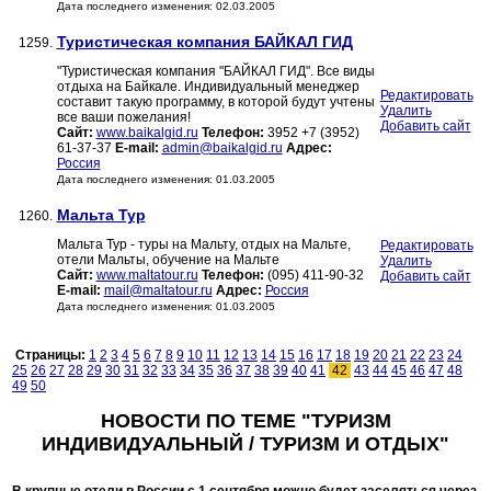
Дата последнего изменения: 02.03.2005
Туристическая компания БАЙКАЛ ГИД
1259.
"Туристическая компания "БАЙКАЛ ГИД". Все виды
отдыха на Байкале. Индивидуальный менеджер
Редактировать
составит такую программу, в которой будут учтены
Удалить
все ваши пожелания!
Добавить сайт
Сайт:
www.baikalgid.ru
Телефон:
3952 +7 (3952)
61-37-37
E-mail:
admin@baikalgid.ru
Адрес:
Россия
Дата последнего изменения: 01.03.2005
Мальта Тур
1260.
Мальта Тур - туры на Мальту, отдых на Мальте,
Редактировать
отели Мальты, обучение на Мальте
Удалить
Сайт:
www.maltatour.ru
Телефон:
(095) 411-90-32
Добавить сайт
E-mail:
mail@maltatour.ru
Адрес:
Россия
Дата последнего изменения: 01.03.2005
Страницы:
1
2
3
4
5
6
7
8
9
10
11
12
13
14
15
16
17
18
19
20
21
22
23
24
25
26
27
28
29
30
31
32
33
34
35
36
37
38
39
40
41
42
43
44
45
46
47
48
49
50
НОВОСТИ ПО ТЕМЕ "ТУРИЗМ
ИНДИВИДУАЛЬНЫЙ / ТУРИЗМ И ОТДЫХ"