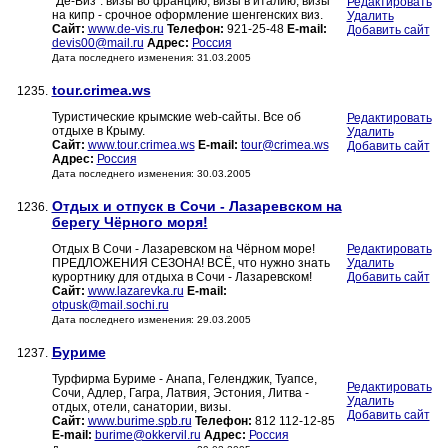
"Де-Виз": визы во францию, визы в италию, визы
Редактировать
на кипр - срочное оформление шенгенских виз.
Удалить
Сайт:
www.de-vis.ru
Телефон:
921-25-48
E-mail:
Добавить сайт
devis00@mail.ru
Адрес:
Россия
Дата последнего изменения: 31.03.2005
tour.crimea.ws
1235.
Туристические крымские web-сайты. Все об
Редактировать
отдыхе в Крыму.
Удалить
Сайт:
www.tour.crimea.ws
E-mail:
tour@crimea.ws
Добавить сайт
Адрес:
Россия
Дата последнего изменения: 30.03.2005
Отдых и отпуск в Сочи - Лазаревском на
1236.
берегу Чёрного моря!
Отдых В Сочи - Лазаревском на Чёрном море!
Редактировать
ПРЕДЛОЖЕНИЯ СЕЗОНА! ВСЁ, что нужно знать
Удалить
курортнику для отдыха в Сочи - Лазаревском!
Добавить сайт
Сайт:
www.lazarevka.ru
E-mail:
otpusk@mail.sochi.ru
Дата последнего изменения: 29.03.2005
Буриме
1237.
Турфирма Буриме - Анапа, Геленджик, Туапсе,
Редактировать
Сочи, Адлер, Гагра, Латвия, Эстония, Литва -
Удалить
отдых, отели, санатории, визы.
Добавить сайт
Сайт:
www.burime.spb.ru
Телефон:
812 112-12-85
E-mail:
burime@okkervil.ru
Адрес:
Россия