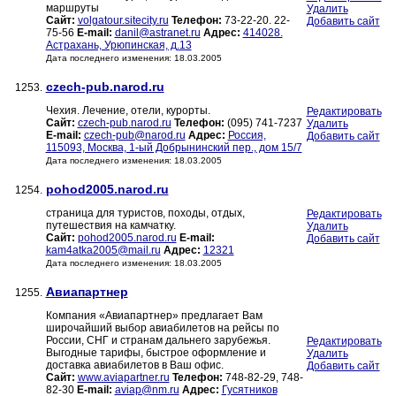
маршруты
Удалить
Сайт:
volgatour.sitecity.ru
Телефон:
73-22-20. 22-
Добавить сайт
75-56
E-mail:
danil@astranet.ru
Адрес:
414028.
Астрахань, Урюпинская, д.13
Дата последнего изменения: 18.03.2005
czech-pub.narod.ru
1253.
Чехия. Лечение, отели, курорты.
Редактировать
Сайт:
czech-pub.narod.ru
Телефон:
(095) 741-7237
Удалить
E-mail:
czech-pub@narod.ru
Адрес:
Россия,
Добавить сайт
115093, Москва, 1-ый Добрынинский пер., дом 15/7
Дата последнего изменения: 18.03.2005
pohod2005.narod.ru
1254.
страница для туристов, походы, отдых,
Редактировать
путешествия на камчатку.
Удалить
Сайт:
pohod2005.narod.ru
E-mail:
Добавить сайт
kam4atka2005@mail.ru
Адрес:
12321
Дата последнего изменения: 18.03.2005
Авиапартнер
1255.
Компания «Авиапартнер» предлагает Вам
широчайший выбор авиабилетов на рейсы по
России, СНГ и странам дальнего зарубежья.
Редактировать
Выгодные тарифы, быстрое оформление и
Удалить
доставка авиабилетов в Ваш офис.
Добавить сайт
Сайт:
www.aviapartner.ru
Телефон:
748-82-29, 748-
82-30
E-mail:
aviap@nm.ru
Адрес:
Гусятников