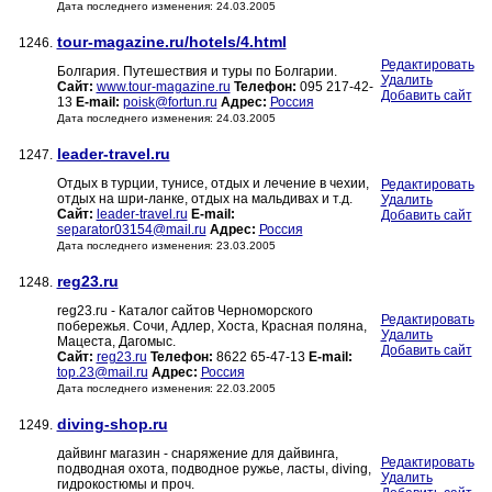
Дата последнего изменения: 24.03.2005
tour-magazine.ru/hotels/4.html
1246.
Редактировать
Болгария. Путешествия и туры по Болгарии.
Удалить
Сайт:
www.tour-magazine.ru
Телефон:
095 217-42-
Добавить сайт
13
E-mail:
poisk@fortun.ru
Адрес:
Россия
Дата последнего изменения: 24.03.2005
leader-travel.ru
1247.
Отдых в турции, тунисе, отдых и лечение в чехии,
Редактировать
отдых на шри-ланке, отдых на мальдивах и т.д.
Удалить
Сайт:
leader-travel.ru
E-mail:
Добавить сайт
separator03154@mail.ru
Адрес:
Россия
Дата последнего изменения: 23.03.2005
reg23.ru
1248.
reg23.ru - Каталог сайтов Черноморского
Редактировать
побережья. Сочи, Адлер, Хоста, Красная поляна,
Удалить
Мацеста, Дагомыс.
Добавить сайт
Сайт:
reg23.ru
Телефон:
8622 65-47-13
E-mail:
top.23@mail.ru
Адрес:
Россия
Дата последнего изменения: 22.03.2005
diving-shop.ru
1249.
дайвинг магазин - снаряжение для дайвинга,
Редактировать
подводная охота, подводное ружье, ласты, diving,
Удалить
гидрокостюмы и проч.