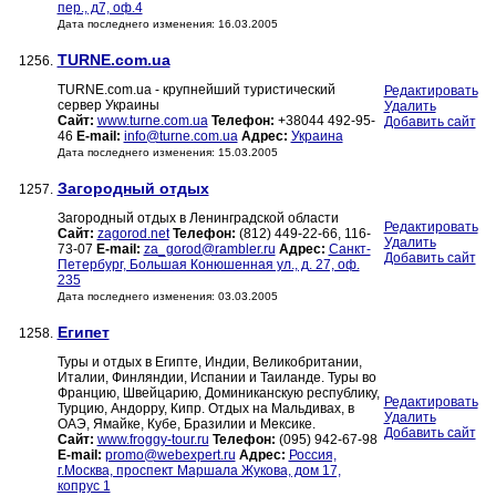
пер., д7, оф.4
Дата последнего изменения: 16.03.2005
TURNE.com.ua
1256.
TURNE.com.ua - крупнейший туристический
Редактировать
сервер Украины
Удалить
Сайт:
www.turne.com.ua
Телефон:
+38044 492-95-
Добавить сайт
46
E-mail:
info@turne.com.ua
Адрес:
Украина
Дата последнего изменения: 15.03.2005
Загородный отдых
1257.
Загородный отдых в Ленинградской области
Редактировать
Сайт:
zagorod.net
Телефон:
(812) 449-22-66, 116-
Удалить
73-07
E-mail:
za_gorod@rambler.ru
Адрес:
Санкт-
Добавить сайт
Петербург, Большая Конюшенная ул., д. 27, оф.
235
Дата последнего изменения: 03.03.2005
Египет
1258.
Туры и отдых в Египте, Индии, Великобритании,
Италии, Финляндии, Испании и Таиланде. Туры во
Францию, Швейцарию, Доминиканскую республику,
Редактировать
Турцию, Андорру, Кипр. Отдых на Мальдивах, в
Удалить
ОАЭ, Ямайке, Кубе, Бразилии и Мексике.
Добавить сайт
Сайт:
www.froggy-tour.ru
Телефон:
(095) 942-67-98
E-mail:
promo@webexpert.ru
Адрес:
Россия,
г.Москва, проспект Маршала Жукова, дом 17,
копрус 1