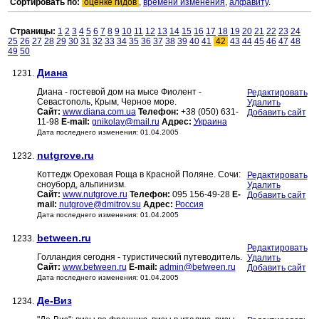
Сортировать по:
оценке гидов
,
времени изменения
,
алфавиту
.
Страницы:
1
2
3
4
5
6
7
8
9
10
11
12
13
14
15
16
17
18
19
20
21
22
23
24
25
26
27
28
29
30
31
32
33
34
35
36
37
38
39
40
41
42
43
44
45
46
47
48
49
50
Диана
1231.
Диана - гостевой дом на мысе Фиолент -
Редактировать
Севастополь, Кpым, Черное море.
Удалить
Сайт:
www.diana.com.ua
Телефон:
+38 (050) 631-
Добавить сайт
11-98
E-mail:
gnikolay@mail.ru
Адрес:
Украина
Дата последнего изменения: 01.04.2005
nutgrove.ru
1232.
Коттедж Ореховая Роща в Красной Поляне. Сочи:
Редактировать
сноуборд, альпинизм.
Удалить
Сайт:
www.nutgrove.ru
Телефон:
095 156-49-28
E-
Добавить сайт
mail:
nutgrove@dmitrov.su
Адрес:
Россия
Дата последнего изменения: 01.04.2005
between.ru
1233.
Редактировать
Голландия сегодня - туристический путеводитель.
Удалить
Сайт:
www.between.ru
E-mail:
admin@between.ru
Добавить сайт
Дата последнего изменения: 01.04.2005
Де-Виз
1234.