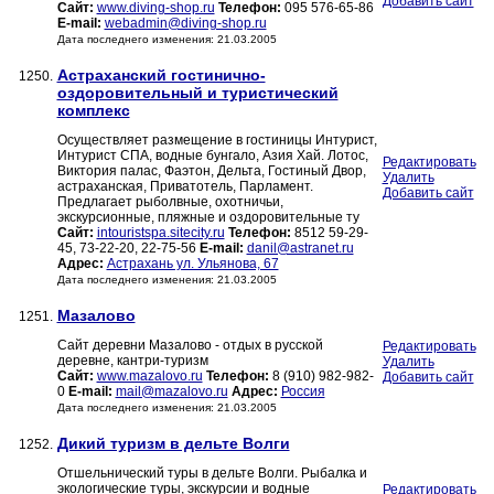
Добавить сайт
Сайт:
www.diving-shop.ru
Телефон:
095 576-65-86
E-mail:
webadmin@diving-shop.ru
Дата последнего изменения: 21.03.2005
Астраханский гостинично-
1250.
оздоровительный и туристический
комплекс
Осуществляет размещение в гостиницы Интурист,
Интурист СПА, водные бунгало, Азия Хай. Лотос,
Редактировать
Виктория палас, Фаэтон, Дельта, Гостиный Двор,
Удалить
астраханская, Приватотель, Парламент.
Добавить сайт
Предлагает рыболвные, охотничьи,
экскурсионные, пляжные и оздоровительные ту
Сайт:
intouristspa.sitecity.ru
Телефон:
8512 59-29-
45, 73-22-20, 22-75-56
E-mail:
danil@astranet.ru
Адрес:
Астрахань ул. Ульянова, 67
Дата последнего изменения: 21.03.2005
Мазалово
1251.
Сайт деревни Мазалово - отдых в русской
Редактировать
деревне, кантри-туризм
Удалить
Сайт:
www.mazalovo.ru
Телефон:
8 (910) 982-982-
Добавить сайт
0
E-mail:
mail@mazalovo.ru
Адрес:
Россия
Дата последнего изменения: 21.03.2005
Дикий туризм в дельте Волги
1252.
Отшельнический туры в дельте Волги. Рыбалка и
экологические туры, экскурсии и водные
Редактировать