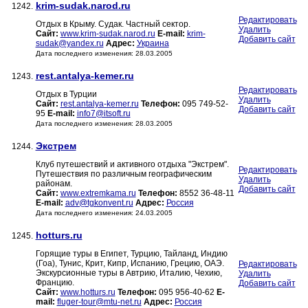
krim-sudak.narod.ru
1242.
Редактировать
Отдых в Крыму. Судак. Частный сектор.
Удалить
Сайт:
www.krim-sudak.narod.ru
E-mail:
krim-
Добавить сайт
sudak@yandex.ru
Адрес:
Украина
Дата последнего изменения: 28.03.2005
rest.antalya-kemer.ru
1243.
Редактировать
Отдых в Турции
Удалить
Сайт:
rest.antalya-kemer.ru
Телефон:
095 749-52-
Добавить сайт
95
E-mail:
info7@itsoft.ru
Дата последнего изменения: 28.03.2005
Экстрем
1244.
Клуб путешествий и активного отдыха "Экстрем".
Редактировать
Путешествия по различным географическим
Удалить
районам.
Добавить сайт
Сайт:
www.extremkama.ru
Телефон:
8552 36-48-11
E-mail:
adv@tgkonvent.ru
Адрес:
Россия
Дата последнего изменения: 24.03.2005
hotturs.ru
1245.
Горящие туры в Египет, Турцию, Тайланд, Индию
(Гоа), Тунис, Крит, Кипр, Испанию, Грецию, ОАЭ.
Редактировать
Экскурсионные туры в Автрию, Италию, Чехию,
Удалить
Францию.
Добавить сайт
Сайт:
www.hotturs.ru
Телефон:
095 956-40-62
E-
mail:
fluger-tour@mtu-net.ru
Адрес:
Россия