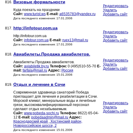
Визовые формальности
816.
Редактировать
Куда поехать на праздники
Удалить
Сайт:
www.turist.ws
E-mail:
a6535783@yandex.ru
Добавить сайт
Дата последнего изменения: 17.01.2006
http://infotour.com.ua
817.
Редактировать
http://infotour.com.ua
Удалить
Сайт:
infotour.com.ua
E-mail:
ruex13@mail.ru
Добавить сайт
Дата последнего изменения: 17.01.2006
Авиабилеты.Продажа авиабилетов.
818.
Редактировать
Авиабилеты.Продажа авиабилетов.
Удалить
Сайт:
aviabiletik.by.ru
Телефон:
0 (495)510-55-70
E-
Добавить сайт
mail:
farfala@mail.ru
Адрес:
Россия
Дата последнего изменения: 15.01.2006
Отдых и лечение в Сочи
819.
Современная здравница санаторий Победа
приглашает для лечения и реабилитации в Сочи.
Морской климат, минеральные воды и лечебные
Редактировать
грязи, высококвалифицированный персонал
Удалить
сделают отдых незабываемым.
Добавить сайт
Сайт:
www.pobeda-sochi.ru
Телефон:
8622) 65-04-
12
E-mail:
pobedaadmin@mail.ru
Адрес:
Краснодарский край , Хостинский район,
Новороссийское шоссе, 2
Дата последнего изменения: 15.01.2006