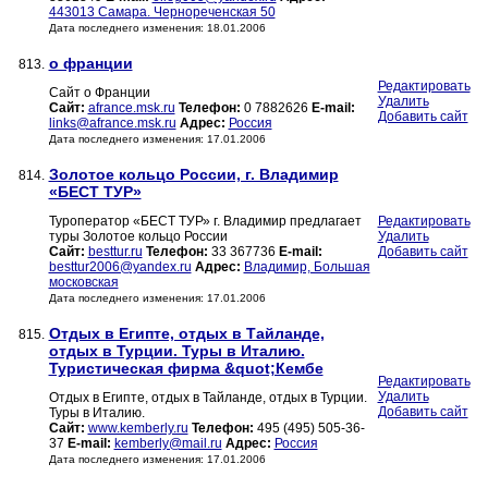
443013 Самара. Чернореченская 50
Дата последнего изменения: 18.01.2006
о франции
813.
Редактировать
Сайт о Франции
Удалить
Сайт:
afrance.msk.ru
Телефон:
0 7882626
E-mail:
Добавить сайт
links@afrance.msk.ru
Адрес:
Россия
Дата последнего изменения: 17.01.2006
Золотое кольцо России, г. Владимир
814.
«БЕСТ ТУР»
Туроператор «БЕСТ ТУР» г. Владимир предлагает
Редактировать
туры Золотое кольцо России
Удалить
Сайт:
besttur.ru
Телефон:
33 367736
E-mail:
Добавить сайт
besttur2006@yandex.ru
Адрес:
Владимир, Большая
московская
Дата последнего изменения: 17.01.2006
Отдых в Египте, отдых в Тайланде,
815.
отдых в Турции. Туры в Италию.
Туристическая фирма &quot;Кембе
Редактировать
Удалить
Отдых в Египте, отдых в Тайланде, отдых в Турции.
Добавить сайт
Туры в Италию.
Сайт:
www.kemberly.ru
Телефон:
495 (495) 505-36-
37
E-mail:
kemberly@mail.ru
Адрес:
Россия
Дата последнего изменения: 17.01.2006