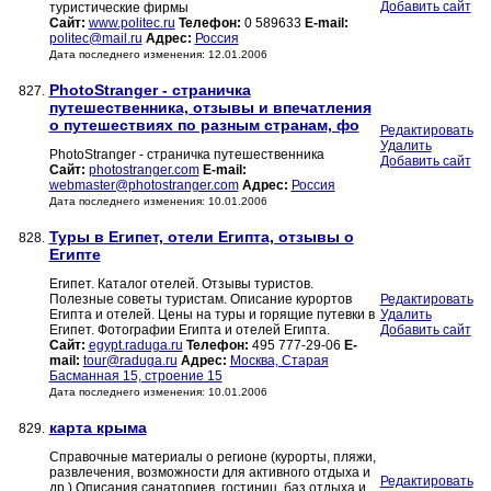
Добавить сайт
туристические фирмы
Сайт:
www.politec.ru
Телефон:
0 589633
E-mail:
politec@mail.ru
Адрес:
Россия
Дата последнего изменения: 12.01.2006
PhotoStranger - страничка
827.
путешественника, отзывы и впечатления
о путешествиях по разным странам, фо
Редактировать
Удалить
PhotoStranger - страничка путешественника
Добавить сайт
Сайт:
photostranger.com
E-mail:
webmaster@photostranger.com
Адрес:
Россия
Дата последнего изменения: 10.01.2006
Туры в Египет, отели Египта, отзывы о
828.
Египте
Египет. Каталог отелей. Отзывы туристов.
Полезные советы туристам. Описание курортов
Редактировать
Египта и отелей. Цены на туры и горящие путевки в
Удалить
Египет. Фотографии Египта и отелей Египта.
Добавить сайт
Сайт:
egypt.raduga.ru
Телефон:
495 777-29-06
E-
mail:
tour@raduga.ru
Адрес:
Москва, Старая
Басманная 15, строение 15
Дата последнего изменения: 10.01.2006
карта крыма
829.
Справочные материалы о регионе (курорты, пляжи,
развлечения, возможности для активного отдыха и
Редактировать
др.) Описания санаториев, гостиниц, баз отдыха и