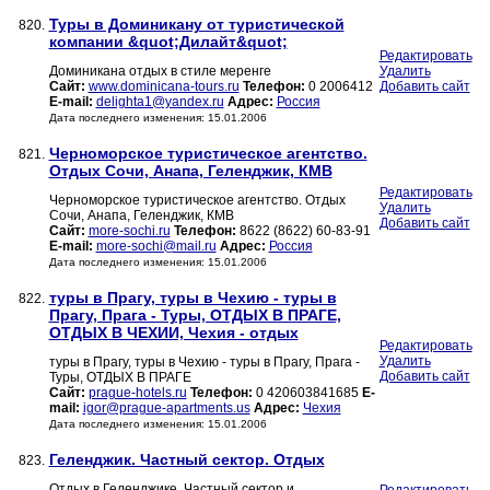
Туры в Доминикану от туристической
820.
компании &quot;Дилайт&quot;
Редактировать
Доминикана отдых в стиле меренге
Удалить
Сайт:
www.dominicana-tours.ru
Телефон:
0 2006412
Добавить сайт
E-mail:
delighta1@yandex.ru
Адрес:
Россия
Дата последнего изменения: 15.01.2006
Черноморское туристическое агентство.
821.
Отдых Сочи, Анапа, Геленджик, КМВ
Редактировать
Черноморское туристическое агентство. Отдых
Удалить
Сочи, Анапа, Геленджик, КМВ
Добавить сайт
Сайт:
more-sochi.ru
Телефон:
8622 (8622) 60-83-91
E-mail:
more-sochi@mail.ru
Адрес:
Россия
Дата последнего изменения: 15.01.2006
туры в Прагу, туры в Чехию - туры в
822.
Прагу, Прага - Туры, ОТДЫХ В ПРАГЕ,
ОТДЫХ В ЧЕХИИ, Чехия - отдых
Редактировать
Удалить
туры в Прагу, туры в Чехию - туры в Прагу, Прага -
Добавить сайт
Туры, ОТДЫХ В ПРАГЕ
Сайт:
prague-hotels.ru
Телефон:
0 420603841685
E-
mail:
igor@prague-apartments.us
Адрес:
Чехия
Дата последнего изменения: 15.01.2006
Геленджик. Частный сектор. Отдых
823.
Отдых в Геленджике. Частный сектор и