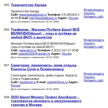
Турагентство Каскад
835.
Редактировать
Турагентство Каскад
Удалить
Сайт:
www.kaskadtravel.ru
Телефон:
0 8 (86342) 5
Добавить сайт
40 95
E-mail:
info@kaskadtravel.ru
Адрес:
Россия
Дата последнего изменения: 02.01.2006
Турфирма - Магазин Путёвок &quot;ВСЁ
836.
ВКЛЮЧЕНО&quot; - туры и путёвки на
любой ВКУС с вылетом
Редактировать
Удалить
Магазин Путёвок &quot;ВСЁ ВКЛЮЧЕНО&quot;-
Добавить сайт
туры и путёвки на любой ВКУС!
Сайт:
www.all-in.ru
Телефон:
0 (812) 337-27-50
E-
mail:
putevki2006@yandex.ru
Адрес:
Россия
Дата последнего изменения: 02.01.2006
Санатории, пансионаты, дома отдыха.
837.
Kурорты Сочи и Подмосковья.
Редактировать
Санатории, пансионаты, дома отдыха. Kурорты
Удалить
Сочи и Подмосковья.
Добавить сайт
Сайт:
glavkurort.ru
E-mail:
vsmilyk@ngs.ru
Адрес:
Россия
Дата последнего изменения: 02.01.2006
ООО &quot;Москоу Трэвел Хаус&quot; -
838.
туроператор делового и экскурсионного
туризма в Москве.