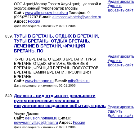
Редактировать
ООО &quot;Москоу Трэвел Хаус&quot; - деловой и
Удалить
экскурсионный туроператор Москвы
Добавить сайт
Сайт:
www.allmoscow-hotels.ru
Телефон:
0
(095)2527707
E-mail:
allmoscowhotels@yandex.ru
Адрес:
Россия
Дата последнего изменения: 02.01.2006
ТУРЫ В БРЕТАНЬ, ОТДЫХ В БРЕТАНИ,
839.
ТУРЫ БРЕТАНЬ, ОТДЫХ БРЕТАНЬ,
ЛЕЧЕНИЕ В БРЕТАНИ, ФРАНЦИЯ
БРЕТАНЬ, ПО
Редактировать
ТУРЫ В БРЕТАНЬ, ОТДЫХ В БРЕТАНИ, ТУРЫ
Удалить
БРЕТАНЬ, ОТДЫХ БРЕТАНЬ, ЛЕЧЕНИЕ В
Добавить сайт
БРЕТАНИ, ФРАНЦИЯ БРЕТАНЬ, ПОЛУОСТРОВ
БРЕТАНЬ, ЗАМКИ БРЕТАНИ, ПРОВИНЦИЯ
БРЕТАНЬ
Сайт:
www.bretagne.ru
E-mail:
mits@mits.ru
Дата последнего изменения: 02.01.2006
Дилюжн - вид отдыха от реальности
840.
путем погружения человека в
искусственно созданное событие, с цель
Редактировать
Удалить
Услуги Дилюжн
Добавить сайт
Сайт:
delusion.hotmail.ru
E-mail:
newyearinvillage@mail.ru
Адрес:
Россия
Дата последнего изменения: 02.01.2006