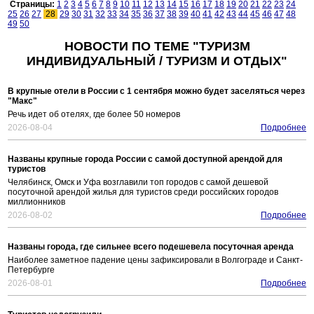
Страницы:
1
2
3
4
5
6
7
8
9
10
11
12
13
14
15
16
17
18
19
20
21
22
23
24
25
26
27
28
29
30
31
32
33
34
35
36
37
38
39
40
41
42
43
44
45
46
47
48
49
50
НОВОСТИ ПО ТЕМЕ "ТУРИЗМ
ИНДИВИДУАЛЬНЫЙ / ТУРИЗМ И ОТДЫХ"
В крупные отели в России с 1 сентября можно будет заселяться через
"Макс"
Речь идет об отелях, где более 50 номеров
2026-08-04
Подробнее
Названы крупные города России с самой доступной арендой для
туристов
Челябинск, Омск и Уфа возглавили топ городов с самой дешевой
посуточной арендой жилья для туристов среди российских городов
миллионников
2026-08-02
Подробнее
Названы города, где сильнее всего подешевела посуточная аренда
Наиболее заметное падение цены зафиксировали в Волгограде и Санкт-
Петербурге
2026-08-01
Подробнее