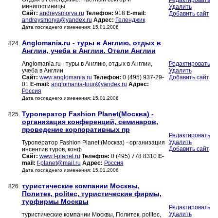
Редактировать
минигостиницы.
Удалить
Сайт:
andreysmorya.ru
Телефон:
918
E-mail:
Добавить сайт
andreysmorya@yandex.ru
Адрес:
Геленджик
Дата последнего изменения: 15.01.2006
Anglomania.ru - туры в Англию, отдых в
824.
Англии, учеба в Англии. Отели Англии
Anglomania.ru - туры в Англию, отдых в Англии,
Редактировать
учеба в Англии
Удалить
Сайт:
www.anglomania.ru
Телефон:
0 (495) 937-29-
Добавить сайт
01
E-mail:
anglomania-tour@yandex.ru
Адрес:
Россия
Дата последнего изменения: 15.01.2006
Туроператор Fashion Planet(Москва) -
825.
организация конференций, семинаров,
проведение корпоративных пр
Редактировать
Удалить
Туроператор Fashion Planet (Москва) - организация
Добавить сайт
инсентив туров, конф
Сайт:
www.f-planet.ru
Телефон:
0 (495) 778 8310
E-
mail:
f-planet@mail.ru
Адрес:
Россия
Дата последнего изменения: 15.01.2006
туристические компании Москвы,
826.
Политек, politec, туристические фирмы,
турфирмы Москвы
Редактировать
Удалить
туристические компании Москвы, Политек, politec,