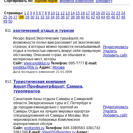
Сортировать по:
оценке гидов
,
времени изменения
,
алфавиту
.
Страницы:
1
2
3
4
5
6
7
8
9
10
11
12
13
14
15
16
17
18
19
20
21
22
23
24
25
26
27
28
29
30
31
32
33
34
35
36
37
38
39
40
41
42
43
44
45
46
47
48
49
50
эзотический отдых и туризм
811.
Ресурс &quot;Экзотические туры&quot; по
возможности полно вам расскажет об экзотических
странах, в которых можно провести незабываемый
Редактировать
отдых и полностью сменить вокруг себя привычную
Удалить
обстановку. Описание стран, их обычаев и
Добавить сайт
интересных мест, которы
Сайт:
www.exotiktur.ru
Телефон:
095-7777
E-mail:
exotiktur@bk.ru
Адрес:
Москва
Дата последнего изменения: 21.01.2006
Туристическая компания
812.
&quot;Профцентр&quot; Самара,
туроператор
Санатории базы отдыха Самары и Самарской
области.Экскурсионные туры в С.Петербург и
Редактировать
др.городам-еженедельно с группой из
Удалить
Самары.Отдых на лучших мировых курортах-
Добавить сайт
спецпредложения из Самары и Москвы. Все
черноморское побережье.Комплексное
корпоративное обслуж
Сайт:
profcentre.ru
Телефон:
846 3380583 3381742
3361349
E-mail:
olleg005@yandex.ru
Адрес: