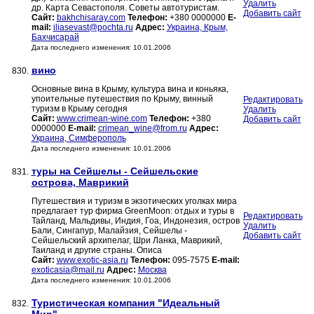
Удалить
др. Карта Севастополя. Советы автотуристам.
Добавить сайт
Сайт:
bakhchisaray.com
Телефон:
+380 0000000
E-
mail:
iliasevast@pochta.ru
Адрес:
Украина, Крым,
Бахчисарай
Дата последнего изменения: 10.01.2006
вино
830.
Основные винa в Крыму, культура вина и коньяка,
упоительные путешествия по Крыму, винный
Редактировать
туризм в Крыму сегодня
Удалить
Сайт:
www.crimean-wine.com
Телефон:
+380
Добавить сайт
0000000
E-mail:
crimean_wine@from.ru
Адрес:
Украина, Симферополь
Дата последнего изменения: 10.01.2006
туры на Сейшелы - Сейшельские
831.
острова, Маврикий
Путешествия и туризм в экзотических уголках мира
предлагает тур фирма GreenMoon: отдых и туры в
Редактировать
Тайланд, Мальдивы, Индия, Гоа, Индонезия, остров
Удалить
Бали, Сингапур, Малайзия, Сейшелы -
Добавить сайт
Сейшельский архипелаг, Шри Ланка, Маврикий,
Таиланд и другие страны. Описа
Сайт:
www.exotic-asia.ru
Телефон:
095-7575
E-mail:
exoticasia@mail.ru
Адрес:
Москва
Дата последнего изменения: 10.01.2006
Туристическая компания "Идеальный
832.