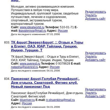
Мир"
Молодая, активно развивающаяся компания.
Путешествия в любую точку мира.
Редактировать
Индивидуальный, групповой туризм, свадебные
Удалить
путешествия, лечение и оздоровление,
Добавить сайт
спортивный, экстрамальный туризм,
корпоративный туризм.
Сайт:
www.idealworld.ru
Телефон:
510-01-71
E-
mail:
tkavalerova@mail.ru
Адрес:
Россия
Дата последнего изменения: 07.01.2006
ТК &quot;Эверест&quot; :: Отдых и Туры
833.
в Египет, ОАЭ, ЮАР, Тайланд, Грецию.
Индию, Турцию, Т
Редактировать
Удалить
ТК &quot;Эверест&quot; :: Отдых и Туры в Египет,
Добавить сайт
ОАЭ, ЮАР, Тайланд, Грецию. Индию, Турцию
Сайт:
www.averest.ru
Телефон:
0 9378628
E-mail:
natasha@averest.ru
Адрес:
Россия
Дата последнего изменения: 04.01.2006
Пансионат &quot;Голубая Речка&quot;.
834.
Дом отдыха. Санаторий. Фитнес клуб.
Новый пансионат Под
Редактировать
Удалить
Пансионат &quot;Голубая Речка&quot;. Дом отдыха.
Добавить сайт
Санаторий. Фитнес клуб
Сайт:
blueriver.ru
E-mail:
n-shuenkina@mail.ru
Адрес:
Россия
Дата последнего изменения: 04.01.2006