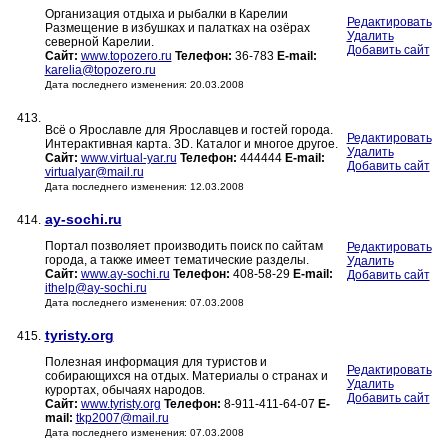
Организация отдыха и рыбалки в Карелии
Редактировать
Размещение в избушках и палатках на озёрах
Удалить
северной Карелии.
Добавить сайт
Сайт:
www.topozero.ru
Телефон:
36-783
E-mail:
karelia@topozero.ru
Дата последнего изменения: 20.03.2008
413.
Всё о Ярославле для Ярославцев и гостей города.
Редактировать
Интерактивная карта. 3D. Каталог и многое другое.
Удалить
Сайт:
www.virtual-yar.ru
Телефон:
444444
E-mail:
Добавить сайт
virtualyar@mail.ru
Дата последнего изменения: 12.03.2008
ay-sochi.ru
414.
Портал позволяет производить поиск по сайтам
Редактировать
города, а также имеет тематические разделы.
Удалить
Сайт:
www.ay-sochi.ru
Телефон:
408-58-29
E-mail:
Добавить сайт
ithelp@ay-sochi.ru
Дата последнего изменения: 07.03.2008
tyristy.org
415.
Полезная информация для туристов и
Редактировать
собирающихся на отдых. Материалы о странах и
Удалить
курортах, обычаях народов.
Добавить сайт
Сайт:
www.tyristy.org
Телефон:
8-911-411-64-07
E-
mail:
tkp2007@mail.ru
Дата последнего изменения: 07.03.2008