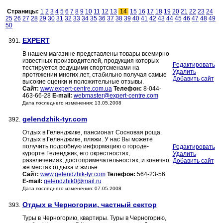
Страницы:
1
2
3
4
5
6
7
8
9
10
11
12
13
14
15
16
17
18
19
20
21
22
23
24
25
26
27
28
29
30
31
32
33
34
35
36
37
38
39
40
41
42
43
44
45
46
47
48
49
50
EXPERT
391.
В нашем магазине представлены товары всемирно
известных производителей, продукция которых
Редактировать
тестируется ведущими спортсменами на
Удалить
протяжении многих лет, стабильно получая самые
Добавить сайт
высокие оценки и положительные отзывы.
Сайт:
www.expert-centre.com.ua
Телефон:
8-044-
463-66-28
E-mail:
webmaster@expert-centre.com
Дата последнего изменения: 13.05.2008
gelendzhik-tyr.com
392.
Отдых в Геленджике, пансионат Сосновая роща.
Отдых в Геленджике, пляжи. У нас Вы можете
получить подробную информацию о городе-
Редактировать
курорте Геленджик, его окрестностях,
Удалить
развлечениях, достопримечательностях, и конечно
Добавить сайт
же местах отдыха и жилье.
Сайт:
www.gelendzhik-tyr.com
Телефон:
564-23-56
E-mail:
gelendzhik0@mail.ru
Дата последнего изменения: 07.05.2008
Отдых в Черногории, частный сектор
393.
Туры в Черногорию, квартиры. Туры в Черногорию,