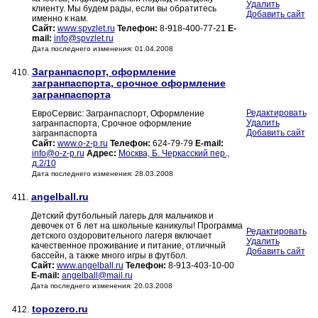
Удалить
клиенту. Мы будем рады, если вы обратитесь
Добавить сайт
именно к нам.
Сайт:
www.spvzlet.ru
Телефон:
8-918-400-77-21
E-
mail:
info@spvzlet.ru
Дата последнего изменения: 01.04.2008
Загранпаспорт, оформление
410.
загранпаспорта, срочное оформление
загранпаспорта
Редактировать
ЕвроСервис: Загранпаспорт, Оформление
Удалить
загранпаспорта, Срочное оформление
Добавить сайт
загранпаспорта
Сайт:
www.o-z-p.ru
Телефон:
624-79-79
E-mail:
info@o-z-p.ru
Адрес:
Москва, Б. Черкасский пер.,
д.2/10
Дата последнего изменения: 28.03.2008
angelball.ru
411.
Детский футбольный лагерь для мальчиков и
девочек от 6 лет на школьные каникулы! Программа
Редактировать
детского оздоровительного лагеря включает
Удалить
качественное проживание и питание, отличный
Добавить сайт
бассейн, а также много игры в футбол.
Сайт:
www.angelball.ru
Телефон:
8-913-403-10-00
E-mail:
angelball@mail.ru
Дата последнего изменения: 20.03.2008
topozero.ru
412.