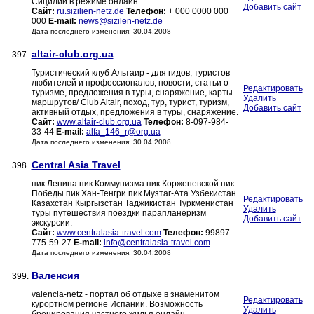
Сицилии в режиме онлайн
Добавить сайт
Сайт:
ru.sizilien-netz.de
Телефон:
+ 000 0000 000
000
E-mail:
news@sizilen-netz.de
Дата последнего изменения: 30.04.2008
altair-club.org.ua
397.
Туристический клуб Альтаир - для гидов, туристов
любителей и профессионалов, новости, статьи о
Редактировать
туризме, предложения в туры, снаряжение, карты
Удалить
маршрутов/ Club Altair, поход, тур, турист, туризм,
Добавить сайт
активный отдых, предложения в туры, снаряжение.
Сайт:
www.altair-club.org.ua
Телефон:
8-097-984-
33-44
E-mail:
alfa_146_r@org.ua
Дата последнего изменения: 30.04.2008
Central Asia Travel
398.
пик Ленина пик Коммунизма пик Корженевской пик
Победы пик Хан-Тенгри пик Музтаг-Ата Узбекистан
Редактировать
Казахстан Кыргызстан Таджикистан Туркменистан
Удалить
туры путешествия поездки парапланеризм
Добавить сайт
экскурсии.
Сайт:
www.centralasia-travel.com
Телефон:
99897
775-59-27
E-mail:
info@centralasia-travel.com
Дата последнего изменения: 30.04.2008
Валенсия
399.
valencia-netz - портал об отдыхе в знаменитом
Редактировать
курортном регионе Испании. Возможность
Удалить