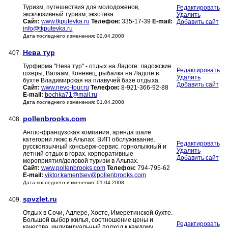
Туризм, путешествия для молодоженов,
Редактировать
эксклюзивный туризм, экзотика.
Удалить
Сайт:
www.tkputevka.ru
Телефон:
335-17-39
E-mail:
Добавить сайт
info@tkputevka.ru
Дата последнего изменения: 02.04.2008
Нева тур
407.
Турфирма "Нева тур" - отдых на Ладоге: ладожские
Редактировать
шхеры, Валаам, Коневец, рыбалка на Ладоге в
Удалить
бухте Владимирская на плавучей базе отдыха.
Добавить сайт
Сайт:
www.nevo-tour.ru
Телефон:
8-921-366-92-88
E-mail:
bochka71@mail.ru
Дата последнего изменения: 01.04.2008
pollenbrooks.com
408.
Англо-французская компания, аренда шале
категории люкс в Альпах. ВИП обслуживание.
Редактировать
русскоязычный консьерж-сервис. горнолыжный и
Удалить
летний отдых в горах. корпоративные
Добавить сайт
мероприятия/деловой туризм в Альпах.
Сайт:
www.pollenbrooks.com
Телефон:
794-795-62
E-mail:
viktor.kamentsev@pollenbrooks.com
Дата последнего изменения: 01.04.2008
spvzlet.ru
409.
Отдых в Сочи, Адлере, Хосте, Имеретинской бухте.
Большой выбор жилья, соотношение цены и
Редактировать
качества, индивидуальный подход к каждому