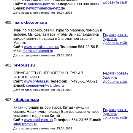
бронирования частного жилья онлайн.
Добавить сайт
Сайт:
ru.valencia-netz.de
Телефон:
+000 000 00000
E-mail:
news@valencia-netz.de
Дата последнего изменения: 30.04.2008
marokko.com.ua
400.
Туры по Марокко, отели. Туры по Марокко, помощь в
выборе. Мы сделаем все, чтобы Вы наслаждались
Редактировать
каждой минутой отдыха в благодатной стране
Удалить
Марокко.
Добавить сайт
Сайт:
www.marokko.com.ua
Телефон:
564-23-56
E-
mail:
marokko0@mail.ru
Дата последнего изменения: 25.04.2008
pr-tours.ru
401.
АВИАБИЛЕТЫ В ЧЕРНОГОРИЮ. ТУРЫ В
Редактировать
ЧЕРНОГОРИЮ.
Удалить
Сайт:
www.pr-tours.ru
Телефон:
+7-495-517-66-21
Добавить сайт
E-mail:
companypr@yandex.ru
Дата последнего изменения: 25.04.2008
kitaij.com.ua
402.
Китай - лучший выбор туров. Китай - лучший
Редактировать
сервис. Наши туры покажут Вам все самое лучшее,
Удалить
чем может гордиться Китай.
Добавить сайт
Сайт:
www.kitaij.com.ua
Телефон:
564-23-56
E-mail:
kitaij0@mail.ru
Дата последнего изменения: 25.04.2008