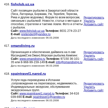
fishclub.uz.ua
416.
Сайт посвящен рыбалке в Закарпатской области
(Тиса, Латорица, Боржава, Уж, Теребля, Тересва,
Рика и другие водоемы). Форум по всем вопросам,
Редактировать
связаным с рыбалкой. Новости, статьи о методах и
Удалить
способах, стратегии и тактике ловли. Фото и отчеты
Добавить сайт
с рыбалок.
Сайт:
www.fishclub.uz.ua
Телефон:
8031 274-23-27
E-mail:
pretendert@yandex.ru
Дата последнего изменения: 06.03.2008
omandiving.ru
417.
Организация и обеспечение дайвинга на п-ове
Редактировать
Мусандам(Сев.Оман).Морская рыбалка.Кемпинг.
Удалить
Сайт:
www.omandiving.ru
Телефон:
97150 36-101-
Добавить сайт
35 или 8-968-99-159-149
E-mail:
info@omandiving.ru
Дата последнего изменения: 06.03.2008
spaintravel1.narod.ru
418.
Услуги гида-переводчика в Испании
,сопровождение на переговорах, недвижимость .
Редактировать
Индивидуальные экскурсии, обслуживание
Удалить
экскурсионных групп.
Добавить сайт
Сайт:
www.spaintravel1.narod.ru
Телефон:
34-616
039-690
E-mail:
spaintravel1@yandex.ru
Дата последнего изменения: 06.03.2008