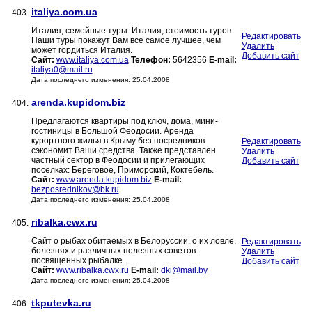
italiya.com.ua
403.
Италия, семейные туры. Италия, стоимость туров.
Редактировать
Наши туры покажут Вам все самое лучшее, чем
Удалить
может гордиться Италия.
Добавить сайт
Сайт:
www.italiya.com.ua
Телефон:
5642356
E-mail:
italiya0@mail.ru
Дата последнего изменения: 25.04.2008
arenda.kupidom.biz
404.
Предлагаются квартиры под ключ, дома, мини-
гостиницы в Большой Феодосии. Аренда
курортного жилья в Крыму без посредников
Редактировать
сэкономит Ваши средства. Также представлен
Удалить
частный сектор в Феодосии и прилегающих
Добавить сайт
поселках: Береговое, Приморский, Коктебель.
Сайт:
www.arenda.kupidom.biz
E-mail:
bezposrednikov@bk.ru
Дата последнего изменения: 25.04.2008
ribalka.cwx.ru
405.
Сайт о рыбах обитаемых в Белоруссии, о их ловле,
Редактировать
болезнях и различных полезных советов
Удалить
посвященных рыбалке.
Добавить сайт
Сайт:
www.ribalka.cwx.ru
E-mail:
dki@mail.by
Дата последнего изменения: 25.04.2008
tkputevka.ru
406.