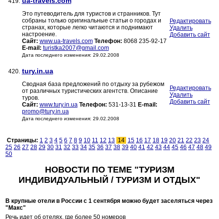
ua-travels.com
419.
Это путеводитель для туристов и странников. Тут
собраны только оригинальные статьи о городах и
Редактировать
странах, которые легко читаются и поднимают
Удалить
настроение.
Добавить сайт
Сайт:
www.ua-travels.com
Телефон:
8068 235-92-17
E-mail:
turistka2007@gmail.com
Дата последнего изменения: 29.02.2008
tury.in.ua
420.
Сводная база предложений по отдыху за рубежом
Редактировать
от различных туристических агентств. Описание
Удалить
туров.
Добавить сайт
Сайт:
www.tury.in.ua
Телефон:
531-13-31
E-mail:
promo@tury.in.ua
Дата последнего изменения: 29.02.2008
Страницы:
1
2
3
4
5
6
7
8
9
10
11
12
13
14
15
16
17
18
19
20
21
22
23
24
25
26
27
28
29
30
31
32
33
34
35
36
37
38
39
40
41
42
43
44
45
46
47
48
49
50
НОВОСТИ ПО ТЕМЕ "ТУРИЗМ
ИНДИВИДУАЛЬНЫЙ / ТУРИЗМ И ОТДЫХ"
В крупные отели в России с 1 сентября можно будет заселяться через
"Макс"
Речь идет об отелях, где более 50 номеров