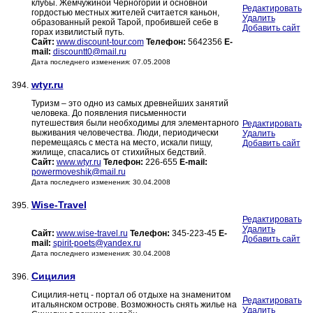
клубы. Жемчужиной Черногории и основной
Редактировать
гордостью местных жителей считается каньон,
Удалить
образованный рекой Тарой, пробившей себе в
Добавить сайт
горах извилистый путь.
Сайт:
www.discount-tour.com
Телефон:
5642356
E-
mail:
discountt0@mail.ru
Дата последнего изменения: 07.05.2008
wtyr.ru
394.
Туризм – это одно из самых древнейших занятий
человека. До появления письменности
путешествия были необходимы для элементарного
Редактировать
выживания человечества. Люди, периодически
Удалить
перемещаясь с места на место, искали пищу,
Добавить сайт
жилище, спасались от стихийных бедствий.
Сайт:
www.wtyr.ru
Телефон:
226-655
E-mail:
powermoveshik@mail.ru
Дата последнего изменения: 30.04.2008
Wise-Travel
395.
Редактировать
Удалить
Сайт:
www.wise-travel.ru
Телефон:
345-223-45
E-
Добавить сайт
mail:
spirit-poets@yandex.ru
Дата последнего изменения: 30.04.2008
Сицилия
396.
Сицилия-нетц - портал об отдыхе на знаменитом
Редактировать
итальянском острове. Возможность снять жилье на
Удалить