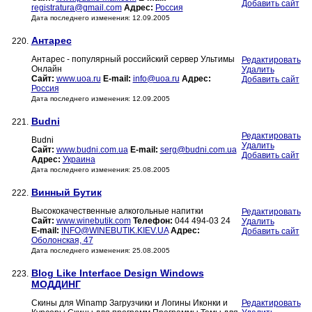
Добавить сайт
registratura@gmail.com
Адрес:
Россия
Дата последнего изменения: 12.09.2005
Антарес
220.
Антарес - популярный российский сервер Ультимы
Редактировать
Онлайн
Удалить
Сайт:
www.uoa.ru
E-mail:
info@uoa.ru
Адрес:
Добавить сайт
Россия
Дата последнего изменения: 12.09.2005
Budni
221.
Редактировать
Budni
Удалить
Сайт:
www.budni.com.ua
E-mail:
serg@budni.com.ua
Добавить сайт
Адрес:
Украина
Дата последнего изменения: 25.08.2005
Винный Бутик
222.
Высококачественные алкогольные напитки
Редактировать
Сайт:
www.winebutik.com
Телефон:
044 494-03 24
Удалить
E-mail:
INFO@WINEBUTIK.KIEV.UA
Адрес:
Добавить сайт
Оболонская, 47
Дата последнего изменения: 25.08.2005
Blog Like Interface Design Windows
223.
МОДДИНГ
Скины для Winamp Загрузчики и Логины Иконки и
Редактировать