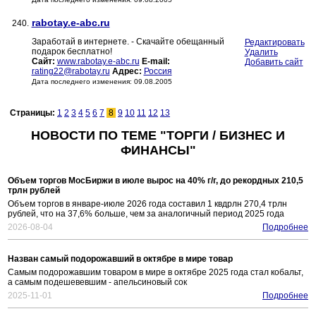
rabotay.e-abc.ru
240.
Заработай в интернете. - Скачайте обещанный
Редактировать
подарок бесплатно!
Удалить
Сайт:
www.rabotay.e-abc.ru
E-mail:
Добавить сайт
rating22@rabotay.ru
Адрес:
Россия
Дата последнего изменения: 09.08.2005
Страницы:
1
2
3
4
5
6
7
8
9
10
11
12
13
НОВОСТИ ПО ТЕМЕ "ТОРГИ / БИЗНЕС И
ФИНАНСЫ"
Объем торгов МосБиржи в июле вырос на 40% г/г, до рекордных 210,5
трлн рублей
Объем торгов в январе-июле 2026 года составил 1 квдрлн 270,4 трлн
рублей, что на 37,6% больше, чем за аналогичный период 2025 года
2026-08-04
Подробнее
Назван самый подорожавший в октябре в мире товар
Самым подорожавшим товаром в мире в октябре 2025 года стал кобальт,
а самым подешевевшим - апельсиновый сок
2025-11-01
Подробнее