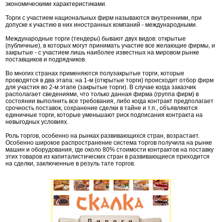
экономическими характеристиками.
Торги с участием национальных фирм называются внутренними, при
допуске к участию в них иностранных компаний - международными.
Международные торги (тендеры) бывают двух видов: открытые
(публичные), в которых могут принимать участие все желающие фирмы, и
закрытые - с участием лишь наиболее известных на мировом рынке
поставщиков и подрядчиков.
Во многих странах применяются полузакрытые торги, которые
проводятся в два этапа: на 1-м (открытые торги) происходит отбор фирм
для участия во 2-м этапе (закрытые торги). В случае когда заказчик
располагает сведениями, что только данная фирма (группа фирм) в
состоянии выполнить все требования, либо когда контракт предполагает
срочность поставок, сохранение сделки в тайне и т.п., объявляются
единичные торги, которые уменьшают риск подписания контракта на
невыгодных условиях.
Роль торгов, особенно на рынках развивающихся стран, возрастает.
Особенно широкое распространение система торгов получила на рынке
машин и оборудования, где около 80% стоимости контрактов на поставку
этих товаров из капиталистических стран в развивающиеся приходится
на сделки, заключенные в резуль тате торгов.