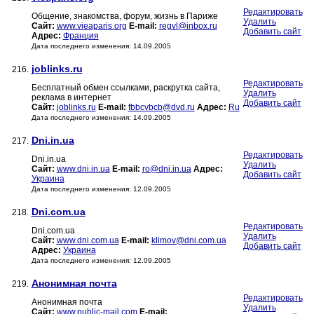
Редактировать
Общение, знакомства, форум, жизнь в Париже
Удалить
Сайт:
www.vieaparis.org
E-mail:
regvl@inbox.ru
Добавить сайт
Адрес:
Франция
Дата последнего изменения: 14.09.2005
joblinks.ru
216.
Редактировать
Бесплатный обмен ссылками, раскрутка сайта,
Удалить
реклама в интернет
Добавить сайт
Сайт:
joblinks.ru
E-mail:
fbbcvbcb@dvd.ru
Адрес:
Ru
Дата последнего изменения: 14.09.2005
Dni.in.ua
217.
Редактировать
Dni.in.ua
Удалить
Сайт:
www.dni.in.ua
E-mail:
ro@dni.in.ua
Адрес:
Добавить сайт
Украина
Дата последнего изменения: 12.09.2005
Dni.com.ua
218.
Редактировать
Dni.com.ua
Удалить
Сайт:
www.dni.com.ua
E-mail:
klimov@dni.com.ua
Добавить сайт
Адрес:
Украина
Дата последнего изменения: 12.09.2005
Анонимная почта
219.
Редактировать
Анонимная почта
Удалить
Сайт:
www.public-mail.com
E-mail: