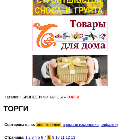
Каталог
»
БИЗНЕС И ФИНАНСЫ
»
ТОРГИ
ТОРГИ
Сортировать по:
оценке гидов
,
времени изменения
,
алфавиту
.
Страницы:
1
2
3
4
5
6
7
8
9
10
11
12
13