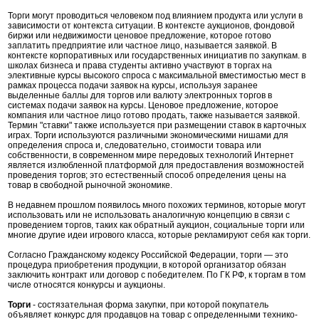
Торги могут проводиться человеком под влиянием продукта или услуги в
зависимости от контекста ситуации. В контексте аукционов, фондовой
биржи или недвижимости ценовое предложение, которое готово
заплатить предприятие или частное лицо, называется заявкой. В
контексте корпоративных или государственных инициатив по закупкам. в
школах бизнеса и права студенты активно участвуют в торгах на
элективные курсы высокого спроса с максимальной вместимостью мест в
рамках процесса подачи заявок на курсы, используя заранее
выделенные баллы для торгов или валюту электронных торгов в
системах подачи заявок на курсы. Ценовое предложение, которое
компания или частное лицо готово продать, также называется заявкой.
Термин "ставки" также используется при размещении ставок в карточных
играх. Торги используются различными экономическими нишами для
определения спроса и, следовательно, стоимости товара или
собственности, в современном мире передовых технологий Интернет
является излюбленной платформой для предоставления возможностей
проведения торгов; это естественный способ определения цены на
товар в свободной рыночной экономике.
В недавнем прошлом появилось много похожих терминов, которые могут
использовать или не использовать аналогичную концепцию в связи с
проведением торгов, таких как обратный аукцион, социальные торги или
многие другие идеи игрового класса, которые рекламируют себя как торги.
Согласно Гражданскому кодексу Российской Федерации, торги — это
процедура приобретения продукции, в которой организатор обязан
заключить контракт или договор с победителем. По ГК РФ, к торгам в том
числе относятся конкурсы и аукционы.
Торги
- состязательная форма закупки, при которой покупатель
объявляет конкурс для продавцов на товар с определенными технико-