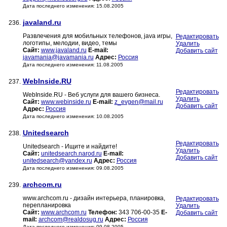
Дата последнего изменения: 15.08.2005
javaland.ru
236.
Развлечения для мобильных телефонов, java игры,
Редактировать
логотипы, мелодии, видео, темы
Удалить
Сайт:
www.javaland.ru
E-mail:
Добавить сайт
javamania@javamania.ru
Адрес:
Россия
Дата последнего изменения: 11.08.2005
WebInside.RU
237.
Редактировать
WebInside.RU - Веб услуги для вашего бизнеса.
Удалить
Сайт:
www.webinside.ru
E-mail:
z_evgen@mail.ru
Добавить сайт
Адрес:
Россия
Дата последнего изменения: 10.08.2005
Unitedsearch
238.
Редактировать
Unitedsearch - Ищите и найдите!
Удалить
Сайт:
unitedsearch.narod.ru
E-mail:
Добавить сайт
unitedsearch@yandex.ru
Адрес:
Россия
Дата последнего изменения: 09.08.2005
archcom.ru
239.
www.archcom.ru - дизайн интерьера, планировка,
Редактировать
перепланировка
Удалить
Сайт:
www.archcom.ru
Телефон:
343 706-00-35
E-
Добавить сайт
mail:
archcom@realdosug.ru
Адрес:
Россия
Дата последнего изменения: 09.08.2005