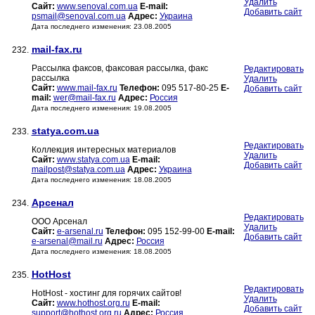
Удалить
Сайт:
www.senoval.com.ua
E-mail:
Добавить сайт
psmail@senoval.com.ua
Адрес:
Украина
Дата последнего изменения: 23.08.2005
mail-fax.ru
232.
Рассылка факсов, факсовая рассылка, факс
Редактировать
рассылка
Удалить
Сайт:
www.mail-fax.ru
Телефон:
095 517-80-25
E-
Добавить сайт
mail:
wer@mail-fax.ru
Адрес:
Россия
Дата последнего изменения: 19.08.2005
statya.com.ua
233.
Редактировать
Коллекция интересных материалов
Удалить
Сайт:
www.statya.com.ua
E-mail:
Добавить сайт
mailpost@statya.com.ua
Адрес:
Украина
Дата последнего изменения: 18.08.2005
Арсенал
234.
Редактировать
ООО Арсенал
Удалить
Сайт:
e-arsenal.ru
Телефон:
095 152-99-00
E-mail:
Добавить сайт
e-arsenal@mail.ru
Адрес:
Россия
Дата последнего изменения: 18.08.2005
HotHost
235.
Редактировать
HotHost - хостинг для горячих сайтов!
Удалить
Сайт:
www.hothost.org.ru
E-mail:
Добавить сайт
support@hothost.org.ru
Адрес:
Россия