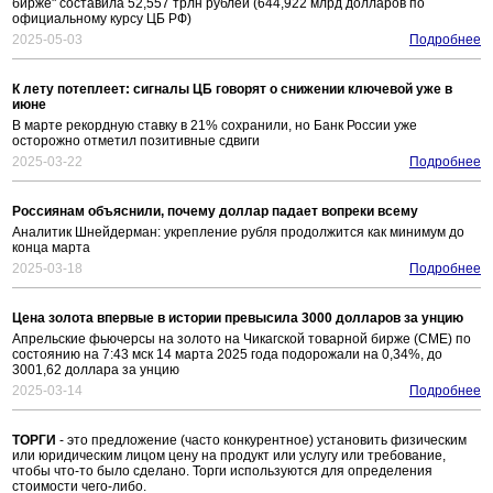
бирже" составила 52,557 трлн рублей (644,922 млрд долларов по
официальному курсу ЦБ РФ)
2025-05-03
Подробнее
К лету потеплеет: сигналы ЦБ говорят о снижении ключевой уже в
июне
В марте рекордную ставку в 21% сохранили, но Банк России уже
осторожно отметил позитивные сдвиги
2025-03-22
Подробнее
Россиянам объяснили, почему доллар падает вопреки всему
Аналитик Шнейдерман: укрепление рубля продолжится как минимум до
конца марта
2025-03-18
Подробнее
Цена золота впервые в истории превысила 3000 долларов за унцию
Апрельские фьючерсы на золото на Чикагской товарной бирже (CME) по
состоянию на 7:43 мск 14 марта 2025 года подорожали на 0,34%, до
3001,62 доллара за унцию
2025-03-14
Подробнее
ТОРГИ
- это предложение (часто конкурентное) установить физическим
или юридическим лицом цену на продукт или услугу или требование,
чтобы что-то было сделано. Торги используются для определения
стоимости чего-либо.