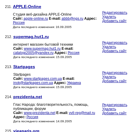
APPLE-Online
211.
Редактировать
Студия веб-дизайна APPLE-Online
Удалить
Сайт:
apple-online.ru
E-mail:
abbb@ngs.ru
Адрес:
Добавить сайт
Россия
Дата последнего изменения: 16.09.2005
supermag.hut1.ru
212.
Редактировать
интернет магазин бытовой техники
Удалить
Сайт:
www.supermag.hut1.ru
E-mail:
Добавить сайт
catalogi2005@yandex.ru
Адрес:
Россия
Дата последнего изменения: 15.09.2005
Startpages
213.
Редактировать
Startpages
Удалить
Сайт:
www.startpages.com.ua
E-mail:
Добавить сайт
inok@startpages.com.ua
Адрес:
Украина
Дата последнего изменения: 15.09.2005
prezidenta.net
214.
Глас Народа: благотворительность, помощь,
Редактировать
публикации, форум
Удалить
Сайт:
www.prezidenta.net
E-mail:
vvll-reg@mail.ru
Добавить сайт
Адрес:
Россия
Дата последнего изменения: 14.09.2005
vieaparis.org
215.