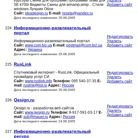
Курсоры Скины для программ Программы Темы для
Удалить
SE k700i Виджеты Скины для winamp,wmp... Стили
Добавить сайт
windows Лучшие Обои
Сайт:
ideadesign.ru
E-mail:
reseta@yandex.ru
Дата последнего изменения: 25.08.2005
Информационно-развлекательный
224.
портал
Редактировать
Информационно-развлекательный портал
Удалить
Сайт:
www.com.biz.ua
E-mail:
postmail@com.biz.ua
Добавить сайт
Адрес:
Украина
Дата последнего изменения: 25.08.2005
RusLink
225.
Спутниковый интернет - RusLink. Официальный
Редактировать
провайдер услуг СИ.
Удалить
Сайт:
www.ruslink.info
Телефон:
095 540-37-35
E-
Добавить сайт
mail:
ruslink@list.ru
Адрес:
Россия
Дата последнего изменения: 25.08.2005
Qesign.ru
226.
Редактировать
Qesign.ru - разработка веб-сайтов
Удалить
Сайт:
www.qesign.ru
Телефон:
8-917-591-03-17
E-
Добавить сайт
mail:
sub@mauer.ru
Адрес:
Россия
Дата последнего изменения: 24.08.2005
Информационно-развлекательный
227.
ресурс