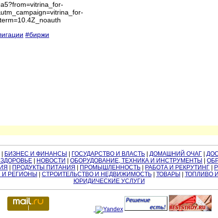
a5?from=vitrina_for-
tm_campaign=vitrina_for-
term=10.4Z_noauth
лигации
#биржи
|
БИЗНЕС И ФИНАНСЫ
|
ГОСУДАРСТВО И ВЛАСТЬ
|
ДОМАШНИЙ ОЧАГ
|
ДО
 ЗДОРОВЬЕ
|
НОВОСТИ
|
ОБОРУДОВАНИЕ, ТЕХНИКА И ИНСТРУМЕНТЫ
|
ОБР
ИЯ
|
ПРОДУКТЫ ПИТАНИЯ
|
ПРОМЫШЛЕННОСТЬ
|
РАБОТА И РЕКРУТИНГ
|
 И РЕГИОНЫ
|
СТРОИТЕЛЬСТВО И НЕДВИЖИМОСТЬ
|
ТОВАРЫ
|
ТОПЛИВО 
ЮРИДИЧЕСКИЕ УСЛУГИ