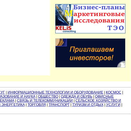
СУГ
|
ИНФОРМАЦИОННЫЕ ТЕХНОЛОГИИ И ОБОРУДОВАНИЕ
|
КОСМОС
|
АЗОВАНИЕ И НАУКА
|
ОБЩЕСТВО
|
ОДЕЖДА И ОБУВЬ
|
ОФИСНЫЕ
РЕКЛАМА
|
СВЯЗЬ И ТЕЛЕКОММУНИКАЦИИ
|
СЕЛЬСКОЕ ХОЗЯЙСТВО И
И ЭНЕРГЕТИКА
|
ТОРГОВЛЯ
|
ТРАНСПОРТ
|
ТУРИЗМ И ОТДЫХ
|
УСЛУГИ
|