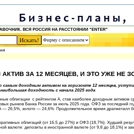
АВОЧНИК. ВСЯ РОССИЯ НА РАССТОЯНИИ "ENTER"
НАЯ
АКТИВ ЗА 12 МЕСЯЦЕВ, И ЭТО УЖЕ НЕ З
о самым доходным активом на горизонте 12 месяцев, уступ
наибольшая доходность с начала 2025 года
вные облигации с рейтингом А, став наиболее доходным активом с
вых рынков Банка России за июль 2025 года. ОФЗ за последний го
и А — 26,5%, золото — 24,6%. Продолжительное время драгметалл 
ративных облигаций (от 16,5 до 27%) и ОФЗ (18,7%). Худший резу
ной валюте: депозиты в иностранной валюте (от 9,8 до 18,1%) и 