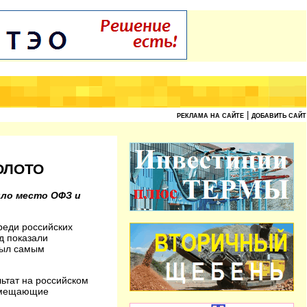
|
РЕКЛАМА НА САЙТЕ
ДОБАВИТЬ САЙТ
ОЛОТО
ило место ОФЗ и
реди российских
д показали
был самым
льтат на российском
замещающие