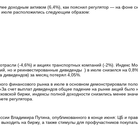
е доходным активом (6,4%), как пояснил регулятор — на фоне сн
в июле расположились следующим образом:
отрасли (-4,6%) и акциях транспортных компаний (-2%). Индекс М
ий, но и реинвестированные дивиденды ) в июле снизился на 0,8%
а дивидендов) за месяц потерял 4,05%.
йского финансового рынка в июле в основном демонстрировали по
 «За счет выплат дивидендов общее падение на рынке акций было 
ковской биржи, индексы полной доходности снизились менее значи
чете регулятора.
ссии Владимира Путина, опубликованного в конце июня: ЦБ и пра
ыходить на биржу, а также стимулы для профучастников покупать 