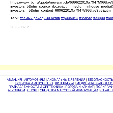
https://www.rbc.ru/quote/news/article/689622019a79475966fae9
investors_5&utm_source=rbc.ru&utm_medium=inhouse_media&u
investors__5&utm_content=689622019a79475966fae9a5&utm_
Теги:
#самый доходный актив
#финансы
#золото
#акции
#об
2025-08-12
АВИАЦИЯ
|
АВТОМОБИЛИ
|
АНОМАЛЬНЫЕ ЯВЛЕНИЯ
|
БЕЗОПАСНОСТЬ
КУЛЬТУРА И ИСКУССТВО
|
ЛИТЕРАТУРА
|
МЕДИЦИНА, КРАСОТА И
ПРИНАДЛЕЖНОСТИ И ОРГТЕХНИКА
|
ПОГОДА И КЛИМАТ
|
ПОЛИГРАФ
АГРОПРОМ
|
СПОРТ
|
СРЕДСТВА МАССОВОЙ ИНФОРМАЦИИ
|
СТРАНЫ