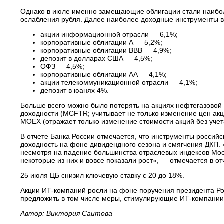
Однако в июле именно замещающие облигации стали наиболе
ослабления рубля. Далее наиболее доходные инструменты 
акции информационной отрасли — 6,1%;
корпоративные облигации А — 5,2%;
корпоративные облигации ВВВ — 4,9%;
депозит в долларах США — 4,5%;
ОФЗ — 4,5%;
корпоративные облигации АА — 4,1%;
акции телекоммуникационной отрасли — 4,1%;
депозит в юанях 4%.
Больше всего можно было потерять на акциях нефтегазовой 
доходности (MCFTR; учитывает не только изменение цен акц
MOEX (отражает только изменение стоимости акций без учет
В отчете Банка России отмечается, что инструменты росси
доходность на фоне дивидендного сезона и смягчения ДКП.
несмотря на падение большинства отраслевых индексов Мос
некоторые из них и вовсе показали рост», — отмечается в от
25 июля ЦБ снизил ключевую ставку с 20 до 18%.
Акции ИТ-компаний росли на фоне поручения президента Ро
предложить в том числе меры, стимулирующие ИТ-компании в
Автор: Виктория Саитова