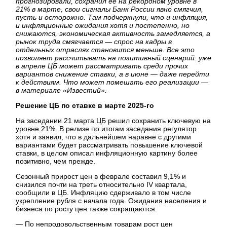
прогнозировали, сохранил ее на рекордном уровне в
21% в марте, свои сигналы Банк России явно смягчил,
пусть и осторожно. Там подчеркнули, что и инфляция,
и инфляционные ожидания хотя и постепенно, но
снижаются, экономическая активность замедляется, а
рынок труда смягчается — спрос на кадры в
отдельных отраслях становится меньше. Все это
позволяет рассчитывать на позитивный сценарий: уже
в апреле ЦБ может рассматривать среди прочих
вариантов снижение ставки, а в июне — даже перейти
к действиям. Что может помешать его реализации —
в материале «Известий».
Решение ЦБ по ставке в марте 2025-го
На заседании 21 марта ЦБ решил сохранить ключевую на
уровне 21%. В релизе по итогам заседания регулятор
хотя и заявил, что в дальнейшем наравне с другими
вариантами будет рассматривать повышение ключевой
ставки, в целом описал инфляционную картину более
позитивно, чем прежде.
Сезонный прирост цен в феврале составил 9,1% и
снизился почти на треть относительно IV квартала,
сообщили в ЦБ. Инфляцию сдерживало в том числе
укрепление рубля с начала года. Ожидания населения и
бизнеса по росту цен также сокращаются.
— По непродовольственным товарам рост цен