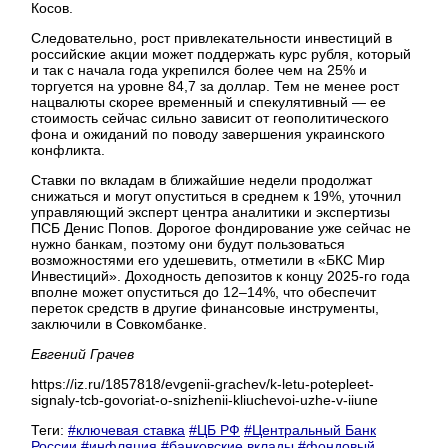
Косов.
Следовательно, рост привлекательности инвестиций в
российские акции может поддержать курс рубля, который
и так с начала года укрепился более чем на 25% и
торгуется на уровне 84,7 за доллар. Тем не менее рост
нацвалюты скорее временный и спекулятивный — ее
стоимость сейчас сильно зависит от геополитического
фона и ожиданий по поводу завершения украинского
конфликта.
Ставки по вкладам в ближайшие недели продолжат
снижаться и могут опуститься в среднем к 19%, уточнил
управляющий эксперт центра аналитики и экспертизы
ПСБ Денис Попов. Дорогое фондирование уже сейчас не
нужно банкам, поэтому они будут пользоваться
возможностями его удешевить, отметили в «БКС Мир
Инвестиций». Доходность депозитов к концу 2025-го года
вполне может опуститься до 12–14%, что обеспечит
переток средств в другие финансовые инструменты,
заключили в Совкомбанке.
Евгений Грачев
https://iz.ru/1857818/evgenii-grachev/k-letu-potepleet-
signaly-tcb-govoriat-o-snizhenii-kliuchevoi-uzhe-v-iiune
Теги:
#ключевая ставка
#ЦБ РФ
#Центральный Банк
России
#инфляция
#банковские вклады
#фондовый