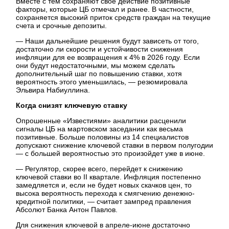
Вместе с тем сохраняют свое действие позитивные
факторы, которые ЦБ отмечал и ранее. В частности,
сохраняется высокий приток средств граждан на текущие
счета и срочные депозиты.
— Наши дальнейшие решения будут зависеть от того,
достаточно ли скорости и устойчивости снижения
инфляции для ее возвращения к 4% в 2026 году. Если
они будут недостаточными, мы можем сделать
дополнительный шаг по повышению ставки, хотя
вероятность этого уменьшилась, — резюмировала
Эльвира Набиуллина.
Когда снизят ключевую ставку
Опрошенные «Известиями» аналитики расценили
сигналы ЦБ на мартовском заседании как весьма
позитивные. Больше половины из 14 специалистов
допускают снижение ключевой ставки в первом полугодии
— с большей вероятностью это произойдет уже в июне.
— Регулятор, скорее всего, перейдет к снижению
ключевой ставки во II квартале. Инфляция постепенно
замедляется и, если не будет новых скачков цен, то
высока вероятность перехода к смягчению денежно-
кредитной политики, — считает зампред правления
Абсолют Банка Антон Павлов.
Для снижения ключевой в апреле-июне достаточно