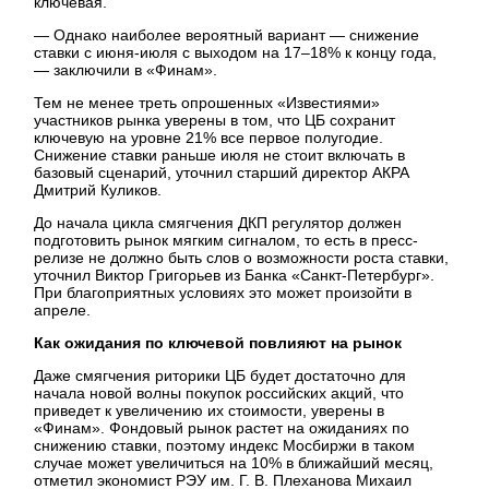
ключевая.
— Однако наиболее вероятный вариант — снижение
ставки с июня-июля с выходом на 17–18% к концу года,
— заключили в «Финам».
Тем не менее треть опрошенных «Известиями»
участников рынка уверены в том, что ЦБ сохранит
ключевую на уровне 21% все первое полугодие.
Снижение ставки раньше июля не стоит включать в
базовый сценарий, уточнил старший директор АКРА
Дмитрий Куликов.
До начала цикла смягчения ДКП регулятор должен
подготовить рынок мягким сигналом, то есть в пресс-
релизе не должно быть слов о возможности роста ставки,
уточнил Виктор Григорьев из Банка «Санкт-Петербург».
При благоприятных условиях это может произойти в
апреле.
Как ожидания по ключевой повлияют на рынок
Даже смягчения риторики ЦБ будет достаточно для
начала новой волны покупок российских акций, что
приведет к увеличению их стоимости, уверены в
«Финам». Фондовый рынок растет на ожиданиях по
снижению ставки, поэтому индекс Мосбиржи в таком
случае может увеличиться на 10% в ближайший месяц,
отметил экономист РЭУ им. Г. В. Плеханова Михаил