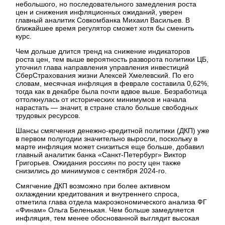
небольшого, но последовательного замедления роста
цен и снижения инфляционных ожиданий, уверен
главный аналитик Совкомбанка Михаил Васильев. В
ближайшее время регулятор сможет хотя бы сменить
курс.
Чем дольше длится тренд на снижение индикаторов
роста цен, тем выше вероятность разворота политики ЦБ,
уточнил глава направления управления инвестиций
СберСтрахования жизни Алексей Хмелевский. По его
словам, месячная инфляция в феврале составила 0,62%,
тогда как в декабре была почти вдвое выше. Безработица
оттолкнулась от исторических минимумов и начала
нарастать — значит, в стране стало больше свободных
трудовых ресурсов.
Шансы смягчения денежно-кредитной политики (ДКП) уже
в первом полугодии значительно выросли, поскольку в
марте инфляция может снизиться еще больше, добавил
главный аналитик банка «Санкт-Петербург» Виктор
Григорьев. Ожидания россиян по росту цен также
снизились до минимумов с сентября 2024-го.
Смягчение ДКП возможно при более активном
охлаждении кредитования и внутреннего спроса,
отметила глава отдела макроэкономического анализа ФГ
«Финам» Ольга Беленькая. Чем больше замедляется
инфляция, тем менее обоснованной выглядит высокая