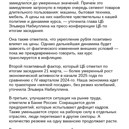
замедлился до умеренных значений. Причем это
замедление затронуло в первую очередь сегмент товаров
длительного пользования: машины, бытовая техника,
мебель. А цены на них наиболее чувствительны к нашей
политике и динамике курса, — уточнила глава ЦБ
Эльвира Набиуллина на пресс-конференции ЦБ по
итогам заседания.
Она также отметила, что укрепление рубля позитивно
влияет на цены. Однако дальнейшая динамика будет
зависеть от фактического изменения внешних условий —
пока же преждевременно говорить, как курс
транслируется в инфляцию.
Второй позитивный фактор, который ЦБ отметил по
итогам заседания 21 марта, — более умеренный рост
экономической активности в начале 2025 года по
сравнению с IV кварталом 2024-го. Наша экономика идет
по траектории «мягкой посадки», без резких колебаний,
уточнила Эльвира Набиуллина.
В-третьих, улучшается ситуация на рынке труда,
отметили в Банке России. Сокращается доля
предприятий, которые испытывают дефицит кадров.
Также уменьшается спрос на рабочую силу в отдельных
отраслях, люди перетекают в другие секторы. А
количество резюме на одну вакансию продолжает расти.