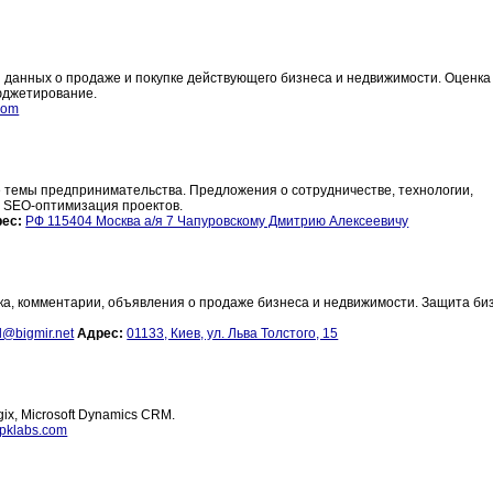
 данных о продаже и покупке действующего бизнеса и недвижимости. Оценка
Бюджетирование.
com
е темы предпринимательства. Предложения о сотрудничестве, технологии,
 SEO-оптимизация проектов.
ес:
РФ 115404 Москва а/я 7 Чапуровскому Дмитрию Алексеевичу
ка, комментарии, объявления о продаже бизнеса и недвижимости. Защита би
d@bigmir.net
Адрес:
01133, Киев, ул. Льва Толстого, 15
ix, Microsoft Dynamics CRM.
spklabs.com