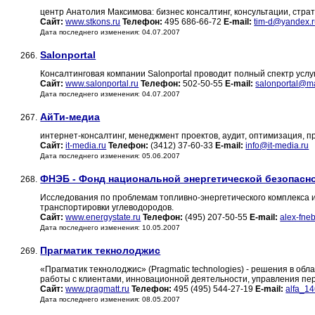
центр Анатолия Максимова: бизнес консалтинг, консультации, стра
Сайт:
www.stkons.ru
Телефон:
495 686-66-72
E-mail:
tim-d@yandex.
Дата последнего изменения: 04.07.2007
Salonportal
266.
Консалтинговая компании Salonportal проводит полный спектр услу
Сайт:
www.salonportal.ru
Телефон:
502-50-55
E-mail:
salonportal@ma
Дата последнего изменения: 04.07.2007
АйТи-медиа
267.
интернет-консалтинг, менеджмент проектов, аудит, оптимизация, 
Сайт:
it-media.ru
Телефон:
(3412) 37-60-33
E-mail:
info@it-media.ru
Дата последнего изменения: 05.06.2007
ФНЭБ - Фонд национальной энергетической безопасн
268.
Исследования по проблемам топливно-энергетического комплекса и
транспортировки углеводородов.
Сайт:
www.energystate.ru
Телефон:
(495) 207-50-55
E-mail:
alex-fne
Дата последнего изменения: 10.05.2007
Прагматик текнолоджис
269.
«Прагматик текнолоджис» (Pragmatic technologies) - решения в об
работы с клиентами, инновационной деятельности, управления пе
Сайт:
www.pragmatt.ru
Телефон:
495 (495) 544-27-19
E-mail:
alfa_1
Дата последнего изменения: 08.05.2007