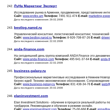
ЛуНа Маркетинг Эксперт
242.
Исследование рынка в Армении, продвижение, представление инте
Сайт:
www.profex.am
Телефон:
7491 911-474
E-mail:
marketing-expe
Дата последнего изменения: 29.02.2008
bestlog.narod.ru
243.
Управленческий консалтинг, логистический консалтинг, технический 
Сайт:
www.bestlog.narod.ru
Телефон:
8-926-708-87-26
E-mail:
driwe
Дата последнего изменения: 22.02.2008
anda-finance.com
244.
На сегодняшний день группа компаний ANDA Finance это динамичн
Сайт:
www.anda-finance.com
Телефон:
495 641-37-64
E-mail:
anda-f
Дата последнего изменения: 22.02.2008
business-galaxy.ru
245.
Профессиональные маркетинговые исследования в Нижнем Новгород
бизнес-идей. Технико-экономическое обоснование. Сопровождение 
Сайт:
www.business-galaxy.ru
Телефон:
831 438-34-76
E-mail:
web@b
Дата последнего изменения: 20.02.2008
elaninvestment.com
246.
Elan Investment Solutions - обучение в процессе реальной работы
трейдеров. Рекомендации и обучение в режиме онлайн.
Сайт:
www.elaninvestment.com
Телефон:
75-00-666
E-mail:
anna@ax