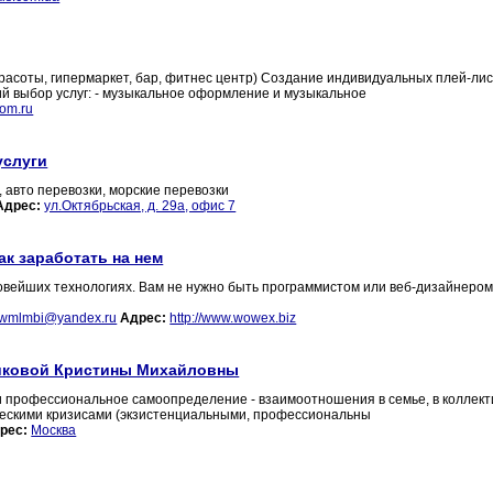
асоты, гипермаркет, бар, фитнес центр) Создание индивидуальных плей-лис
й выбор услуг: - музыкальное оформление и музыкальное
om.ru
услуги
, авто перевозки, морские перевозки
Адрес:
ул.Октябрьская, д. 29а, офис 7
ак заработать на нем
новейших технологиях. Вам не нужно быть программистом или веб-дизайнером
wmlmbi@yandex.ru
Адрес:
http://www.wowex.biz
виковой Кристины Михайловны
и профессиональное самоопределение - взаимоотношения в семье, в коллекти
ическими кризисами (экзистенциальными, профессиональны
рес:
Москва