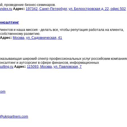
ий, проведение бизнес-семинаров.
ndex.ru
Адрес:
197342, Санкт-Петербург, ул. Белоостровская д. 22, офис 502
онсалтинг
иентов и наша миссия - делать все, чтобы репутация работала на клиента,
 собственному развитию.
Адрес:
Москва, ул. Садовническая, 41
а, оказывающая широкий спектр профессиональных услуг российским компани
консалтинг и аутсорсинг в сфере финансов, информационных
ulting.ru
Адрес:
115093, Москва, ул. Павловская, 7
.com
e@ukrpartners.com