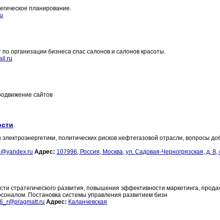
тегическое планирование.
ru
г по организации бизнеса спас салонов и салонов красоты.
il.ru
продвижение сайтов
ости
 электроэнергетики, политических рисков нефтегазовой отрасли, вопросы до
b@yandex.ru
Адрес:
107996, Россия, Москва, ул. Садовая-Черногрязская, д. 8, 
ласти стратегического развития, повышения эффективности маркетинга, прода
рсоналом. Постановка системы управления развитием бизн
46_r@pragmatt.ru
Адрес:
Каланчевская