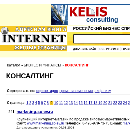
РОССИЙСКИЙ БИЗНЕС-СПР
|
|
ДОБАВИТЬ САЙТ
ВСЕ РУБРИКИ
ГЛАВ
Каталог
»
БИЗНЕС И ФИНАНСЫ
»
КОНСАЛТИНГ
КОНСАЛТИНГ
Сортировать по:
оценке гидов
,
времени изменения
,
алфавиту
.
Страницы:
1
2
3
4
5
6
7
8
9
10
11
12
13
14
15
16
17
18
19
20
21
22
23
24
2
marketing.solev.ru
241.
Крупнейший интернет-магазин по продаже типовых маркетинговых 
Сайт:
www.marketing.solev.ru
Телефон:
8-495-979-73-75
E-mail:
mark
Дата последнего изменения: 06.03.2008