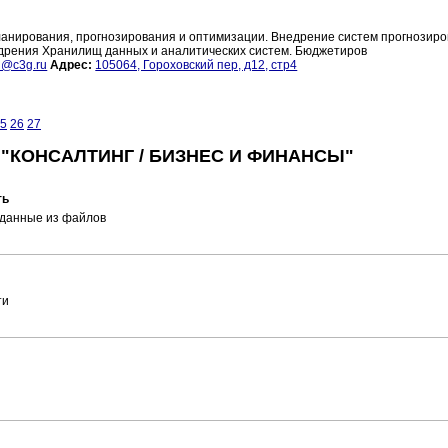
ланирования, прогнозирования и оптимизации. Внедрение систем прогнозир
едрения Хранилищ данных и аналитических систем. Бюджетиров
n@c3g.ru
Адрес:
105064, Гороховский пер, д12, стр4
5
26
27
 "КОНСАЛТИНГ / БИЗНЕС И ФИНАНСЫ"
ть
 данные из файлов
ти