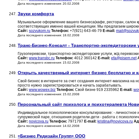
Дата последнего изменения: 20.02.2008
Звуки комфорта
247.
Музыкальное оформление вашего бизнеса(кафе, ресторан, салон кр
соответствующих именно вашей концепции. Мы предлагаем широки
Сайт:
sozvukom.ru
Телефон:
+7(921) 643-46-79
E-mail:
mail@sozvuk
Дата последнего изменения: 18.02.2008
Транс-Бизнес-Консалт - Транспортно-экспедиторские 
248.
Грузоперевозки, транспортно-экспедиторские услуги, ж/д перевозки
Сайт:
www.transbc.ru
Телефон:
4012 360142
E-mail:
efa@pisem.net
Дата последнего изменения: 15.02.2008
Открыть качественный интернет бизнес бесплатно и к
249.
Свой бизнес в интернете за счет создания интернет-магазина на 
просто нужно зарегистрироваться и начать зарабатывать.
Сайт:
www.wowex.biz
Телефон:
Свой бизне 919 2335962
E-mail:
wo
Дата последнего изменения: 15.02.2008
Персональный сайт психолога и психотерапевта Но
250.
Индивидуальное психологическое консультирование: - личностное 
супружеской паре, отношения родители-дети - работа с психолог
Сайт:
novicova.ru
Телефон:
7971797
E-mail:
kristina@novicova.ru
Ад
Дата последнего изменения: 14.02.2008
«Бизнес Редизайн Групп» ООО
251.