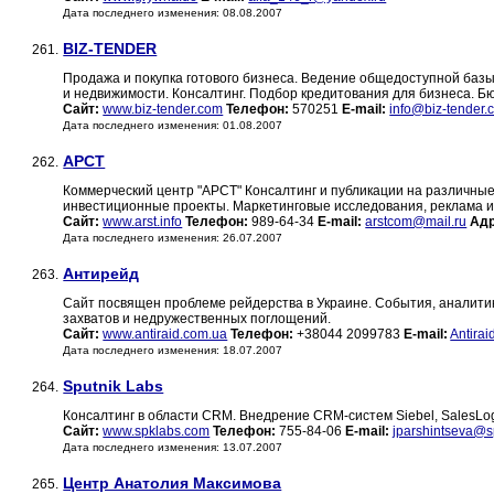
Дата последнего изменения: 08.08.2007
BIZ-TENDER
261.
Продажа и покупка готового бизнеса. Ведение общедоступной базы
и недвижимости. Консалтинг. Подбор кредитования для бизнеса. 
Сайт:
www.biz-tender.com
Телефон:
570251
E-mail:
info@biz-tender.
Дата последнего изменения: 01.08.2007
АРСТ
262.
Коммерческий центр "АРСТ" Консалтинг и публикации на различны
инвестиционные проекты. Маркетинговые исследования, реклама и
Сайт:
www.arst.info
Телефон:
989-64-34
E-mail:
arstcom@mail.ru
Адр
Дата последнего изменения: 26.07.2007
Антирейд
263.
Сайт посвящен проблеме рейдерства в Украине. События, аналити
захватов и недружественных поглощений.
Сайт:
www.antiraid.com.ua
Телефон:
+38044 2099783
E-mail:
Antirai
Дата последнего изменения: 18.07.2007
Sputnik Labs
264.
Консалтинг в области CRM. Внедрение CRM-систем Siebel, SalesLog
Сайт:
www.spklabs.com
Телефон:
755-84-06
E-mail:
jparshintseva@
Дата последнего изменения: 13.07.2007
Центр Анатолия Максимова
265.