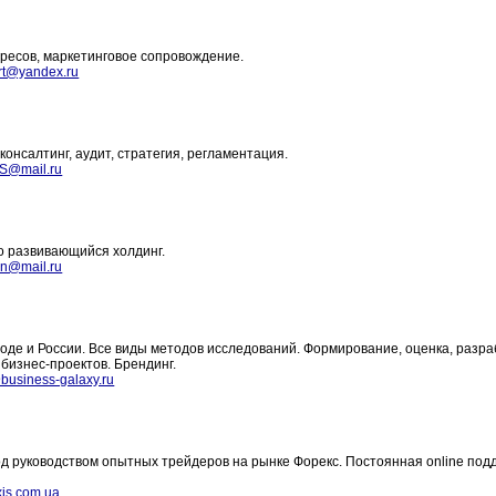
ресов, маркетинговое сопровождение.
rt@yandex.ru
консалтинг, аудит, стратегия, регламентация.
rS@mail.ru
о развивающийся холдинг.
in@mail.ru
е и России. Все виды методов исследований. Формирование, оценка, разра
бизнес-проектов. Брендинг.
usiness-galaxy.ru
 под руководством опытных трейдеров на рынке Форекс. Постоянная online под
is.com.ua