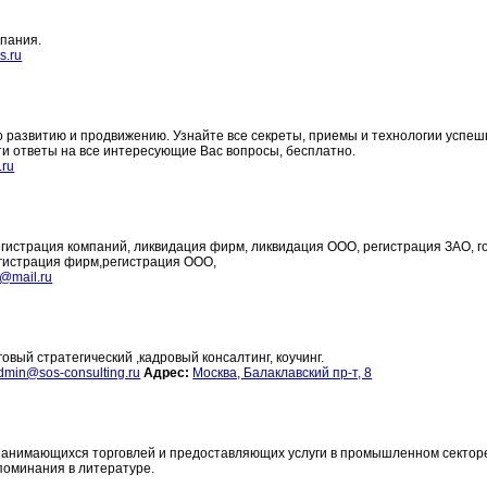
мпания.
s.ru
о развитию и продвижению. Узнайте все секреты, приемы и технологии успе
ти ответы на все интересующие Вас вопросы, бесплатнo.
.ru
егистрация компаний, ликвидация фирм, ликвидация ООО, регистрация ЗАО, г
егистрация фирм,регистрация ООО,
@mail.ru
вый стратегический ,кадровый консалтинг, коучинг.
dmin@sos-consulting.ru
Адрес:
Москва, Балаклавский пр-т, 8
занимающихся торговлей и предоставляющих услуги в промышленном сектор
поминания в литературе.