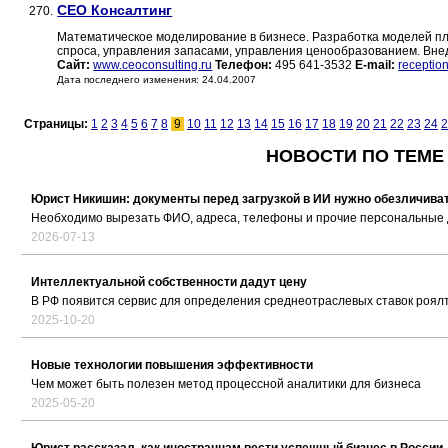
СЕО Консалтинг
270.
Математическое моделирование в бизнесе. Разработка моделей п
спроса, управления запасами, управления ценообразованием. Вн
Сайт:
www.ceoconsulting.ru
Телефон:
495 641-3532
E-mail:
receptio
Дата последнего изменения: 24.04.2007
Страницы:
1
2
3
4
5
6
7
8
9
10
11
12
13
14
15
16
17
18
19
20
21
22
23
24
2
НОВОСТИ ПО ТЕМЕ
Юрист Никишин: документы перед загрузкой в ИИ нужно обезличива
Необходимо вырезать ФИО, адреса, телефоны и прочие персональные
2026-07-13
Интеллектуальной собственности дадут цену
В РФ появится сервис для определения среднеотраслевых ставок роял
2025-10-20
Новые технологии повышения эффективности
Чем может быть полезен метод процессной аналитики для бизнеса
2025-05-20