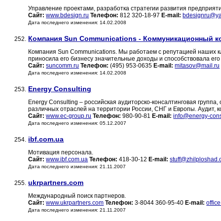
Управление проектами, разработка стратегии развития предприят
Сайт:
www.bdesign.ru
Телефон:
812 320-18-97
E-mail:
bdesignru@ya
Дата последнего изменения: 14.02.2008
Компания Sun Communications - Коммуникационный к
252.
Компания Sun Communications. Мы работаем с репутацией наших кл
приносила его бизнесу значительные доходы и способствовала его
Сайт:
suncomm.ru
Телефон:
(495) 953-0635
E-mail:
mitasov@mail.ru
Дата последнего изменения: 14.02.2008
Energy Consulting
253.
Energy Consulting – российская аудиторско-консалтинговая групп
различных отраслей на территории России, СНГ и Европы. Аудит, 
Сайт:
www.ec-group.ru
Телефон:
980-90-81
E-mail:
info@energy-cons
Дата последнего изменения: 05.12.2007
ibf.com.ua
254.
Мотивация персонала.
Сайт:
www.ibf.com.ua
Телефон:
418-30-12
E-mail:
stuff@zhilploshad
Дата последнего изменения: 21.11.2007
ukrpartners.com
255.
Международный поиск партнеров.
Сайт:
www.ukrpartners.com
Телефон:
3-8044 360-95-40
E-mail:
offic
Дата последнего изменения: 21.11.2007