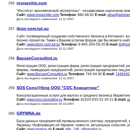
rosrazvitie.com
256.
"Институт экономической экспертизы" - независимая оценочная ко
Сайт:
www.rosrazvitie.com
Телефон:
980-48-81
E-mail:
alisa@adviser
Дата последнего изменения: 12.11.2007
ibizn-com.tut.su
257.
Сайт, посвященный созданию собственного бизнеса в Интернет, ег
бизнес-проектов. Также к Вашим услугам форум, где Вы можете най
Сайт:
www.ibizn-com.tut.su
Телефон:
8-905-204-59-20
E-mail:
ib@nxt
Дата последнего изменения: 12.11.2007
BacsanConsultint.ru
258.
Регистрация ООО, регистрация фирм, регистрация предприятий, р
фирмы, ликвидация предприятий, регистрация юридических лиц,р
Сайт:
www.BacsanConsultint.ru
Телефон:
744-64-92
E-mail:
7446492
Дата последнего изменения: 12.11.2007
SOS Cons@lting ООО "СОС Консалтинг"
259.
Консультационные услуги для малого и среднего бизнеса Маркетинго
Сайт:
www.sos-consulting.ru
Телефон:
81033-633-31-34-21
E-mail:
a
Дата последнего изменения: 04.10.2007
GRYWNA.de
260.
База данных предприятий промышленного сектора; предприятий, 
Украины. Информация об Украине: новости, актуальные события, у
Сайт:
www.grywna.de
E-mail:
alfa_146_r@yandex.ru