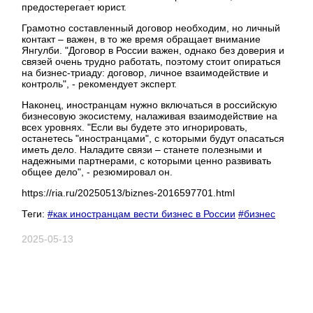
предостерегает юрист.
Грамотно составленный договор необходим, но личный
контакт – важен, в то же время обращает внимание
Янгулби. "Договор в России важен, однако без доверия и
связей очень трудно работать, поэтому стоит опираться
на бизнес-триаду: договор, личное взаимодействие и
контроль", - рекомендует эксперт.
Наконец, иностранцам нужно включаться в российскую
бизнесовую экосистему, налаживая взаимодействие на
всех уровнях. "Если вы будете это игнорировать,
останетесь "иностранцами", с которыми будут опасаться
иметь дело. Наладите связи – станете полезными и
надежными партнерами, с которыми ценно развивать
общее дело", - резюмировал он.
https://ria.ru/20250513/biznes-2016597701.html
Теги:
#как иностранцам вести бизнес в России
#бизнес
2025-05-13