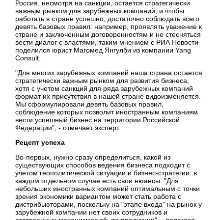
Россия, несмотря на санкции, остается стратегически
важным рынком для зарубежных компаний, и чтобы
работать в стране успешно, достаточно соблюдать всего
девять базовых правил: например, проявлять уважение к
стране и заключенным договоренностям и не стесняться
вести диалог с властями, таким мнением с РИА Новости
поделился юрист Магомед Янгулби из компании Yang
Consult.
"Для многих зарубежных компаний наша страна остается
стратегически важным рынком для развития бизнеса,
хотя с учетом санкций для ряда зарубежных компаний
формат их присутствия в нашей стране видоизменяется.
Мы сформулировали девять базовых правил,
соблюдение которых позволит иностранным компаниям
вести успешный бизнес на территории Российской
Федерации", - отмечает эксперт.
Рецепт успеха
Во-первых, нужно сразу определиться, какой из
существующих способов ведения бизнеса подходит с
учетом геополитической ситуации и бизнес-стратегии: в
каждом отдельном случае есть свои нюансы. "Для
небольших иностранных компаний оптимальным с точки
зрения экономики вариантом может стать работа с
дистрибьюторами, поскольку на "этапе входа" на рынок у
зарубежной компании нет своих сотрудников и
отстроенных механизмов сбыта продукции", - полагает