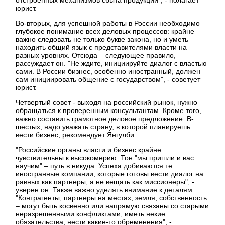
юрист.
Во-вторых, для успешной работы в России необходимо
глубокое понимание всех деловых процессов: крайне
важно следовать не только букве закона, но и уметь
находить общий язык с представителями власти на
разных уровнях. Отсюда – следующее правило,
рассуждает он. "Не ждите, инициируйте диалог с властью
сами. В России бизнес, особенно иностранный, должен
сам инициировать общение с государством", - советует
юрист.
Четвертый совет - выходя на российский рынок, нужно
обращаться к проверенным консультантам. Кроме того,
важно составить грамотное деловое предложение. В-
шестых, надо уважать страну, в которой планируешь
вести бизнес, рекомендует Янгулби.
"Российские органы власти и бизнес крайне
чувствительны к высокомерию. Тон "мы пришли и вас
научим" – путь в никуда. Успеха добиваются те
иностранные компании, которые готовы вести диалог на
равных как партнеры, а не вещать как миссионеры", -
уверен он. Также важно уделять внимание к деталям.
"Контрагенты, партнеры на местах, земля, собственность
– могут быть косвенно или напрямую связаны со старыми
неразрешенными конфликтами, иметь некие
обязательства, нести какие-то обременения", -