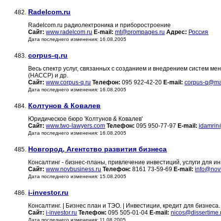
Radelcom.ru
482.
Radelcom.ru радиолектроника и приборостроение
Сайт:
www.radelcom.ru
E-mail:
mt@prompages.ru
Адрес:
Россия
Дата последнего изменения: 16.08.2005
corpus-q.ru
483.
Весь спектр услуг, связанных с созданием и внедрением систем ме
(HACCP) и др.
Сайт:
www.corpus-q.ru
Телефон:
095 922-42-20
E-mail:
corpus-q@mai
Дата последнего изменения: 16.08.2005
Колтунов & Ковалев
484.
Юридическое бюро 'Колтунов & Ковалев'
Сайт:
www.two-lawyers.com
Телефон:
095 950-77-97
E-mail:
idamrin
Дата последнего изменения: 16.08.2005
Новгород, Агентство развития бизнеса
485.
Консалтинг - бизнес-планы, привлечение инвестиций, услуги для ин
Сайт:
www.novbusiness.ru
Телефон:
8161 73-59-69
E-mail:
info@nov
Дата последнего изменения: 15.08.2005
i-investor.ru
486.
Консалтинг. | Бизнес план и ТЭО. | Инвестиции, кредит для бизнеса.
Сайт:
i-investor.ru
Телефон:
095 505-01-04
E-mail:
nicos@dissertime.
Дата последнего изменения: 11.08.2005