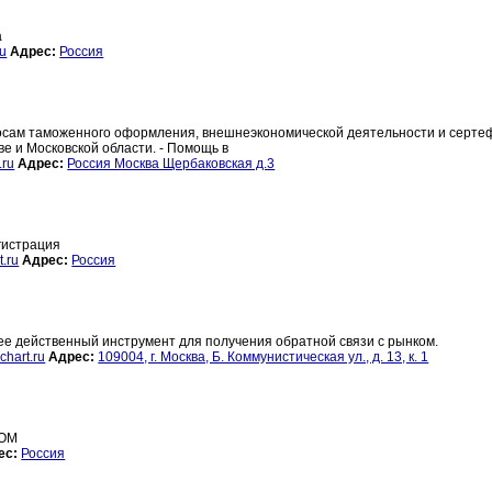
а
ru
Адрес:
Россия
опросам таможенного оформления, внешнеэкономической деятельности и серте
е и Московской области. - Помощь в
.ru
Адрес:
Россия Москва Щербаковская д.3
гистрация
.ru
Адрес:
Россия
ее действенный инструмент для получения обратной связи с рынком.
chart.ru
Адрес:
109004, г. Москва, Б. Коммунистическая ул., д. 13, к. 1
ДОМ
ес:
Россия