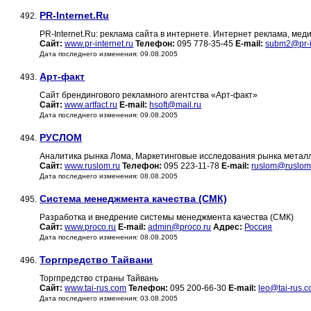
PR-Internet.Ru
492.
PR-Internet.Ru: реклама сайта в интернете. Интернет реклама, мед
Сайт:
www.pr-internet.ru
Телефон:
095 778-35-45
E-mail:
subm2@pr-in
Дата последнего изменения: 09.08.2005
Арт-факт
493.
Сайт брендингового рекламного агентства «Арт-факт»
Сайт:
www.artfact.ru
E-mail:
hsoft@mail.ru
Дата последнего изменения: 09.08.2005
РУСЛОМ
494.
Аналитика рынка Лома, Маркетинговые исследования рынка мета
Сайт:
www.ruslom.ru
Телефон:
095 223-11-78
E-mail:
ruslom@ruslom
Дата последнего изменения: 08.08.2005
Система менеджмента качества (СМК)
495.
Разработка и внедрение системы менеджмента качества (СМК)
Сайт:
www.proco.ru
E-mail:
admin@proco.ru
Адрес:
Россия
Дата последнего изменения: 08.08.2005
Торгпредство Тайвани
496.
Торгпредство страны Тайвань
Сайт:
www.tai-rus.com
Телефон:
095 200-66-30
E-mail:
leo@tai-rus.
Дата последнего изменения: 03.08.2005