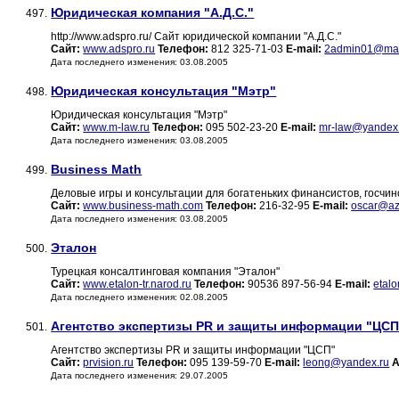
Юридическая компания "А.Д.С."
497.
http://www.adspro.ru/ Сайт юридической компании "А.Д.С."
Сайт:
www.adspro.ru
Телефон:
812 325-71-03
E-mail:
2admin01@mai
Дата последнего изменения: 03.08.2005
Юридическая консультация "Мэтр"
498.
Юридическая консультация "Мэтр"
Сайт:
www.m-law.ru
Телефон:
095 502-23-20
E-mail:
mr-law@yandex
Дата последнего изменения: 03.08.2005
Business Math
499.
Деловые игры и консультации для богатеньких финансистов, госчино
Сайт:
www.business-math.com
Телефон:
216-32-95
E-mail:
oscar@az
Дата последнего изменения: 03.08.2005
Эталон
500.
Турецкая консалтинговая компания "Эталон"
Сайт:
www.etalon-tr.narod.ru
Телефон:
90536 897-56-94
E-mail:
etal
Дата последнего изменения: 02.08.2005
Агентство экспертизы PR и защиты информации "ЦСП
501.
Агентство экспертизы PR и защиты информации "ЦСП"
Сайт:
prvision.ru
Телефон:
095 139-59-70
E-mail:
leong@yandex.ru
А
Дата последнего изменения: 29.07.2005