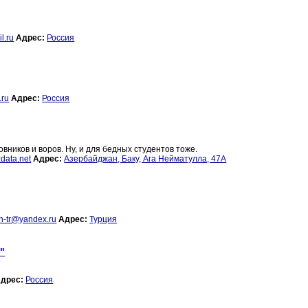
l.ru
Адрес:
Россия
.ru
Адрес:
Россия
вников и воров. Ну, и для бедных студентов тоже.
data.net
Адрес:
Азербайджан, Баку, Ага Нейматулла, 47А
on-tr@yandex.ru
Адрес:
Турция
"
дрес:
Россия