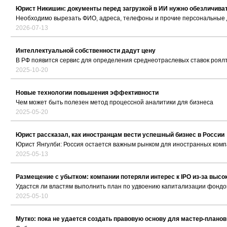
Юрист Никишин: документы перед загрузкой в ИИ нужно обезличива
Необходимо вырезать ФИО, адреса, телефоны и прочие персональные
2026-07-13
Интеллектуальной собственности дадут цену
В РФ появится сервис для определения среднеотраслевых ставок роял
2025-10-20
Новые технологии повышения эффективности
Чем может быть полезен метод процессной аналитики для бизнеса
2025-05-20
Юрист рассказал, как иностранцам вести успешный бизнес в России
Юрист Янгулби: Россия остается важным рынком для иностранных ком
2025-05-13
Размещение с убытком: компании потеряли интерес к IPO из-за высо
Удастся ли властям выполнить план по удвоению капитализации фондов
2025-05-10
Мутко: пока не удается создать правовую основу для мастер-планов