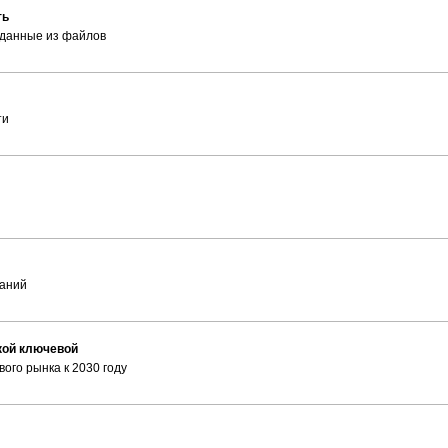
ть
 данные из файлов
ти
паний
кой ключевой
ого рынка к 2030 году