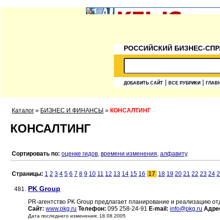
РОССИЙСКИЙ БИЗНЕС-СПР
|
|
ДОБАВИТЬ САЙТ
ВСЕ РУБРИКИ
ГЛАВ
Каталог
»
БИЗНЕС И ФИНАНСЫ
»
КОНСАЛТИНГ
КОНСАЛТИНГ
Сортировать по:
оценке гидов
,
времени изменения
,
алфавиту
.
Страницы:
1
2
3
4
5
6
7
8
9
10
11
12
13
14
15
16
17
18
19
20
21
22
23
24
2
PK Group
481.
PR-агентство PK Group предлагает планирование и реализацию от
Сайт:
www.pkg.ru
Телефон:
095 258-24-91
E-mail:
info@pkg.ru
Адре
Дата последнего изменения: 18.08.2005