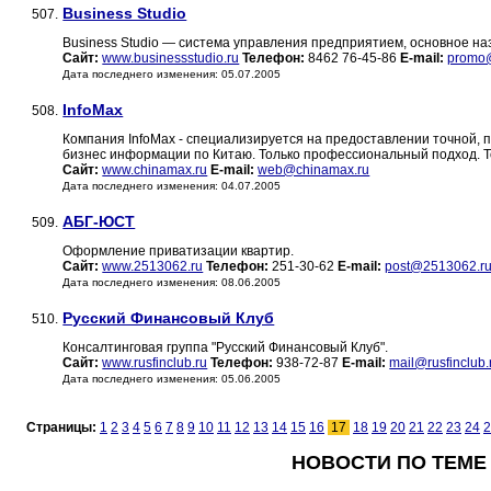
Business Studio
507.
Business Studio — система управления предприятием, основное н
Сайт:
www.businessstudio.ru
Телефон:
8462 76-45-86
E-mail:
promo@
Дата последнего изменения: 05.07.2005
InfoMax
508.
Компания InfoMax - специализируется на предоставлении точной,
бизнес информации по Китаю. Только профессиональный подход. 
Сайт:
www.chinamax.ru
E-mail:
web@chinamax.ru
Дата последнего изменения: 04.07.2005
АБГ-ЮСТ
509.
Оформление приватизации квартир.
Сайт:
www.2513062.ru
Телефон:
251-30-62
E-mail:
post@2513062.r
Дата последнего изменения: 08.06.2005
Русский Финансовый Клуб
510.
Консалтинговая группа "Русский Финансовый Клуб".
Сайт:
www.rusfinclub.ru
Телефон:
938-72-87
E-mail:
mail@rusfinclub.
Дата последнего изменения: 05.06.2005
Страницы:
1
2
3
4
5
6
7
8
9
10
11
12
13
14
15
16
17
18
19
20
21
22
23
24
2
НОВОСТИ ПО ТЕМЕ