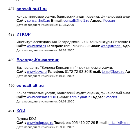
consalt.hut1.ru
487.
Консалтинговые услуги, банковский аудит, оценка, финансовый анал
Сайт:
consalt.hut1.ru
E-mail:
consalt@hut1.ru
Адрес:
Россия
Дата последнего изменения: 11.08.2005
ИТКОР
488.
Институт Исследования Товародвижения и Конъюнктуры Оптового
Сайт:
www.itkor.ru
Телефон:
095 152-86-88
E-mail:
web@itkor.ru
Адр
Дата последнего изменения: 10.08.2005
Вологда-Консалтинг
489.
Бизнес-центр "Вологда-Консалтинг" - юридические услуги.
Сайт:
www.bcvc.ru
Телефон:
8172 72-92-30
E-mail:
temp@bcvc.ru
Ад
Дата последнего изменения: 10.08.2005
consalt.alti.ru
490.
Консалтинговые услуги, банковский аудит, оценка, финансовый анал
Сайт:
www.consalt.alti.ru
E-mail:
admin@alti.ru
Адрес:
Россия
Дата последнего изменения: 09.08.2005
КОИ
491.
Группа КОИ
Сайт:
www.koigroup.ru
Телефон:
095 410-27-29
E-mail:
mfrank@mail
Дата последнего изменения: 09.08.2005