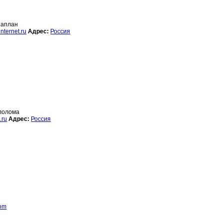
иаплан
ternet.ru
Адрес:
Россия
ллолома
.ru
Адрес:
Россия
com