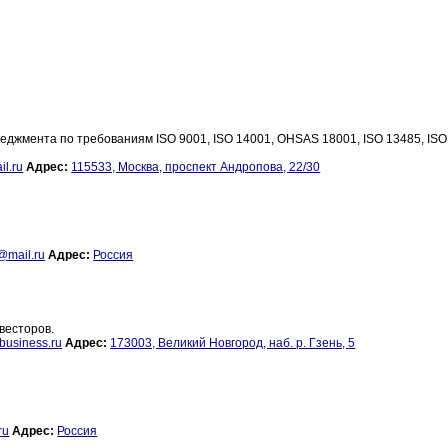
неджмента по требованиям ISO 9001, ISO 14001, OHSAS 18001, ISO 13485, IS
l.ru
Адрес:
115533, Москва, проспект Андропова, 22/30
@mail.ru
Адрес:
Россия
весторов.
business.ru
Адрес:
173003, Великий Новгород, наб. р. Гзень, 5
ru
Адрес:
Россия