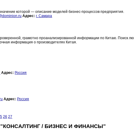
азначение которой — описание моделей бизнес-процессов предприятия.
dominion.ru
Адрес:
г. Самара
 проверенной, грамотно проанализированной информации по Китаю. Поиск л
Точная информация о производителях Китая.
u
Адрес:
Россия
ru
Адрес:
Россия
5
26
27
 "КОНСАЛТИНГ / БИЗНЕС И ФИНАНСЫ"