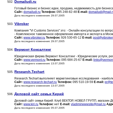
Domailudi.ru
502.
Готовый бизнес и бизнес идеи, продажа, недвижимость для бизнес
Сайт:
domailudi.ru
Телефон:
095 248-82-48
E-mail:
domailudi@mail.
Дата последнего изменения: 29.07.2005
Vibroker
503.
Компания "Vi Customs Services" это: - Онлайн консультации по в
- Комплексное таможенное оформление импорта и экспорта в Москв
Сайт:
www.vibroker.ru
Телефон:
926 530-65-12
E-mail:
post@vibroker
Дата последнего изменения: 29.07.2005
Вермонт Консалтинг
504.
Юридическая фирма Вермонт Консалтинг - Юридические услуги, ре
Сайт:
www.vermont.ru
Телефон:
095 684-25-67
E-mail:
links@vermont
Дата последнего изменения: 13.07.2005
Research.Techart
505.
Research.Techart выполняет маркетинговые исследования - наибол
Сайт:
www.research-techart.ru
Телефон:
095 510-19-59
E-mail:
pr@te
Дата последнего изменения: 13.07.2005
Деловой сайт семьи Кирий
506.
Деловой сайт семьи Кирий: Клуб ВЕКТОР, НОВЕЛ ГРУПП, магазин 
Сайт:
www.kiri.ru
Телефон:
нет
E-mail:
vladimirwwwsite@mail.ru
Адр
Дата последнего изменения: 05.07.2005