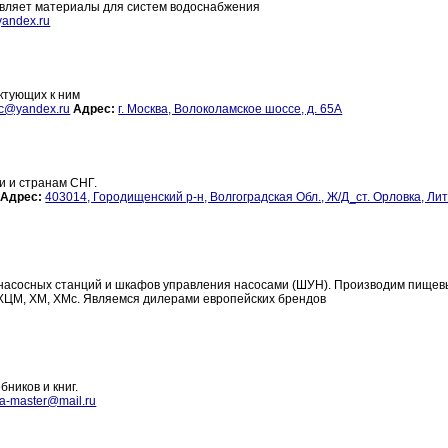
тавляет материалы для систем водоснабжения
andex.ru
ктующих к ним
nc@yandex.ru
Адрес:
г. Москва, Волоколамское шоссе, д. 65А
и и странам СНГ.
Адрес:
403014, Городищенский р-н, Волгоградская Обл., Ж/Д_ст. Орловка, Лит
насосных станций и шкафов управления насосами (ШУН). Производим пище
ХЦМ, ХМ, ХМс. Являемся дилерами европейских брендов
ников и книг.
a-master@mail.ru