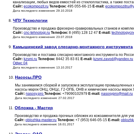
канализации, любых видов емкостей из стеклопластика, а также пос
Сайт:
ecokompozit.ru
Телефон:
495 055-66-15
E-mail:
ecokompozitru@y
Дата последнего изменения: 29.10.2018
ЧПУ Технологии
8.
Производство и продажа фрезерно-гравировальных станков и компле
Сайт:
cnc-tehnologi.ru
Телефон:
8 (495) 128 12 47
E-mail:
technologyc
Дата последнего изменения: 23.07.2018
Камышинский завод слесарно-монтажного инструмента
9.
Производство и поставка слесарно-монтажного инструмента по Росси
Сайт:
kzsmi.ru
Телефон:
8442 35 83 81
E-mail:
kzsmi.zavod@yandex.ru
Офис 04
Дата последнего изменения: 13.10.2017
Насосы.ПРО
10.
Мы занимаемся сборкой и запуском в эксплуатацию промышленных 
насосы марок ОНЦ, ОНЦс, Г2-ОПБ, ОНВ и химические насосы марок 
Сайт:
nasosy.pro
Телефон:
+79090102979
E-mail:
nasosypro@mail.ru
Дата последнего изменения: 27.02.2017
Обложка - Мастер
11.
Производство и продажа прочных обложек из кожзаменителя для учеб
Сайт:
oblozhka-master.ru
Телефон:
+7 (953) 646-05-15
E-mail:
oblozhk
Дата последнего изменения: 16.01.2017