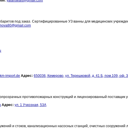
ail:
yalanseals@gmail.com
габаритов под заказ. Сертифицированные УЗ ванны для медицинских учрежде
rnova80@gmail.com
u
km-import.de
Адрес:
650036, Кемерово, ул. Терешковой, д. 41 Б, пом.109, оф. 
прозрачных противопожарных конструкций и лицензированный поставщик у
u
Адрес:
ул. 1 Учхозная, 53А
жений и стоков, канализационных насосных станций, очистных сооружений 