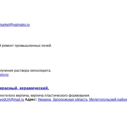
market@valmaks.ru
й ремонт промышленных печей.
лучения раствора гипохлорита.
ov.ru
 красный, керамический.
лнотелого кирпича, кирпича пластического формования.
vodUA@mail.ru
Адрес:
Украина, Запорожская область, Мелитопольский район,