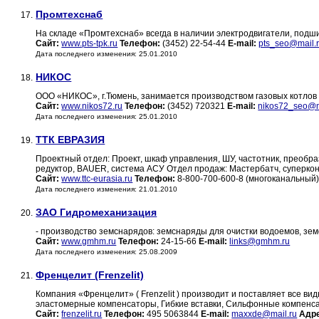
Промтехснаб
17.
На складе «Промтехснаб» всегда в наличии электродвигатели, подш
Сайт:
www.pts-tpk.ru
Телефон:
(3452) 22-54-44
E-mail:
pts_seo@mail.
Дата последнего изменения: 25.01.2010
НИКОС
18.
ООО «НИКОС», г.Тюмень, занимается производством газовых котлов 
Сайт:
www.nikos72.ru
Телефон:
(3452) 720321
E-mail:
nikos72_seo@m
Дата последнего изменения: 25.01.2010
ТТК ЕВРАЗИЯ
19.
Проектный отдел: Проект, шкаф управления, ШУ, частотник, преобра
редуктор, BAUER, система АСУ Отдел продаж: Мастербатч, суперконц
Сайт:
www.ttc-eurasia.ru
Телефон:
8-800-700-600-8 (многоканальный)
Дата последнего изменения: 21.01.2010
ЗАО Гидромеханизация
20.
- производство земснарядов: земснаряды для очистки водоемов, зе
Сайт:
www.gmhm.ru
Телефон:
24-15-66
E-mail:
links@gmhm.ru
Дата последнего изменения: 25.08.2009
Френцелит (Frenzelit)
21.
Компания «Френцелит» ( Frenzelit ) производит и поставляет все в
эластомерные компенсаторы, Гибкие вставки, Сильфонные компенса
Сайт:
frenzelit.ru
Телефон:
495 5063844
E-mail:
maxxde@mail.ru
Адр