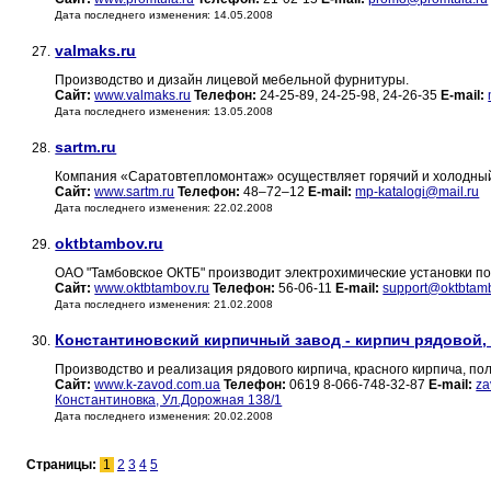
Дата последнего изменения: 14.05.2008
valmaks.ru
27.
Производство и дизайн лицевой мебельной фурнитуры.
Сайт:
www.valmaks.ru
Телефон:
24-25-89, 24-25-98, 24-26-35
E-mail:
Дата последнего изменения: 13.05.2008
sartm.ru
28.
Компания «Саратовтепломонтаж» осуществляет горячий и холодны
Сайт:
www.sartm.ru
Телефон:
48–72–12
E-mail:
mp-katalogi@mail.ru
Дата последнего изменения: 22.02.2008
oktbtambov.ru
29.
ОАО "Тамбовское ОКТБ" производит электрохимические установки по
Сайт:
www.oktbtambov.ru
Телефон:
56-06-11
E-mail:
support@oktbtamb
Дата последнего изменения: 21.02.2008
Константиновский кирпичный завод - кирпич рядовой,
30.
Производство и реализация рядового кирпича, красного кирпича, по
Сайт:
www.k-zavod.com.ua
Телефон:
0619 8-066-748-32-87
E-mail:
za
Константиновка, Ул.Дорожная 138/1
Дата последнего изменения: 20.02.2008
Страницы:
1
2
3
4
5