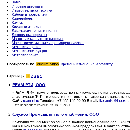
Замки
Игровые автоматы
Измерительная техника
Кабели и проводники
Калориферы
Каучук
Кожаные изделия
Лакокрасочные материалы
Лесопиломатериалы
Магниты и магнитные системы
Масла косметические и фармацевтические
Металлоизделия
Металлоконструкции
Металлопрокат
Сортировать по:
оценке гидов
,
времени изменения
,
алфавиту
.
Страницы:
1
2
3
4
5
РEАМ РТИ, ООО
1.
«РЕАМ-РТИ» - научно-производственный комплекс по импортозамещ
эластомеров (РТИ с высокой теплостойкостью, агрессивостойкостью, 
Сайт:
ream-rti.ru
Телефон:
+7 495 149-00-90
E-mail:
ikeramiki@inbox.ru
Дата последнего изменения: 16.03.2021
Служба Промышленного снабжения, ООО
2.
Компания YALAN Mechanical Seals, полное наименование Anhui YALAN S
как национальное высокотехнологичное предприятие. Имеет собств