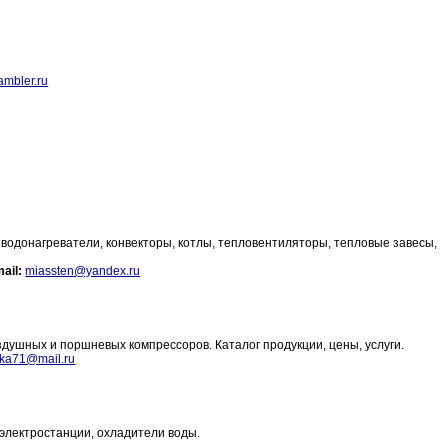
mbler.ru
 водонагреватели, конвекторы, котлы, тепловентиляторы, тепловые завесы,
ail:
miassten@yandex.ru
оздушных и поршневых компрессоров. Каталог продукции, цены, услуги.
ka71@mail.ru
лектростанции, охладители воды.