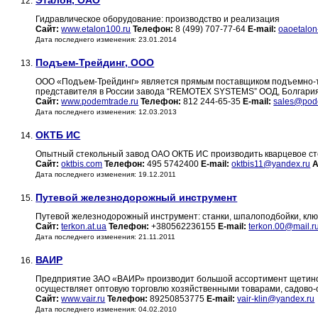
Эталон, ОАО
12.
Гидравлическое оборудование: производство и реализация
Сайт:
www.etalon100.ru
Телефон:
8 (499) 707-77-64
E-mail:
oaoetalon
Дата последнего изменения: 23.01.2014
Подъем-Трейдинг, ООО
13.
ООО «Подъем-Трейдинг» является прямым поставщиком подъемно-тр
представителя в России завода “REMOTEX SYSTEMS” ООД, Болгария
Сайт:
www.podemtrade.ru
Телефон:
812 244-65-35
E-mail:
sales@pod
Дата последнего изменения: 12.03.2013
ОКТБ ИС
14.
Опытный стекольный завод ОАО ОКТБ ИС производить кварцевое сте
Сайт:
oktbis.com
Телефон:
495 5742400
E-mail:
oktbis11@yandex.ru
А
Дата последнего изменения: 19.12.2011
Путевой железнодорожный инструмент
15.
Путевой железнодорожный инструмент: станки, шпалоподбойки, клю
Сайт:
terkon.at.ua
Телефон:
+380562236155
E-mail:
terkon.00@mail.r
Дата последнего изменения: 21.11.2011
ВАИР
16.
Предприятие ЗАО «ВАИР» производит большой ассортимент щетино-щ
осуществляет оптовую торговлю хозяйственными товарами, садово
Сайт:
www.vair.ru
Телефон:
89250853775
E-mail:
vair-klin@yandex.ru
Дата последнего изменения: 04.02.2010