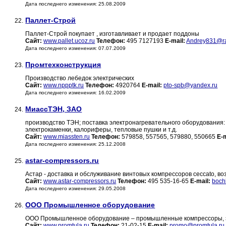
Дата последнего изменения: 25.08.2009
Паллет-Строй
22.
Паллет-Строй покупает , изготавливает и продает поддоны
Сайт:
www.pallet.ucoz.ru
Телефон:
495 7127193
E-mail:
Andrey831@ra
Дата последнего изменения: 07.07.2009
Промтехконструкция
23.
Производство лебедок электрических
Сайт:
www.nppptk.ru
Телефон:
4920764
E-mail:
pto-spb@yandex.ru
Дата последнего изменения: 16.02.2009
МиассТЭН, ЗАО
24.
производство ТЭН; поставка электронагревательного оборудования:
электрокаменки, калориферы, тепловые пушки и т.д.
Сайт:
www.miassten.ru
Телефон:
579858, 557565, 579880, 550665
E-m
Дата последнего изменения: 25.12.2008
astar-compressors.ru
25.
Астар - доставка и обслуживание винтовых компрессоров ceccato, в
Сайт:
www.astar-compressors.ru
Телефон:
495 535-16-65
E-mail:
boch
Дата последнего изменения: 29.05.2008
ООО Промышленное оборудование
26.
ООО Промышленное оборудование – промышленные компрессоры, э
Сайт:
www.promtula.ru
Телефон:
21-02-15
E-mail:
promo@promtula.ru