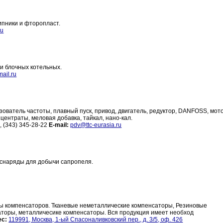
ипники и фторопласт.
ru
и блочных котельных.
ail.ru
зователь частоты, плавный пуск, привод, двигатель, редуктор, DANFOSS, мот
ентраты, меловая добавка, тайкал, нано-кал.
, (343) 345-28-22
E-mail:
pdv@ttc-eurasia.ru
мснаряды для добычи сапропеля.
иды компенсаторов. Тканевые неметаллические компенсаторы, Резиновые
торы, металличесике компенсаторы. Вся продукция имеет необход
ес:
119991, Москва, 1-ый Спасоналивковский пер., д. 3/5, оф. 426