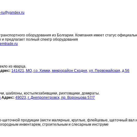
-ru@yandex.ru
анспортного оборудования из Болгарии. Компания имеет статус официальн
 и предлагает полный спектр оборудования
emtrade.ru
кло из кварца.
дрес:
141421, МО, г.о. Химки, микрорайон Сходня, ул. Первомайская, д.56
чи, шаблоны, костылезабивщики, рихтовщики, домкраты.
u
Адрес:
49023, г. Днепропетровск, пр. Воронцова 57/7
еточной продукции (кисти малярные, круглые, флейцевые, щеточный вал ит
-огородным инвентарем, строительным и слесарным инструме