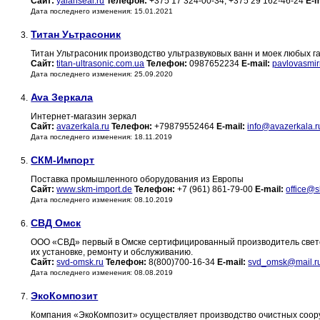
Сайт:
yalanseal.ru
Телефон:
+375 17 324-00-34, +375 29 162-46-24
E-m
Дата последнего изменения: 15.01.2021
Титан Уьтрасоник
3.
Титан Ультрасоник производство ультразвуковых ванн и моек любых 
Сайт:
titan-ultrasonic.com.ua
Телефон:
0987652234
E-mail:
pavlovasmi
Дата последнего изменения: 25.09.2020
Ava Зеркала
4.
Интернет-магазин зеркал
Сайт:
avazerkala.ru
Телефон:
+79879552464
E-mail:
info@avazerkala.r
Дата последнего изменения: 18.11.2019
СКМ-Импорт
5.
Поставка промышленного оборудования из Европы
Сайт:
www.skm-import.de
Телефон:
+7 (961) 861-79-00
E-mail:
office@s
Дата последнего изменения: 08.10.2019
СВД Омск
6.
ООО «СВД» первый в Омске сертифицированный производитель свето
их установке, ремонту и обслуживанию.
Сайт:
svd-omsk.ru
Телефон:
8(800)700-16-34
E-mail:
svd_omsk@mail.r
Дата последнего изменения: 08.08.2019
ЭкоКомпозит
7.
Компания «ЭкоКомпозит» осуществляет производство очистных соору