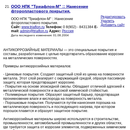
ООО НПК "Триафлон-М" :: Нанесение
21.
фторопластового покрытия.
Редактировать
ООО НПК "Триафлон-М" :: Нанесение
Удалить
фторопластового покрытия.
Добавить сайт
Сайт:
www.triaflon.ru
Телефон:
0 8(902) - 8431384
E-
mail:
admin@triaflon.ru
Адрес:
Россия
Дата последнего изменения: 01.08.2004
АНТИКОРРОЗИЙНЫЕ МАТЕРИАЛЫ — это специальные покрытия и
составы, разработанные с целью предотвратить образование коррозии
на металлических поверхностях.
Примеры антикоррозийных материалов:
- Цинковые покрытия. Создают защитный слой из цинка на поверхности
металла. Этот слой реагирует с окружающей средой, образуя пассивную
защиту, которая предотвращает коррозию.
- Покрытия на основе эпоксидной смолы. Обладают отличной адгезией к
металлической поверхности и высокой химической стойкостью.
- Полимерные покрытия. Образуют защитный барьер, предотвращая
проникновение влаги и кислорода на поверхность металла.
- Порошковые покрытия. Получаются путём нанесения порошка на
металлическую поверхность и последующего нагрева, при котором
порошок плавится и образует защитное покрытие.
Антикоррозийные материалы широко используются в строительстве,
промышленности, автомобильной промышленности и других областях,
где требуется защита от коррозии элементов, подверженных химическим