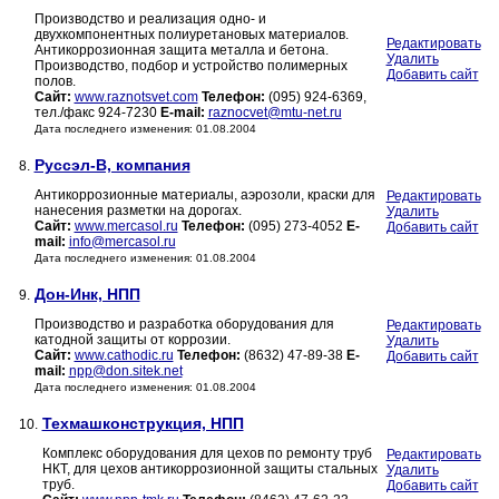
Производство и реализация одно- и
двухкомпонентных полиуретановых материалов.
Редактировать
Антикоррозионная защита металла и бетона.
Удалить
Производство, подбор и устройство полимерных
Добавить сайт
полов.
Сайт:
www.raznotsvet.com
Телефон:
(095) 924-6369,
тел./факс 924-7230
E-mail:
raznocvet@mtu-net.ru
Дата последнего изменения: 01.08.2004
Руссэл-В, компания
8.
Антикоррозионные материалы, аэрозоли, краски для
Редактировать
нанесения разметки на дорогах.
Удалить
Сайт:
www.mercasol.ru
Телефон:
(095) 273-4052
E-
Добавить сайт
mail:
info@mercasol.ru
Дата последнего изменения: 01.08.2004
Дон-Инк, НПП
9.
Производство и разработка оборудования для
Редактировать
катодной защиты от коррозии.
Удалить
Сайт:
www.cathodic.ru
Телефон:
(8632) 47-89-38
E-
Добавить сайт
mail:
npp@don.sitek.net
Дата последнего изменения: 01.08.2004
Техмашконструкция, НПП
10.
Комплекс оборудования для цехов по ремонту труб
Редактировать
НКТ, для цехов антикоррозионной защиты стальных
Удалить
труб.
Добавить сайт