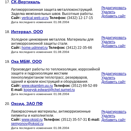
СК-Вертикаль
17.
Редактировать
Антикоррозионная защита металлоконструкций.
Удалить
Заделка межпанельных швов. Высотные работы.
Добавить сайт
Сайт:
vertical.web.ur.ru
Телефон:
(3432) 12-17-15
Дата последнего изменения: 01.08.2004
Интервал, ООО
18.
Редактировать
Холодное цинкование металлов. Материалы для
Удалить
антикоррозионной защиты стали.
Добавить сайт
Сайт:
home.udmnet.ru
Телефон:
(3412) 22-35-66
Дата последнего изменения: 01.08.2004
Ока МБМ, ООО
19.
Производит работы по теплоизоляции, коррозийной
защите и гидроизоляции жестким
Редактировать
пенополиуретаном теплотрасс, резервуаров,
Удалить
зданий и кровли конструкций и оборудования.
Добавить сайт
Сайт:
www.okambm.uu.ru
Телефон:
(3512) 69-52-89
E-mail:
kopeysk.edward@chel.surnet.ru
Дата последнего изменения: 01.08.2004
Оксид, ЗАО ПФ
20.
Лакокрасочные материалы, антикорризионные
Редактировать
пигменты и наполнители.
Удалить
Сайт:
www.oksid.ru
Телефон:
(3512) 35-57-31
E-mail:
Добавить сайт
semyonov@oksid.ru
Дата последнего изменения: 01.08.2004