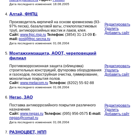
Дата последнего изменения: 18.08.2005
Алтай, ФНПЦ
4.
Производитель кирпичей на основе кремнезема (93-
Редактировать
97% песка), базальтовой ваты, стеклопластиковых
Удалить
труб, антикоррозийных мастик и лаков, клея.
Добавить сайт
Сайт:
www.frpc.risp.ru
Телефон:
(3854) 31-13-09
E-
mail:
post@frpc.secna.ru
Дата последнего изменения: 01.08.2004
Монтажхимзащита, АООТ, череповецкий
5.
филиал
Противокоррозионная защита (облицовка)
Редактировать
строительных конструкций, футеровка оборудования
Удалить
и газоходов, пескоструйная очистка, гуммирование,
Добавить сайт
монолитные покрытия полов.
Сайт:
www.metacom.ru
Телефон:
(8202) 55-92-88
Дата последнего изменения: 01.08.2004
Негас, ЗАО
6.
Поставка антикоррозийного покрытия различного
Редактировать
назначения.
Удалить
Сайт:
www.negas.ru
Телефон:
(095) 956-0575
E-mail:
Добавить сайт
negas@comail.ru
Дата последнего изменения: 01.08.2004
РАЗНОЦВЕТ, НПП
7.