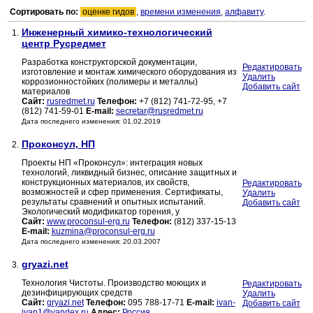
Сортировать по:
оценке гидов
,
времени изменения
,
алфавиту
.
Инженерный химико-технологический
1.
центр Русредмет
Разработка конструкторской документации,
Редактировать
изготовление и монтаж химического оборудования из
Удалить
коррозионностойких (полимеры и металлы)
Добавить сайт
материалов
Сайт:
rusredmet.ru
Телефон:
+7 (812) 741-72-95, +7
(812) 741-59-01
E-mail:
secretar@rusredmet.ru
Дата последнего изменения: 01.02.2019
Проконсул, НП
2.
Проекты НП «Проконсул»: интеграция новых
технологий, ликвидный бизнес, описание защитных и
конструкционных материалов, их свойств,
Редактировать
возможностей и сфер применения. Сертификаты,
Удалить
результаты сравнений и опытных испытаний.
Добавить сайт
Экологический модификатор горения, у
Сайт:
www.proconsul-erg.ru
Телефон:
(812) 337-15-13
E-mail:
kuzmina@proconsul-erg.ru
Дата последнего изменения: 20.03.2007
gryazi.net
3.
Технология Чистоты. Производство моющих и
Редактировать
дезинфицирующих средств
Удалить
Сайт:
gryazi.net
Телефон:
095 788-17-71
E-mail:
ivan-
Добавить сайт
ivan1@yandex.ru
Адрес:
Россия