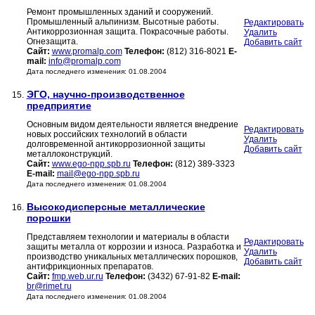
Ремонт промышленных зданий и сооружений.
Промышленный альпинизм. Высотные работы.
Редактировать
Антикоррозионная защита. Покрасочные работы.
Удалить
Огнезащита.
Добавить сайт
Сайт:
www.promalp.com
Телефон:
(812) 316-8021
E-
mail:
info@promalp.com
Дата последнего изменения: 01.08.2004
ЭГО, научно-производственное
15.
предприятие
Основным видом деятельности является внедрение
Редактировать
новых российских технологий в области
Удалить
долговременной антикоррозионной защиты
Добавить сайт
металлоконструкций.
Сайт:
www.ego-npp.spb.ru
Телефон:
(812) 389-3323
E-mail:
mail@ego-npp.spb.ru
Дата последнего изменения: 01.08.2004
Высокодисперсные металлические
16.
порошки
Представляем технологии и материалы в области
Редактировать
защиты металла от коррозии и износа. Разработка и
Удалить
производство уникальных металлических порошков,
Добавить сайт
антифрикционных препаратов.
Сайт:
fmp.web.ur.ru
Телефон:
(3432) 67-91-82
E-mail:
br@rimet.ru
Дата последнего изменения: 01.08.2004