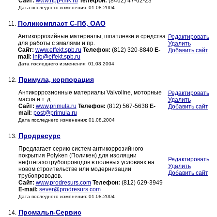
Сайт:
www.npp-tmk.ru
Телефон:
(8462) 47-62-23
Дата последнего изменения: 01.08.2004
Поликомпласт С-Пб, ОАО
11.
Антикоррозийные материалы, шпатлевки и средства
Редактировать
для работы с эмалями и пр.
Удалить
Сайт:
www.effekt.spb.ru
Телефон:
(812) 320-8840
E-
Добавить сайт
mail:
info@effekt.spb.ru
Дата последнего изменения: 01.08.2004
Примула, корпорация
12.
Антикоррозионные материалы Valvoline, моторные
Редактировать
масла и т. д.
Удалить
Сайт:
www.primula.ru
Телефон:
(812) 567-5638
E-
Добавить сайт
mail:
post@primula.ru
Дата последнего изменения: 01.08.2004
Продресурс
13.
Предлагает серию систем антикоррозийного
покрытия Polyken (Поликен) для изоляции
Редактировать
нефтегазотрубопроводов в полевых условиях на
Удалить
новом строительстве или модернизации
Добавить сайт
трубопроводов.
Сайт:
www.prodresurs.com
Телефон:
(812) 629-3949
E-mail:
sever@prodresurs.com
Дата последнего изменения: 01.08.2004
Промальп-Сервис
14.