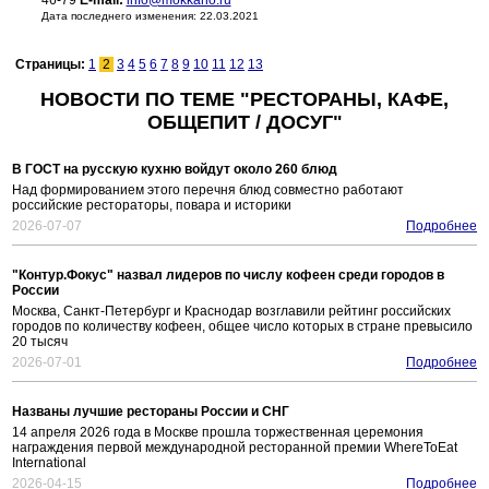
46-79
E-mail:
info@mokkano.ru
Дата последнего изменения: 22.03.2021
Страницы:
1
2
3
4
5
6
7
8
9
10
11
12
13
НОВОСТИ ПО ТЕМЕ "РЕСТОРАНЫ, КАФЕ,
ОБЩЕПИТ / ДОСУГ"
В ГОСТ на русскую кухню войдут около 260 блюд
Над формированием этого перечня блюд совместно работают
российские рестораторы, повара и историки
2026-07-07
Подробнее
"Контур.Фокус" назвал лидеров по числу кофеен среди городов в
России
Москва, Санкт-Петербург и Краснодар возглавили рейтинг российских
городов по количеству кофеен, общее число которых в стране превысило
20 тысяч
2026-07-01
Подробнее
Названы лучшие рестораны России и СНГ
14 апреля 2026 года в Москве прошла торжественная церемония
награждения первой международной ресторанной премии WhereToEat
International
2026-04-15
Подробнее