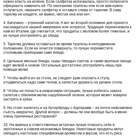
нужно класть на колени. Если салфетка испачкалась, просто попросите
официанта заменить её. По окончанию трапезы или если вам нужно
отлучиться, сверните салфетку и оставьте слева от тарелки. В саму
тарелку не кладите, не важно, чистая она или нет.
4. Капучино – утренний напиток. А вот во второй половине дня принято
наслаждаться чашкой американо или эспрессо. Традиция перекочевала к
нам из Италии, где считается, что продукты с молоком более тяжелые, и
их лучше употреблять до обеда.
5. Тарелка должна оставаться во время трапезы в неподвижном
положении. Если ее хочется повернуть, то лучше переместите
столовыми приборами само блюдо.
6. Цельные мясные блюда, сыры твердых сортов, а также крупные овощи
едят вилкой и ножом. Остальные достаточно употреблять лишь при
помощи вилки.
7. Чтобы выйти из-за стола, не следует руки опускать к стулу,
отодвигаться надо сами телом, а запястья держать на уровне стола.
8. Чтобы не попасть в некрасивую ситуацию, лучше избегать заказа
салатов с обилием мелко нарубленной зелени, которая может коварно
застрять в зубах.
9. Не стоит налегать и на бутерброды с бургерами – их почти невозможно
съесть аккуратно. Другой вопрос – должны ли они вообще быть в меню
очень приличных ресторанов?
10. На важных и ответственных встречах лучше отказать себе в
экзотичных и совсем незнакомых блюдах. Некоторые продукты могут
обладать настолько специфичным ароматом и вкусом, что есть риск