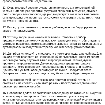
среагировать слишком несдержанно.
11. Суши в соевый соус погружаются не полностью, а только рыбной
частью. Сам рис уже пропитан уксусом и специями. К тому же, опустив
ролл или суши той стороной, где рис, вы рискуете оказаться в неловкой
ситуации, когда рис пропитается соусом и конструкция развалится, пока
вы будете нести её до рта.
12. Кексы, сухие печенья и прочие подобные десерты берут руками и
аккуратно надкусывают.
13. Устрицу запрещено накалывать вилкой. Столовый прибор
предназначен в данном случае исключительно для того, чтобы отделить
мякоть от раковины. Затем содержимое выпивается как из блюдца. Затем
пустая раковина кладется на тарелку уже в перевернутом состоянии.
14. Для мёда используйте специальную ложку для меда, а не чайную. Для
начала стоит разобраться, как вообще ей пользоваться. Первым делом
необычную ложку опускают в мед и проворачивают. Так мед лучше
проникнет в прорези-витки. Далее, продолжая вращение, следует
вытащить ложку и поднести непосредственно к чашке или тарелке.
Двигать ей и уж тем более дергать уже не нужно. Продукт от этого
быстрее не стечет, да и выглядеть подобная тряска будет некрасиво.
15. Слишком горячий напиток сначала пробуют ложкой, чтобы не
обжечься и не сделать из-за этого резких и неосторожных движений с
риском пролить все на себя.
16. Невежливо делать те замечания собеседнику, на которые он будет не
в силах сразу среагировать. Зато позволительно указать ему на
испачканное лицо, расстегнутую пуговицу или застрявший кусочек пищи в
зубах. Только делать это нужно крайне деликатно по отношению к визави