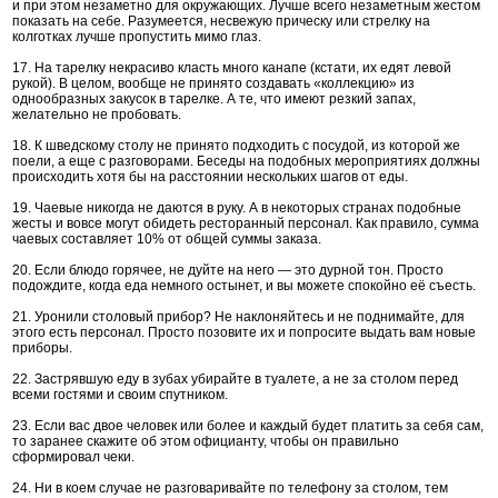
и при этом незаметно для окружающих. Лучше всего незаметным жестом
показать на себе. Разумеется, несвежую прическу или стрелку на
колготках лучше пропустить мимо глаз.
17. На тарелку некрасиво класть много канапе (кстати, их едят левой
рукой). В целом, вообще не принято создавать «коллекцию» из
однообразных закусок в тарелке. А те, что имеют резкий запах,
желательно не пробовать.
18. К шведскому столу не принято подходить с посудой, из которой же
поели, а еще с разговорами. Беседы на подобных мероприятиях должны
происходить хотя бы на расстоянии нескольких шагов от еды.
19. Чаевые никогда не даются в руку. А в некоторых странах подобные
жесты и вовсе могут обидеть ресторанный персонал. Как правило, сумма
чаевых составляет 10% от общей суммы заказа.
20. Если блюдо горячее, не дуйте на него — это дурной тон. Просто
подождите, когда еда немного остынет, и вы можете спокойно её съесть.
21. Уронили столовый прибор? Не наклоняйтесь и не поднимайте, для
этого есть персонал. Просто позовите их и попросите выдать вам новые
приборы.
22. Застрявшую еду в зубах убирайте в туалете, а не за столом перед
всеми гостями и своим спутником.
23. Если вас двое человек или более и каждый будет платить за себя сам,
то заранее скажите об этом официанту, чтобы он правильно
сформировал чеки.
24. Ни в коем случае не разговаривайте по телефону за столом, тем