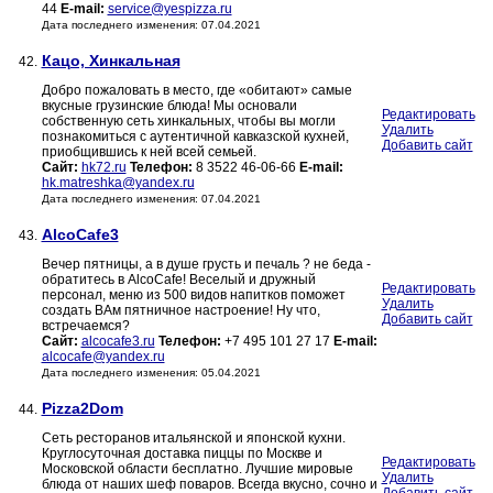
44
E-mail:
service@yespizza.ru
Дата последнего изменения: 07.04.2021
Кацо, Хинкальная
42.
Добро пожаловать в место, где «обитают» самые
вкусные грузинские блюда! Мы основали
Редактировать
собственную сеть хинкальных, чтобы вы могли
Удалить
познакомиться с аутентичной кавказской кухней,
Добавить сайт
приобщившись к ней всей семьей.
Сайт:
hk72.ru
Телефон:
8 3522 46-06-66
E-mail:
hk.matreshka@yandex.ru
Дата последнего изменения: 07.04.2021
AlcoCafe3
43.
Вечер пятницы, а в душе грусть и печаль ? не беда -
обратитесь в AlcoCafe! Веселый и дружный
Редактировать
персонал, меню из 500 видов напитков поможет
Удалить
создать ВАм пятничное настроение! Ну что,
Добавить сайт
встречаемся?
Сайт:
alcocafe3.ru
Телефон:
+7 495 101 27 17
E-mail:
alcocafe@yandex.ru
Дата последнего изменения: 05.04.2021
Pizza2Dom
44.
Сеть ресторанов итальянской и японской кухни.
Круглосуточная доставка пиццы по Москве и
Редактировать
Московской области бесплатно. Лучшие мировые
Удалить
блюда от наших шеф поваров. Всегда вкусно, сочно и