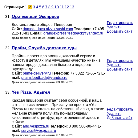
Страницы:
1
2
3
4
5
6
7
8
9
10
11
12
13
Оранжевый Экспресс
31.
Редактировать
Доставка еды и обедов. Пиццерия
Удалить
Сайт:
domodedovo.pizza-sushi.com
Телефон:
+7 495
Добавить сайт
212-13-83
E-mail:
orangexpress.feedback@yandex.ru
Дата последнего изменения: 12.04.2021
Прайм, Служба доставки еды
32.
Прайм – проект про эмоции, классный сервис и
красоту в деталях. Мы улучшаем качество жизни в
Редактировать
нашем городе, доставляя быстро и недорого
Удалить
вкусную еду.
Добавить сайт
Сайт:
prime-delivery.ru
Телефон:
+7 3022 72-55-72
E-
mail:
praim.feedback@yandex.ru
Дата последнего изменения: 09.04.2021
Yes Pizza, Адыгея
33.
Каждая пиццерия считает себя особенной, и наша
сеть – не исключение. При запуске проекта «Yes
Pizza» мы полагались на собственный опыт, а также
Редактировать
желание клиента получать по-настоящему
Удалить
качественный стритфуд, приготовленный здесь и
Добавить сайт
сейчас.
Сайт:
adg.yespizza.ru
Телефон:
8 800 500-00-44
E-
mail:
service@yespizza.ru
Дата последнего изменения: 07.04.2021