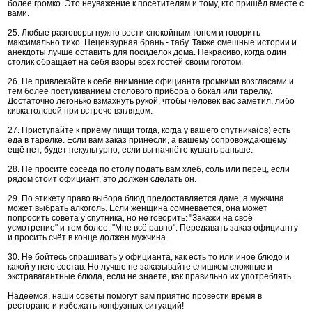
более громко. Это неуважение к посетителям и тому, кто пришёл вместе с
вами.
25. Любые разговоры нужно вести спокойным тоном и говорить
максимально тихо. Нецензурная брань - табу. Также смешные истории и
анекдоты лучше оставить для посиделок дома. Некрасиво, когда один
столик обращает на себя взоры всех гостей своим гоготом.
26. Не привлекайте к себе внимание официанта громкими возгласами и
тем более постукиванием столового прибора о бокал или тарелку.
Достаточно легонько взмахнуть рукой, чтобы человек вас заметил, либо
кивка головой при встрече взглядом.
27. Приступайте к приёму пищи тогда, когда у вашего спутника(ов) есть
еда в тарелке. Если вам заказ принесли, а вашему сопровождающему
ещё нет, будет некультурно, если вы начнёте кушать раньше.
28. Не просите соседа по столу подать вам хлеб, соль или перец, если
рядом стоит официант, это должен сделать он.
29. По этикету право выбора блюд предоставляется даме, а мужчина
может выбрать алкоголь. Если женщина сомневается, она может
попросить совета у спутника, но не говорить: "Закажи на своё
усмотрение" и тем более: "Мне всё равно". Передавать заказ официанту
и просить счёт в конце должен мужчина.
30. Не бойтесь спрашивать у официанта, как есть то или иное блюдо и
какой у него состав. Но лучше не заказывайте слишком сложные и
экстравагантные блюда, если не знаете, как правильно их употреблять.
Надеемся, наши советы помогут вам приятно провести время в
ресторане и избежать конфузных ситуаций!