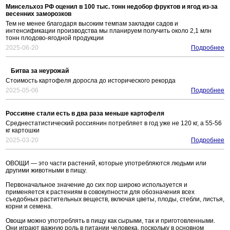
Минсельхоз РФ оценил в 100 тыс. тонн недобор фруктов и ягод из-за
весенних заморозков
Тем не менее благодаря высоким темпам закладки садов и
интенсификации производства мы планируем получить около 2,1 млн
тонн плодово-ягодной продукции
2025-06-20
Подробнее
Битва за неурожай
Стоимость картофеля доросла до исторического рекорда
2025-05-06
Подробнее
Россияне стали есть в два раза меньше картофеля
Среднестатистический россиянин потребляет в год уже не 120 кг, а 55-56
кг картошки
2025-03-20
Подробнее
ОВОЩИ — это части растений, которые употребляются людьми или
другими животными в пищу.
Первоначальное значение до сих пор широко используется и
применяется к растениям в совокупности для обозначения всех
съедобных растительных веществ, включая цветы, плоды, стебли, листья,
корни и семена.
Овощи можно употреблять в пищу как сырыми, так и приготовленными.
Они играют важную роль в питании человека, поскольку в основном