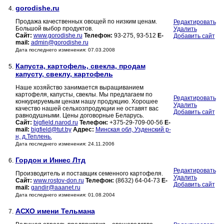
gorodishe.ru
4.
Продажа качественных овощей по низким ценам.
Редактировать
Большой выбор продуктов.
Удалить
Сайт:
www.gorodishe.ru
Телефон:
93-275, 93-512
E-
Добавить сайт
mail:
admin@gorodishe.ru
Дата последнего изменения: 07.03.2008
Капуста, картофель, свекла, продам
5.
капусту, свеклу, картофель
Наше хозяйство занимается выращиванием
картофеля, капусты, свеклы. Мы предлагаем по
Редактировать
конкурируемым ценам нашу продукцию. Хорошее
Удалить
качество нашей сельхозпродукции не оставят вас
Добавить сайт
равнодушными. Цены договорные Беларусь.
Сайт:
bigfield.narod.ru
Телефон:
+375-29-709-00-56
E-
mail:
bigfield@tut.by
Адрес:
Минская обл, Узденский р-
н, д.Теплень.
Дата последнего изменения: 24.11.2006
Гордон и Иннес Лтд
6.
Редактировать
Производитель и поставщик семенного картофеля.
Удалить
Сайт:
www.rostov-don.ru
Телефон:
(8632) 64-04-73
E-
Добавить сайт
mail:
gandir@aaanet.ru
Дата последнего изменения: 01.08.2004
АСХО имени Тельмана
7.