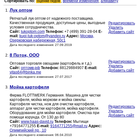
Сортировать по:
оценке гидов
,
времени изменения
,
алфавиту
.
Лук оптом
1.
Репчатый лук оптом от надежного поставщика.
Качественная продукция, доступные цены, выгодные
Редактировать
условия сотрудничества.
Удалить
Сайт:
lukoptom.com
Телефон:
+7 (499) 391-28-04
E-
Добавить сайт
mail:
kupi-luk-optom@yandex.ru
Адрес:
Москва,
Озерковская набережная, 50с1
Дата последнего изменения: 27.09.2019
8 Поток, ООО
2.
Редактировать
Оптовая торговля овощами (картофель и т.д.)
Удалить
Сайт:
оптомв.рф
Телефон:
88129884907
E-mail:
Добавить сайт
vitas64@binka.me
Дата последнего изменения: 27.07.2017
Мойка картофеля
3.
Фирма FLOTTWERK Германия. Машина для чистки
картофеля, мойка моркови и мойка свеклы.
Картофеля чистка, нож для очистки картофеля,
Редактировать
аппарат для чистки картофеля, мойка картофеля.
Удалить
Оборудование для мойки картофеля. Очистка при
Добавить сайт
помощи корунда. От 130 до 80
Сайт:
www.haas-david.ru
Телефон:
Мытищи
+79164771255
E-mail:
9164771255@mail.ru
Адрес:
Олимпийский пр., 10
Дата последнего изменения: 06.04.2010