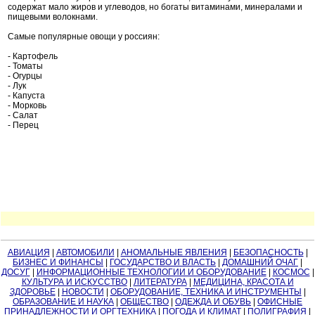
содержат мало жиров и углеводов, но богаты витаминами, минералами и
пищевыми волокнами.
Самые популярные овощи у россиян:
- Картофель
- Томаты
- Огурцы
- Лук
- Капуста
- Морковь
- Салат
- Перец
АВИАЦИЯ
|
АВТОМОБИЛИ
|
АНОМАЛЬНЫЕ ЯВЛЕНИЯ
|
БЕЗОПАСНОСТЬ
|
БИЗНЕС И ФИНАНСЫ
|
ГОСУДАРСТВО И ВЛАСТЬ
|
ДОМАШНИЙ ОЧАГ
|
ДОСУГ
|
ИНФОРМАЦИОННЫЕ ТЕХНОЛОГИИ И ОБОРУДОВАНИЕ
|
КОСМОС
|
КУЛЬТУРА И ИСКУССТВО
|
ЛИТЕРАТУРА
|
МЕДИЦИНА, КРАСОТА И
ЗДОРОВЬЕ
|
НОВОСТИ
|
ОБОРУДОВАНИЕ, ТЕХНИКА И ИНСТРУМЕНТЫ
|
ОБРАЗОВАНИЕ И НАУКА
|
ОБЩЕСТВО
|
ОДЕЖДА И ОБУВЬ
|
ОФИСНЫЕ
ПРИНАДЛЕЖНОСТИ И ОРГТЕХНИКА
|
ПОГОДА И КЛИМАТ
|
ПОЛИГРАФИЯ
|