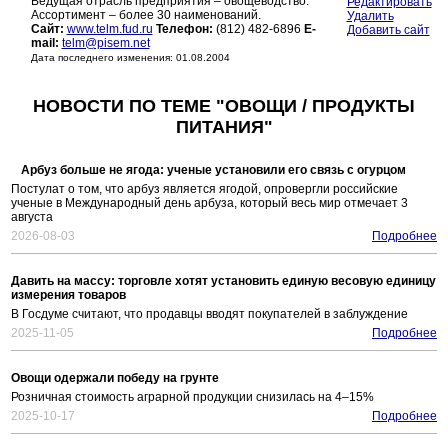
Ведущая отрасль предприятия – овощеводство.
Редактировать
Ассортимент – более 30 наименований.
Удалить
Сайт:
www.telm.fud.ru
Телефон:
(812) 482-6896
E-
Добавить сайт
mail:
telm@pisem.net
Дата последнего изменения: 01.08.2004
НОВОСТИ ПО ТЕМЕ "ОВОЩИ / ПРОДУКТЫ
ПИТАНИЯ"
Арбуз больше не ягода: ученые установили его связь с огурцом
Постулат о том, что арбуз является ягодой, опровергли российские
ученые в Международный день арбуза, который весь мир отмечает 3
августа
2026-08-03
Подробнее
Давить на массу: торговле хотят установить единую весовую единицу
измерения товаров
В Госдуме считают, что продавцы вводят покупателей в заблуждение
2025-11-05
Подробнее
Овощи одержали победу на грунте
Розничная стоимость аграрной продукции снизилась на 4–15%
2025-10-17
Подробнее