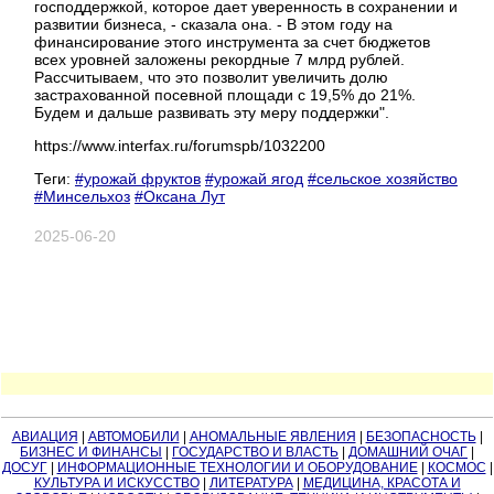
господдержкой, которое дает уверенность в сохранении и
развитии бизнеса, - сказала она. - В этом году на
финансирование этого инструмента за счет бюджетов
всех уровней заложены рекордные 7 млрд рублей.
Рассчитываем, что это позволит увеличить долю
застрахованной посевной площади с 19,5% до 21%.
Будем и дальше развивать эту меру поддержки".
https://www.interfax.ru/forumspb/1032200
Теги:
#урожай фруктов
#урожай ягод
#сельское хозяйство
#Минсельхоз
#Оксана Лут
2025-06-20
АВИАЦИЯ
|
АВТОМОБИЛИ
|
АНОМАЛЬНЫЕ ЯВЛЕНИЯ
|
БЕЗОПАСНОСТЬ
|
БИЗНЕС И ФИНАНСЫ
|
ГОСУДАРСТВО И ВЛАСТЬ
|
ДОМАШНИЙ ОЧАГ
|
ДОСУГ
|
ИНФОРМАЦИОННЫЕ ТЕХНОЛОГИИ И ОБОРУДОВАНИЕ
|
КОСМОС
|
КУЛЬТУРА И ИСКУССТВО
|
ЛИТЕРАТУРА
|
МЕДИЦИНА, КРАСОТА И