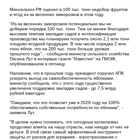
Минсельхоз РФ оценил в 100 тыс. тонн недобор фруктов
и ягод из-за весенних заморозков в этом году.
"Из-за весенних заморозков потенциально мы не
доберем порядка 100 тыс. тонн. Тем не менее благодаря
высоким темпам закладки садов и интенсификации
производства мы планируем получить около 2,1 млн тонн
плодово-ягодной продукции. В том числе порядка 2 млн
тонн яблок, что на 200 тыс. тонн больше урожая
прошлого года", - сообщила министр сельского хозяйства
Оксана Лут в интервью газете "Известия" на ПМЭФ,
опубликованном в пятницу.
Напомнив, что в прошлом году президент поручил АПК
ускорить выход на самообеспеченность яблоками,
министр сообщила, что с этого года существенно
увеличена поддержка закладки садов - до 7,5 млрд
рублей ежегодно.
"Ожидаем, что это позволит уже в 2028 году на 100%
обеспечивать собственные потребности по яблокам", -
заявила Лут.
"В целом нужно понимать, что погодные катаклизмы
продолжат влиять на нашу отрасль, нам никуда от них не
деться. В этой связи самый эффективный инструмент
защиты от рисков для аграриев - агрострахование с