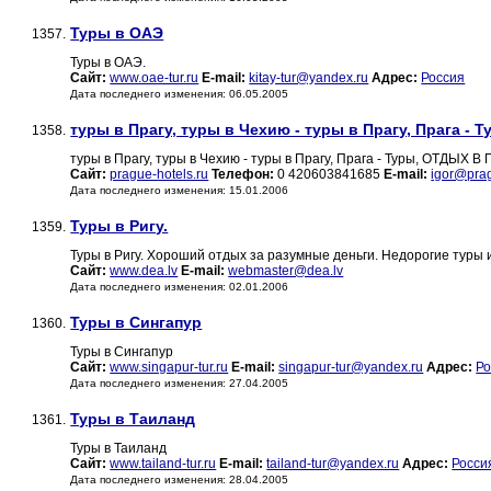
Туры в ОАЭ
1357.
Туры в ОАЭ.
Сайт:
www.oae-tur.ru
E-mail:
kitay-tur@yandex.ru
Адрес:
Россия
Дата последнего изменения: 06.05.2005
туры в Прагу, туры в Чехию - туры в Прагу, Прага -
1358.
туры в Прагу, туры в Чехию - туры в Прагу, Прага - Туры, ОТДЫХ В
Сайт:
prague-hotels.ru
Телефон:
0 420603841685
E-mail:
igor@pra
Дата последнего изменения: 15.01.2006
Туры в Ригу.
1359.
Туры в Ригу. Хороший отдых за разумные деньги. Недорогие туры и 
Сайт:
www.dea.lv
E-mail:
webmaster@dea.lv
Дата последнего изменения: 02.01.2006
Туры в Сингапур
1360.
Туры в Сингапур
Сайт:
www.singapur-tur.ru
E-mail:
singapur-tur@yandex.ru
Адрес:
Ро
Дата последнего изменения: 27.04.2005
Туры в Таиланд
1361.
Туры в Таиланд
Сайт:
www.tailand-tur.ru
E-mail:
tailand-tur@yandex.ru
Адрес:
Росси
Дата последнего изменения: 28.04.2005