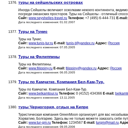
туры на сейшельских островах
1376.
Иногда Сейшелы величают осколками некоего континента, видимо 
посреди океанских просторов. Туры на Сейшелы - отличный спосо
Сайт:
www.seyshelles-travel.ru
Телефон:
+7 (495) 6-444-731
E-mail:
Дата последнего изменения: 01.02.2007
Туры на Тунис
1377.
Туры на Тунис.
Сайт:
www.tunis-tur.ru
E-mail:
tunis-t@yandex.ru
Адрес:
Россия
Дата последнего изменения: 07.05.2005
Туры на Филиппины
1378.
Туры на Филиппины.
Сайт:
www.filippiny.ru
E-mail:
filippiny@yandex.ru
Адрес:
Россия
Дата последнего изменения: 06.05.2005
Туры по Камчатке. Компания Бел-Кам-Тур.
1379.
Туры по Камчатке. Компания Бел-Кам-Тур.
Сайт:
www.belkamtour.ru
Телефон:
0 (4152) 434366
E-mail:
belkamt
Дата последнего изменения: 13.11.2005
туры Черногория, отдых на Кипре
1380.
Туристическая компания GreenMoon организует для вас незабывае
Хорватию, Болгарию. Здесь вы не только можете заказать себе путе
Сайт:
www.tur-gm.ru
Телефон:
1234567
E-mail:
turgm@mail.ru
Адре
Дата последнего изменения: 09.05.2006