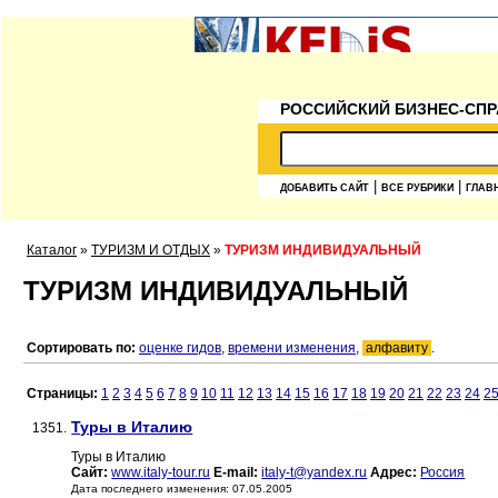
РОССИЙСКИЙ БИЗНЕС-СПР
|
|
ДОБАВИТЬ САЙТ
ВСЕ РУБРИКИ
ГЛАВ
Каталог
»
ТУРИЗМ И ОТДЫХ
»
ТУРИЗМ ИНДИВИДУАЛЬНЫЙ
ТУРИЗМ ИНДИВИДУАЛЬНЫЙ
Сортировать по:
оценке гидов
,
времени изменения
,
алфавиту
.
Страницы:
1
2
3
4
5
6
7
8
9
10
11
12
13
14
15
16
17
18
19
20
21
22
23
24
2
Туры в Италию
1351.
Туры в Италию
Сайт:
www.italy-tour.ru
E-mail:
italy-t@yandex.ru
Адрес:
Россия
Дата последнего изменения: 07.05.2005