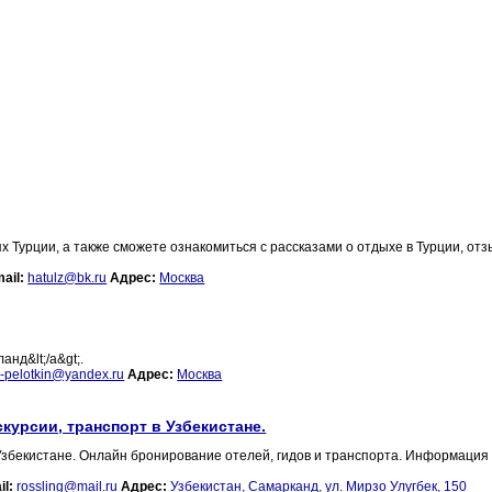
 Турции, а также сможете ознакомиться с рассказами о отдыхе в Турции, от
ail:
hatulz@bk.ru
Адрес:
Москва
анд&lt;/a&gt;.
ij-pelotkin@yandex.ru
Адрес:
Москва
курсии, транспорт в Узбекистане.
 Узбекистане. Онлайн бронирование отелей, гидов и транспорта. Информация
il:
rossling@mail.ru
Адрес:
Узбекистан, Самарканд, ул. Мирзо Улугбек, 150