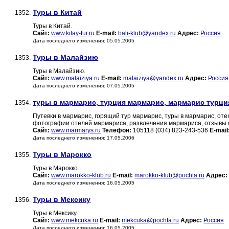
Туры в Китай
1352.
Туры в Китай.
Сайт:
www.kitay-tur.ru
E-mail:
bali-klub@yandex.ru
Адрес:
Россия
Дата последнего изменения: 05.05.2005
Туры в Малайзию
1353.
Туры в Малайзию.
Сайт:
www.malaiziya.ru
E-mail:
malaiziya@yandex.ru
Адрес:
Россия
Дата последнего изменения: 07.05.2005
туры в мармарис, турция мармарис, мармарис турци
1354.
Путевки в мармарис, горящий тур мармарис, туры в мармарис, от
фотографии отелей мармариса, развлечения мармариса, отзывы 
Сайт:
www.marmarys.ru
Телефон:
105118 (034) 823-243-536
E-mail
Дата последнего изменения: 17.05.2006
Туры в Марокко
1355.
Туры в Марокко.
Сайт:
www.marokko-klub.ru
E-mail:
marokko-klub@pochta.ru
Адрес:
Дата последнего изменения: 16.05.2005
Туры в Мексику
1356.
Туры в Мексику.
Сайт:
www.mekcuka.ru
E-mail:
mekcuka@pochta.ru
Адрес:
Россия
Дата последнего изменения: 16.05.2005