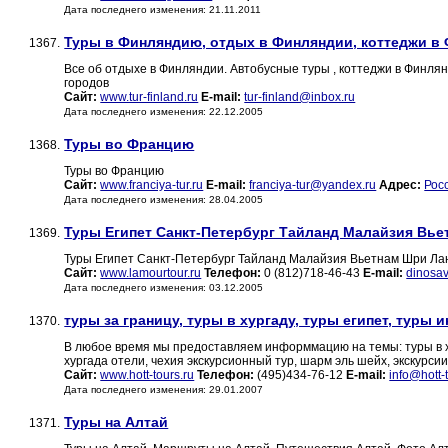
Дата последнего изменения: 21.11.2011
Туры в Финляндию, отдых в Финляндии, коттеджи в
1367.
Все об отдыхе в Финляндии. Автобусные туры , коттеджи в Финлян
городов
Сайт:
www.tur-finland.ru
E-mail:
tur-finland@inbox.ru
Дата последнего изменения: 22.12.2005
Туры во Францию
1368.
Туры во Францию
Сайт:
www.franciya-tur.ru
E-mail:
franciya-tur@yandex.ru
Адрес:
Рос
Дата последнего изменения: 28.04.2005
Туры Египет Санкт-Петербург Тайланд Малайзия Вье
1369.
Туры Египет Санкт-Петербург Тайланд Малайзия Вьетнам Шри Ла
Сайт:
www.lamourtour.ru
Телефон:
0 (812)718-46-43
E-mail:
dinosa
Дата последнего изменения: 03.12.2005
туры за границу, туры в хургаду, туры египет, туры и
1370.
В любое время мы предоставляем информмацию на темы: туры в хург
хургада отели, чехия экскурсионный тур, шарм эль шейх, экскурси
Сайт:
www.hott-tours.ru
Телефон:
(495)434-76-12
E-mail:
info@hott-
Дата последнего изменения: 29.01.2007
Туры на Алтай
1371.