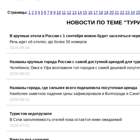
Страницы:
1
2
3
4
5
6
7
8
9
10
11
12
13
14
15
16
17
18
19
20
21
22
23
24
2
НОВОСТИ ПО ТЕМЕ "ТУР
В крупные отели в России с 1 сентября можно будет заселяться чер
Речь идет об отелях, где более 50 номеров
2026-08-04
Названы крупные города России с самой доступной арендой для тур
Челябинск, Омск и Уфа возглавили топ городов с самой дешевой посуто
2026-08-02
Названы города, где сильнее всего подешевела посуточная аренда
Наиболее заметное падение цены зафиксировали в Волгограде и Санк
2026-08-01
Туристов недогрузили
В Сочи заполняемость отелей пока остается ниже ожидаемой
2026-07-01
Вместо под солнцем