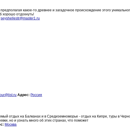
предполагая какое-то древнее и загадочное происхождение этого уникально
б хорошо отдохнуть!
seyshellestr@master1.ru
our@list.ru
Адрес:
Россия
мый отдых на Балканах и в Средиземноморье - отдых на Кипре, туры в Черн
вки, но и узнать много об этих странах, что поможет
с:
Москва