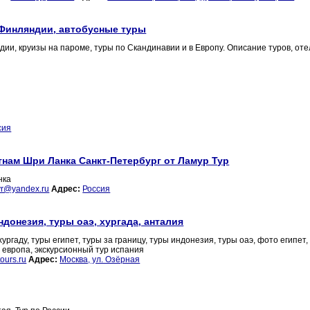
 Финляндии, автобусные туры
дии, круизы на пароме, туры по Скандинавии и в Европу. Описание туров, оте
сия
тнам Шри Ланка Санкт-Петербург от Ламур Тур
нка
vr@yandex.ru
Адрес:
Россия
ндонезия, туры оаэ, хургада, анталия
аду, туры египет, туры за границу, туры индонезия, туры оаэ, фото египет, 
и европа, экскурсионный тур испания
tours.ru
Адрес:
Москва, ул. Озёрная