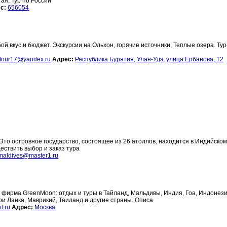
ая, Тур по России
с:
656054
й вкус и бюджет. Экскурсии на Ольхон, горячие источники, Теплые озера. Тур
ltour17@yandex.ru
Адрес:
Республика Бурятия, Улан-Удэ, улица Ербанова, 12
то островное государство, состоящее из 26 атоллов, находится в Индийском
ествить выбор и заказ тура
maldives@master1.ru
р фирма GreenMoon: отдых и туры в Тайланд, Мальдивы, Индия, Гоа, Индонези
и Ланка, Маврикий, Таиланд и другие страны. Описа
l.ru
Адрес:
Москва