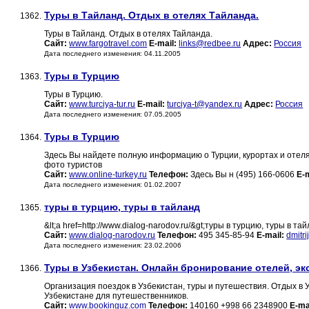
Туры в Тайланд. Отдых в отелях Тайланда.
1362.
Туры в Тайланд. Отдых в отелях Тайланда.
Сайт:
www.fargotravel.com
E-mail:
links@redbee.ru
Адрес:
Россия
Дата последнего изменения: 04.11.2005
Туры в Турцию
1363.
Туры в Турцию.
Сайт:
www.turciya-tur.ru
E-mail:
turciya-t@yandex.ru
Адрес:
Россия
Дата последнего изменения: 07.05.2005
Туры в Турцию
1364.
Здесь Вы найдете полную информацию о Турции, курортах и отелях
фото туристов
Сайт:
www.online-turkey.ru
Телефон:
Здесь Вы н (495) 166-0606
E-m
Дата последнего изменения: 01.02.2007
туры в турцию, туры в тайланд
1365.
&lt;a href=http://www.dialog-narodov.ru/&gt;туры в турцию, туры в тайл
Сайт:
www.dialog-narodov.ru
Телефон:
495 345-85-94
E-mail:
dmitr
Дата последнего изменения: 23.02.2006
Туры в Узбекистан. Онлайн бронирование отелей, экс
1366.
Организация поездок в Узбекистан, туры и путешествия. Отдых в
Узбекистане для путешественников.
Сайт:
www.bookinguz.com
Телефон:
140160 +998 66 2348900
E-ma