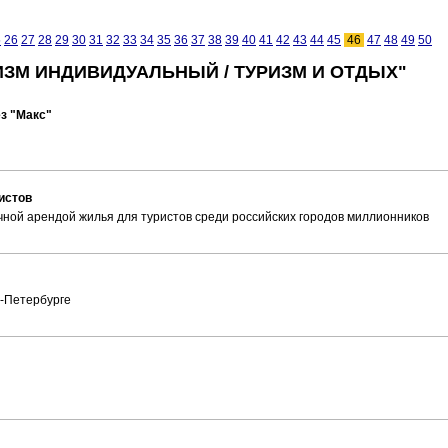
5
26
27
28
29
30
31
32
33
34
35
36
37
38
39
40
41
42
43
44
45
46
47
48
49
50
ИЗМ ИНДИВИДУАЛЬНЫЙ / ТУРИЗМ И ОТДЫХ"
ез "Макс"
истов
чной арендой жилья для туристов среди российских городов миллионников
т-Петербурге