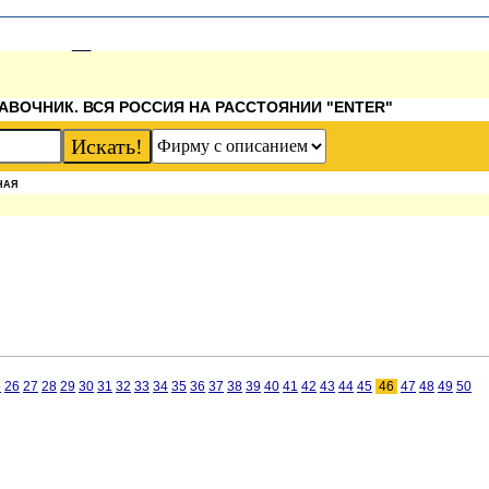
АВОЧНИК. ВСЯ РОССИЯ НА РАССТОЯНИИ "ENTER"
НАЯ
5
26
27
28
29
30
31
32
33
34
35
36
37
38
39
40
41
42
43
44
45
46
47
48
49
50