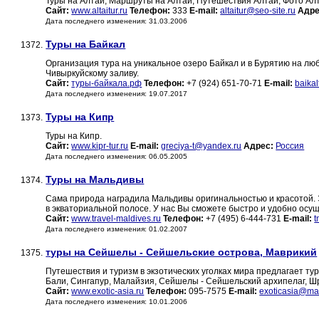
Туры на Алтай, Маршруты на Алтай, Путешествия Алтай, Фото Алт
Сайт:
www.altaitur.ru
Телефон:
333
E-mail:
altaitur@seo-site.ru
Адре
Дата последнего изменения: 31.03.2006
Туры на Байкал
1372.
Организация тура на уникальное озеро Байкал и в Бурятию на любо
Чивыркуйскому заливу.
Сайт:
туры-байкала.рф
Телефон:
+7 (924) 651-70-71
E-mail:
baika
Дата последнего изменения: 19.07.2017
Туры на Кипр
1373.
Туры на Кипр.
Сайт:
www.kipr-tur.ru
E-mail:
greciya-t@yandex.ru
Адрес:
Россия
Дата последнего изменения: 06.05.2005
Туры на Мальдивы
1374.
Сама природа наградила Мальдивы оригинальностью и красотой. Э
в экваториальной полосе. У нас Вы сможете быстро и удобно осущ
Сайт:
www.travel-maldives.ru
Телефон:
+7 (495) 6-444-731
E-mail:
t
Дата последнего изменения: 01.02.2007
туры на Сейшелы - Сейшельские острова, Маврикий
1375.
Путешествия и туризм в экзотических уголках мира предлагает ту
Бали, Сингапур, Малайзия, Сейшелы - Сейшельский архипелаг, Шр
Сайт:
www.exotic-asia.ru
Телефон:
095-7575
E-mail:
exoticasia@mai
Дата последнего изменения: 10.01.2006