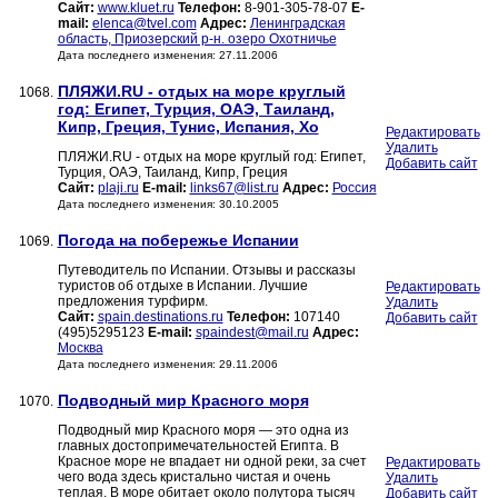
Сайт:
www.kluet.ru
Телефон:
8-901-305-78-07
E-
mail:
elenca@tvel.com
Адрес:
Ленинградская
область, Приозерский р-н. озеро Охотничье
Дата последнего изменения: 27.11.2006
ПЛЯЖИ.RU - отдых на море круглый
1068.
год: Египет, Турция, ОАЭ, Таиланд,
Кипр, Греция, Тунис, Испания, Хо
Редактировать
Удалить
ПЛЯЖИ.RU - отдых на море круглый год: Египет,
Добавить сайт
Турция, ОАЭ, Таиланд, Кипр, Греция
Сайт:
plaji.ru
E-mail:
links67@list.ru
Адрес:
Россия
Дата последнего изменения: 30.10.2005
Погода на побережье Испании
1069.
Путеводитель по Испании. Отзывы и рассказы
туристов об отдыхе в Испании. Лучшие
Редактировать
предложения турфирм.
Удалить
Сайт:
spain.destinations.ru
Телефон:
107140
Добавить сайт
(495)5295123
E-mail:
spaindest@mail.ru
Адрес:
Москва
Дата последнего изменения: 29.11.2006
Подводный мир Красного моря
1070.
Подводный мир Красного моря — это одна из
главных достопримечательностей Египта. В
Красное море не впадает ни одной реки, за счет
Редактировать
чего вода здесь кристально чистая и очень
Удалить
теплая. В море обитает около полутора тысяч
Добавить сайт