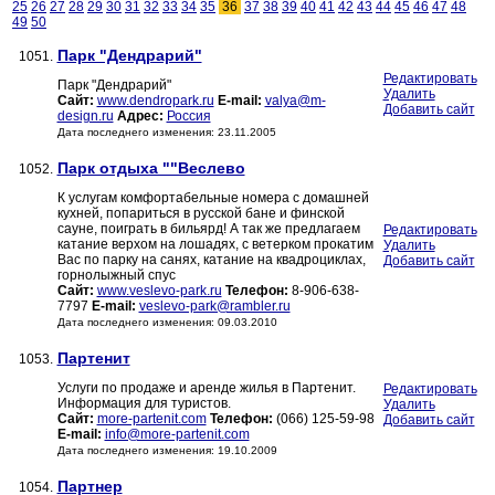
25
26
27
28
29
30
31
32
33
34
35
36
37
38
39
40
41
42
43
44
45
46
47
48
49
50
Парк "Дендрарий"
1051.
Редактировать
Парк "Дендрарий"
Удалить
Сайт:
www.dendropark.ru
E-mail:
valya@m-
Добавить сайт
design.ru
Адрес:
Россия
Дата последнего изменения: 23.11.2005
Парк отдыха ""Веслево
1052.
К услугам комфортабельные номера с домашней
кухней, попариться в русской бане и финской
сауне, поиграть в бильярд! А так же предлагаем
Редактировать
катание верхом на лошадях, с ветерком прокатим
Удалить
Вас по парку на санях, катание на квадроциклах,
Добавить сайт
горнолыжный спус
Сайт:
www.veslevo-park.ru
Телефон:
8-906-638-
7797
E-mail:
veslevo-park@rambler.ru
Дата последнего изменения: 09.03.2010
Партенит
1053.
Услуги по продаже и аренде жилья в Партенит.
Редактировать
Информация для туристов.
Удалить
Сайт:
more-partenit.com
Телефон:
(066) 125-59-98
Добавить сайт
E-mail:
info@more-partenit.com
Дата последнего изменения: 19.10.2009
Партнер
1054.