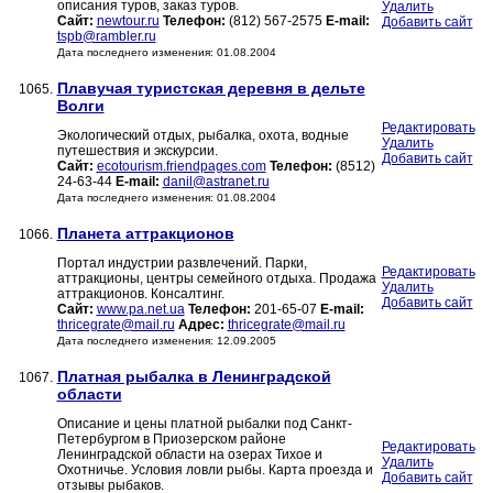
описания туров, заказ туров.
Удалить
Сайт:
newtour.ru
Телефон:
(812) 567-2575
E-mail:
Добавить сайт
tspb@rambler.ru
Дата последнего изменения: 01.08.2004
Плавучая туристская деревня в дельте
1065.
Волги
Редактировать
Экологический отдых, рыбалка, охота, водные
Удалить
путешествия и экскурсии.
Добавить сайт
Сайт:
ecotourism.friendpages.com
Телефон:
(8512)
24-63-44
E-mail:
danil@astranet.ru
Дата последнего изменения: 01.08.2004
Планета аттракционов
1066.
Портал индустрии развлечений. Парки,
Редактировать
аттракционы, центры семейного отдыха. Продажа
Удалить
аттракционов. Консалтинг.
Добавить сайт
Сайт:
www.pa.net.ua
Телефон:
201-65-07
E-mail:
thricegrate@mail.ru
Адрес:
thricegrate@mail.ru
Дата последнего изменения: 12.09.2005
Платная рыбалка в Ленинградской
1067.
области
Описание и цены платной рыбалки под Санкт-
Петербургом в Приозерском районе
Редактировать
Ленинградской области на озерах Тихое и
Удалить
Охотничье. Условия ловли рыбы. Карта проезда и
Добавить сайт
отзывы рыбаков.