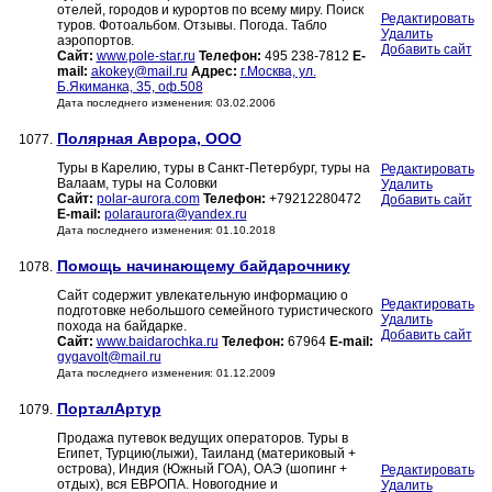
отелей, городов и курортов по всему миру. Поиск
Редактировать
туров. Фотоальбом. Отзывы. Погода. Табло
Удалить
аэропортов.
Добавить сайт
Сайт:
www.pole-star.ru
Телефон:
495 238-7812
E-
mail:
akokey@mail.ru
Адрес:
г.Москва, ул.
Б.Якиманка, 35, оф.508
Дата последнего изменения: 03.02.2006
Полярная Аврора, ООО
1077.
Туры в Карелию, туры в Санкт-Петербург, туры на
Редактировать
Валаам, туры на Соловки
Удалить
Сайт:
polar-aurora.com
Телефон:
+79212280472
Добавить сайт
E-mail:
polaraurora@yandex.ru
Дата последнего изменения: 01.10.2018
Помощь начинающему байдарочнику
1078.
Сайт содержит увлекательную информацию о
Редактировать
подготовке небольшого семейного туристического
Удалить
похода на байдарке.
Добавить сайт
Сайт:
www.baidarochka.ru
Телефон:
67964
E-mail:
gygavolt@mail.ru
Дата последнего изменения: 01.12.2009
ПорталАртур
1079.
Продажа путевок ведущих операторов. Туры в
Египет, Турцию(лыжи), Таиланд (материковый +
острова), Индия (Южный ГОА), ОАЭ (шопинг +
Редактировать
отдых), вся ЕВРОПА. Новогодние и
Удалить