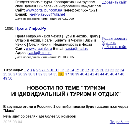
Рождественские туры. Корпоративным группам -
Добавить сайт
спец. цена!!! Обновление информации каждых пол
Сайт:
www.portaltour.com.ua
Телефон:
455-71-21
E-mail:
T-a-n-y-a2008@ukr.net
Дата последнего изменения: 05.02.2009
Прага Инфо.Ру
1080.
Прага Инфо.Ру - Вся Чехия | Туры в Чехию, Прагу |
Редактировать
Отдых в Чехии, Праге | Билеты в Чехию | Визы в
Удалить
Чехию | Отели Чехии | Недвижимость в Чехии
Добавить сайт
Сайт:
www.praginfo.ru
E-mail:
vasia@mail.ru
Адрес:
vasia@mail.ru
Дата последнего изменения: 28.10.2005
Страницы:
1
2
3
4
5
6
7
8
9
10
11
12
13
14
15
16
17
18
19
20
21
22
23
24
25
26
27
28
29
30
31
32
33
34
35
36
37
38
39
40
41
42
43
44
45
46
47
48
49
50
НОВОСТИ ПО ТЕМЕ "ТУРИЗМ
ИНДИВИДУАЛЬНЫЙ / ТУРИЗМ И ОТДЫХ"
В крупные отели в России с 1 сентября можно будет заселяться через
"Макс"
Речь идет об отелях, где более 50 номеров
2026-08-04
Подробнее