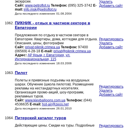
экскурсии.
Удалить
Сайт:
www.petroflot.ru
Телефон:
(095) 325-3742
E-
Добавить сайт
mail:
info.msk@petroflot.ru
Дата последнего изменения: 01.08.2004
ПИКНИК - отдых в частном секторе в
1062.
Евпатории
Предложения по отдыху в частном секторе в
Евпатории. Квартиры, дома, коттеджи для отдыха.
Редактировать
Описания, цены, фотографии
Удалить
Сайт:
privat.piknik.crimea.ua
Телефон:
97400
Добавить сайт
(06569) 4-28-18
E-mail:
privat@piknik.crimea.ua
Адрес:
АР Крым, г. Евпатория, ул.
Интернациональная, 115
Дата последнего изменения: 18.03.2006
Пилот
1063.
Полеты и привязные подъемы на воздушных
шарах. Обучение (школа пилотов). Размещение
Редактировать
рекламы на нестандартных носителях.
Удалить
Организация промо-акций, шоу-программ,
Добавить сайт
рекламных туров.
Сайт:
www.kievballoons.com.uа
Телефон:
(044)
4536635
E-mail:
hot-air@zeos.net
Дата последнего изменения: 26.01.2010
Питерский каталог туров
1064.
Действующие цены. Скидки на туры. Подробные
Редактировать