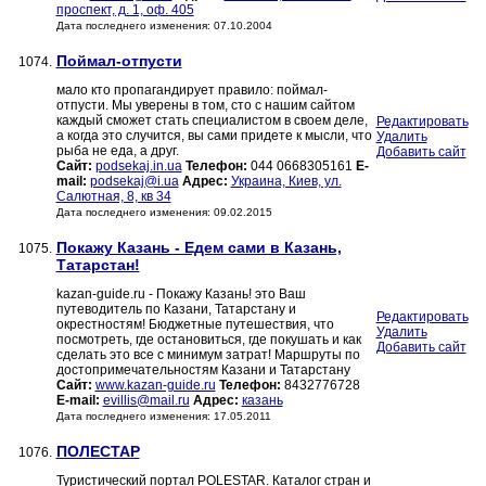
проспект, д. 1, оф. 405
Дата последнего изменения: 07.10.2004
Поймал-отпусти
1074.
мало кто пропагандирует правило: поймал-
отпусти. Мы уверены в том, сто с нашим сайтом
каждый сможет стать специалистом в своем деле,
Редактировать
а когда это случится, вы сами придете к мысли, что
Удалить
рыба не еда, а друг.
Добавить сайт
Сайт:
podsekaj.in.ua
Телефон:
044 0668305161
E-
mail:
podsekaj@i.ua
Адрес:
Украина, Киев, ул.
Салютная, 8, кв 34
Дата последнего изменения: 09.02.2015
Покажу Казань - Едем сами в Казань,
1075.
Татарстан!
kazan-guide.ru - Покажу Казань! это Ваш
путеводитель по Казани, Татарстану и
Редактировать
окрестностям! Бюджетные путешествия, что
Удалить
посмотреть, где остановиться, где покушать и как
Добавить сайт
сделать это все с минимум затрат! Маршруты по
достопримечательностям Казани и Татарстану
Сайт:
www.kazan-guide.ru
Телефон:
8432776728
E-mail:
evillis@mail.ru
Адрес:
казань
Дата последнего изменения: 17.05.2011
ПОЛЕСТАР
1076.
Туристический портал POLESTAR. Каталог стран и