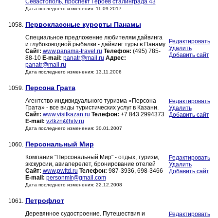
Севастополь, проспект Героев сталинграда 43
Дата последнего изменения: 11.09.2017
Первоклассные курорты Панамы
1058.
Специальное предложение любителям дайвинга
Редактировать
и глубоководной рыбалки - дайвинг туры в Панаму.
Удалить
Сайт:
www.panama-travel.ru
Телефон:
(495) 785-
Добавить сайт
88-10
E-mail:
panatr@mail.ru
Адрес:
panatr@mail.ru
Дата последнего изменения: 13.11.2006
Персона Грата
1059.
Агентство индивидуального туризма «Персона
Редактировать
Грата» - все виды туристических услуг в Казани.
Удалить
Сайт:
www.visitkazan.ru
Телефон:
+7 843 2994373
Добавить сайт
E-mail:
vztkzn@hitv.ru
Дата последнего изменения: 30.01.2007
Персональный Мир
1060.
Компания "Персональный Мир" - отдых, туризм,
Редактировать
экскурсии, авиаперелет, бронирование отелей
Удалить
Сайт:
www.pwltd.ru
Телефон:
987-3936, 698-3466
Добавить сайт
E-mail:
personmir@gmail.com
Дата последнего изменения: 22.12.2008
Петрофлот
1061.
Деревянное судостроение. Путешествия и
Редактировать