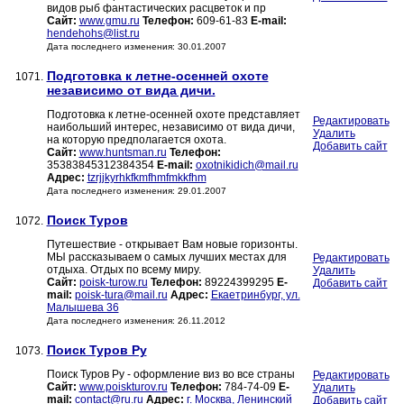
видов рыб фантастических расцветок и пр
Сайт:
www.gmu.ru
Телефон:
609-61-83
E-mail:
hendehohs@list.ru
Дата последнего изменения: 30.01.2007
Подготовка к летне-осенней охоте
1071.
независимо от вида дичи.
Подготовка к летне-осенней охоте представляет
Редактировать
наибольший интерес, независимо от вида дичи,
Удалить
на которую предполагается охота.
Добавить сайт
Сайт:
www.huntsman.ru
Телефон:
35383845312384354
E-mail:
oxotnikidich@mail.ru
Адрес:
tzrjjkyrhkfkmfhmfmkkfhm
Дата последнего изменения: 29.01.2007
Поиск Туров
1072.
Путешествие - открывает Вам новые горизонты.
МЫ рассказываем о самых лучших местах для
Редактировать
отдыха. Отдых по всему миру.
Удалить
Сайт:
poisk-turow.ru
Телефон:
89224399295
E-
Добавить сайт
mail:
poisk-tura@mail.ru
Адрес:
Екаетринбург, ул.
Малышева 36
Дата последнего изменения: 26.11.2012
Поиск Туров Ру
1073.
Поиск Туров Ру - оформление виз во все страны
Редактировать
Сайт:
www.poiskturov.ru
Телефон:
784-74-09
E-
Удалить
mail:
contact@ru.ru
Адрес:
г. Москва, Ленинский
Добавить сайт