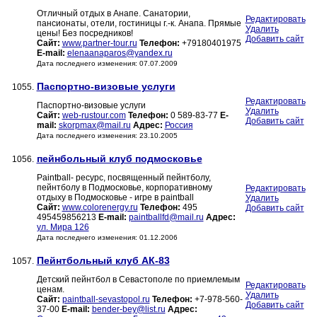
Отличный отдых в Анапе. Санатории,
Редактировать
пансионаты, отели, гостиницы г.-к. Анапа. Прямые
Удалить
цены! Без посредников!
Добавить сайт
Сайт:
www.partner-tour.ru
Телефон:
+79180401975
E-mail:
elenaanaparos@yandex.ru
Дата последнего изменения: 07.07.2009
Паспортно-визовые услуги
1055.
Редактировать
Паспортно-визовые услуги
Удалить
Сайт:
web-rustour.com
Телефон:
0 589-83-77
E-
Добавить сайт
mail:
skorpmax@mail.ru
Адрес:
Россия
Дата последнего изменения: 23.10.2005
пейнбольный клуб подмосковье
1056.
Paintball- ресурс, посвященный пейнтболу,
пейнтболу в Подмосковье, корпоративному
Редактировать
отдыху в Подмосковье - игре в paintball
Удалить
Сайт:
www.colorenergy.ru
Телефон:
495
Добавить сайт
495459856213
E-mail:
paintballfd@mail.ru
Адрес:
ул. Мира 126
Дата последнего изменения: 01.12.2006
Пейнтбольный клуб АК-83
1057.
Детский пейнтбол в Севастополе по приемлемым
Редактировать
ценам.
Удалить
Сайт:
paintball-sevastopol.ru
Телефон:
+7-978-560-
Добавить сайт
37-00
E-mail:
bender-bey@list.ru
Адрес: