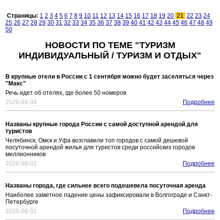
Страницы:
1
2
3
4
5
6
7
8
9
10
11
12
13
14
15
16
17
18
19
20
21
22
23
24
25
26
27
28
29
30
31
32
33
34
35
36
37
38
39
40
41
42
43
44
45
46
47
48
49
50
НОВОСТИ ПО ТЕМЕ "ТУРИЗМ
ИНДИВИДУАЛЬНЫЙ / ТУРИЗМ И ОТДЫХ"
В крупные отели в России с 1 сентября можно будет заселяться через
"Макс"
Речь идет об отелях, где более 50 номеров
2026-08-04
Подробнее
Названы крупные города России с самой доступной арендой для
туристов
Челябинск, Омск и Уфа возглавили топ городов с самой дешевой
посуточной арендой жилья для туристов среди российских городов
миллионников
2026-08-02
Подробнее
Названы города, где сильнее всего подешевела посуточная аренда
Наиболее заметное падение цены зафиксировали в Волгограде и Санкт-
Петербурге
2026-08-01
Подробнее