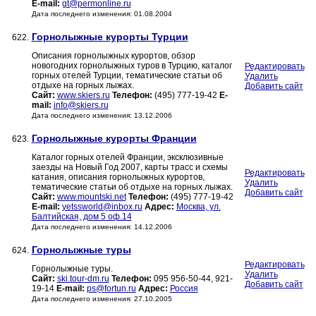
E-mail:
gt@permonline.ru
Дата последнего изменения: 01.08.2004
Горнолыжные курорты Турции
622.
Описания горнолыжных курортов, обзор
новогодних горнолыжных туров в Турцию, каталог
Редактировать
горных отелей Турции, тематические статьи об
Удалить
отдыхе на горных лыжах.
Добавить сайт
Сайт:
www.skiers.ru
Телефон:
(495) 777-19-42
E-
mail:
info@skiers.ru
Дата последнего изменения: 13.12.2006
Горнолыжные курорты Франции
623.
Каталог горных отелей Франции, эксклюзивные
заезды на Новый Год 2007, карты трасс и схемы
Редактировать
катания, описания горнолыжных курортов,
Удалить
тематические статьи об отдыхе на горных лыжах.
Добавить сайт
Сайт:
www.mountski.net
Телефон:
(495) 777-19-42
E-mail:
yetssworld@inbox.ru
Адрес:
Москва, ул.
Балтийская, дом 5 оф.14
Дата последнего изменения: 14.12.2006
Горнолыжные туры
624.
Редактировать
Горнолыжные туры.
Удалить
Сайт:
ski.tour-dm.ru
Телефон:
095 956-50-44, 921-
Добавить сайт
19-14
E-mail:
ps@fortun.ru
Адрес:
Россия
Дата последнего изменения: 27.10.2005