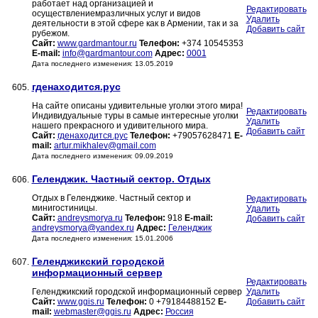
работает над организацией и
Редактировать
осуществлениемразличных услуг и видов
Удалить
деятельности в этой сфере как в Армении, так и за
Добавить сайт
рубежом.
Сайт:
www.gardmantour.ru
Телефон:
+374 10545353
E-mail:
info@gardmantour.com
Адрес:
0001
Дата последнего изменения: 13.05.2019
гденаходится.рус
605.
На сайте описаны удивительные уголки этого мира!
Редактировать
Индивидуальные туры в самые интересные уголки
Удалить
нашего прекрасного и удивительного мира.
Добавить сайт
Сайт:
гденаходится.рус
Телефон:
+79057628471
E-
mail:
artur.mikhalev@gmail.com
Дата последнего изменения: 09.09.2019
Геленджик. Частный сектор. Отдых
606.
Отдых в Геленджике. Частный сектор и
Редактировать
минигостиницы.
Удалить
Сайт:
andreysmorya.ru
Телефон:
918
E-mail:
Добавить сайт
andreysmorya@yandex.ru
Адрес:
Геленджик
Дата последнего изменения: 15.01.2006
Геленджикский городской
607.
информационный сервер
Редактировать
Геленджикский городской информационный сервер
Удалить
Сайт:
www.ggis.ru
Телефон:
0 +79184488152
E-
Добавить сайт
mail:
webmaster@ggis.ru
Адрес:
Россия