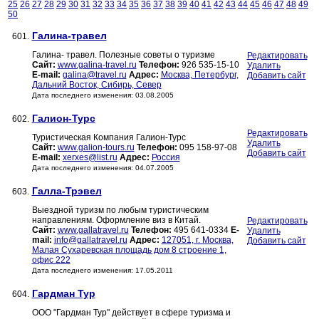
25
26
27
28
29
30
31
32
33
34
35
36
37
38
39
40
41
42
43
44
45
46
47
48
49
50
Галина-травел
601.
Галина- травел. Полезные советы о туризме
Редактировать
Сайт:
www.galina-travel.ru
Телефон:
926 535-15-10
Удалить
E-mail:
galina@travel.ru
Адрес:
Москва, Петербург,
Добавить сайт
Дальний Восток, Сибирь, Север
Дата последнего изменения: 03.08.2005
Галион-Турс
602.
Редактировать
Туристическая Компания Галион-Турс
Удалить
Сайт:
www.galion-tours.ru
Телефон:
095 158-97-08
Добавить сайт
E-mail:
xerxes@list.ru
Адрес:
Россия
Дата последнего изменения: 04.07.2005
Галла-Трэвел
603.
Выездной туризм по любым туристическим
направлениям. Оформление виз в Китай.
Редактировать
Сайт:
www.gallatravel.ru
Телефон:
495 641-0334
E-
Удалить
mail:
info@gallatravel.ru
Адрес:
127051, г. Москва,
Добавить сайт
Малая Сухаревская площадь дом 8 строение 1,
офис 222
Дата последнего изменения: 17.05.2011
Гардман Тур
604.
ООО "Гардман Тур" действует в сфере туризма и