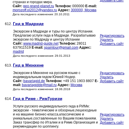
Добавить сайт
странах и городах мира.
Сайт:
geo.grand-planet.ru
Телефон:
000000
E-mail:
morozoff.ol2012@yandex.ru
Адрес:
300000, Москва
Дата последнего изменения: 20.10.2011
Гид в Мадриде
612.
Экскурсии в Мадриде и туры по центру Испании.
Предлагаю услуги гида в Мадриде. Разрабатываю
Редактировать
экскурсии по Мадриду и центру Испании
Удалить
Сайт:
www.madrid-guide.net
Телефон:
28011
Добавить сайт
637911519
E-mail:
spaintour@gmail.com
Адрес:
madrid
Дата последнего изменения: 29.01.2013
Гид в Мюнхене
613.
Экскурсии в Мюнхене на русском языке с
Редактировать
индивидуальным гидом Юлией Нодер.
Удалить
Сайт:
bavariagid.de
Телефон:
+49 151 1903 8807
E-
Добавить сайт
mail:
bavariagidde@mail.ru
Адрес:
Москва
Дата последнего изменения: 18.06.2018
Гид в Риме - РимТуризм
614.
Услуги русского индивидуального гида в РИМе:
экскурсии - тематические и обзорные,пешеходные
и на машине бизнес-класса,классические и
Редактировать
уникальные,составленные по Вашим пожеланиям.
Удалить
Заказ трансфер по Италии и в Риме.Организация и
Добавить сайт
рекомендации по шоппингу.