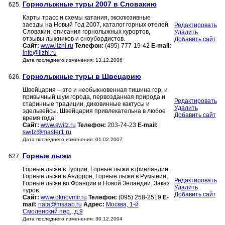
Горнолыжные туры 2007 в Словакию
625.
Карты трасс и схемы катания, эксклюзивные
заезды на Новый Год 2007, каталог горных отелей
Редактировать
Словакии, описания горнолыжных курортов,
Удалить
отзывы лыжников и сноубордистов.
Добавить сайт
Сайт:
www.lizhi.ru
Телефон:
(495) 777-19-42
E-mail:
info@lizhi.ru
Дата последнего изменения: 13.12.2006
Горнолыжные туры в Швецарию
626.
Швейцария – это и необыкновенная тишина гор, и
привычный шум города, первозданная природа и
Редактировать
старинные традиции, диковинные кактусы и
Удалить
эдельвейсы. Швейцария привлекательна в любое
Добавить сайт
время года!
Сайт:
www.switz.ru
Телефон:
203-74-23
E-mail:
switz@master1.ru
Дата последнего изменения: 01.02.2007
Горные лыжи
627.
Горные лыжи в Турции, Горные лыжи в финляндии,
Горные лыжи в Андорре, Горные лыжи в Румынии,
Редактировать
Горные лыжи во Франции и Новой Зеландии. Заказ
Удалить
туров.
Добавить сайт
Сайт:
www.oknovmir.ru
Телефон:
(095) 258-2519
E-
mail:
nata@msaab.ru
Адрес:
Москва, 1-й
Смоленский пер., д.9
Дата последнего изменения: 30.12.2004