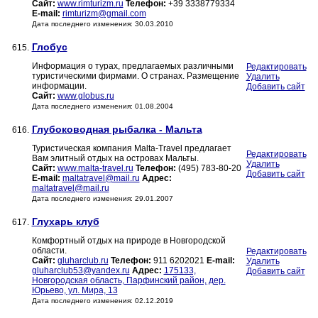
Сайт:
www.rimturizm.ru
Телефон:
+39 3338779334
E-mail:
rimturizm@gmail.com
Дата последнего изменения: 30.03.2010
Глобус
615.
Информация о турах, предлагаемых различными
Редактировать
туристическими фирмами. О странах. Размещение
Удалить
информации.
Добавить сайт
Сайт:
www.globus.ru
Дата последнего изменения: 01.08.2004
Глубоководная рыбалка - Мальта
616.
Туристическая компания Malta-Travel предлагает
Редактировать
Вам элитный отдых на островах Мальты.
Удалить
Сайт:
www.malta-travel.ru
Телефон:
(495) 783-80-20
Добавить сайт
E-mail:
maltatravel@mail.ru
Адрес:
maltatravel@mail.ru
Дата последнего изменения: 29.01.2007
Глухарь клуб
617.
Комфортный отдых на природе в Новгородской
области.
Редактировать
Сайт:
gluharclub.ru
Телефон:
911 6202021
E-mail:
Удалить
gluharclub53@yandex.ru
Адрес:
175133,
Добавить сайт
Новгородская область, Парфинский район, дер.
Юрьево, ул. Мира, 13
Дата последнего изменения: 02.12.2019