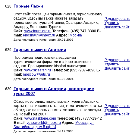
Горные Лыжи
628.
Этот сайт посвящен горным лыжам, горнолыжному
отдыху. Здесь вы также можете заказать
Редактировать
горнолыжные туры в Италию, Францию, Австрию,
Удалить
Андорру, Болгарию, Турцию.
Добавить сайт
Сайт:
www.tours.orc.ru
Телефон:
(495) 747-8300
E-
mail:
endsnauf@inbox.ru
Адрес:
Москва
Дата последнего изменения: 30.01.2007
Горные лыжи в Австрии
629.
Программа подготовлена ведущими
Редактировать
туристическими фирмами в сфере активного
Удалить
отдыха. Бронирование kisafari.ru/номеров.
Добавить сайт
Сайт:
www.skisafari.ru
Телефон:
(095) 937-4898
E-
mail:
moscow@aits.ru
Дата последнего изменения: 01.08.2004
Горные лыжи в Австрии, новогодние
630.
туры 2007
Обзор новогодних горнолыжных туров в Австрию,
карты трасс и схемы катания, тематические статьи
Редактировать
об отдыхе на горных лыжах, эксклюзивные заезды
Удалить
на Новый Год 2007.
Добавить сайт
Сайт:
www.nasklone.com
Телефон:
(495) 777-19-42
E-mail:
yetssworld@inbox.ru
Адрес:
Москва, ул.
Балтийская, дом 5 оф.14
Дата последнего изменения: 14.12.2006