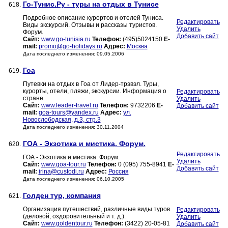
Го-Тунис.Ру - туры на отдых в Тунисе
618.
Подробное описание курортов и отелей Туниса.
Редактировать
Виды экскурсий. Отзывы и рассказы туристов.
Удалить
Форум.
Добавить сайт
Сайт:
www.go-tunisia.ru
Телефон:
(495)5024150
E-
mail:
promo@go-holidays.ru
Адрес:
Москва
Дата последнего изменения: 09.05.2006
Гоа
619.
Путевки на отдых в Гоа от Лидер-трэвэл. Туры,
курорты, отели, пляжи, экскурсии. Информация о
Редактировать
стране.
Удалить
Сайт:
www.leader-travel.ru
Телефон:
9732206
E-
Добавить сайт
mail:
goa-tours@yandex.ru
Адрес:
ул.
Новослободская, д.3, стр.3
Дата последнего изменения: 30.11.2004
ГОА - Экзотика и мистика. Форум.
620.
Редактировать
ГОА - Экзотика и мистика. Форум.
Удалить
Сайт:
www.goa-tour.ru
Телефон:
0 (095) 755-8941
E-
Добавить сайт
mail:
irina@custodi.ru
Адрес:
Россия
Дата последнего изменения: 06.10.2005
Голден тур, компания
621.
Организация путешествий, различные виды туров
Редактировать
(деловой, оздоровительный и т. д.).
Удалить
Сайт:
www.goldentour.ru
Телефон:
(3422) 20-05-81
Добавить сайт