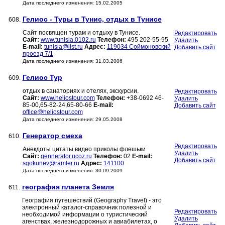
Дата последнего изменения: 15.02.2005
Гелиос - Туры в Тунис, отдых в Тунисе
608.
Сайт посвящен турам и отдыху в Тунисе.
Редактировать
Сайт:
www.tunisia.0102.ru
Телефон:
495 202-55-95
Удалить
E-mail:
tunisia@list.ru
Адрес:
119034 Соймоновский
Добавить сайт
проезд 7/1
Дата последнего изменения: 31.03.2006
Гелиос Тур
609.
отдых в санаториях и отелях, экскурсии.
Редактировать
Сайт:
www.heliostour.com
Телефон:
+38-0692 46-
Удалить
85-00,65-82-24,65-80-66
E-mail:
Добавить сайт
office@heliostour.com
Дата последнего изменения: 29.05.2008
Генератор смеха
610.
Редактировать
Анекдоты цитаты видео приколы флешьки
Удалить
Сайт:
gennerator.ucoz.ru
Телефон:
02
E-mail:
Добавить сайт
sgokunev@ramler.ru
Адрес:
141100
Дата последнего изменения: 30.09.2009
география планета Земля
611.
География путешествий (Geography Travel) - это
электронный каталог-справочник полезной и
Редактировать
необходимой информации о туристический
Удалить
агенствах, железнодорожных и авиабилетах, о