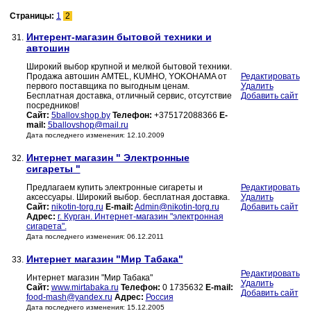
Страницы:
1
2
Интерент-магазин бытовой техники и
31.
автошин
Широкий выбор крупной и мелкой бытовой техники.
Продажа автошин AMTEL, KUMHO, YOKOHAMA от
Редактировать
первого поставщика по выгодным ценам.
Удалить
Бесплатная доставка, отличный сервис, отсутствие
Добавить сайт
посредников!
Сайт:
5ballov.shop.by
Телефон:
+375172088366
E-
mail:
5ballovshop@mail.ru
Дата последнего изменения: 12.10.2009
Интернет магазин " Электронные
32.
сигареты "
Предлагаем купить электронные сигареты и
Редактировать
аксессуары. Широкий выбор. бесплатная доставка.
Удалить
Сайт:
nikotin-torg.ru
E-mail:
Admin@nikotin-torg.ru
Добавить сайт
Адрес:
г. Курган. Интернет-магазин "электронная
сигарета".
Дата последнего изменения: 06.12.2011
Интернет магазин "Мир Табака"
33.
Редактировать
Интернет магазин "Мир Табака"
Удалить
Сайт:
www.mirtabaka.ru
Телефон:
0 1735632
E-mail:
Добавить сайт
food-mash@yandex.ru
Адрес:
Россия
Дата последнего изменения: 15.12.2005