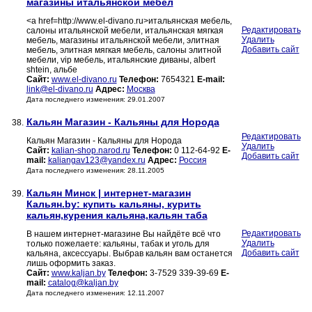
магазины итальянской мебел
<a href=http://www.el-divano.ru>итальянская мебель,
Редактировать
салоны итальянской мебели, итальянская мягкая
Удалить
мебель, магазины итальянской мебели, элитная
Добавить сайт
мебель, элитная мягкая мебель, салоны элитной
мебели, vip мебель, итальянские диваны, albert
shtein, альбе
Сайт:
www.el-divano.ru
Телефон:
7654321
E-mail:
link@el-divano.ru
Адрес:
Москва
Дата последнего изменения: 29.01.2007
Кальян Магазин - Кальяны для Норода
38.
Редактировать
Кальян Магазин - Кальяны для Норода
Удалить
Сайт:
kalian-shop.narod.ru
Телефон:
0 112-64-92
E-
Добавить сайт
mail:
kaliangav123@yandex.ru
Адрес:
Россия
Дата последнего изменения: 28.11.2005
Кальян Минск | интернет-магазин
39.
Кальян.by: купить кальяны, курить
кальян,курения кальяна,кальян таба
Редактировать
В нашем интернет-магазине Вы найдёте всё что
Удалить
только пожелаете: кальяны, табак и уголь для
Добавить сайт
кальяна, аксессуары. Выбрав кальян вам останется
лишь оформить заказ.
Сайт:
www.kaljan.by
Телефон:
3-7529 339-39-69
E-
mail:
catalog@kaljan.by
Дата последнего изменения: 12.11.2007