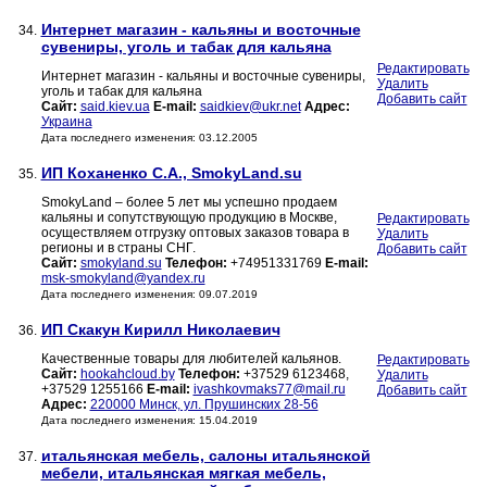
Интернет магазин - кальяны и восточные
34.
сувениры, уголь и табак для кальяна
Редактировать
Интернет магазин - кальяны и восточные сувениры,
Удалить
уголь и табак для кальяна
Добавить сайт
Сайт:
said.kiev.ua
E-mail:
saidkiev@ukr.net
Адрес:
Украина
Дата последнего изменения: 03.12.2005
ИП Коханенко С.А., SmokyLand.su
35.
SmokyLand – более 5 лет мы успешно продаем
кальяны и сопутствующую продукцию в Москве,
Редактировать
осуществляем отгрузку оптовых заказов товара в
Удалить
регионы и в страны СНГ.
Добавить сайт
Сайт:
smokyland.su
Телефон:
+74951331769
E-mail:
msk-smokyland@yandex.ru
Дата последнего изменения: 09.07.2019
ИП Скакун Кирилл Николаевич
36.
Качественные товары для любителей кальянов.
Редактировать
Сайт:
hookahcloud.by
Телефон:
+37529 6123468,
Удалить
+37529 1255166
E-mail:
ivashkovmaks77@mail.ru
Добавить сайт
Адрес:
220000 Минск, ул. Прушинских 28-56
Дата последнего изменения: 15.04.2019
итальянская мебель, салоны итальянской
37.
мебели, итальянская мягкая мебель,