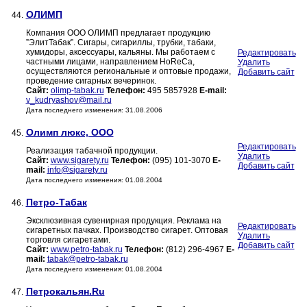
ОЛИМП
44.
Компания ООО ОЛИМП предлагает продукцию
”ЭлитТабак”. Сигары, сигариллы, трубки, табаки,
хумидоры, аксессуары, кальяны. Мы работаем с
Редактировать
частными лицами, направлением HoReCa,
Удалить
осуществляются региональные и оптовые продажи,
Добавить сайт
проведение сигарных вечеринок.
Сайт:
olimp-tabak.ru
Телефон:
495 5857928
E-mail:
v_kudryashov@mail.ru
Дата последнего изменения: 31.08.2006
Олимп люкс, ООО
45.
Редактировать
Реализация табачной продукции.
Удалить
Сайт:
www.sigarety.ru
Телефон:
(095) 101-3070
E-
Добавить сайт
mail:
info@sigarety.ru
Дата последнего изменения: 01.08.2004
Петро-Табак
46.
Эксклюзивная сувенирная продукция. Реклама на
Редактировать
сигаретных пачках. Производство сигарет. Оптовая
Удалить
торговля сигаретами.
Добавить сайт
Сайт:
www.petro-tabak.ru
Телефон:
(812) 296-4967
E-
mail:
tabak@petro-tabak.ru
Дата последнего изменения: 01.08.2004
Петрокальян.Ru
47.