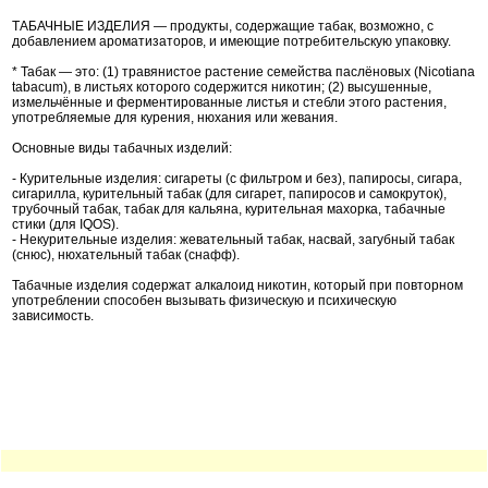
ТАБАЧНЫЕ ИЗДЕЛИЯ — продукты, содержащие табак, возможно, с
добавлением ароматизаторов, и имеющие потребительскую упаковку.
* Табак — это: (1) травянистое растение семейства паслёновых (Nicotiana
tabacum), в листьях которого содержится никотин; (2) высушенные,
измельчённые и ферментированные листья и стебли этого растения,
употребляемые для курения, нюхания или жевания.
Основные виды табачных изделий:
- Курительные изделия: сигареты (с фильтром и без), папиросы, сигара,
сигарилла, курительный табак (для сигарет, папиросов и самокруток),
трубочный табак, табак для кальяна, курительная махорка, табачные
стики (для IQOS).
- Некурительные изделия: жевательный табак, насвай, загубный табак
(снюс), нюхательный табак (снафф).
Табачные изделия содержат алкалоид никотин, который при повторном
употреблении способен вызывать физическую и психическую
зависимость.