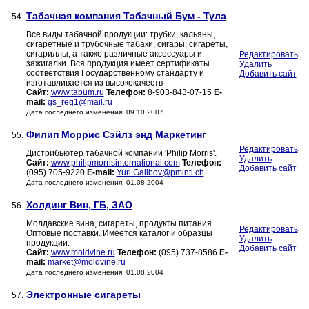
Табачная компания Табачный Бум - Тула
54.
Все виды табачной продукции: трубки, кальяны,
сигаретные и трубочные табаки, сигары, сигареты,
сигариллы, а также различные аксессуары и
Редактировать
зажигалки. Вся продукция имеет сертификаты
Удалить
соответствия Государственному стандарту и
Добавить сайт
изготавливается из высококачеств
Сайт:
www.tabum.ru
Телефон:
8-903-843-07-15
E-
mail:
gs_reg1@mail.ru
Дата последнего изменения: 09.10.2007
Филип Моррис Сэйлз энд Маркетинг
55.
Редактировать
Дистрибьютер табачной компании 'Philip Morris'.
Удалить
Сайт:
www.philipmorrisinternational.com
Телефон:
Добавить сайт
(095) 705-9220
E-mail:
Yuri.Galibov@pmintl.ch
Дата последнего изменения: 01.08.2004
Холдинг Вин, ГБ, ЗАО
56.
Молдавские вина, сигареты, продукты питания.
Редактировать
Оптовые поставки. Имеется каталог и образцы
Удалить
продукции.
Добавить сайт
Сайт:
www.moldvine.ru
Телефон:
(095) 737-8586
E-
mail:
market@moldvine.ru
Дата последнего изменения: 01.08.2004
Электронные сигареты
57.