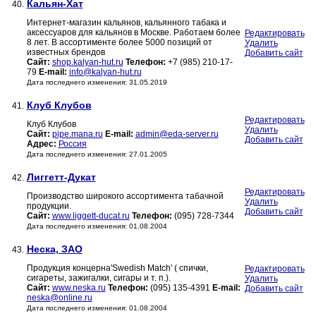
Кальян-Хат
40.
Интернет-магазин кальянов, кальянного табака и
аксессуаров для кальянов в Москве. Работаем более
Редактировать
8 лет. В ассортименте более 5000 позиций от
Удалить
известных брендов
Добавить сайт
Сайт:
shop.kalyan-hut.ru
Телефон:
+7 (985) 210-17-
79
E-mail:
info@kalyan-hut.ru
Дата последнего изменения: 31.05.2019
Клуб Клубов
41.
Редактировать
Клуб Клубов
Удалить
Сайт:
pipe.mana.ru
E-mail:
admin@eda-server.ru
Добавить сайт
Адрес:
Россия
Дата последнего изменения: 27.01.2005
Лиггетт-Дукат
42.
Редактировать
Производство широкого ассортимента табачной
Удалить
продукции.
Добавить сайт
Сайт:
www.liggett-ducat.ru
Телефон:
(095) 728-7344
Дата последнего изменения: 01.08.2004
Неска, ЗАО
43.
Продукция концерна'Swedish Match' ( спички,
Редактировать
сигареты, зажигалки, сигары и т. п.).
Удалить
Сайт:
www.neska.ru
Телефон:
(095) 135-4391
E-mail:
Добавить сайт
neska@online.ru
Дата последнего изменения: 01.08.2004