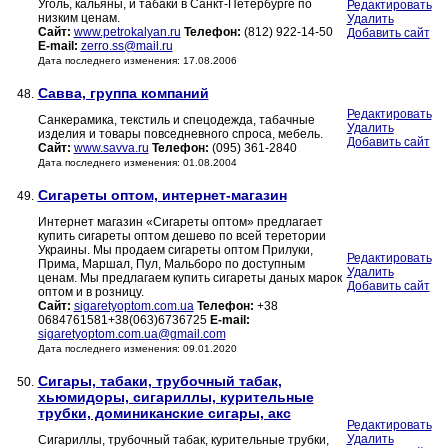
Уголь, кальяны, и табаки в Санкт-Петербурге по
Редактировать
низким ценам.
Удалить
Сайт:
www.petrokalyan.ru
Телефон:
(812) 922-14-50
Добавить сайт
E-mail:
zerro.ss@mail.ru
Дата последнего изменения: 17.08.2006
Савва, группа компаний
48.
Редактировать
Санкерамика, текстиль и спецодежда, табачные
Удалить
изделия и товары повседневного спроса, мебель.
Добавить сайт
Сайт:
www.savva.ru
Телефон:
(095) 361-2840
Дата последнего изменения: 01.08.2004
Сигареты оптом, интернет-магазин
49.
Интернет магазин «Cигареты оптом» предлагает
купить сигареты оптом дешево по всей теретории
Украины. Мы продаем сигареты оптом Прилуки,
Редактировать
Прима, Маршал, Пул, Мальборо по доступным
Удалить
ценам. Мы предлагаем купить сигареты даных марок
Добавить сайт
оптом и в розницу.
Сайт:
sigaretyoptom.com.ua
Телефон:
+38
0684761581+38(063)6736725
E-mail:
sigaretyoptom.com.ua@gmail.com
Дата последнего изменения: 09.01.2020
Сигары, табаки, трубочный табак,
50.
хьюмидоры, сигариллы, курительные
трубки, доминиканские сигары, акс
Редактировать
Удалить
Сигариллы, трубочный табак, курительные трубки,