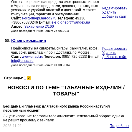
Оптовая и розничная продажа электронных сигарет
в Украине и за ее пределами, дешево, на выгодных
Редактировать
условиях, с удобной оплатой и доставкой. А также
Удалить
консультации, гарантия и обслуживание
Добавить сайт
Сайт:
e-sig-dnepr.narod2.ru
Телефон:
49130
+380676370246
E-mail:
e-sig.dnepr@yandex.ua
Адрес:
Захарченко 2/160
Дата последнего изменения: 26.05.2011
Юнэкт, компания
58.
Прайс-листы на сигареты, сигары, зажигалки, кофе,
Редактировать
чай, соки, шоколад и проч. Доставка по Москве.
Удалить
Сайт:
www.unact.ru
Телефон:
(095) 725-2233
E-mail:
Добавить сайт
info@unact.ru
Дата последнего изменения: 01.08.2004
Страницы:
1
2
НОВОСТИ ПО ТЕМЕ "ТАБАЧНЫЕ ИЗДЕЛИЯ /
ТОВАРЫ"
Без дыма и пламени: для табачного рынка России наступил
переломный момент
Лицензирование торговли табаком снизит нелегальный оборот, однако
не решит проблему с вейпами
2025-11-21
Подробнее