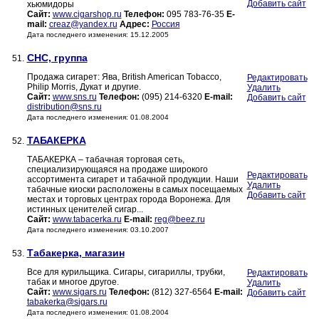
Добавить сайт
хьюмидоры
Сайт:
www.cigarshop.ru
Телефон:
095 783-76-35
E-
mail:
creaz@yandex.ru
Адрес:
Россия
Дата последнего изменения: 15.12.2005
СНС, группа
51.
Продажа сигарет: Ява, British American Tobacco,
Редактировать
Philip Morris, Дукат и другие.
Удалить
Сайт:
www.sns.ru
Телефон:
(095) 214-6320
E-mail:
Добавить сайт
distribution@sns.ru
Дата последнего изменения: 01.08.2004
ТАБАКЕРКА
52.
ТАБАКЕРКА – табачная торговая сеть,
специализирующаяся на продаже широкого
Редактировать
ассортимента сигарет и табачной продукции. Наши
Удалить
табачные киоски расположены в самых посещаемых
Добавить сайт
местах и торговых центрах города Воронежа. Для
истинных ценителей сигар...
Сайт:
www.tabacerka.ru
E-mail:
reg@beez.ru
Дата последнего изменения: 03.10.2007
Табакерка, магазин
53.
Все для курильщика. Сигары, сигариллы, трубки,
Редактировать
табак и многое другое.
Удалить
Сайт:
www.sigars.ru
Телефон:
(812) 327-6564
E-mail:
Добавить сайт
tabakerka@sigars.ru
Дата последнего изменения: 01.08.2004