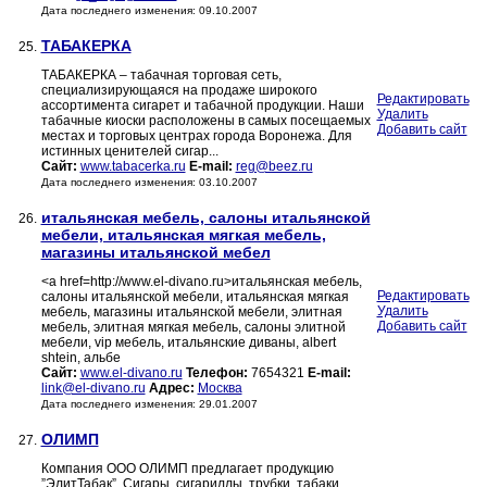
Дата последнего изменения: 09.10.2007
ТАБАКЕРКА
25.
ТАБАКЕРКА – табачная торговая сеть,
специализирующаяся на продаже широкого
Редактировать
ассортимента сигарет и табачной продукции. Наши
Удалить
табачные киоски расположены в самых посещаемых
Добавить сайт
местах и торговых центрах города Воронежа. Для
истинных ценителей сигар...
Сайт:
www.tabacerka.ru
E-mail:
reg@beez.ru
Дата последнего изменения: 03.10.2007
итальянская мебель, салоны итальянской
26.
мебели, итальянская мягкая мебель,
магазины итальянской мебел
<a href=http://www.el-divano.ru>итальянская мебель,
Редактировать
салоны итальянской мебели, итальянская мягкая
Удалить
мебель, магазины итальянской мебели, элитная
Добавить сайт
мебель, элитная мягкая мебель, салоны элитной
мебели, vip мебель, итальянские диваны, albert
shtein, альбе
Сайт:
www.el-divano.ru
Телефон:
7654321
E-mail:
link@el-divano.ru
Адрес:
Москва
Дата последнего изменения: 29.01.2007
ОЛИМП
27.
Компания ООО ОЛИМП предлагает продукцию
”ЭлитТабак”. Сигары, сигариллы, трубки, табаки,