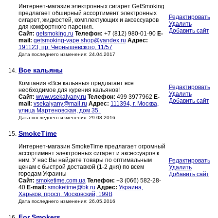
Интернет-магазин электронных сигарет GetSmoking
предлагает обширный ассортимент электронных
Редактировать
сигарет, жидкостей, комплектующих и аксессуаров
Удалить
для комфортного парения.
Добавить сайт
Сайт:
getsmoking.ru
Телефон:
+7 (812) 980-01-90
E-
mail:
getsmoking-vape.shop@yandex.ru
Адрес:
191123, пр. Чернышевского, 11/57
Дата последнего изменения: 24.04.2017
Все кальяны
14.
Компания «Все кальяны» предлагает все
Редактировать
необходимое для курения кальянов!
Удалить
Сайт:
www.vsekalyany.ru
Телефон:
499 3977962
E-
Добавить сайт
mail:
vsekalyany@mail.ru
Адрес:
111394, г. Москва,
улица Мартеновская, дом 35.
Дата последнего изменения: 29.08.2016
SmokeTime
15.
Интернет-магазин SmokeTime предлагает огромный
ассортимент электронных сигарет и аксессуаров к
ним. У нас Вы найдете товары по оптимальным
Редактировать
ценам с быстрой доставкой (1-2 дня) по всем
Удалить
городам Украины
Добавить сайт
Сайт:
smoketime.com.ua
Телефон:
+3 (066) 582-28-
40
E-mail:
smoketime@bk.ru
Адрес:
Украина,
Харьков, просп. Московский, 199В
Дата последнего изменения: 26.05.2016
For Smokers
16.