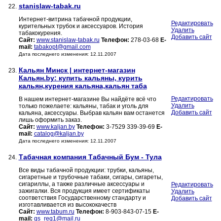
stanislaw-tabak.ru
22.
Интернет-витрина табачной продукции,
Редактировать
курительных трубок и аксессуаров. История
Удалить
табакокурения.
Добавить сайт
Сайт:
www.stanislaw-tabak.ru
Телефон:
278-03-68
E-
mail:
tabakopt@gmail.com
Дата последнего изменения: 12.11.2007
Кальян Минск | интернет-магазин
23.
Кальян.by: купить кальяны, курить
кальян,курения кальяна,кальян таба
Редактировать
В нашем интернет-магазине Вы найдёте всё что
Удалить
только пожелаете: кальяны, табак и уголь для
Добавить сайт
кальяна, аксессуары. Выбрав кальян вам останется
лишь оформить заказ.
Сайт:
www.kaljan.by
Телефон:
3-7529 339-39-69
E-
mail:
catalog@kaljan.by
Дата последнего изменения: 12.11.2007
Табачная компания Табачный Бум - Тула
24.
Все виды табачной продукции: трубки, кальяны,
сигаретные и трубочные табаки, сигары, сигареты,
сигариллы, а также различные аксессуары и
Редактировать
зажигалки. Вся продукция имеет сертификаты
Удалить
соответствия Государственному стандарту и
Добавить сайт
изготавливается из высококачеств
Сайт:
www.tabum.ru
Телефон:
8-903-843-07-15
E-
mail:
gs_reg1@mail.ru