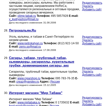
хумидоры, аксессуары, кальяны. Мы работаем с
Редактировать
частными лицами, направлением HoReCa,
Удалить
осуществляются региональные и оптовые продажи,
Добавить сайт
проведение сигарных вечеринок.
Сайт:
olimp-tabak.ru
Телефон:
495 5857928
E-mail:
v_kudryashov@mail.ru
Дата последнего изменения: 31.08.2006
Петрокальян.Ru
28.
Уголь, кальяны, и табаки в Санкт-Петербурге по
Редактировать
низким ценам.
Удалить
Сайт:
www.petrokalyan.ru
Телефон:
(812) 922-14-50
Добавить сайт
E-mail:
zerro.ss@mail.ru
Дата последнего изменения: 17.08.2006
Сигары, табаки, трубочный табак,
29.
хьюмидоры, сигариллы, курительные
трубки, доминиканские сигары, акс
Редактировать
Удалить
Сигариллы, трубочный табак, курительные трубки,
Добавить сайт
хьюмидоры
Сайт:
www.cigarshop.ru
Телефон:
095 783-76-35
E-
mail:
creaz@yandex.ru
Адрес:
Россия
Дата последнего изменения: 15.12.2005
Интернет магазин "Мир Табака"
30.
Редактировать
Интернет магазин "Мир Табака"
Удалить
Сайт:
www.mirtabaka.ru
Телефон:
0 1735632
E-mail:
Добавить сайт
food-mash@yandex.ru
Адрес:
Россия