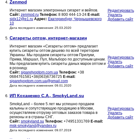
Zenmod
4.
Интернет магазин электронных сигарет и вейпов.
Редактировать
Сайт:
zenmod.ru
Телефон:
8 800 444-13-24
E-mail:
Удалить
sidx12@e1.ru
Адрес:
Екатеринбург, Чернышевского
Добавить сайт
10
Дата последнего изменения: 25.03.2020
Сигареты оптом, интернет-магазин
5.
Интернет магазин «Cигареты оптом» предлагает
купить сигареты оптом дешево по всей теретории
Украины. Мы продаем сигареты оптом Прилуки,
Редактировать
Прима, Маршал, Пул, Мальборо по доступным ценам.
Удалить
Мы предлагаем купить сигареты даных марок оптом и
Добавить сайт
в розницу.
Сайт:
sigaretyoptom.com.ua
Телефон:
+38
0684761581+38(063)6736725
E-mail:
sigaretyoptom.com.ua@gmail.com
Дата последнего изменения: 09.01.2020
ИП Коханенко С.А., SmokyLand.su
6.
SmokyLand – более 5 лет мы успешно продаем
кальяны и сопутствующую продукцию в Москве,
Редактировать
осуществляем отгрузку оптовых заказов товара в
Удалить
регионы и в страны СНГ.
Добавить сайт
Сайт:
smokyland.su
Телефон:
+74951331769
E-mail:
msk-smokyland@yandex.ru
Дата последнего изменения: 09.07.2019