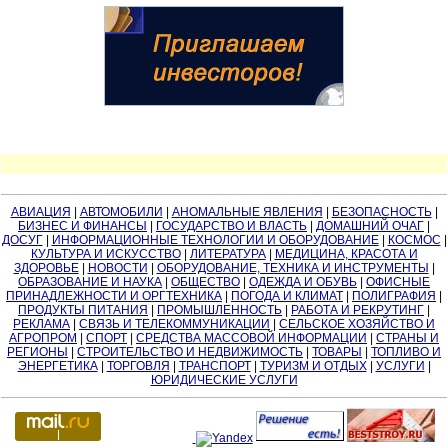
АВИАЦИЯ
|
АВТОМОБИЛИ
|
АНОМАЛЬНЫЕ ЯВЛЕНИЯ
|
БЕЗОПАСНОСТЬ
|
БИЗНЕС И ФИНАНСЫ
|
ГОСУДАРСТВО И ВЛАСТЬ
|
ДОМАШНИЙ ОЧАГ
|
ДОСУГ
|
ИНФОРМАЦИОННЫЕ ТЕХНОЛОГИИ И ОБОРУДОВАНИЕ
|
КОСМОС
|
КУЛЬТУРА И ИСКУССТВО
|
ЛИТЕРАТУРА
|
МЕДИЦИНА, КРАСОТА И
ЗДОРОВЬЕ
|
НОВОСТИ
|
ОБОРУДОВАНИЕ, ТЕХНИКА И ИНСТРУМЕНТЫ
|
ОБРАЗОВАНИЕ И НАУКА
|
ОБЩЕСТВО
|
ОДЕЖДА И ОБУВЬ
|
ОФИСНЫЕ
ПРИНАДЛЕЖНОСТИ И ОРГТЕХНИКА
|
ПОГОДА И КЛИМАТ
|
ПОЛИГРАФИЯ
|
ПРОДУКТЫ ПИТАНИЯ
|
ПРОМЫШЛЕННОСТЬ
|
РАБОТА И РЕКРУТИНГ
|
РЕКЛАМА
|
СВЯЗЬ И ТЕЛЕКОММУНИКАЦИИ
|
СЕЛЬСКОЕ ХОЗЯЙСТВО И
АГРОПРОМ
|
СПОРТ
|
СРЕДСТВА МАССОВОЙ ИНФОРМАЦИИ
|
СТРАНЫ И
РЕГИОНЫ
|
СТРОИТЕЛЬСТВО И НЕДВИЖИМОСТЬ
|
ТОВАРЫ
|
ТОПЛИВО И
ЭНЕРГЕТИКА
|
ТОРГОВЛЯ
|
ТРАНСПОРТ
|
ТУРИЗМ И ОТДЫХ
|
УСЛУГИ
|
ЮРИДИЧЕСКИЕ УСЛУГИ