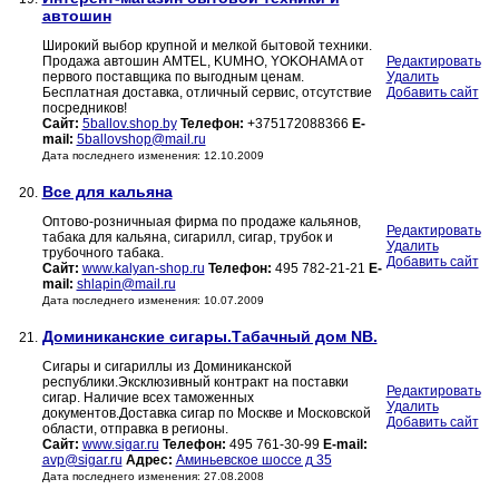
автошин
Широкий выбор крупной и мелкой бытовой техники.
Продажа автошин AMTEL, KUMHO, YOKOHAMA от
Редактировать
первого поставщика по выгодным ценам.
Удалить
Бесплатная доставка, отличный сервис, отсутствие
Добавить сайт
посредников!
Сайт:
5ballov.shop.by
Телефон:
+375172088366
E-
mail:
5ballovshop@mail.ru
Дата последнего изменения: 12.10.2009
Все для кальяна
20.
Оптово-розничныая фирма по продаже кальянов,
Редактировать
табака для кальяна, сигарилл, сигар, трубок и
Удалить
трубочного табака.
Добавить сайт
Сайт:
www.kalyan-shop.ru
Телефон:
495 782-21-21
E-
mail:
shlapin@mail.ru
Дата последнего изменения: 10.07.2009
Доминиканские сигары.Табачный дом NB.
21.
Сигары и сигариллы из Доминиканской
республики.Эксклюзивный контракт на поставки
Редактировать
сигар. Наличие всех таможенных
Удалить
документов.Доставка сигар по Москве и Московской
Добавить сайт
области, отправка в регионы.
Сайт:
www.sigar.ru
Телефон:
495 761-30-99
E-mail:
avp@sigar.ru
Адрес:
Аминьевское шоссе д 35
Дата последнего изменения: 27.08.2008