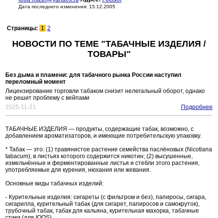
Дата последнего изменения: 15.12.2005
Страницы:
1
2
НОВОСТИ ПО ТЕМЕ "ТАБАЧНЫЕ ИЗДЕЛИЯ /
ТОВАРЫ"
Без дыма и пламени: для табачного рынка России наступил
переломный момент
Лицензирование торговли табаком снизит нелегальный оборот, однако
не решит проблему с вейпами
2025-11-21
Подробнее
ТАБАЧНЫЕ ИЗДЕЛИЯ — продукты, содержащие табак, возможно, с
добавлением ароматизаторов, и имеющие потребительскую упаковку.
* Табак — это: (1) травянистое растение семейства паслёновых (Nicotiana
tabacum), в листьях которого содержится никотин; (2) высушенные,
измельчённые и ферментированные листья и стебли этого растения,
употребляемые для курения, нюхания или жевания.
Основные виды табачных изделий:
- Курительные изделия: сигареты (с фильтром и без), папиросы, сигара,
сигарилла, курительный табак (для сигарет, папиросов и самокруток),
трубочный табак, табак для кальяна, курительная махорка, табачные
стики (для IQOS).