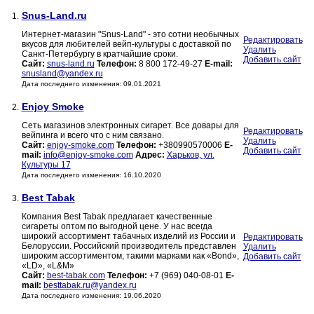
Snus-Land.ru
1.
Интернет-магазин "Snus-Land" - это сотни необычных
Редактировать
вкусов для любителей вейп-культуры с доставкой по
Удалить
Санкт-Петербургу в кратчайшие сроки.
Добавить сайт
Сайт:
snus-land.ru
Телефон:
8 800 172-49-27
E-mail:
snusland@yandex.ru
Дата последнего изменения: 09.01.2021
Enjoy Smoke
2.
Сеть магазинов электронных сигарет. Все довары для
Редактировать
вейпинга и всего что с ним связано.
Удалить
Сайт:
enjoy-smoke.com
Телефон:
+380990570006
E-
Добавить сайт
mail:
info@enjoy-smoke.com
Адрес:
Харьков, ул.
Культуры 17
Дата последнего изменения: 16.10.2020
Best Tabak
3.
Компания Best Tabak предлагает качественные
сигареты оптом по выгодной цене. У нас всегда
широкий ассортимент табачных изделий из России и
Редактировать
Белоруссии. Российский производитель представлен
Удалить
широким ассортиментом, такими марками как «Bond»,
Добавить сайт
«LD», «L&M»
Сайт:
best-tabak.com
Телефон:
+7 (969) 040-08-01
E-
mail:
besttabak.ru@yandex.ru
Дата последнего изменения: 19.06.2020