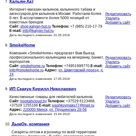
Кальян-Хат
7.
Интернет-магазин кальянов, кальянного табака и
аксессуаров для кальянов в Москве. Работаем более
Редактировать
8 лет. В ассортименте более 5000 позиций от
Удалить
известных брендов
Добавить сайт
Сайт:
shop.kalyan-hut.ru
Телефон:
+7 (985) 210-17-79
E-mail:
info@kalyan-hut.ru
Дата последнего изменения: 31.05.2019
SmokeHome
8.
Компания «SmokeHome» предлагает Вам Выезд
профессионального кальянщика на вечеринку, банкет,
Редактировать
корпоратив.
Удалить
Сайт:
smokehome.ru
Телефон:
+74951999770
E-mail:
Добавить сайт
info@smokehome.ru
Адрес:
ул. Шмитовский проезд, д.
24
Дата последнего изменения: 17.05.2019
ИП Скакун Кирилл Николаевич
9.
Качественные товары для любителей кальянов.
Редактировать
Сайт:
hookahcloud.by
Телефон:
+37529 6123468,
Удалить
+37529 1255166
E-mail:
ivashkovmaks77@mail.ru
Добавить сайт
Адрес:
220000 Минск, ул. Прушинских 28-56
Дата последнего изменения: 15.04.2019
ДымОк, компания
10.
Сигареты оптом и в розницу по всей территории