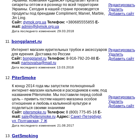
Украины. Компания «ДымОк» предлагает купить
сигареты оптом и в розницу по всей территории
Редактировать
Украины. Сегодня в нашей стране производятся
Удалить
продукты под брендами Compliment, Marvel, Marble,
Добавить сайт
Jin Ling.
Сайт:
dymok.org.ua
Телефон:
+380685555855
E-
mail:
admin@dymok.org.ua
Дата последнего изменения: 29.03.2018
bongplanet.ru
11.
Интернет магазин курительных трубок и аксессуаров
Редактировать
для курения. Доставка по России
Удалить
Сайт:
bongplanet.ru
Телефон:
8-916-792-20-88
E-
Добавить сайт
mail:
narisovalsa@mail.ru
Дата последнего изменения: 13.03.2018
PiterSmoke
12.
К концу 2014 года мы запустили полноценный
интернет-магазин кальянов и расходников к ним, под
названием Pitersmoke. Мы поставили перед собой
Редактировать
цель – привить гостям нашего магазина особое
Удалить
отношение и любовь к кальянной культуре и
Добавить сайт
поделиться своими знаниями
Сайт:
pitersmoke.ru
Телефон:
8 (800) 775-85-16
E-
mail:
sale@pitersmoke.ru
Адрес:
Санкт-Петербург,
ул. Полтавская, 7 Ж
Дата последнего изменения: 21.08.2017
GetSmoking
13.