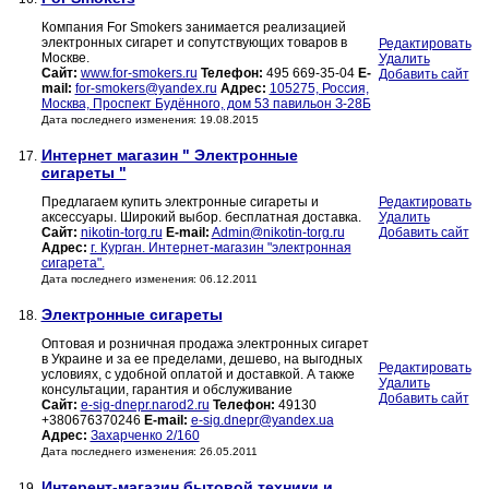
Компания For Smokers занимается реализацией
электронных сигарет и сопутствующих товаров в
Редактировать
Москве.
Удалить
Сайт:
www.for-smokers.ru
Телефон:
495 669-35-04
E-
Добавить сайт
mail:
for-smokers@yandex.ru
Адрес:
105275, Россия,
Москва, Проспект Будённого, дом 53 павильон З-28Б
Дата последнего изменения: 19.08.2015
Интернет магазин " Электронные
17.
сигареты "
Предлагаем купить электронные сигареты и
Редактировать
аксессуары. Широкий выбор. бесплатная доставка.
Удалить
Сайт:
nikotin-torg.ru
E-mail:
Admin@nikotin-torg.ru
Добавить сайт
Адрес:
г. Курган. Интернет-магазин "электронная
сигарета".
Дата последнего изменения: 06.12.2011
Электронные сигареты
18.
Оптовая и розничная продажа электронных сигарет
в Украине и за ее пределами, дешево, на выгодных
Редактировать
условиях, с удобной оплатой и доставкой. А также
Удалить
консультации, гарантия и обслуживание
Добавить сайт
Сайт:
e-sig-dnepr.narod2.ru
Телефон:
49130
+380676370246
E-mail:
e-sig.dnepr@yandex.ua
Адрес:
Захарченко 2/160
Дата последнего изменения: 26.05.2011
Интерент-магазин бытовой техники и
19.