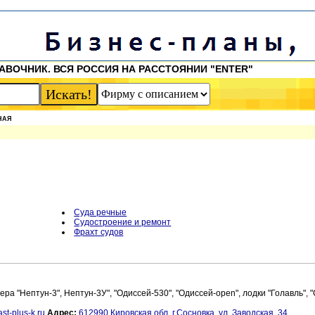
АВОЧНИК. ВСЯ РОССИЯ НА РАССТОЯНИИ "ENTER"
НАЯ
Суда речные
Судостроение и ремонт
Фрахт судов
 "Нептун-3", Нептун-3У", "Одиссей-530", "Одиссей-open", лодки "Голавль", "
st-plus-k.ru
Адрес:
612990 Кировская обл.,г.Сосновка, ул. Заводская, 34