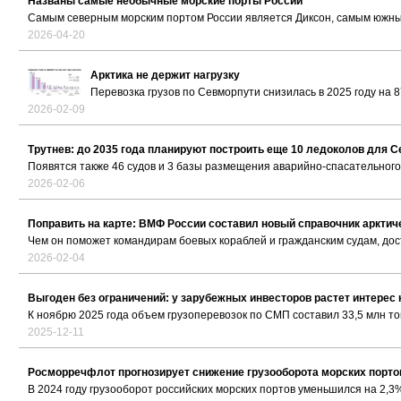
Названы самые необычные морские порты России
Самым северным морским портом России является Диксон, самым южным
2026-04-20
Арктика не держит нагрузку
Перевозка грузов по Севморпути снизилась в 2025 году на 8
2026-02-09
Трутнев: до 2035 года планируют построить еще 10 ледоколов для 
Появятся также 46 судов и 3 базы размещения аварийно-спасательног
2026-02-06
Поправить на карте: ВМФ России составил новый справочник арктич
Чем он поможет командирам боевых кораблей и гражданским судам, до
2026-02-04
Выгоден без ограничений: у зарубежных инвесторов растет интерес
К ноябрю 2025 года объем грузоперевозок по СМП составил 33,5 млн т
2025-12-11
Росморречфлот прогнозирует снижение грузооборота морских портов 
В 2024 году грузооборот российских морских портов уменьшился на 2,3%