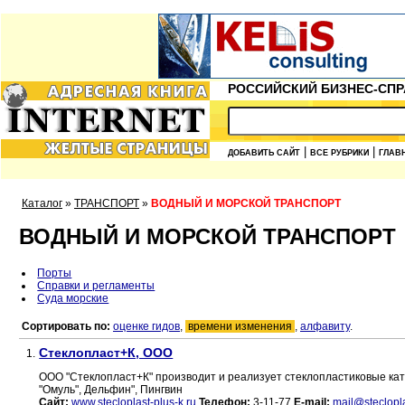
РОССИЙСКИЙ БИЗНЕС-СПР
|
|
ДОБАВИТЬ САЙТ
ВСЕ РУБРИКИ
ГЛАВ
Каталог
»
ТРАНСПОРТ
»
ВОДНЫЙ И МОРСКОЙ ТРАНСПОРТ
ВОДНЫЙ И МОРСКОЙ ТРАНСПОРТ
Порты
Справки и регламенты
Суда морские
Сортировать по:
оценке гидов
,
времени изменения
,
алфавиту
.
Стеклопласт+К, ООО
1.
ООО "Стеклопласт+К" производит и реализует стеклопластиковые катера
"Омуль", Дельфин", Пингвин
Сайт:
www.stecloplast-plus-k.ru
Телефон:
3-11-77
E-mail:
mail@steclopla