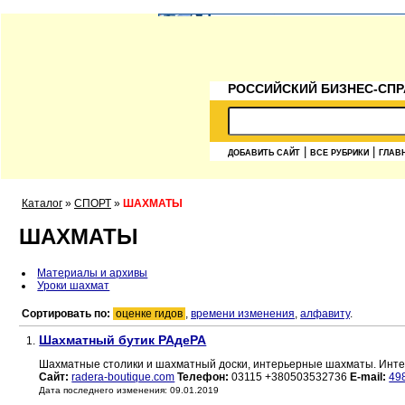
РОССИЙСКИЙ БИЗНЕС-СПР
|
|
ДОБАВИТЬ САЙТ
ВСЕ РУБРИКИ
ГЛАВ
Каталог
»
СПОРТ
»
ШАХМАТЫ
ШАХМАТЫ
Материалы и архивы
Уроки шахмат
Сортировать по:
оценке гидов
,
времени изменения
,
алфавиту
.
Шахматный бутик РАдеРА
1.
Шахматные столики и шахматный доски, интерьерные шахматы. Инте
Сайт:
radera-boutique.com
Телефон:
03115 +380503532736
E-mail:
49
Дата последнего изменения: 09.01.2019