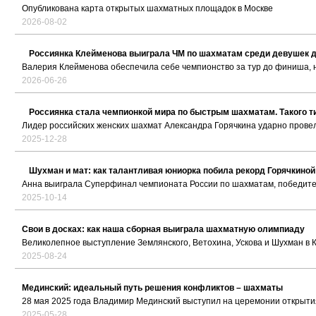
Опубликована карта открытых шахматных площадок в Москве
2026-08-02
Россиянка Клейменова выиграла ЧМ по шахматам среди девушек д
Валерия Клейменова обеспечила себе чемпионство за тур до финиша, н
2026-06-26
Россиянка стала чемпионкой мира по быстрым шахматам. Такого ти
Лидер российских женских шахмат Александра Горячкина ударно прове
2025-12-28
Шухман и мат: как талантливая юниорка побила рекорд Горячкиной
Анна выиграла Суперфинал чемпионата России по шахматам, победите
2025-10-14
Свои в досках: как наша сборная выиграла шахматную олимпиаду
Великолепное выступление Землянского, Ветохина, Ускова и Шухман в 
2025-08-24
Мединский: идеальный путь решения конфликтов – шахматы
28 мая 2025 года Владимир Мединский выступил на церемонии открытия
2025-05-28