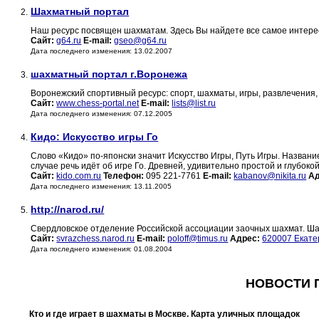
Шахматный портал
2.
Наш ресурс посвящен шахматам. Здесь Вы найдете все самое интерес
Сайт:
g64.ru
E-mail:
gseo@g64.ru
Дата последнего изменения: 13.02.2007
шахматный портал г.Воронежа
3.
Воронежский спортивный ресурс: спорт, шахматы, игры, развлечения
Сайт:
www.chess-portal.net
E-mail:
lists@list.ru
Дата последнего изменения: 07.12.2005
Кидо: Искусство игры Го
4.
Слово «Кидо» по-японски значит Искусство Игры, Путь Игры. Название
случае речь идёт об игре Го. Древней, удивительно простой и глубокой
Сайт:
kido.com.ru
Телефон:
095 221-7761
E-mail:
kabanov@nikita.ru
Ад
Дата последнего изменения: 13.11.2005
http://narod.ru/
5.
Свердловское отделение Российской ассоциации заочных шахмат. Ша
Сайт:
svrazchess.narod.ru
E-mail:
poloff@timus.ru
Адрес:
620007 Екатер
Дата последнего изменения: 01.08.2004
НОВОСТИ П
Кто и где играет в шахматы в Москве. Карта уличных площадок