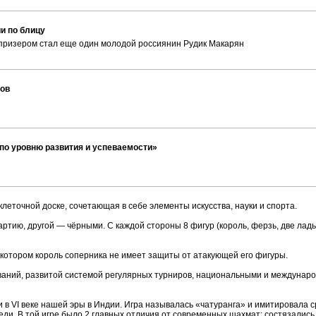
и по блицу
призером стал еще один молодой россиянин Рудик Макарян
тов
по уровню развития и успеваемости»
еточной доске, сочетающая в себе элементы искусства, науки и спорта.
ртию, другой — чёрными. С каждой стороны 8 фигур (король, ферзь, две ладьи,
 котором король соперника не имеет защиты от атакующей его фигуры.
ваний, развитой системой регулярных турниров, национальными и междунар
и в VI веке нашей эры в Индии. Игра называлась «чатуранга» и имитировала 
еди. В той игре было 2 главных отличия от современных шахмат: состязались 