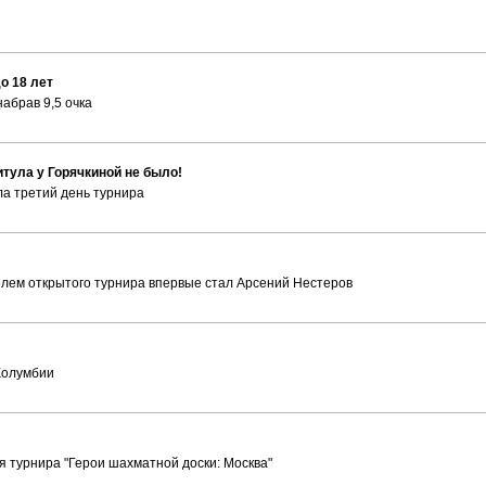
о 18 лет
абрав 9,5 очка
тула у Горячкиной не было!
ла третий день турнира
лем открытого турнира впервые стал Арсений Нестеров
Колумбии
 турнира "Герои шахматной доски: Москва"