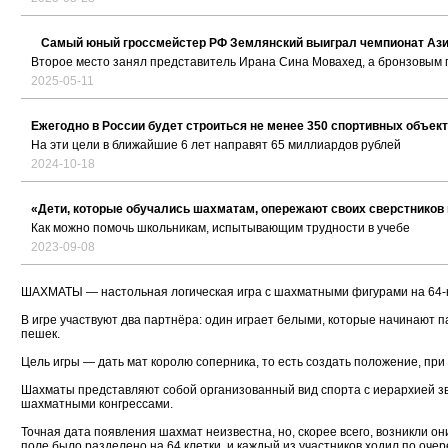
Самый юный гроссмейстер РФ Землянский выиграл чемпионат Ази
Второе место занял представитель Ирана Сина Мовахед, а бронзовым 
2025-05-11
Ежегодно в России будет строиться не менее 350 спортивных объек
На эти цели в ближайшие 6 лет направят 65 миллиардов рублей
2024-10-18
«Дети, которые обучались шахматам, опережают своих сверстников 
Как можно помочь школьникам, испытывающим трудности в учебе
2023-09-08
ШАХМАТЫ — настольная логическая игра с шахматными фигурами на 64-кл
В игре участвуют два партнёра: один играет белыми, которые начинают па
пешек.
Цель игры — дать мат королю соперника, то есть создать положение, при
Шахматы представляют собой организованный вид спорта с иерархией з
шахматными конгрессами.
Точная дата появления шахмат неизвестна, но, скорее всего, возникли он
поле было разделено на 64 клетки, и каждый из участников ходил по очер