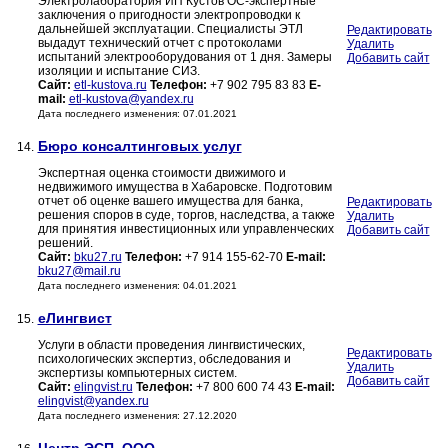
Электролаборатория ИП Кустов ОС-экспертные
заключения о пригодности электропроводки к
дальнейшей эксплуатации. Специалисты ЭТЛ
Редактировать
выдадут технический отчет с протоколами
Удалить
испытаний электрооборудования от 1 дня. Замеры
Добавить сайт
изоляции и испытание СИЗ.
Сайт:
etl-kustova.ru
Телефон:
+7 902 795 83 83
E-
mail:
etl-kustova@yandex.ru
Дата последнего изменения: 07.01.2021
Бюро консалтинговых услуг
14.
Экспертная оценка стоимости движимого и
недвижимого имущества в Хабаровске. Подготовим
отчет об оценке вашего имущества для банка,
Редактировать
решения споров в суде, торгов, наследства, а также
Удалить
для принятия инвестиционных или управленческих
Добавить сайт
решений.
Сайт:
bku27.ru
Телефон:
+7 914 155-62-70
E-mail:
bku27@mail.ru
Дата последнего изменения: 04.01.2021
еЛингвист
15.
Услуги в области проведения лингвистических,
Редактировать
психологических экспертиз, обследования и
Удалить
экспертизы компьютерных систем.
Добавить сайт
Сайт:
elingvist.ru
Телефон:
+7 800 600 74 43
E-mail:
elingvist@yandex.ru
Дата последнего изменения: 27.12.2020