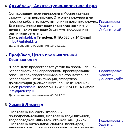
Архибальд, Архитектурно-проектное бюро
4.
Согласование перепланировки в Москве сделать
самому почти невозможно. Это очень сложная и не
простая работу, которую выполнить довольно сложно.
Редактировать
Для выполнения вам надо знать куда идти и что
Удалить
делать, так же вам надо будет уметь оформлять
Добавить сайт
различные отчеты...
Сайт:
arhibald.ru
Телефон:
8 495 023 37 14
E-mail:
info6@arhibald.ru
Дата последнего изменения: 10.04.2021
ПрофЭксп, Центр промышленной
5.
безопасности
"ПрофЭксп" предоставляет услуги по промышленной
безопасности по направлениям: проектирование
Редактировать
опасных производственных объектов, пожарная
Удалить
безопасность, сертификация, экспертиза
Добавить сайт
документации (включая инженерные изыскания)
Сайт:
profeksp.ru
Телефон:
+7 495 374 68 16
E-mail:
info@profeksp.ru
Дата последнего изменения: 03.04.2021
Химвэй Лимитед
6.
Экспертиза в области экологии и
природопользования, экспертиза воды питьевой,
водопроводной, ливневой, сточной, очищенной.
Редактировать
Экспертиза материалов, сплавов, полимеров,
Удалить