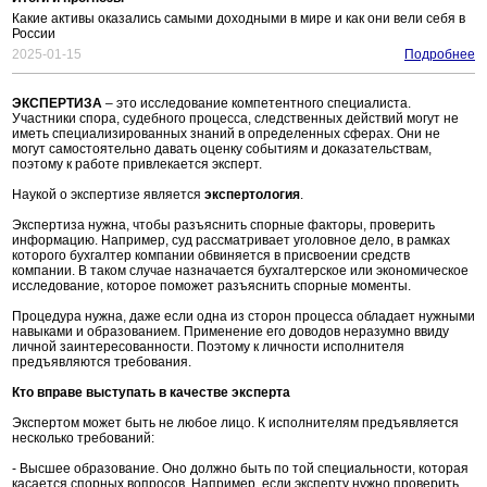
Какие активы оказались самыми доходными в мире и как они вели себя в
России
2025-01-15
Подробнее
ЭКСПЕРТИЗА
– это исследование компетентного специалиста.
Участники спора, судебного процесса, следственных действий могут не
иметь специализированных знаний в определенных сферах. Они не
могут самостоятельно давать оценку событиям и доказательствам,
поэтому к работе привлекается эксперт.
Наукой о экспертизе является
экспертология
.
Экспертиза нужна, чтобы разъяснить спорные факторы, проверить
информацию. Например, суд рассматривает уголовное дело, в рамках
которого бухгалтер компании обвиняется в присвоении средств
компании. В таком случае назначается бухгалтерское или экономическое
исследование, которое поможет разъяснить спорные моменты.
Процедура нужна, даже если одна из сторон процесса обладает нужными
навыками и образованием. Применение его доводов неразумно ввиду
личной заинтересованности. Поэтому к личности исполнителя
предъявляются требования.
Кто вправе выступать в качестве эксперта
Экспертом может быть не любое лицо. К исполнителям предъявляется
несколько требований:
- Высшее образование. Оно должно быть по той специальности, которая
касается спорных вопросов. Например, если эксперту нужно проверить