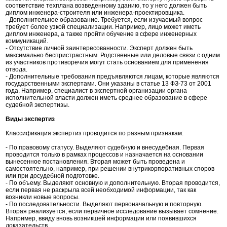
соответствие техплана возведенному зданию, то у него должен быть
диплом инженера-строителя или инженера-проектировщика.
- Дополнительное образование. Требуется, если изучаемый вопрос
требует более узкой специализации. Например, лицо может иметь
диплом инженера, а также пройти обучение в сфере инженерных
коммуникаций.
- Отсутствие личной заинтересованности. Эксперт должен быть
максимально беспристрастным. Родственные или деловые связи с одним
из участников противоречия могут стать основанием для применения
отвода.
- Дополнительные требования предъявляются лицам, которые являются
государственными экспертами. Они указаны в статье 13 ФЗ-73 от 2001
года. Например, специалист в экспертной организации органа
исполнительной власти должен иметь среднее образование в сфере
судебной экспертизы.
Виды экспертиз
Классификация экспертиз проводится по разным признакам:
- По правовому статусу. Выделяют судебную и внесудебная. Первая
проводится только в рамках процессов и назначается на основании
вынесенное постановления. Вторая может быть проведена и
самостоятельно, например, при решении внутрикорпоративных споров
или при досудебной подготовке.
- По объему. Выделяют основную и дополнительную. Вторая проводится,
если первая не раскрыла всей необходимой информации, так как
возникли новые вопросы.
- По последовательности. Выделяют первоначальную и повторную.
Вторая реализуется, если первичное исследование вызывает сомнение.
Например, ввиду вновь возникшей информации или появившихся
доказательств.