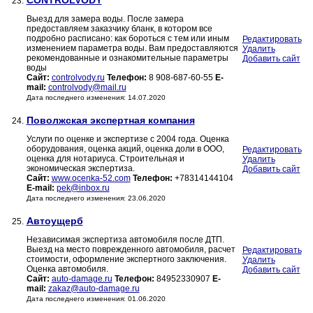
CONTROLVODY
23.
Выезд для замера воды. После замера
предоставляем заказчику бланк, в котором все
подробно расписано: как бороться с тем или иным
Редактировать
изменением параметра воды. Вам предоставляются
Удалить
рекомендованные и ознакомительные параметры
Добавить сайт
воды
Сайт:
controlvody.ru
Телефон:
8 908-687-60-55
E-
mail:
controlvody@mail.ru
Дата последнего изменения: 14.07.2020
Поволжская экспертная компания
24.
Услуги по оценке и экспертизе с 2004 года. Оценка
оборудования, оценка акций, оценка доли в ООО,
Редактировать
оценка для нотариуса. Строительная и
Удалить
экономическая экспертиза.
Добавить сайт
Сайт:
www.ocenka-52.com
Телефон:
+78314144104
E-mail:
pek@inbox.ru
Дата последнего изменения: 23.06.2020
Автоущерб
25.
Независимая экспертиза автомобиля после ДТП.
Выезд на место поврежденного автомобиля, расчет
Редактировать
стоимости, оформление экспертного заключения.
Удалить
Оценка автомобиля.
Добавить сайт
Сайт:
auto-damage.ru
Телефон:
84952330907
E-
mail:
zakaz@auto-damage.ru
Дата последнего изменения: 01.06.2020