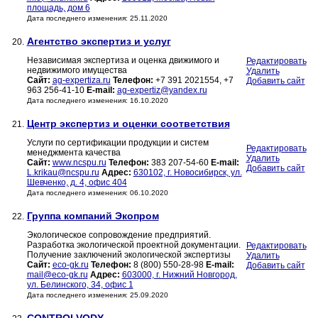
площадь, дом 6
Дата последнего изменения: 25.11.2020
Агентство экспертиз и услуг
20.
Независимая экспертиза и оценка движимого и
Редактировать
недвижимого имущества
Удалить
Сайт:
ag-expertiza.ru
Телефон:
+7 391 2021554, +7
Добавить сайт
963 256-41-10
E-mail:
ag-expertiz@yandex.ru
Дата последнего изменения: 16.10.2020
Центр экспертиз и оценки соответствия
21.
Услуги по сертификации продукции и систем
Редактировать
менеджмента качества
Удалить
Сайт:
www.ncspu.ru
Телефон:
383 207-54-60
E-mail:
Добавить сайт
L.krikau@ncspu.ru
Адрес:
630102, г. Новосибирск, ул.
Шевченко, д. 4, офис 404
Дата последнего изменения: 06.10.2020
Группа компаний Экопром
22.
Экологическое сопровождение предприятий.
Разработка экологической проектной документации.
Редактировать
Получение заключений экологической экспертизы
Удалить
Сайт:
eco-gk.ru
Телефон:
8 (800) 550-28-98
E-mail:
Добавить сайт
mail@eco-gk.ru
Адрес:
603000, г. Нижний Новгород,
ул. Белинского, 34, офис 1
Дата последнего изменения: 25.09.2020