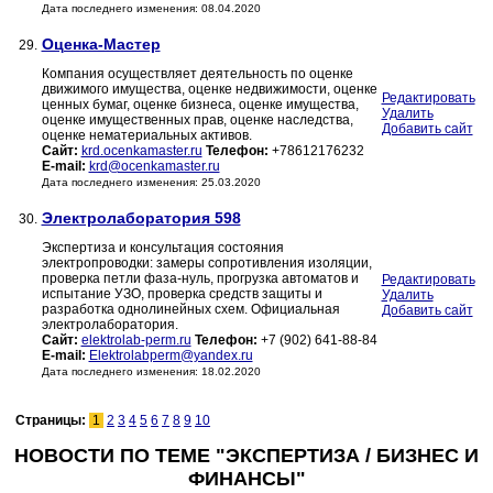
Дата последнего изменения: 08.04.2020
Оценка-Мастер
29.
Компания осуществляет деятельность по оценке
движимого имущества, оценке недвижимости, оценке
Редактировать
ценных бумаг, оценке бизнеса, оценке имущества,
Удалить
оценке имущественных прав, оценке наследства,
Добавить сайт
оценке нематериальных активов.
Сайт:
krd.ocenkamaster.ru
Телефон:
+78612176232
E-mail:
krd@ocenkamaster.ru
Дата последнего изменения: 25.03.2020
Электролаборатория 598
30.
Экспертиза и консультация состояния
электропроводки: замеры сопротивления изоляции,
проверка петли фаза-нуль, прогрузка автоматов и
Редактировать
испытание УЗО, проверка средств защиты и
Удалить
разработка однолинейных схем. Официальная
Добавить сайт
электролаборатория.
Сайт:
elektrolab-perm.ru
Телефон:
+7 (902) 641-88-84
E-mail:
Elektrolabperm@yandex.ru
Дата последнего изменения: 18.02.2020
Страницы:
1
2
3
4
5
6
7
8
9
10
НОВОСТИ ПО ТЕМЕ "ЭКСПЕРТИЗА / БИЗНЕС И
ФИНАНСЫ"