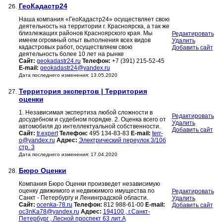
ГеоКадастр24
26.
Наша компания «ГеоКадастр24» осуществляет свою
деятельность на территории г. Красноярска, а так же
близлежащих районов Красноярского края. Мы
Редактировать
имеем огромный опыт выполнения всех видов
Удалить
кадастровых работ, осуществляем свою
Добавить сайт
деятельность более 10 лет на рынке
Сайт:
geokadastr24.ru
Телефон:
+7 (391) 215-52-45
E-mail:
geokadastr24@yandex.ru
Дата последнего изменения: 13.05.2020
Территория экспертов | Территория
27.
оценки
1. Независимая экспертиза любой сложности в
Редактировать
досудебном и судебном порядке. 2. Оценка всего от
Удалить
автомобиля до интеллектуальной собственности.
Добавить сайт
Сайт:
tr.expert
Телефон:
495 134-83-83
E-mail:
terr-
o@yandex.ru
Адрес:
Электрический переулок 3/10б
стр. 3
Дата последнего изменения: 17.04.2020
Бюро Оценки
28.
Компания Бюро Оценки произведет независимую
оценку движимого и недвижимого имущества по
Редактировать
Санкт - Петербургу и Ленинградской области.
Удалить
Сайт:
ocenka-78.ru
Телефон:
812 988-61-00
E-mail:
Добавить сайт
oc3nKa78@yandex.ru
Адрес:
194100 , г.Санкт-
Петербург , Лесной проспект 63 лит.А