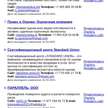
пластиков. Официальный протокол. Гибкая система
Добавить сайт
скидок
Сайт:
chemanalytica.net
Телефон:
+7 495 969 35 06
E-
mail:
n_breeva@mail.ru
Дата последнего изменения: 20.03.2021
Право и Оценка, Оценочная компания
7.
Независимая оценка всех видов собственности и
Редактировать
активов, судебные оценочные экспертизы
Удалить
Сайт:
pravoiocenka.ru
Телефон:
+7 905 628 54 60
E-
Добавить сайт
mail:
lu.sanickaya@gmail.com
Дата последнего изменения: 11.03.2021
Сертификационный центр Standard Union
8.
Сертификационный центр «STANDARD UNION» - это
компания, занимающаяся оказанием услуг по оценке
Редактировать
безопасности и качества продукции и услуг. Штат
Удалить
центра по сертификации состоит из
Добавить сайт
квалифицированных экспертов в области оценки.
Сайт:
standard-union.kz
Телефон:
+7 775 095 27 76
E-
mail:
standard.union11@gmail.com
Дата последнего изменения: 02.03.2021
ПАРАЛЛЕЛЬ, ООО
9.
Проведение пожарного аудита и расчета пожарного
Редактировать
риска
Удалить
Сайт:
poj01.ru
Телефон:
+7 977 294 65 72
E-mail:
Добавить сайт
ivanovalexs2021@yandex.ru
Дата последнего изменения: 27.02.2021