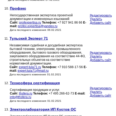
Профэкс
10.
Негосударственная экспертиза проектной
Редактировать
документации и инженерных изысканий
Удалить
Сайт:
profexpertisa.ru
Телефон:
+7 927 941 86 66
E-
Добавить сайт
mail:
profex.expertisa@yandex.ru
Дата последнего изменения: 06.02.2021
Тульский Эксперт 71
11.
Независимая судебная и досудебная экспертиза
бытовой техники, электроники, промышленного
оборудования, бытового газового оборудования,
Редактировать
закупаемого оборудования на соответствие 44-ФЗ,
Удалить
строительных объектов на соответствие
Добавить сайт
нормативной документации.
Сайт:
expert-tula71.ru
Телефон:
+7 910 588-17-56
E-
mail:
expert.tula71@mail.ru
Дата последнего изменения: 01.02.2021
Техносфера сертификация
12.
Редактировать
Сертификация продукции и услуг.
Удалить
Сайт:
thsfera.ru
Телефон:
+7 495 266-62-73
E-mail:
Добавить сайт
info@thsfera.ru
Дата последнего изменения: 01.02.2021
Электролаборатория ИП Кустов ОС
13.