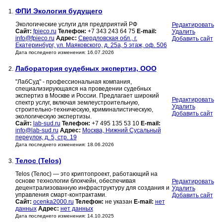
ФПИ Экология будущего
1.
Экологические услуги для предприятий РФ
Редактировать
Сайт:
fpieco.ru
Телефон:
+7 343 243 64 75
E-mail:
Удалить
info@fpieco.ru
Адрес:
Свердловская обл., г.
Добавить сайт
Екатеринбург, ул. Маяковского, д. 25а, 5 этаж, оф. 506
Дата последнего изменения: 16.07.2026
Лаборатория судебных экспертиз, ООО
2.
"ЛабСуд" - профессиональная компания,
специализирующаяся на проведении судебных
экспертиз в Москве и России. Предлагает широкий
Редактировать
спектр услуг, включая землеустроительную,
Удалить
строительно-техническую, криминалистическую,
Добавить сайт
экологическую экспертизы.
Сайт:
lab-sud.ru
Телефон:
+7 495 135 53 10
E-mail:
info@lab-sud.ru
Адрес:
Москва, Нижний Сусальный
переулок, д. 5, стр. 19
Дата последнего изменения: 18.06.2026
Телос (Telos)
3.
Telos (Телос) — это криптопроект, работающий на
основе технологии блокчейн, обеспечивая
Редактировать
децентрализованную инфраструктуру для создания и
Удалить
управления смарт-контрактами.
Добавить сайт
Сайт:
ocenka2000.ru
Телефон:
не указан
E-mail:
нет
данных
Адрес:
нет данных
Дата последнего изменения: 14.10.2025