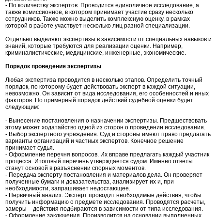
- По количеству экспертов. Проводится единоличное исследование, а
также комиссионное, в котором принимает участие сразу несколько
сотрудников. Также можно выделить комплексную оценку, в рамках
которой в работе участвует несколько лиц разной специализации.
Отдельно выделяют экспертизы в зависимости от специальных навыков и
знаний, которые требуются для реализации оценки. Например,
криминалистические, медицинские, инженерные, экономические.
Порядок проведения экспертизы
Любая экспертиза проводится в несколько этапов. Определить точный
порядок, по которому будет действовать эксперт в каждой ситуации,
невозможно. Он зависит от вида исследования, его особенностей и иных
факторов. Но примерный порядок действий судебной оценки будет
следующим:
- Вынесение постановления о назначении экспертизы. Предшествовать
этому может ходатайство одной из сторон о проведении исследования.
- Выбор экспертного учреждения. Суд и стороны имеют право предлагать
варианты организаций и частных экспертов. Конечное решение
принимает судья.
- Оформление перечня вопросов. Их вправе предлагать каждый участник
процесса. Итоговый перечень утверждается судом. Именно ответы
станут основой в разъяснении спорных моментов.
- Передача эксперту постановления и материалов дела. Он проверяет
полученные бумаги и доказательства, анализирует их и, при
необходимости, запрашивает недостающее.
- Первичный анализ. Эксперт проводит необходимые действия, чтобы
получить информацию о предмете исследования. Проводятся расчеты,
замеры – действия подбираются в зависимости от типа исследования.
- Оформление заключения. Производится на основании выполненных