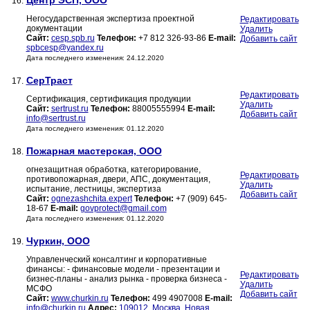
Центр ЭСП, ООО
16.
Негосударственная экспертиза проектной
Редактировать
документации
Удалить
Сайт:
cesp.spb.ru
Телефон:
+7 812 326-93-86
E-mail:
Добавить сайт
spbcesp@yandex.ru
Дата последнего изменения: 24.12.2020
СерТраст
17.
Редактировать
Сертификация, сертификация продукции
Удалить
Сайт:
sertrust.ru
Телефон:
88005555994
E-mail:
Добавить сайт
info@sertrust.ru
Дата последнего изменения: 01.12.2020
Пожарная мастерская, ООО
18.
огнезащитная обработка, категорирование,
Редактировать
противопожарная, двери, АПС, документация,
Удалить
испытание, лестницы, экспертиза
Добавить сайт
Сайт:
ognezashchita.expert
Телефон:
+7 (909) 645-
18-67
E-mail:
govprotect@gmail.com
Дата последнего изменения: 01.12.2020
Чуркин, ООО
19.
Управленческий консалтинг и корпоративные
финансы: - финансовые модели - презентации и
Редактировать
бизнес-планы - анализ рынка - проверка бизнеса -
Удалить
МСФО
Добавить сайт
Сайт:
www.churkin.ru
Телефон:
499 4907008
E-mail:
info@churkin.ru
Адрес:
109012, Москва, Новая