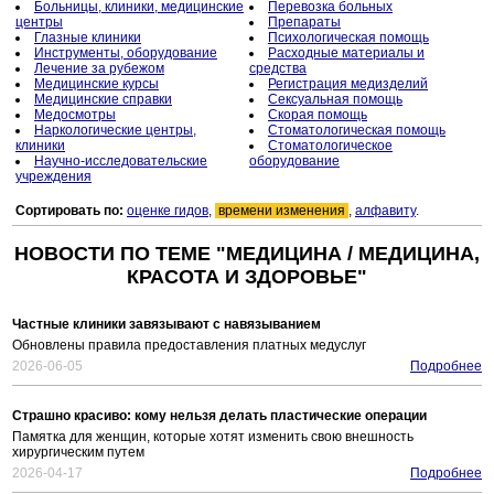
Больницы, клиники, медицинские
Перевозка больных
центры
Препараты
Глазные клиники
Психологическая помощь
Инструменты, оборудование
Расходные материалы и
Лечение за рубежом
средства
Медицинские курсы
Регистрация медизделий
Медицинские справки
Сексуальная помощь
Медосмотры
Скорая помощь
Наркологические центры,
Стоматологическая помощь
клиники
Стоматологическое
Научно-исследовательские
оборудование
учреждения
Сортировать по:
оценке гидов
,
времени изменения
,
алфавиту
.
НОВОСТИ ПО ТЕМЕ "МЕДИЦИНА / МЕДИЦИНА,
КРАСОТА И ЗДОРОВЬЕ"
Частные клиники завязывают с навязыванием
Обновлены правила предоставления платных медуслуг
2026-06-05
Подробнее
Страшно красиво: кому нельзя делать пластические операции
Памятка для женщин, которые хотят изменить свою внешность
хирургическим путем
2026-04-17
Подробнее