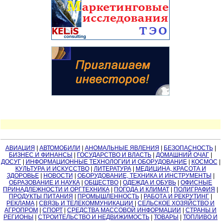
АВИАЦИЯ
|
АВТОМОБИЛИ
|
АНОМАЛЬНЫЕ ЯВЛЕНИЯ
|
БЕЗОПАСНОСТЬ
|
БИЗНЕС И ФИНАНСЫ
|
ГОСУДАРСТВО И ВЛАСТЬ
|
ДОМАШНИЙ ОЧАГ
|
ДОСУГ
|
ИНФОРМАЦИОННЫЕ ТЕХНОЛОГИИ И ОБОРУДОВАНИЕ
|
КОСМОС
|
КУЛЬТУРА И ИСКУССТВО
|
ЛИТЕРАТУРА
|
МЕДИЦИНА, КРАСОТА И
ЗДОРОВЬЕ
|
НОВОСТИ
|
ОБОРУДОВАНИЕ, ТЕХНИКА И ИНСТРУМЕНТЫ
|
ОБРАЗОВАНИЕ И НАУКА
|
ОБЩЕСТВО
|
ОДЕЖДА И ОБУВЬ
|
ОФИСНЫЕ
ПРИНАДЛЕЖНОСТИ И ОРГТЕХНИКА
|
ПОГОДА И КЛИМАТ
|
ПОЛИГРАФИЯ
|
ПРОДУКТЫ ПИТАНИЯ
|
ПРОМЫШЛЕННОСТЬ
|
РАБОТА И РЕКРУТИНГ
|
РЕКЛАМА
|
СВЯЗЬ И ТЕЛЕКОММУНИКАЦИИ
|
СЕЛЬСКОЕ ХОЗЯЙСТВО И
АГРОПРОМ
|
СПОРТ
|
СРЕДСТВА МАССОВОЙ ИНФОРМАЦИИ
|
СТРАНЫ И
РЕГИОНЫ
|
СТРОИТЕЛЬСТВО И НЕДВИЖИМОСТЬ
|
ТОВАРЫ
|
ТОПЛИВО И