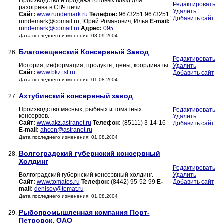
Производство и продажа готовых блюд для
Редактировать
разогрева в СВЧ печи
Удалить
Сайт:
www.rundemark.ru
Телефон:
9673251 9673251,
Добавить сайт
rundemark@comail.ru, Юрий Романович, Илья
E-mail:
rundemark@comail.ru
Адрес:
095
Дата последнего изменения: 03.09.2004
Благовещенский Консервный Завод
26.
Редактировать
История, информация, продукты, цены, координаты.
Удалить
Сайт:
www.bkz.tsl.ru
Добавить сайт
Дата последнего изменения: 01.08.2004
Ахтубинский консервный завод
27.
Производство мясных, рыбных и томатных
Редактировать
консервов.
Удалить
Сайт:
www.akz.astranet.ru
Телефон:
(85111) 3-14-16
Добавить сайт
E-mail:
ahcon@astranet.ru
Дата последнего изменения: 01.08.2004
Волгоградский губернский консервный
28.
Холдинг
Редактировать
Волгоградский губернский консервный холдинг.
Удалить
Сайт:
www.tomatos.ru
Телефон:
(8442) 95-52-99
E-
Добавить сайт
mail:
denisov@tomat.ru
Дата последнего изменения: 01.08.2004
Рыбопромышленная компания Порт-
29.
Петровск, ОАО