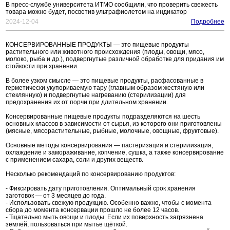
В пресс-службе университета ИТМО сообщили, что проверить свежесть
товара можно будет, посветив ультрафиолетом на индикатор
2024-12-04
Подробнее
КОНСЕРВИРОВАННЫЕ ПРОДУКТЫ — это пищевые продукты
растительного или животного происхождения (плоды, овощи, мясо,
молоко, рыба и др.), подвергнутые различной обработке для придания им
стойкости при хранении.
В более узком смысле — это пищевые продукты, расфасованные в
герметически укупориваемую тару (главным образом жестяную или
стеклянную) и подвергнутые нагреванию (стерилизации) для
предохранения их от порчи при длительном хранении.
Консервированные пищевые продукты подразделяются на шесть
основных классов в зависимости от сырья, из которого они приготовлены
(мясные, мясорастительные, рыбные, молочные, овощные, фруктовые).
Основные методы консервирования — пастеризация и стерилизация,
охлаждение и замораживание, копчение, сушка, а также консервирование
с применением сахара, соли и других веществ.
Несколько рекомендаций по консервированию продуктов:
- Фиксировать дату приготовления. Оптимальный срок хранения
заготовок — от 3 месяцев до года.
- Использовать свежую продукцию. Особенно важно, чтобы с момента
сбора до момента консервации прошло не более 12 часов.
- Тщательно мыть овощи и плоды. Если их поверхность загрязнена
землёй, пользоваться при мытье щёткой.