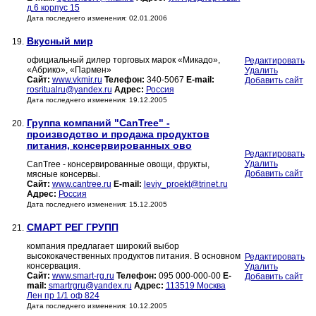
д.6 корпус 15
Дата последнего изменения: 02.01.2006
Вкусный мир
19.
официальный дилер торговых марок «Микадо»,
Редактировать
«Абрико», «Пармен»
Удалить
Сайт:
www.vkmir.ru
Телефон:
340-5067
E-mail:
Добавить сайт
rosritualru@yandex.ru
Адрес:
Россия
Дата последнего изменения: 19.12.2005
Группа компаний "CanTree" -
20.
производство и продажа продуктов
питания, консервированных ово
Редактировать
Удалить
CanTree - консервированные овощи, фрукты,
Добавить сайт
мясные консервы.
Сайт:
www.cantree.ru
E-mail:
leviy_proekt@trinet.ru
Адрес:
Россия
Дата последнего изменения: 15.12.2005
СМАРТ РЕГ ГРУПП
21.
компания предлагает широкий выбор
высококачественных продуктов питания. В основном
Редактировать
консервация.
Удалить
Сайт:
www.smart-rg.ru
Телефон:
095 000-000-00
E-
Добавить сайт
mail:
smartrgru@yandex.ru
Адрес:
113519 Москва
Лен пр 1/1 оф 824
Дата последнего изменения: 10.12.2005