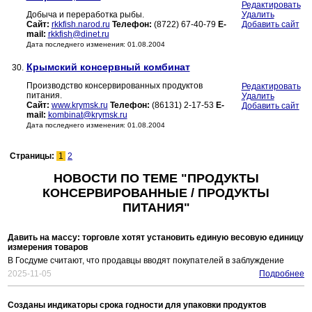
Редактировать
Добыча и переработка рыбы.
Удалить
Сайт:
rkkfish.narod.ru
Телефон:
(8722) 67-40-79
E-
Добавить сайт
mail:
rkkfish@dinet.ru
Дата последнего изменения: 01.08.2004
Крымский консервный комбинат
30.
Производство консервированных продуктов
Редактировать
питания.
Удалить
Сайт:
www.krymsk.ru
Телефон:
(86131) 2-17-53
E-
Добавить сайт
mail:
kombinat@krymsk.ru
Дата последнего изменения: 01.08.2004
Страницы:
1
2
НОВОСТИ ПО ТЕМЕ "ПРОДУКТЫ
КОНСЕРВИРОВАННЫЕ / ПРОДУКТЫ
ПИТАНИЯ"
Давить на массу: торговле хотят установить единую весовую единицу
измерения товаров
В Госдуме считают, что продавцы вводят покупателей в заблуждение
2025-11-05
Подробнее
Созданы индикаторы срока годности для упаковки продуктов