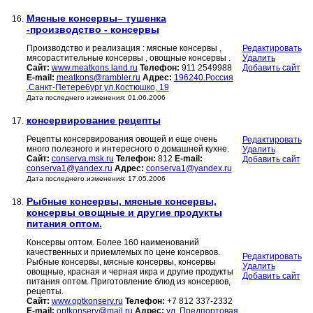
Мясные консервы– тушенка
16.
-производство - консервы
Производство и реализация : мясные консервы ,
Редактировать
мясорастительные консервы , овощные консервы .
Удалить
Сайт:
www.meatkons.land.ru
Телефон:
911 2549988
Добавить сайт
E-mail:
meatkons@rambler.ru
Адрес:
196240.Россия
.Санкт-Петеребург ул.Костюшко, 19
Дата последнего изменения: 01.06.2006
консервирование рецепты
17.
Рецепты консервирования овощей и еще очень
Редактировать
много полезного и интересного о домашней кухне.
Удалить
Сайт:
conserva.msk.ru
Телефон:
812
E-mail:
Добавить сайт
conserva1@yandex.ru
Адрес:
conserva1@yandex.ru
Дата последнего изменения: 17.05.2006
Рыбные консервы, мясные консервы,
18.
консервы овощные и другие продукты
питания оптом.
Консервы оптом. Более 160 наименований
качественных и приемлемых по цене консервов.
Редактировать
Рыбные консервы, мясные консервы, консервы
Удалить
овощные, красная и черная икра и другие продукты
Добавить сайт
питания оптом. Приготовление блюд из консервов,
рецепты.
Сайт:
www.optkonserv.ru
Телефон:
+7 812 337-2332
E-mail:
optkonserv@mail.ru
Адрес:
ул. Предпортовая