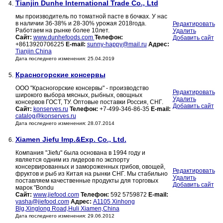
Tianjin Dunhe International Trade Co., Ltd
4.
мы производитель по томатной пасте в бочках. У нас
в наличии 36-38% и 28-30% урожая 2018года.
Редактировать
Работаем на рынке более 10лет.
Удалить
Сайт:
www.dunhefoods.com
Телефон:
Добавить сайт
+8613920706225
E-mail:
sunny-happy@mail.ru
Адрес:
Tianjin China
Дата последнего изменения: 25.04.2019
Красногорские консервы
5.
ООО "Красногорские консервы" - производство
Редактировать
широкого выбора мясных, рыбных, овощных
Удалить
консервов ГОСТ, ТУ. Оптовые поставки Россия, СНГ.
Добавить сайт
Сайт:
konserves.ru
Телефон:
+7-499-346-86-35
E-mail:
catalog@konserves.ru
Дата последнего изменения: 28.07.2014
Xiamen Jiefu Imp.&Exp. Co., Ltd.
6.
Компания "Jiefu" была основана в 1994 году и
является одним из лидеров по экспортy
консервированных и замороженных грибов, овощей,
Редактировать
фруктов и рыб из Китая на рынки СНГ. Мы стабильно
Удалить
поставляем качественные продукты для торговых
Добавить сайт
марок "Bondu
Сайт:
www.jiefood.com
Телефон:
592 5759872
E-mail:
yasha@jiefood.com
Адрес:
A1105 Xinhong
Blg,Xinglong Road,Huli Xiamen,China
Дата последнего изменения: 29.06.2012