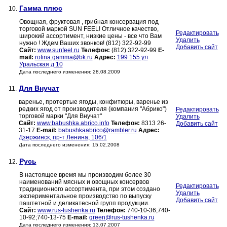
Гамма плюс
10.
Овощная, фруктовая , грибная консервация под
торговой маркой SUN FEEL! Отличное качество,
Редактировать
широкий ассортимент, низкие цены - все что Вам
Удалить
нужно ! Ждем Ваших звонков! (812) 322-92-99
Добавить сайт
Сайт:
www.sunfeel.ru
Телефон:
(812) 322-92-99
E-
mail:
rotina.gamma@bk.ru
Адрес:
199 155 ул
Уральская д 10
Дата последнего изменения: 28.08.2009
Для Внучат
11.
варенье, протертые ягоды, конфитюры, варенье из
редких ягод от производителя (компания "Абрико")
Редактировать
торговой марки "Для Внучат"
Удалить
Сайт:
www.babushka.abrico.info
Телефон:
8313 26-
Добавить сайт
31-17
E-mail:
babushkaabrico@rambler.ru
Адрес:
Дзержинск, пр-т Ленина, 106/1
Дата последнего изменения: 15.02.2008
Русь
12.
В настоящее время мы производим более 30
наименований мясных и овощных консервов
Редактировать
традиционного ассортимента, при этом создано
Удалить
экспериментальное производство по выпуску
Добавить сайт
паштетной и деликатесной групп продукции.
Сайт:
www.rus-tushenka.ru
Телефон:
740-10-36;740-
10-92;740-13-75
E-mail:
green@rus-tushenka.ru
Дата последнего изменения: 13.07.2007