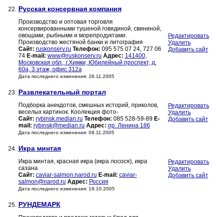
Русская консервная компания
22.
Производство и оптовая торговля
консервированными тушеной говядиной, свининой,
овощами, рыбными и морепродуктами.
Редактировать
Производство жестяной банки и литография
Удалить
Сайт:
ruskonserv.ru
Телефон:
095 575 07 24, 727 06
Добавить сайт
74
E-mail:
www@ruskonserv.ru
Адрес:
141400,
Московская обл., г.Химки, Юбилейный проспект, д.
60а, 3 этаж, офис 312а
Дата последнего изменения: 28.11.2005
Развлекательный портал
23.
Подборка анекдотов, смешных историй, приколов,
Редактировать
веселых картинок. Коолекция фото-
Удалить
Сайт:
rybinsk.median.ru
Телефон:
085 528-59-89
E-
Добавить сайт
mail:
rybinsk@median.ru
Адрес:
пр. Ленина 186
Дата последнего изменения: 09.11.2005
Икра минтая
24.
Икра минтая, красная икра (икра лосося), икра
Редактировать
сазана
Удалить
Сайт:
caviar-salmon.narod.ru
E-mail:
caviar-
Добавить сайт
salmon@narod.ru
Адрес:
Россия
Дата последнего изменения: 19.10.2005
РУНДЕМАРК
25.