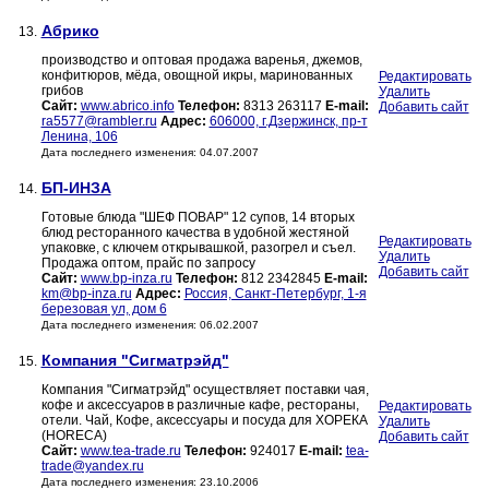
Абрико
13.
производство и оптовая продажа варенья, джемов,
конфитюров, мёда, овощной икры, маринованных
Редактировать
грибов
Удалить
Сайт:
www.abrico.info
Телефон:
8313 263117
E-mail:
Добавить сайт
ra5577@rambler.ru
Адрес:
606000, г.Дзержинск, пр-т
Ленина, 106
Дата последнего изменения: 04.07.2007
БП-ИНЗА
14.
Готовые блюда "ШЕФ ПОВАР" 12 супов, 14 вторых
блюд ресторанного качества в удобной жестяной
Редактировать
упаковке, с ключем открывашкой, разогрел и съел.
Удалить
Продажа оптом, прайс по запросу
Добавить сайт
Сайт:
www.bp-inza.ru
Телефон:
812 2342845
E-mail:
km@bp-inza.ru
Адрес:
Россия, Санкт-Петербург, 1-я
березовая ул, дом 6
Дата последнего изменения: 06.02.2007
Компания "Сигматрэйд"
15.
Компания "Сигматрэйд" осуществляет поставки чая,
кофе и аксессуаров в различные кафе, рестораны,
Редактировать
отели. Чай, Кофе, аксессуары и посуда для ХОРЕКА
Удалить
(HORECA)
Добавить сайт
Сайт:
www.tea-trade.ru
Телефон:
924017
E-mail:
tea-
trade@yandex.ru
Дата последнего изменения: 23.10.2006