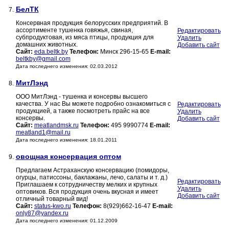
БелТК
7.
Консервная продукция белорусских предприятий. В
ассортименте тушенка говяжья, свиная,
Редактировать
субпродуктовая, из мяса птицы, продукция для
Удалить
домашних животных.
Добавить сайт
Сайт:
eda.beltk.by
Телефон:
Минск 296-15-65
E-mail:
beltkby@gmail.com
Дата последнего изменения: 02.03.2012
МитЛэнд
8.
ООО МитЛэнд - тушенка и консервы высшего
качества. У нас Вы можете подробно ознакомиться с
Редактировать
продукцией, а также посмотреть прайс на все
Удалить
консервы.
Добавить сайт
Сайт:
meatlandmsk.ru
Телефон:
495 9990774
E-mail:
meatland1@mail.ru
Дата последнего изменения: 18.01.2011
овощная консервация оптом
9.
Предлагаем Астраханскую консервацию (помидоры,
огурцы, патиссоны, баклажаны, лечо, салаты и т. д.)
Редактировать
Приглашаем к сотрудничеству мелких и крупных
Удалить
оптовиков. Вся продукция очень вкусная и имеет
Добавить сайт
отличный товарный вид!
Сайт:
status-kwo.ru
Телефон:
8(929)662-16-47
E-mail:
only87@yandex.ru
Дата последнего изменения: 01.12.2009