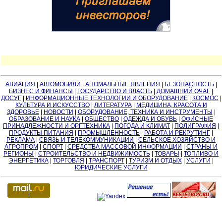
АВИАЦИЯ
|
АВТОМОБИЛИ
|
АНОМАЛЬНЫЕ ЯВЛЕНИЯ
|
БЕЗОПАСНОСТЬ
|
БИЗНЕС И ФИНАНСЫ
|
ГОСУДАРСТВО И ВЛАСТЬ
|
ДОМАШНИЙ ОЧАГ
|
ДОСУГ
|
ИНФОРМАЦИОННЫЕ ТЕХНОЛОГИИ И ОБОРУДОВАНИЕ
|
КОСМОС
|
КУЛЬТУРА И ИСКУССТВО
|
ЛИТЕРАТУРА
|
МЕДИЦИНА, КРАСОТА И
ЗДОРОВЬЕ
|
НОВОСТИ
|
ОБОРУДОВАНИЕ, ТЕХНИКА И ИНСТРУМЕНТЫ
|
ОБРАЗОВАНИЕ И НАУКА
|
ОБЩЕСТВО
|
ОДЕЖДА И ОБУВЬ
|
ОФИСНЫЕ
ПРИНАДЛЕЖНОСТИ И ОРГТЕХНИКА
|
ПОГОДА И КЛИМАТ
|
ПОЛИГРАФИЯ
|
ПРОДУКТЫ ПИТАНИЯ
|
ПРОМЫШЛЕННОСТЬ
|
РАБОТА И РЕКРУТИНГ
|
РЕКЛАМА
|
СВЯЗЬ И ТЕЛЕКОММУНИКАЦИИ
|
СЕЛЬСКОЕ ХОЗЯЙСТВО И
АГРОПРОМ
|
СПОРТ
|
СРЕДСТВА МАССОВОЙ ИНФОРМАЦИИ
|
СТРАНЫ И
РЕГИОНЫ
|
СТРОИТЕЛЬСТВО И НЕДВИЖИМОСТЬ
|
ТОВАРЫ
|
ТОПЛИВО И
ЭНЕРГЕТИКА
|
ТОРГОВЛЯ
|
ТРАНСПОРТ
|
ТУРИЗМ И ОТДЫХ
|
УСЛУГИ
|
ЮРИДИЧЕСКИЕ УСЛУГИ