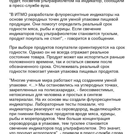
будет, посветив ультрафиолетом на индикатор, сообщили
в пресс-службе вуза.
"В ИТМО разработали флуоресцентные индикаторы на
основе углеродных точек для умной упаковки пищевой
продукции. Они помогут определить реальный срок
годности мяса, рыбы и курицы. Если свечение
индикаторов под ультрафиолетом становится тусклым,
продукт покупать не стоит", - говорится в сообщении.
При выборе продуктов покупатели ориентируются на срок
годности. Однако он не всегда отражает реальное
состояние товара. Продукт может как испортиться раньше
положенного времени, так и остаться свежим после
обозначенного срока. Отслеживать реальный срок
годности помогает умная упаковка пищевых продуктов.
"Многие ученые мира работают над созданием умной
упаковки. <...> Мы остановились на углеродных точках,
закрепленных на полисахаридах, - биосовместимых,
нетоксичных для человека и простых в синтезе
материалах. На их основе мы создали флуоресцентные
индикаторы. Лабораторные тесты показали, что
индикаторы реагируют на сероводород, выделяющийся
при гниении белковых продуктов вроде мяса, курицы,
рыбы и морепродуктов. Чем больше концентрация
сероводорода в упаковке, тем тусклее становится
свечение индикаторов под ультрафиолетом. Это значит,
что продукт испортился", - привели в пресс-службе слова