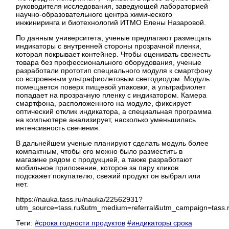
руководителя исследования, заведующей лабораторией
научно-образовательного центра химического
инжиниринга и биотехнологий ИТМО Елены Назаровой.
По данным университета, ученые предлагают размещать
индикаторы с внутренней стороны прозрачной пленки,
которая покрывает контейнер. Чтобы оценивать свежесть
товара без профессионального оборудования, ученые
разработали прототип специального модуля к смартфону
со встроенным ультрафиолетовым светодиодом. Модуль
помещается поверх пищевой упаковки, а ультрафиолет
попадает на прозрачную пленку с индикатором. Камера
смартфона, расположенного на модуле, фиксирует
оптический отклик индикатора, а специальная программа
на компьютере анализирует, насколько уменьшилась
интенсивность свечения.
В дальнейшем ученые планируют сделать модуль более
компактным, чтобы его можно было разместить в
магазине рядом с продукцией, а также разработают
мобильное приложение, которое за пару кликов
подскажет покупателю, свежий продукт он выбрал или
нет.
https://nauka.tass.ru/nauka/22562931?
utm_source=tass.ru&utm_medium=referral&utm_campaign=tass.r
Теги:
#срока годности продуктов
#индикаторы срока