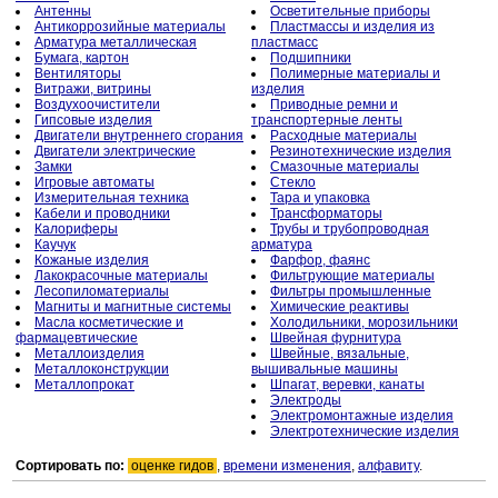
Антенны
Осветительные приборы
Антикоррозийные материалы
Пластмассы и изделия из
Арматура металлическая
пластмасс
Бумага, картон
Подшипники
Вентиляторы
Полимерные материалы и
Витражи, витрины
изделия
Воздухоочистители
Приводные ремни и
Гипсовые изделия
транспортерные ленты
Двигатели внутреннего сгорания
Расходные материалы
Двигатели электрические
Резинотехнические изделия
Замки
Смазочные материалы
Игровые автоматы
Стекло
Измерительная техника
Тара и упаковка
Кабели и проводники
Трансформаторы
Калориферы
Трубы и трубопроводная
Каучук
арматура
Кожаные изделия
Фарфор, фаянс
Лакокрасочные материалы
Фильтрующие материалы
Лесопиломатериалы
Фильтры промышленные
Магниты и магнитные системы
Химические реактивы
Масла косметические и
Холодильники, морозильники
фармацевтические
Швейная фурнитура
Металлоизделия
Швейные, вязальные,
Металлоконструкции
вышивальные машины
Металлопрокат
Шпагат, веревки, канаты
Электроды
Электромонтажные изделия
Электротехнические изделия
Сортировать по:
оценке гидов
,
времени изменения
,
алфавиту
.