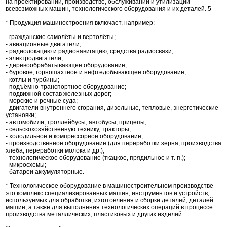
на проектировании, производстве, обслуживании и утилизации
всевозможных машин, технологического оборудования и их деталей. 5
* Продукция машиностроения включает, например:
- гражданские самолёты и вертолёты;
- авиационные двигатели;
- радиолокацию и радионавигацию, средства радиосвязи;
- электродвигатели;
- деревообрабатывающее оборудование;
- буровое, горношахтное и нефтедобывающее оборудование;
- котлы и турбины;
- подъёмно-транспортное оборудование;
- подвижной состав железных дорог;
- морские и речные суда;
- двигатели внутреннего сгорания, дизельные, тепловые, энергетические
установки;
- автомобили, троллейбусы, автобусы, прицепы;
- сельскохозяйственную технику, тракторы;
- холодильное и компрессорное оборудование;
- производственное оборудование (для переработки зерна, производства
хлеба, переработки молока и др.);
- технологическое оборудование (ткацкое, прядильное и т. п.);
- микросхемы;
- батареи аккумуляторные.
* Технологическое оборудование в машиностроительном производстве —
это комплекс специализированных машин, инструментов и устройств,
используемых для обработки, изготовления и сборки деталей, деталей
машин, а также для выполнения технологических операций в процессе
производства металлических, пластиковых и других изделий.