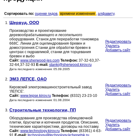
Сортировать по:
оценке гидов
,
времени изменения
,
алфавиту
.
Шервуд, ООО
1.
Производство и проектирование
деревообрабатывающего и лесопильного
оборудования. Станок для переработки тонкомера
Редактировать
668С. Линии для оцилиндрования бревен и
Удалить
домостроения.Станки для обработки бревен в
Добавить сайт
центрах c гидравликой, станки для торцевания
бревен и выбо
Сайт:
www.sherwood-les.com
Телефон:
37-32-63,37-
32-64,37-32-93
E-mail:
stanki@sherwood.kirov.ru
Дата последнего изменения: 05.09.2005
ЭМЗ ЛЕПСЕ, ОАО
2.
Редактировать
Кировский электромашиностроительный завод
Удалить
'ЛЕПСЕ'.
Добавить сайт
Сайт:
www.lepse.kirov.ru
Телефон:
(8332) 23-23-10
Дата последнего изменения: 01.08.2004
Строительные технологии, ПП
3.
Оборудование для производства облицовочной
Редактировать
плитки, брусчатки и копчения продуктов. Описание,
Удалить
технические характеристики, договоры на поставку.
Добавить сайт
Сайт:
www.technology.kirov.ru
Телефон:
(83361) 4-63-
91
E-mail:
technology@technology.kchepetsk.ru