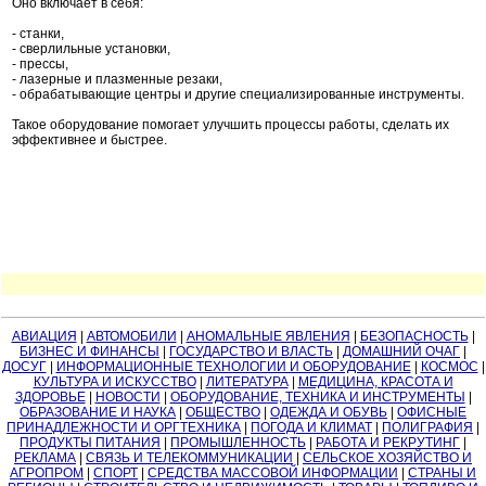
Оно включает в себя:
- станки,
- сверлильные установки,
- прессы,
- лазерные и плазменные резаки,
- обрабатывающие центры и другие специализированные инструменты.
Такое оборудование помогает улучшить процессы работы, сделать их
эффективнее и быстрее.
АВИАЦИЯ
|
АВТОМОБИЛИ
|
АНОМАЛЬНЫЕ ЯВЛЕНИЯ
|
БЕЗОПАСНОСТЬ
|
БИЗНЕС И ФИНАНСЫ
|
ГОСУДАРСТВО И ВЛАСТЬ
|
ДОМАШНИЙ ОЧАГ
|
ДОСУГ
|
ИНФОРМАЦИОННЫЕ ТЕХНОЛОГИИ И ОБОРУДОВАНИЕ
|
КОСМОС
|
КУЛЬТУРА И ИСКУССТВО
|
ЛИТЕРАТУРА
|
МЕДИЦИНА, КРАСОТА И
ЗДОРОВЬЕ
|
НОВОСТИ
|
ОБОРУДОВАНИЕ, ТЕХНИКА И ИНСТРУМЕНТЫ
|
ОБРАЗОВАНИЕ И НАУКА
|
ОБЩЕСТВО
|
ОДЕЖДА И ОБУВЬ
|
ОФИСНЫЕ
ПРИНАДЛЕЖНОСТИ И ОРГТЕХНИКА
|
ПОГОДА И КЛИМАТ
|
ПОЛИГРАФИЯ
|
ПРОДУКТЫ ПИТАНИЯ
|
ПРОМЫШЛЕННОСТЬ
|
РАБОТА И РЕКРУТИНГ
|
РЕКЛАМА
|
СВЯЗЬ И ТЕЛЕКОММУНИКАЦИИ
|
СЕЛЬСКОЕ ХОЗЯЙСТВО И
АГРОПРОМ
|
СПОРТ
|
СРЕДСТВА МАССОВОЙ ИНФОРМАЦИИ
|
СТРАНЫ И