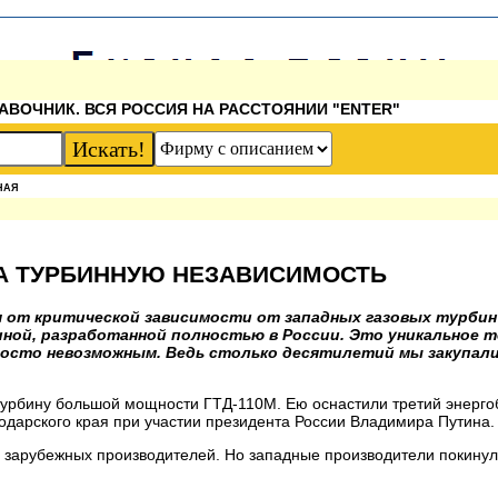
АВОЧНИК. ВСЯ РОССИЯ НА РАССТОЯНИИ "ENTER"
НАЯ
А ТУРБИННУЮ НЕЗАВИСИМОСТЬ
я от критической зависимости от западных газовых турби
ной, разработанной полностью в России. Это уникальное т
росто невозможным. Ведь столько десятилетий мы закупал
турбину большой мощности ГТД-110М. Ею оснастили третий энерго
одарского края при участии президента России Владимира Путина.
у зарубежных производителей. Но западные производители покинул