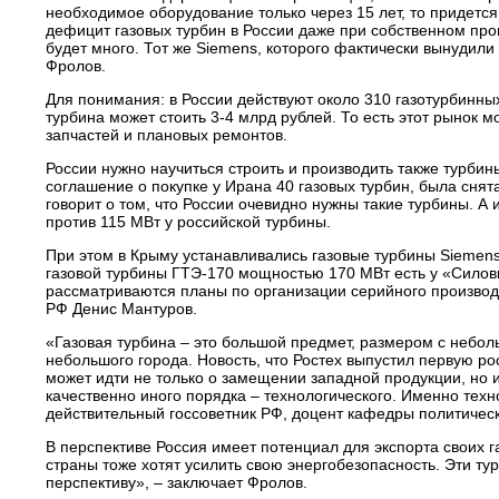
необходимое оборудование только через 15 лет, то придется 
дефицит газовых турбин в России даже при собственном про
будет много. Тот же Siemens, которого фактически вынудили 
Фролов.
Для понимания: в России действуют около 310 газотурбинных
турбина может стоить 3-4 млрд рублей. То есть этот рынок 
запчастей и плановых ремонтов.
России нужно научиться строить и производить также турбин
соглашение о покупке у Ирана 40 газовых турбин, была сня
говорит о том, что России очевидно нужны такие турбины. 
против 115 МВт у российской турбины.
При этом в Крыму устанавливались газовые турбины Siemens
газовой турбины ГТЭ-170 мощностью 170 МВт есть у «Силов
рассматриваются планы по организации серийного производ
РФ Денис Мантуров.
«Газовая турбина – это большой предмет, размером с неболь
небольшого города. Новость, что Ростех выпустил первую р
может идти не только о замещении западной продукции, но 
качественно иного порядка – технологического. Именно техн
действительный госсоветник РФ, доцент кафедры политическ
В перспективе Россия имеет потенциал для экспорта своих г
страны тоже хотят усилить свою энергобезопасность. Эти ту
перспективу», – заключает Фролов.