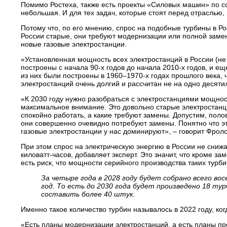
Помимо Ростеха, также есть проекты «Силовых машин» по со
небольшая. И для тех задач, которые стоят перед отраслью,
Потому что, по его мнению, спрос на подобные турбины в Р
России старые, они требуют модернизации или полной замен
новые газовые электростанции.
«Установленная мощность всех электростанций в России (не 
построены с начала 90-х годов до начала 2010-х годов, и ещ
из них были построены в 1960–1970-х годах прошлого века, 
электростанций очень долгий и рассчитан не на одно десяти
«К 2030 году нужно разобраться с электростанциями мощность
максимальное внимание. Это довольно старые электростанци
спокойно работать, а какие требуют замены. Допустим, полов
они совершенно очевидно потребуют замены. Понятно что это
газовые электростанции у нас доминируют», – говорит Фроло
При этом спрос на электрическую энергию в России не снижае
киловатт-часов, добавляет эксперт. Это значит, что кроме з
есть риск, что мощности серийного производства таких турб
За четыре года в 2028 году будет собрано всего вос
год. То есть до 2030 года будет произведено 18 т
составить более 40 штук.
Именно такое количество турбин называлось в 2022 году, ког
«Есть планы модернизации электростанций, а есть планы пр