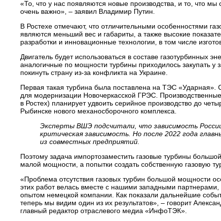
«То, что у нас появляются новые производства, и то, что м
очень важно», – заявил Владимир Путин.
В Ростехе отмечают, что отличительными особенностями г
являются меньший вес и габариты, а также высокие показа
разработки и инновационные технологии, в том числе изгот
Двигатель будет использоваться в составе газотурбинных эн
аналогичные по мощности турбины приходилось закупать у з
покинуть страну из-за конфликта на Украине.
Первая такая турбина была поставлена на ТЭС «Ударная». 
для модернизации Новочеркасской ГРЭС. Производственные п
в Ростех) планирует удвоить серийное производство до четы
Рыбинске нового механосборочного комплекса.
Эксперты ВШЭ подсчитали, что зависимость России
критическая зависимость. Но после 2022 года главн
из совместных предприятий.
Поэтому задача импортозаместить газовые турбины большой
малой мощности, а попытки создать собственную газовую т
«Проблема отсутствия газовых турбин большой мощности осо
этих работ велась вместе с нашими западными партнерами, 
опытом немецкой компании. Как показали дальнейшие событи
теперь мы видим один из их результатов», – говорит Алекса
главный редактор отраслевого медиа «ИнфоТЭК».