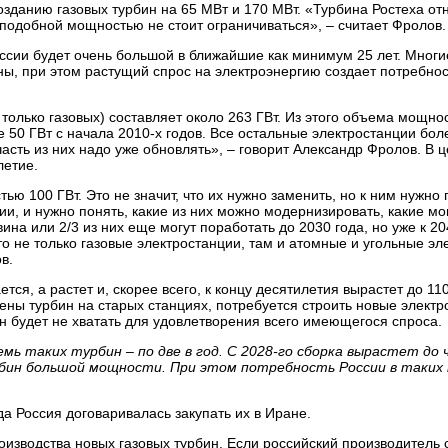
зданию газовых турбин на 65 МВт и 170 МВт. «Турбина Ростеха от
 подобной мощностью не стоит ограничиваться», – считает Фролов.
оссии будет очень большой в ближайшие как минимум 25 лет. Многи
ы, при этом растущий спрос на электроэнергию создает потребнос
только газовых) составляет около 263 ГВт. Из этого объема мощно
е 50 ГВт с начала 2010-х годов. Все остальные электростанции бол
часть из них надо уже обновлять», – говорит Александр Фролов. В 
летие.
ю 100 ГВт. Это не значит, что их нужно заменить, но к ним нужно 
и, и нужно понять, какие из них можно модернизировать, какие мо
ина или 2/3 из них еще могут поработать до 2030 года, но уже к 2
 не только газовые электростанции, там и атомные и угольные эл
в.
тся, а растет и, скорее всего, к концу десятилетия вырастет до 1
амены турбин на старых станциях, потребуется строить новые элект
ин будет не хватать для удовлетворения всего имеющегося спроса.
емь таких турбин – по две в год. С 2028-го сборка вырастет до
урбин большой мощности. При этом потребность России в таки
да Россия договаривалась закупать их в Иране.
оизводства новых газовых турбин. Если российский производитель 