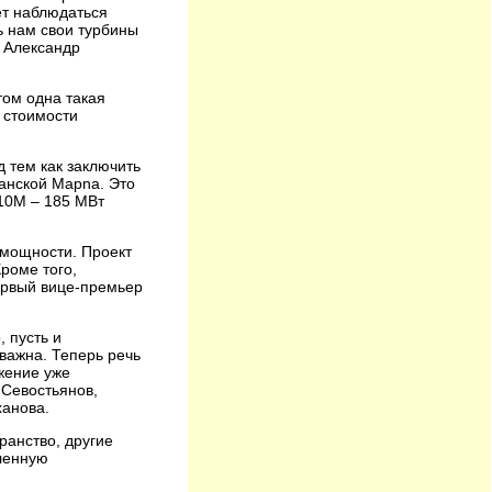
ет наблюдаться
ь нам свои турбины
т Александр
том одна такая
 стоимости
д тем как заключить
анской Mapna. Это
110М – 185 МВт
 мощности. Проект
роме того,
ервый вице-премьер
 пусть и
важна. Теперь речь
жение уже
 Севостьянов,
ханова.
ранство, другие
аленную