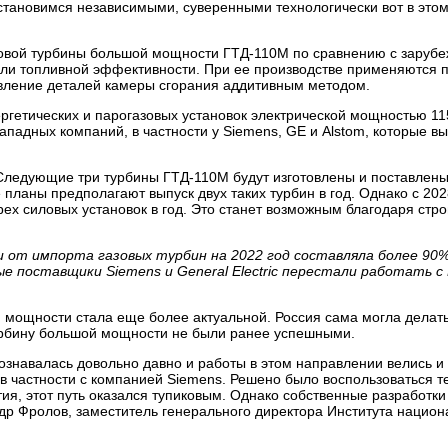
ы становимся независимыми, суверенными технологически вот в этом
азовой турбины большой мощности ГТД-110М по сравнению с заруб
тели топливной эффективности. При ее производстве применяются
овление деталей камеры сгорания аддитивным методом.
ергетических и парогазовых установок электрической мощностью 11
ападных компаний, в частности у Siemens, GE и Alstom, которые 
Следующие три турбины ГТД-110М будут изготовлены и поставлены
ланы предполагают выпуск двух таких турбин в год. Однако с 202
рех силовых установок в год. Это станет возможным благодаря стро
 от импорта газовых турбин на 2022 год составляла более 90%
ые поставщики Siemens и General Electric перестали работать с
 мощности стала еще более актуальной. Россия сама могла делать
урбину большой мощности не были ранее успешными.
знавалась довольно давно и работы в этом направлении велись и 
в частности с компанией Siemens. Решено было воспользоваться т
я, этот путь оказался тупиковым. Однако собственные разработки 
ндр Фролов, заместитель генерального директора Института национ