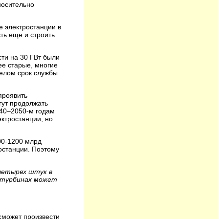
носительно
е электростанции в
ть еще и строить
сти на 30 ГВт были
ее старые, многие
целом срок службы
проявить
гут продолжать
040–2050-м годам
ектростанции, но
100-1200 млрд
ростанции. Поэтому
 четырех штук в
х турбинах может
сможет произвести