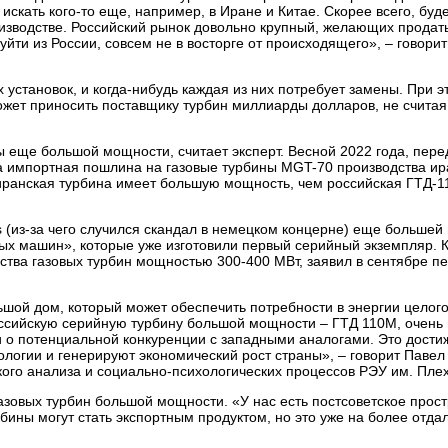
искать кого-то еще, например, в Иране и Китае. Скорее всего, буд
изводстве. Российский рынок довольно крупный, желающих продат
уйти из России, совсем не в восторге от происходящего», – говори
 установок, и когда-нибудь каждая из них потребует замены. При э
может приносить поставщику турбин миллиарды долларов, не считая
ы еще большой мощности, считает эксперт. Весной 2022 года, пере
та импортная пошлина на газовые турбины MGT-70 производства ир
А иранская турбина имеет большую мощность, чем российская ГТД-
 (из-за чего случился скандал в немецком концерне) еще большей
ых машин», которые уже изготовили первый серийный экземпляр. К
ства газовых турбин мощностью 300-400 МВт, заявил в сентябре п
шой дом, который может обеспечить потребности в энергии целого,
оссийскую серийную турбину большой мощности – ГТД 110М, очень 
и о потенциальной конкуренции с западными аналогами. Это дости
ологии и генерируют экономический рост страны», – говорит Павел
ого анализа и социально-психологических процессов РЭУ им. Пле
азовых турбин большой мощности. «У нас есть постсоветское прост
рбины могут стать экспортным продуктом, но это уже на более отд