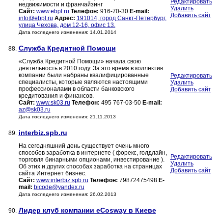
Редактировать
недвижимости и франчайзинг
Удалить
Сайт:
www.ebpl.ru
Телефон:
916-70-30
E-mail:
Добавить сайт
info@ebpl.ru
Адрес:
191014, город Санкт-Петербург,
улица Чехова, дом 12-16, офис 13.
Дата последнего изменения: 14.01.2014
Служба Кредитной Помощи
88.
«Служба Кредитной Помощи» начала свою
деятельность в 2010 году. За это время в коллектив
компании были набраны квалифицированные
Редактировать
специалисты, которые являются настоящими
Удалить
профессионалами в области банковского
Добавить сайт
кредитования и финансов.
Сайт:
www.sk03.ru
Телефон:
495 767-03-50
E-mail:
az@sk03.ru
Дата последнего изменения: 21.11.2013
interbiz.spb.ru
89.
На сегодняшний день существует очень много
способов заработка в интернете ( форекс, голдлайн,
Редактировать
торговля бинарными опционами, инвестирование ).
Удалить
Об этих и других способах заработка на страницах
Добавить сайт
сайта Интернет бизнес.
Сайт:
www.interbiz.spb.ru
Телефон:
79872475498
E-
mail:
bicode@yandex.ru
Дата последнего изменения: 26.02.2013
Лидер клуб компании eCosway в Киеве
90.