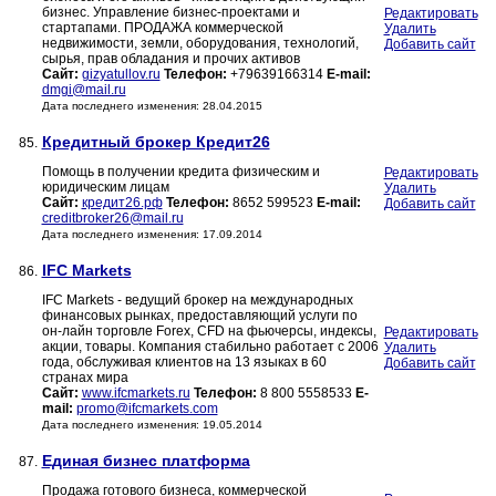
бизнес. Управление бизнес-проектами и
Редактировать
стартапами. ПРОДАЖА коммерческой
Удалить
недвижимости, земли, оборудования, технологий,
Добавить сайт
сырья, прав обладания и прочих активов
Сайт:
gizyatullov.ru
Телефон:
+79639166314
E-mail:
dmgi@mail.ru
Дата последнего изменения: 28.04.2015
Кредитный брокер Кредит26
85.
Помощь в получении кредита физическим и
Редактировать
юридическим лицам
Удалить
Сайт:
кредит26.рф
Телефон:
8652 599523
E-mail:
Добавить сайт
creditbroker26@mail.ru
Дата последнего изменения: 17.09.2014
IFC Markets
86.
IFC Markets - ведущий брокер на международных
финансовых рынках, предоставляющий услуги по
он-лайн торговле Forex, CFD на фьючерсы, индексы,
Редактировать
акции, товары. Компания стабильно работает с 2006
Удалить
года, обслуживая клиентов на 13 языках в 60
Добавить сайт
странах мира
Сайт:
www.ifcmarkets.ru
Телефон:
8 800 5558533
E-
mail:
promo@ifcmarkets.com
Дата последнего изменения: 19.05.2014
Единая бизнес платформа
87.
Продажа готового бизнеса, коммерческой