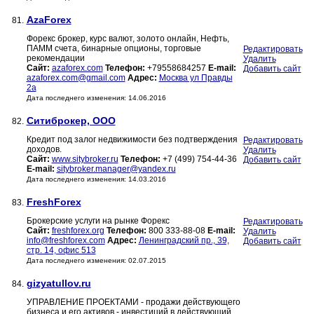
AzaForex
81.
Форекс брокер, курс валют, золото онлайн, Нефть,
ПАММ счета, бинарные опционы, торговые
Редактировать
рекомендации
Удалить
Сайт:
azaforex.com
Телефон:
+79558684257
E-mail:
Добавить сайт
azaforex.com@gmail.com
Адрес:
Москва ул Правды
2а
Дата последнего изменения: 14.06.2016
Ситиброкер, ООО
82.
Кредит под залог недвижимости без подтверждения
Редактировать
доходов.
Удалить
Сайт:
www.sitybroker.ru
Телефон:
+7 (499) 754-44-36
Добавить сайт
E-mail:
sitybroker.manager@yandex.ru
Дата последнего изменения: 14.03.2016
FreshForex
83.
Брокерские услуги на рынке Форекс
Редактировать
Сайт:
freshforex.org
Телефон:
800 333-88-08
E-mail:
Удалить
info@freshforex.com
Адрес:
Ленинградский пр., 39,
Добавить сайт
стр. 14, офис 513
Дата последнего изменения: 02.07.2015
gizyatullov.ru
84.
УПРАВЛЕНИЕ ПРОЕКТАМИ - продажи действующего
бизнеса и его активов - инвестиций в действующий