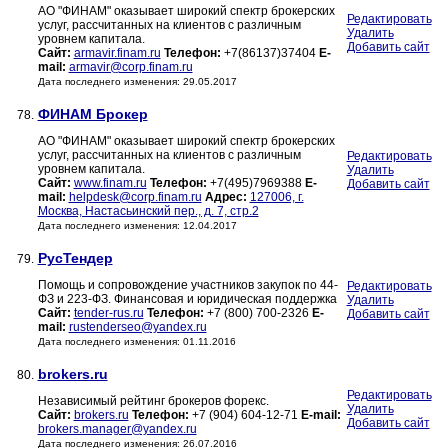
АО "ФИНАМ" оказывает широкий спектр брокерских
Редактировать
услуг, рассчитанных на клиентов с различным
Удалить
уровнем капитала.
Добавить сайт
Сайт:
armavir.finam.ru
Телефон:
+7(86137)37404
E-
mail:
armavir@corp.finam.ru
Дата последнего изменения: 29.05.2017
ФИНАМ Брокер
78.
АО "ФИНАМ" оказывает широкий спектр брокерских
услуг, рассчитанных на клиентов с различным
Редактировать
уровнем капитала.
Удалить
Сайт:
www.finam.ru
Телефон:
+7(495)7969388
E-
Добавить сайт
mail:
helpdesk@corp.finam.ru
Адрес:
127006, г.
Москва, Настасьинский пер., д. 7, стр.2
Дата последнего изменения: 12.04.2017
РусТендер
79.
Помощь и сопровождение участников закупок по 44-
Редактировать
ФЗ и 223-ФЗ. Финансовая и юридическая поддержка
Удалить
Сайт:
tender-rus.ru
Телефон:
+7 (800) 700-2326
E-
Добавить сайт
mail:
rustenderseo@yandex.ru
Дата последнего изменения: 01.11.2016
brokers.ru
80.
Редактировать
Независимый рейтинг брокеров форекс.
Удалить
Сайт:
brokers.ru
Телефон:
+7 (904) 604-12-71
E-mail:
Добавить сайт
brokers.manager@yandex.ru
Дата последнего изменения: 26.07.2016