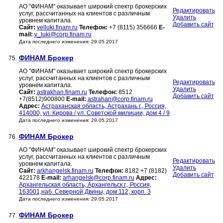
АО "ФИНАМ" оказывает широкий спектр брокерских
Редактировать
услуг, рассчитанных на клиентов с различным
Удалить
уровнем капитала.
Добавить сайт
Сайт:
velluki.finam.ru
Телефон:
+7 (8115) 356666
E-
mail:
v_luki@corp.finam.ru
Дата последнего изменения: 29.05.2017
ФИНАМ Брокер
75.
АО "ФИНАМ" оказывает широкий спектр брокерских
услуг, рассчитанных на клиентов с различным
Редактировать
уровнем капитала.
Удалить
Сайт:
astrakhan.finam.ru
Телефон:
8512
Добавить сайт
+7(8512)900800
E-mail:
astrahan@corp.finam.ru
Адрес:
Астраханская область, Астрахань г., Россия,
414000, ул. Кирова / ул. Советской милиции, дом 4 / 9
Дата последнего изменения: 29.05.2017
ФИНАМ Брокер
76.
АО "ФИНАМ" оказывает широкий спектр брокерских
услуг, рассчитанных на клиентов с различным
Редактировать
уровнем капитала.
Удалить
Сайт:
arkhangelsk.finam.ru
Телефон:
8182 +7 (8182)
Добавить сайт
422178
E-mail:
arhangelsk@corp.finam.ru
Адрес:
Архангельская область, Архангельск г., Россия,
163001,наб. Северной Двины, дом 112, корп. 3
Дата последнего изменения: 29.05.2017
ФИНАМ Брокер
77.