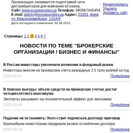
Организация занимается подготовкой сети
Редактировать
дистрибьюторов для компании eCosway.
Удалить
Сайт:
www.ecosway.kiev.ua
Телефон:
380967445454
Добавить сайт
E-mail:
admin@ecosway.kiev.ua
Адрес:
01001, Киев,
ул. Красноармейская, 132А/4
Дата последнего изменения: 30.08.2012
Страницы:
1
2
3
4
5
6
7
НОВОСТИ ПО ТЕМЕ "БРОКЕРСКИЕ
ОРГАНИЗАЦИИ / БИЗНЕС И ФИНАНСЫ"
В России инвесторы увеличили вложения в фондовый рынок
Инвесторы внесли на брокерские счета рекордные 2,5 трлн рублей за год
2026-03-11
Подробнее
В поисках выгоды: объем средств на брокерских счетах достиг
четырехлетнего максимума
Эксперты указывают на положительный эффект для экономики
2025-12-08
Подробнее
Падение не остановить: Уолл-стрит подписала доллару приговор
Крупнейшие инвестбанки предрекли резкое ослабление доллара
2025-06-12
Подробнее