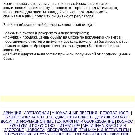
Брокеры оказывают услуги в различных сферах: страхования,
кредитования, лизинга, грузоперевозок, торговли недвижимостью,
инвестиций. Для работы в каждой из них необходимо иметь
специализацию и получить лицензию от регулятора.
В список обязанностей брокерских компаний входит:
- открытие счетов (брокерского и депозитарного);
- покупка и продажа ценных бумаг на бирже по поручению клиентов;
- составление отчётов о движении средств, изменении балансов счетов;
- вывод средств с брокерских счетов на текущие (банковские) счета
клиентов;
- расчёт и удержание налогов с прибыли, полученной от продажи ценных
бумаг.
АВИАЦИЯ
|
АВТОМОБИЛИ
|
АНОМАЛЬНЫЕ ЯВЛЕНИЯ
|
БЕЗОПАСНОСТЬ
|
БИЗНЕС И ФИНАНСЫ
|
ГОСУДАРСТВО И ВЛАСТЬ
|
ДОМАШНИЙ ОЧАГ
|
ДОСУГ
|
ИНФОРМАЦИОННЫЕ ТЕХНОЛОГИИ И ОБОРУДОВАНИЕ
|
КОСМОС
|
КУЛЬТУРА И ИСКУССТВО
|
ЛИТЕРАТУРА
|
МЕДИЦИНА, КРАСОТА И
ЗДОРОВЬЕ
|
НОВОСТИ
|
ОБОРУДОВАНИЕ, ТЕХНИКА И ИНСТРУМЕНТЫ
|
ОБРАЗОВАНИЕ И НАУКА
|
ОБЩЕСТВО
|
ОДЕЖДА И ОБУВЬ
|
ОФИСНЫЕ